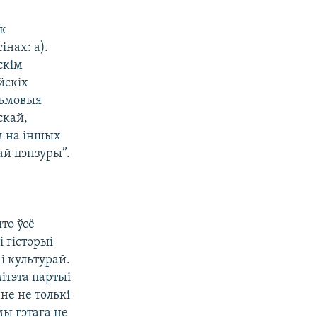
аж
нах: а).
скім
йскіх
сьмовыя
скай,
м на іншых
ай цэнзуры”.
то ўсё
 гісторыі
 і культурай.
ітэта партыі
не не толькі
мы гэтага не