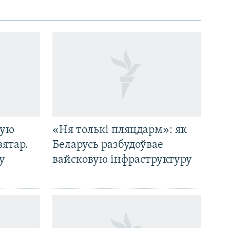
кую
«Ня толькі пляцдарм»: як
вятар.
Беларусь разбудоўвае
у
вайсковую інфраструктуру