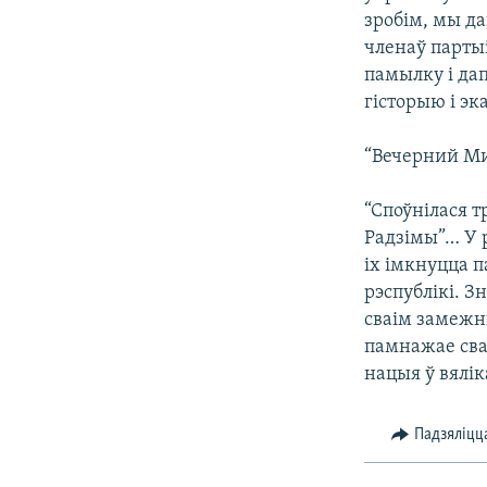
зробім, мы д
членаў парты
памылку і да
гісторыю і эк
“Вечерний Мин
“Споўнілася т
Радзімы”… У 
іх імкнуцца 
рэспублікі. З
сваім замежн
памнажае сва
нацыя ў вялік
Падзяліцц