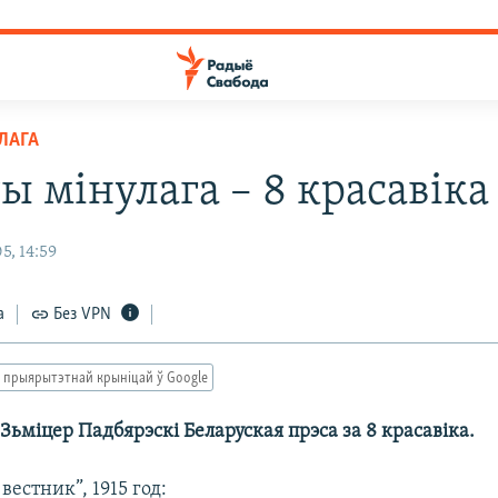
ЛАГА
ы мінулага – 8 красавіка
5, 14:59
а
Без VPN
 прыярытэтнай крыніцай ў Google
ьміцер Падбярэскі Беларуская прэса за 8 красавіка.
вестник”, 1915 год: