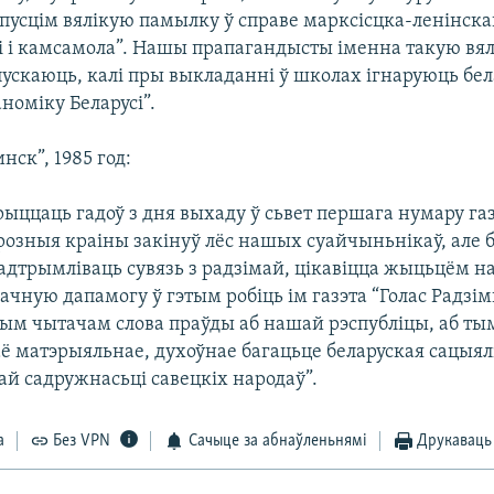
апусцім вялікую памылку ў справе марксісцка-ленінск
і і камсамола”. Нашы прапагандысты іменна такую вя
пускаюць, калі пры выкладанні ў школах ігнаруюць бел
аноміку Беларусі”.
ск”, 1985 год:
рыццаць гадоў з дня выхаду ў сьвет першага нумару га
розныя краіны закінуў лёс нашых суайчыньнікаў, але 
падтрымліваць сувязь з радзімай, цікавіцца жыцьцём 
начную дапамогу ў гэтым робіць ім газэта “Голас Радзім
ым чытачам слова праўды аб нашай рэспубліцы, аб тым
ё матэрыяльнае, духоўнае багацьце беларуская сацыя
ай садружнасьці савецкіх народаў”.
а
Без VPN
Сачыце за абнаўленьнямі
Друкаваць