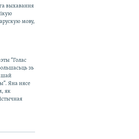
ага выхавання
лікую
арускую мову,
зэты “Голас
большасьць зь
нашай
ы”. Яна нясе
, як
лістычная