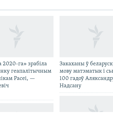
 2020-га» зрабіла
Закаханы ў беларус
нку геапалітычным
мову матэматык і сь
ікам Расеі, —
100 гадоў Аляксандр
евіч
Надсану