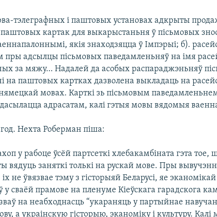
това-тэлеграфных і паштовых установах адкрыты прод
паштовых картак для выкарыстаньня ў пісьмовых зносі
еннапалоннымі, якія знаходзяцца ў Імпэрыі; б). расей
м пры адсылцы пісьмовых паведамленьняў на імя расе
ых за мяжу… Надалей да асобых распараджэньняў пі
і на паштовых картках дазволена выкладаць на расей
 нямецкай мовах. Карткі зь пісьмовым паведамленьне
 дасылацца адрасатам, калі гэтыя мовы вядомыя ваенн
5 год. Нехта Роберман піша:
хоп у рабоце ўсёй партсеткі хлебакамбіната гэта тое, ш
 вядуць заняткі толькі на рускай мове. Пры вывучэнні
 іх не ўвязвае тэму з гісторыяй Беларусі, яе эканомікай
 у сваёй прамове на пленуме Кіеўскага гарадскога кам
зваў на неабходнасць “укараняць у партыйнае навучан
ву, а украінскую гісторыю, эканоміку і культуру. Калі 