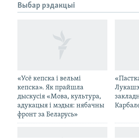
Выбар рэдакцыі
«Усё кепска і вельмі
«Пастка
САЧЫЦЕ ЗА АБНАЎЛЕНЬНЯМІ
кепска». Як прайшла
Лукашэ
дыскусія «Мова, культура,
закладн
адукацыя і мэдыя: нябачны
Карбал
фронт за Беларусь»
Усе сайты РС/РСЭ