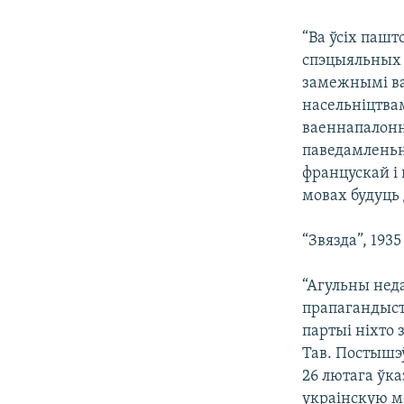
КАЛЯНДАР
НА ХВАЛЯХ СВАБОДЫ
“Ва ўсіх паш
спэцыяльных 
замежнымі ва
насельніцтва
ваеннапалонн
паведамленьн
францускай і
мовах будуць
“Звязда”, 193
“Агульны неда
прапагандысты
партыі ніхто з
Тав. Постышэў
26 лютага ўка
украінскую мо