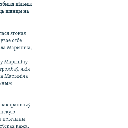
рэбныя пільны
юць шанцы на
лася ягоная
увае сябе
іла Марыніча,
ілу Марынічу
тромбаў, якія
іла Марыніча
льным
 пакараньняў
анскую
е з прычыны
оўская кажа,