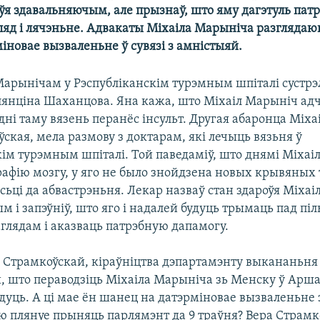
оўя здавальняючым, але прызнаў, што яму дагэтуль пат
яд і лячэньне. Адвакаты Міхаіла Марыніча разгляда
іновае вызваленьне ў сувязі з амністыяй.
Марынічам у Рэспубліканскім турэмным шпіталі сустрэ
лянціна Шаханцова. Яна кажа, што Міхаіл Марыніч адч
ні таму вязень перанёс інсульт. Другая абаронца Міха
ская, мела размову з доктарам, які лечыць вязьня ў
кім турэмным шпіталі. Той паведаміў, што днямі Міха
рафію мозгу, у яго не было знойдзена новых крывяных 
ьці да абвастрэньня. Лекар назваў стан здароўя Міха
 і запэўніў, што яго і надалей будуць трымаць пад пі
лядам і аказваць патрэбную дапамогу.
 Страмкоўскай, кіраўніцтва дэпартамэнту выкананьня
й, што пераводзіць Міхаіла Марыніча зь Менску ў Арш
удуць. А ці мае ён шанец на датэрміновае вызваленьн
ую плянуе прыняць парлямэнт да 9 траўня? Вера Страмк