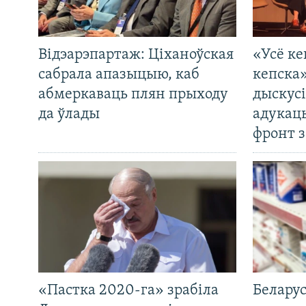
Відэарэпартаж: Ціханоўская
«Усё ке
сабрала апазыцыю, каб
кепска
абмеркаваць плян прыходу
дыскусі
да ўлады
адукац
фронт з
«Пастка 2020-га» зрабіла
Беларус