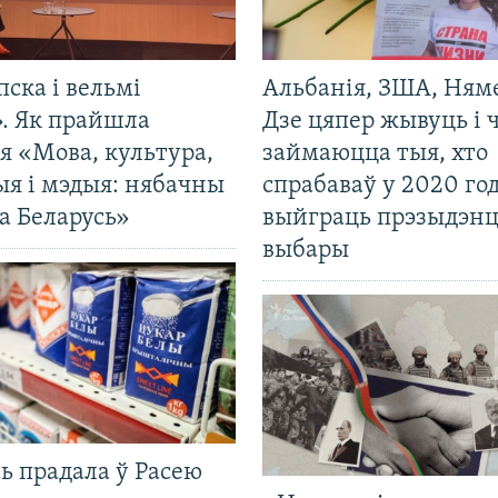
пска і вельмі
Альбанія, ЗША, Ням
». Як прайшла
Дзе цяпер жывуць і
я «Мова, культура,
займаюцца тыя, хто
ыя і мэдыя: нябачны
спрабаваў у 2020 го
а Беларусь»
выйграць прэзыдэнц
выбары
ь прадала ў Расею