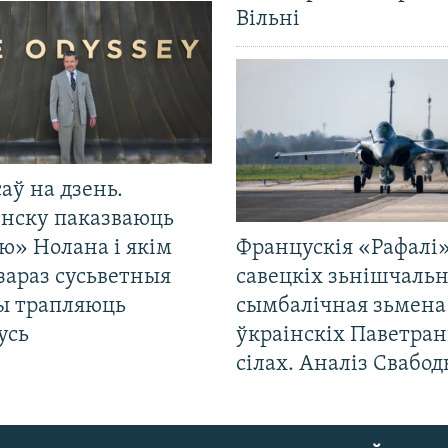
Вільні
саў на дзень.
енску паказваюць
ю» Нолана і якім
Францускія «Рафалі»
зараз сусьветныя
савецкіх зьнішчаль
ты трапляюць
сымбалічная зьмена
усь
ўкраінскіх Паветра
сілах. Аналіз Свабо