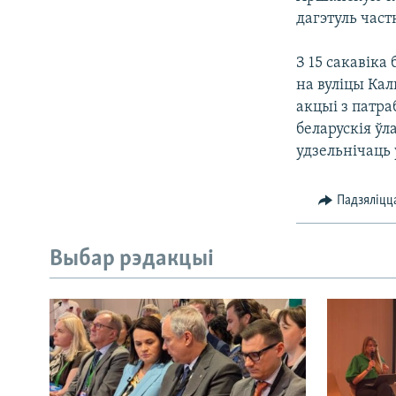
дагэтуль част
З 15 сакавіка
на вуліцы Кал
акцыі з патра
беларускія ў
удзельнічаць
Падзяліцц
Выбар рэдакцыі