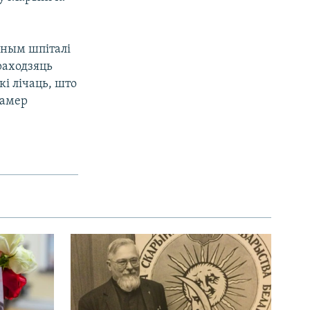
мным шпіталі
раходзяць
і лічаць, што
намер