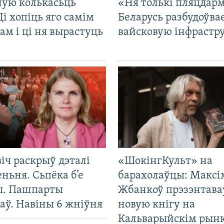
ную колькасьць
«Ня толькі пляцдарм
Ці хопіць яго самім
Беларусь разбудоўва
ам і ці ня вырастуць
вайсковую інфрастр
іч раскрыў дэталі
«ШокінгКульт» на
ньня. Сьпёка б’е
барахолаўцы: Максі
ы. Пашпарты
Жбанкоў прэзэнтава
аў. Навіны 6 жніўня
новую кнігу на
Кальварыйскім рынк