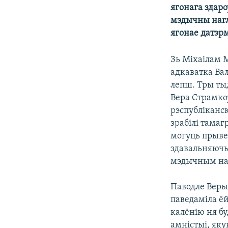
ягонага здар
КАЛЯНДАР
НА ХВАЛЯХ СВАБОДЫ
мэдычны нагл
ягонае датэрм
Зь Міхаілам 
адкаватка Ва
лепш. Тры тыд
Вера Страмкоў
рэспубліканс
зрабілі тамаг
могуць прывес
здавальняючым
мэдычным наг
Паводле Веры
паведаміла ё
калёнію ня б
амністыі, як