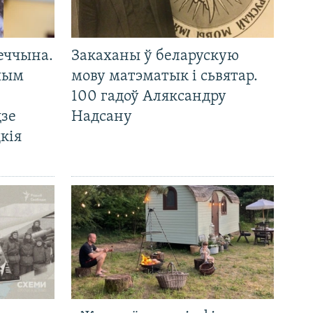
еччына.
Закаханы ў беларускую
 чым
мову матэматык і сьвятар.
100 гадоў Аляксандру
дзе
Надсану
кія