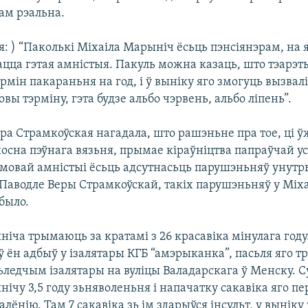
ам рэальна.
: ) “Паколькі Міхаіла Марыніч ёсьць пэнсіянэрам, на я
цца гэтая амністыя. Пакуль можна казаць, што тэарэт
мін пакараньня на год, і ў выніку яго змогуць вызвал
вы тэрміну, гэта будзе альбо чэрвень, альбо ліпень”.
ра Страмкоўская нагадала, што рашэньне пра тое, ці 
осна пэўнага вязьня, прымае кіраўніцтва папраўчай у
мовай амністыі ёсьць адсутнасьць парушэньняў унут
Паводле Веры Страмкоўскай, такіх парушэньняў у Міха
было.
ніча трымаюць за кратамі з 26 красавіка мінулага год
 ён адбыў у ізалятары КГБ “амэрыканка”, пасьля яго т
ьледчым ізалятары на вуліцы Валадарскага ў Менску. С
ічу 3,5 году зьняволеньня і напачатку сакавіка яго пе
ёнію. Там 7 сакавіка зь ім здарыўся інсульт, у вынік