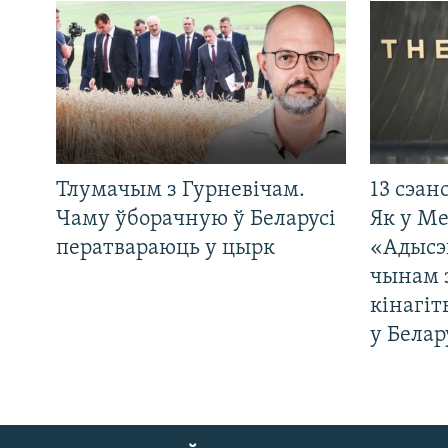
Тлумачым з Гурневічам.
13 сэан
Чаму ўборачную ў Беларусі
Як у М
ператвараюць у цырк
«Адысэ
чынам 
кінагі
у Белар