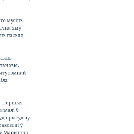
го мусіць
ычна яму
іць пасьля
ўжыць
становы.
рытурэмнай
іла
у. Першыя
рымалі ў
уд прысудзіў
равезьлі ў
у ў Марыніча