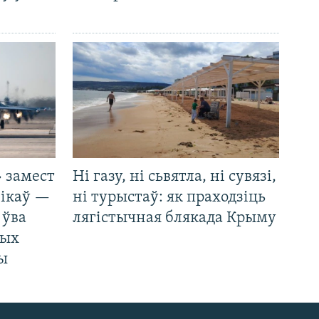
 замест
Ні газу, ні сьвятла, ні сувязі,
нікаў —
ні турыстаў: як праходзіць
 ўва
лягістычная блякада Крыму
ных
ды