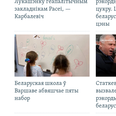
Лукашэнку геапалітычным
рэкорд
закладнікам Расеі, —
цукру. 
Карбалевіч
беларус
цэны
Беларуская школа ў
Статкев
Варшаве абвяшчае пяты
вызвале
набор
рэкорд
беларус