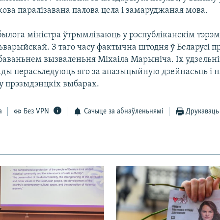
кова паралізавана палова цела і замаруджаная мова.
 былога міністра ўтрымліваюць у рэспубліканскім тэрэ
ьварыйскай. З таго часу фактычна штодня ў Беларусі п
баваньнем вызваленьня Міхаіла Марыніча. Іх удзельнік
лады перасьледуюць яго за апазыцыйную дзейнасьць і 
 у прэзыдэнцкіх выбарах.
а
Без VPN
Сачыце за абнаўленьнямі
Друкаваць