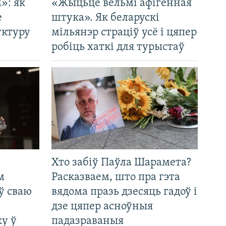
»: як
«Жыцьцё вельмі афігенная
е
штука». Як беларускі
уктуру
мільянэр страціў усё і цяпер
робіць хаткі для турыстаў
Хто забіў Паўла Шарамета?
м
Расказваем, што пра гэта
ў сваю
вядома празь дзесяць гадоў і
дзе цяпер асноўныя
у ў
падазраваныя