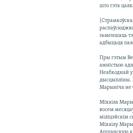
што гэта цалк
(Страмкоўская
распаўсюджва
зьменшаць тэр
адбыцьця пало
Пры гэтым Ве
амністыю адн
Неабходнай у
дысцыпліны. 
Марыніча не 
Міхаіла Мары
восем месяцаў
міліцэйскім с
Міхаілу Марын
Аршанскую кал