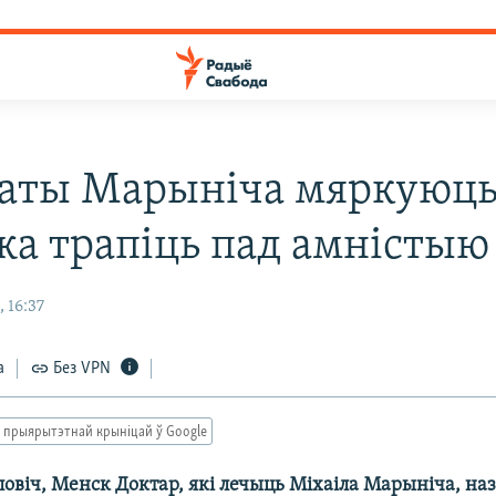
аты Марыніча мяркуюць
жа трапіць пад амністыю
 16:37
а
Без VPN
 прыярытэтнай крыніцай ў Google
ловіч, Менск Доктар, які лечыць Міхаіла Марыніча, наз