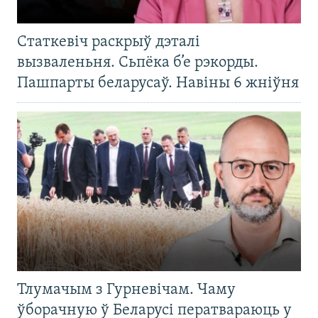
Статкевіч раскрыў дэталі
вызваленьня. Сьпёка б’е рэкорды.
Пашпарты беларусаў. Навіны 6 жніўня
Тлумачым з Гурневічам. Чаму
ўборачную ў Беларусі ператвараюць у