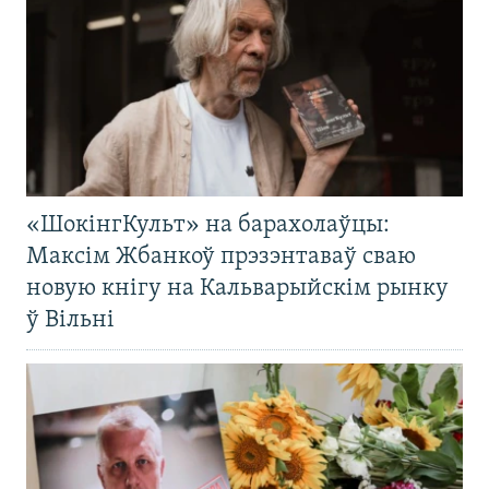
«ШокінгКульт» на барахолаўцы:
Максім Жбанкоў прэзэнтаваў сваю
новую кнігу на Кальварыйскім рынку
ў Вільні