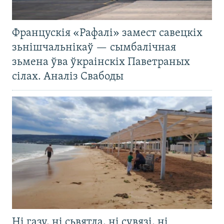
Францускія «Рафалі» замест савецкіх
зьнішчальнікаў — сымбалічная
зьмена ўва ўкраінскіх Паветраных
сілах. Аналіз Свабоды
Ні газу, ні сьвятла, ні сувязі, ні