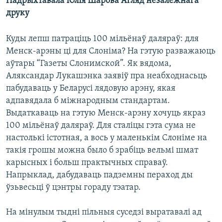
Падрыхтавала Юлія Шарова Агляд незалежнага
КУЛЬТУРА
МОВА
друку
КАЛЯНДАР
НА ХВАЛЯХ СВАБОДЫ
Куды лепш патраціць 100 мільёнаў даляраў: для
Менск-арэны ці для Слоніма? На гэтую разважаюць
аўтары “Газеты Слонимской”. Як вядома,
Аляксандар Лукашэнка заявіў пра неабходнасьць
пабудаваць у Беларусі лядовую арэну, якая
адпавядала б міжнародным стандартам.
Выдаткаваць на гэтую Менск-арэну хочуць якраз
100 мільёнаў даляраў. Для сталіцы гэта сума не
настолькі істотная, а вось у маленькім Слоніме на
такія грошы можна было б зрабіць вельмі шмат
карысных і больш практычных справаў.
Напрыклад, дабудаваць падземны пераход ды
ўзьвесьці ў цэнтры гораду тэатар.
На мінулым тыдні пільныя суседзі выратавалі ад