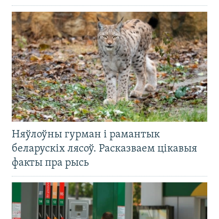
Няўлоўны гурман і рамантык
беларускіх лясоў. Расказваем цікавыя
факты пра рысь