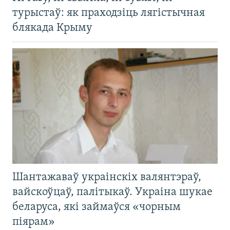
турыстаў: як праходзіць лягістычная
блякада Крыму
Шантажаваў украінскіх валянтэраў,
вайскоўцаў, палітыкаў. Украіна шукае
беларуса, які займаўся «чорным
піярам»