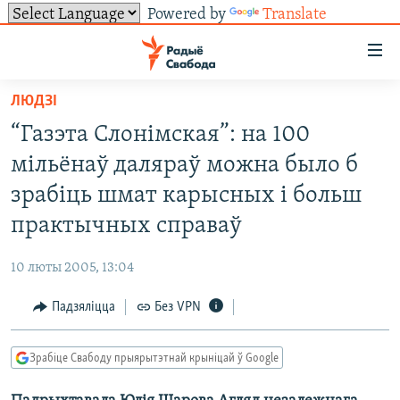
Powered by
Translate
Лінкі
ўнівэрсальнага
доступу
ЛЮДЗІ
НАВІНЫ
Перайсьці
“Газэта Слонімская”: на 100
да
ТОЛЬКІ НА СВАБОДЗЕ
УСЕ НАВІНЫ
мільёнаў даляраў можна было б
галоўнага
СУВЯЗЬ
ВІДЭА І ФОТА
ТЭСТЫ
зьместу
зрабіць шмат карысных і больш
Перайсьці
ПАДПІСАЦЦА
ЛЮДЗІ
БЛОГІ
АБЫСЬЦІ БЛЯКАВАНЬНЕ
практычных справаў
да
ПАЛІТЫКА
ГІСТОРЫЯ НА СВАБОДЗЕ
ПАДЗЯЛІЦЦА ІНФАРМАЦЫЯЙ
RSS
галоўнай
САЧЫЦЕ ЗА АБНАЎЛЕНЬНЯМІ
10 люты 2005, 13:04
навігацыі
ЭКАНОМІКА
ПАДКАСТЫ
ПАДКАСТЫ
Перайсьці
Падзяліцца
Без VPN
ВАЙНА
КНІГІ
FACEBOOK
да
БЕЛАРУСЫ НА ВАЙНЕ
АЎДЫЁКНІГІ
TWITTER
пошуку
Зрабіце Свабоду прыярытэтнай крыніцай ў Google
ПАЛІТВЯЗЬНІ
PREMIUM
Усе сайты РС/РСЭ