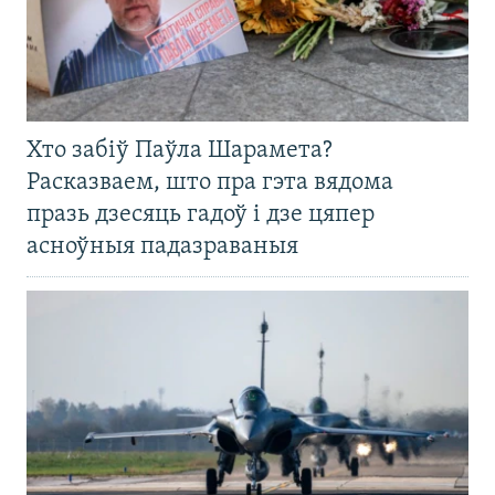
Хто забіў Паўла Шарамета?
Расказваем, што пра гэта вядома
празь дзесяць гадоў і дзе цяпер
асноўныя падазраваныя