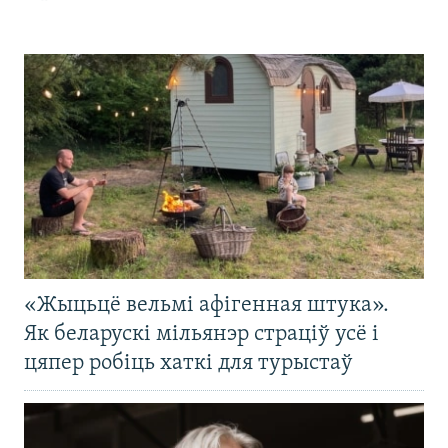
«Жыцьцё вельмі афігенная штука».
Як беларускі мільянэр страціў усё і
цяпер робіць хаткі для турыстаў