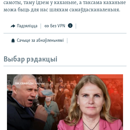
самоты, таму ідзем у каханьне, а таксама каханьне
можа быць для нас шляхам самаўдасканаленьня.
Падзяліцца
Без VPN
Сачыце за абнаўленьнямі
Выбар рэдакцыі