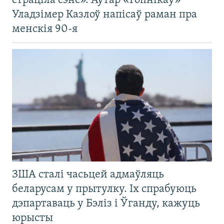
страціла сэнс». Аўтар «Гопнікаў»
Уладзімер Казлоў напісаў раман пра
менскія 90-я
ЗША сталі часьцей адмаўляць
беларусам у прытулку. Іх спрабуюць
дэпартаваць у Бэліз і Ўганду, кажуць
юрысты