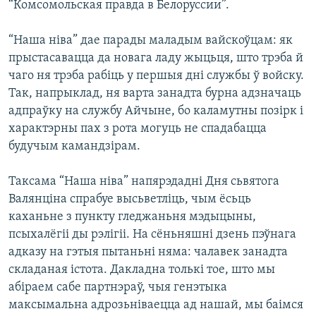
“Комсомольская правда в Белоруссии”.
“Наша ніва” дае парады маладым вайскоўцам: як
прыстасавацца да новага ладу жыцьця, што трэба й
чаго ня трэба рабіць у першыя дні службы ў войску.
Так, напрыклад, ня варта занадта бурна адзначаць
адпраўку на службу Айчыне, бо каламутны позірк і
характэрны пах з рота могуць не спадабацца
будучым камандзірам.
Таксама “Наша ніва” напярэдадні Дня сьвятога
Валянціна спрабуе высьветліць, чым ёсьць
каханьне з пункту гледжаньня мэдыцыны,
псыхалёгіі ды рэлігіі. На сёньняшні дзень пэўнага
адказу на гэтыя пытаньні няма: чалавек занадта
складаная істота. Дакладна толькі тое, што мы
абіраем сабе партнэраў, чыя генэтыка
максымальна адрозьніваецца ад нашай, мы баімся