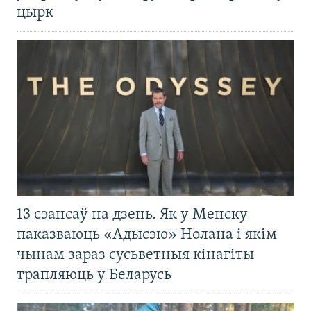
цырк
13 сэансаў на дзень. Як у Менску
паказваюць «Адысэю» Нолана і якім
чынам зараз сусьветныя кінагіты
трапляюць у Беларусь