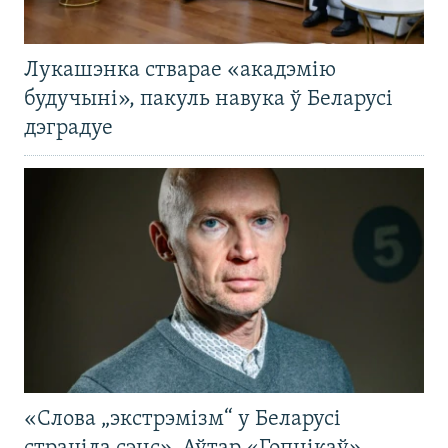
Лукашэнка стварае «акадэмію
будучыні», пакуль навука ў Беларусі
дэградуе
«Слова „экстрэмізм“ у Беларусі