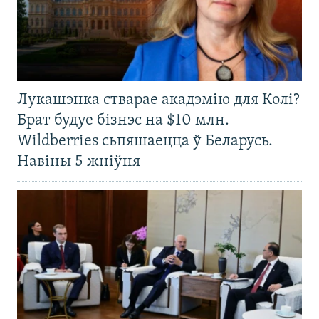
Лукашэнка стварае акадэмію для Колі?
Брат будуе бізнэс на $10 млн.
Wildberries сьпяшаецца ў Беларусь.
Навіны 5 жніўня