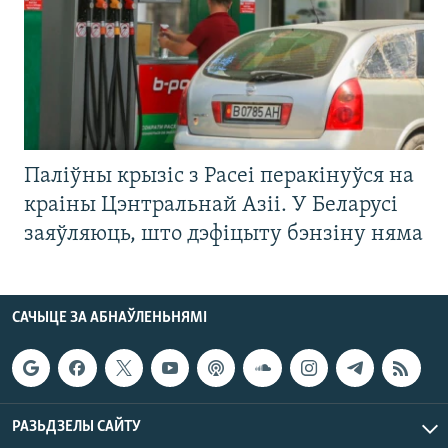
Паліўны крызіс з Расеі перакінуўся на
краіны Цэнтральнай Азіі. У Беларусі
заяўляюць, што дэфіцыту бэнзіну няма
САЧЫЦЕ ЗА АБНАЎЛЕНЬНЯМІ
РАЗЬДЗЕЛЫ САЙТУ