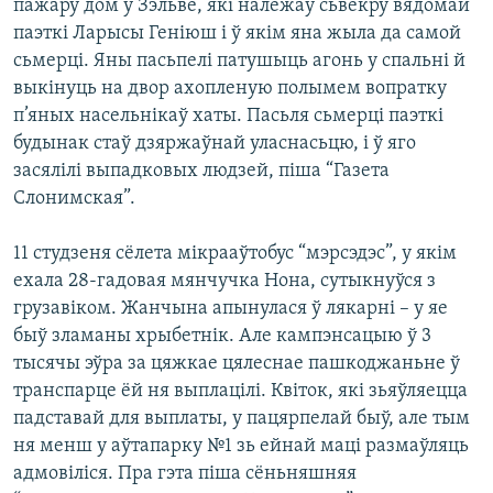
пажару дом у Зэльве, які належаў сьвёкру вядомай
паэткі Ларысы Геніюш і ў якім яна жыла да самой
сьмерці. Яны пасьпелі патушыць агонь у спальні й
выкінуць на двор ахопленую полымем вопратку
п’яных насельнікаў хаты. Пасьля сьмерці паэткі
будынак стаў дзяржаўнай уласнасьцю, і ў яго
засялілі выпадковых людзей, піша “Газета
Слонимская”.
11 студзеня сёлета мікрааўтобус “мэрсэдэс”, у якім
ехала 28-гадовая мянчучка Нона, сутыкнуўся з
грузавіком. Жанчына апынулася ў лякарні – у яе
быў зламаны хрыбетнік. Але кампэнсацыю ў 3
тысячы эўра за цяжкае цялеснае пашкоджаньне ў
транспарце ёй ня выплацілі. Квіток, які зьяўляецца
падставай для выплаты, у пацярпелай быў, але тым
ня менш у аўтапарку №1 зь ейнай маці размаўляць
адмовіліся. Пра гэта піша сёньняшняя