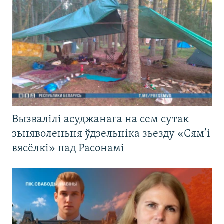
Вызвалілі асуджанага на сем сутак
зьняволеньня ўдзельніка зьезду «Сям’і
вясёлкі» пад Расонамі