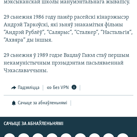
мэксыканскай школы манумэнтальнага жывапісу.
29 сьнежня 1986 году памёр расейскі кінарэжысэр
Андрэй Таркоўскі, які зьняў знакамітыя фільмы
“Андрэй Рублёў“, “Салярыс“, “Сталкер“, “Настальгія“,
“Ахвяра“ ды іншыя.
29 сьнежня ў 1989 годзе Вацлаў Гавэл стаў першым
некамуністычным прэзыдэнтам пасьляваеннай
Чэхаславаччыны.
Падзяліцца
Без VPN
Сачыце за абнаўленьнямі
САЧЫЦЕ ЗА АБНАЎЛЕНЬНЯМІ