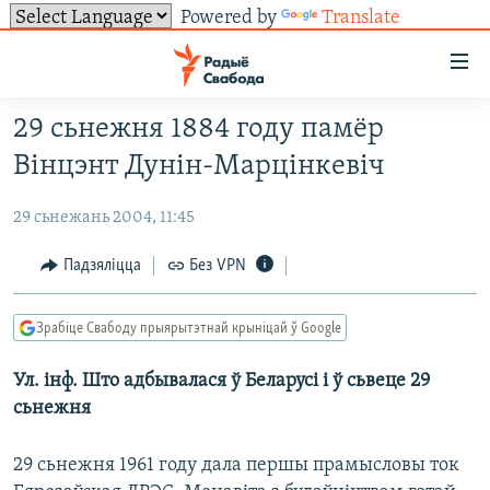
Powered by
Translate
Лінкі
ўнівэрсальнага
доступу
29 сьнежня 1884 году памёр
НАВІНЫ
Перайсьці
Вінцэнт Дунін-Марцінкевіч
да
ТОЛЬКІ НА СВАБОДЗЕ
УСЕ НАВІНЫ
галоўнага
29 сьнежань 2004, 11:45
СУВЯЗЬ
ВІДЭА І ФОТА
ТЭСТЫ
зьместу
Перайсьці
ПАДПІСАЦЦА
ЛЮДЗІ
БЛОГІ
АБЫСЬЦІ БЛЯКАВАНЬНЕ
Падзяліцца
Без VPN
да
ПАЛІТЫКА
ГІСТОРЫЯ НА СВАБОДЗЕ
ПАДЗЯЛІЦЦА ІНФАРМАЦЫЯЙ
RSS
галоўнай
САЧЫЦЕ ЗА АБНАЎЛЕНЬНЯМІ
Зрабіце Свабоду прыярытэтнай крыніцай ў Google
навігацыі
ЭКАНОМІКА
ПАДКАСТЫ
ПАДКАСТЫ
Перайсьці
Ул. інф. Што адбывалася ў Беларусі і ў сьвеце 29
ВАЙНА
КНІГІ
FACEBOOK
да
сьнежня
БЕЛАРУСЫ НА ВАЙНЕ
АЎДЫЁКНІГІ
TWITTER
пошуку
ПАЛІТВЯЗЬНІ
PREMIUM
29 сьнежня 1961 году дала першы прамысловы ток
Усе сайты РС/РСЭ