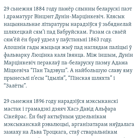
29 сьнежня 1884 году памёр слынны беларускі паэт
і драматург Вінцэнт Дунін-Марцінкевіч. Клясык
нацыянальнае літаратуры нарадзіўся ў зьбяднелай
шляхецкай сям’і пад Бабруйскам. Разам са сваёй
сям’ёй ён браў удзел у паўстаньні 1863 году.
Апошнія гады жыцьця жыў пад наглядам паліцыі ў
фальварку Люцінка каля Івянца. Між іншым, Дунін
Марцінкевіч пераклаў па-беларуску паэму Адама
Міцкевіча “Пан Тадэвуш”. А найбольшую славу яму
прынесьлі п’есы “Ідылія”, “Пінская шляхта” і
“Залёты”.
29 сьнежня 1896 году нарадзіўся мэксыканскі
мастак і грамадзкі дзяяч Хасэ Давід Альфара
Сікейрас. Ён быў актыўным удзельнікам
мэксыканскай рэвалюцыі, арганізатарам няўдалага
замаху на Льва Троцкага, стаў стваральнікам