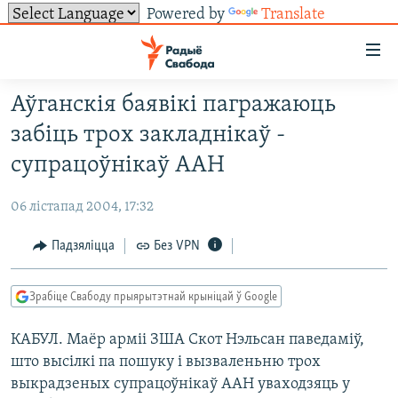
Powered by
Translate
Лінкі
ўнівэрсальнага
доступу
Аўганскія баявікі пагражаюць
НАВІНЫ
Перайсьці
забіць трох закладнікаў -
да
ТОЛЬКІ НА СВАБОДЗЕ
УСЕ НАВІНЫ
супрацоўнікаў ААН
галоўнага
СУВЯЗЬ
ВІДЭА І ФОТА
ТЭСТЫ
зьместу
06 лістапад 2004, 17:32
Перайсьці
ПАДПІСАЦЦА
ЛЮДЗІ
БЛОГІ
АБЫСЬЦІ БЛЯКАВАНЬНЕ
да
Падзяліцца
Без VPN
ПАЛІТЫКА
ГІСТОРЫЯ НА СВАБОДЗЕ
ПАДЗЯЛІЦЦА ІНФАРМАЦЫЯЙ
RSS
галоўнай
САЧЫЦЕ ЗА АБНАЎЛЕНЬНЯМІ
навігацыі
ЭКАНОМІКА
ПАДКАСТЫ
ПАДКАСТЫ
Зрабіце Свабоду прыярытэтнай крыніцай ў Google
Перайсьці
ВАЙНА
КНІГІ
FACEBOOK
да
КАБУЛ. Маёр арміі ЗША Скот Нэльсан паведаміў,
БЕЛАРУСЫ НА ВАЙНЕ
АЎДЫЁКНІГІ
TWITTER
пошуку
што высілкі па пошуку і вызваленьню трох
ПАЛІТВЯЗЬНІ
PREMIUM
Усе сайты РС/РСЭ
выкрадзеных супрацоўнікаў ААН уваходзяць у