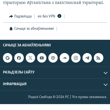
тэрыторыю Аўганістана з пакістанскай тэрыторыі.
Падзяліцца
Без VPN
Сачыце за абнаўленьнямі
САЧЫЦЕ ЗА АБНАЎЛЕНЬНЯМІ
РАЗЬДЗЕЛЫ САЙТУ
ІНФАРМАЦЫЯ
Радыё Свабода © 2026 РС | Усе правы захаваныя.