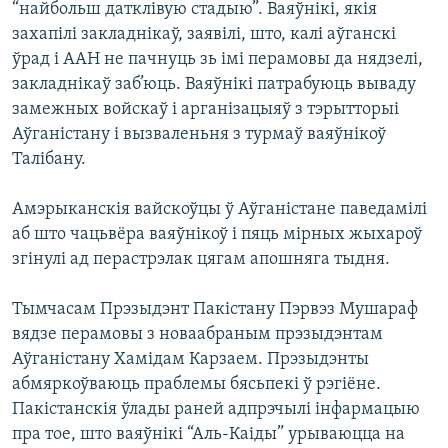
“найбольш датклівую стадыю”. Ваяўнікі, якія
КУЛЬТУРА
МОВА
захапілі закладнікаў, заявілі, што, калі аўганскі
КАЛЯНДАР
НА ХВАЛЯХ СВАБОДЫ
ўрад і ААН не пачнуць зь імі перамовы да нядзелі,
закладнікаў заб’юць. Ваяўнікі патрабуюць вываду
замежных войскаў і арганізацыяў з тэрытторыі
Аўганістану і вызваленьня з турмаў ваяўнікоў
Талібану.
Амэрыканскія вайскоўцы ў Аўганістане паведамілі
аб што чацьвёра ваяўнікоў і пяць мірных жыхароў
згінулі ад перастрэлак цягам апошняга тыдня.
Тымчасам Прэзыдэнт Пакістану Пэрвэз Мушараф
вядзе перамовы з новаабраным прэзыдэнтам
Аўганістану Хамідам Карзаем. Прэзыдэнты
абмяркоўваюць праблемы бясьпекі ў рэгіёне.
Пакістанскія ўлады раней адпрэчылі інфармацыю
пра тое, што ваяўнікі “Аль-Каіды” урываюцца на