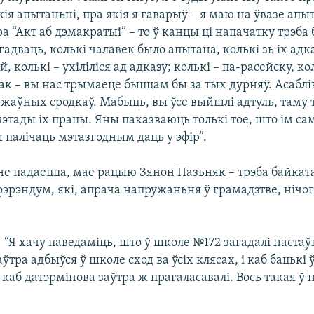
кія апытаньні, пра якія я гаварыў – я маю на ўвазе ап
 “Акт аб дэмакратыі” – то ў канцы ці напачатку трэба 
гадваць, колькі чалавек было апытана, колькі зь іх адка
й, колькі – ухіліліся ад адказу; колькі – па-расейску, ко
так – вы нас трымаеце быццам бы за тых дурняў. Асаблі
жаўных сродкаў. Мабыць, вы ўсе выйшлі адтуль, таму 
этады іх працы. Яны паказваюць толькі тое, што ім са
ы палічаць мэтазгодным даць у эфір”.
Мне падаецца, мае рацыю Зянон Пазьняк – трэба байкат
фэрэндум, які, апрача напружаньня ў грамадзтве, нічо
 “Я хачу паведаміць, што ў школе №172 загадалі настаўн
аўтра адбыўся ў школе сход ва ўсіх клясах, і каб бацькі
 каб датэрмінова заўтра ж прагаласавалі. Вось такая ў 