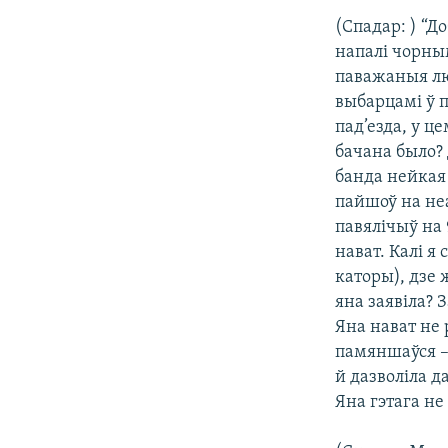
(Спадар: ) “Д
напалі чорным
паважаныя лю
выбарцамі ў п
пад’езда, у 
бачана было? 
банда нейкая 
пайшоў на неа
павялічыў на 
нават. Калі я
каторы), дзе 
яна заявіла? 
Яна нават не 
памяншаўся – 
й дазволіла д
Яна гэтага не