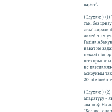
вар’ят”.
(Слухач: ) (1
так, без цэнз
сталі адрозьн
далей чым учо
Галіна Абакун
нават не зада
некалі піянэр
што прыняты т
не паведамляе
асноўным такі
20-цімільённу
(Слухач: ) (
апаратуру – я
званкоў. На ж
“Кодэкс гонар