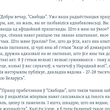
) “Добры вечар, “Свабода”. Ужо ваша радыёстанцыя пра
уры, але, на жаль, вы не пазбавіліся аднабаковасьці. В
івацца ад афіцыйнай прапаганды. Што я маю на ўвазе? 
ра, сёньня нават раніцою так званае апытаньне, якое 
чык. Што мяне ўразіла? Тое, што да ўсіх, каго яна апы
вала пытаньня, ці чулі яны аб гэтым “Акце аб дэмакраты
ы, дружна адказвалі на яе пытаньні, што ўсе яны так д
акі акт. Я ў гэтым вельмі і вельмі сумняваюся – таму 
це, колькі ў вас слухачоў; а чытачоў у Народнай волі”, 
я матэрыялы публікуе, дакладна вядома – 27-28 тысячаў
ю Беларусь”.
2) “Прашу прабачэньня ў “Свабоды”, што такім чынам з
на ў недалёкім мінулым нават сапсавалася ад такога н
аль, цяпер іх паменела. І яшчэ, шкадую, што ня ведаю, 
у журналіста”. Калі ён існуе, я б туды ўключыў такое пра