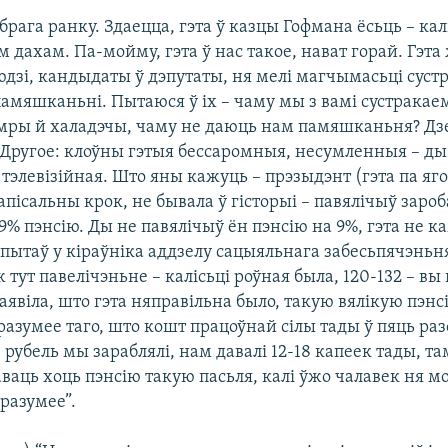
обрага ранку. Здаецца, гэта ў казцы Гофмана ёсьць – кал
 дахам. Па-мойму, гэта ў нас такое, нават горай. Гэта 
дзі, кандыдаты ў дэпутаты, ня мелі магчымасьці сустр
амяшканьні. Пытаюся ў іх – чаму мы з вамі сустракаем
цемры й халадэчы, чаму не даюць нам памяшканьня? Дзе
Другое: клоўны гэтыя бессаромныя, несумленныя – ды 
тэлевізійная. Што яны кажуць – прэзыдэнт (гэта па яго
пісальны крок, не бывала ў гісторыі – павялічыў зароб
9% пэнсію. Ды не павялічыў ён пэнсію на 9%, гэта не 
 спытаў у кіраўніка аддзелу сацыяльнага забесьпячэньня
ж тут павелічэньне – калісьці роўная была, 120-132 – вы
Заявіла, што гэта няправільна было, такую вялікую пэнс
разумее таго, што кошт працоўнай сілы тады ў пяць раз
рубель мы зараблялі, нам давалі 12-18 капеек тады, т
аваць хоць пэнсію такую пасьля, калі ўжо чалавек ня м
 разумее”.