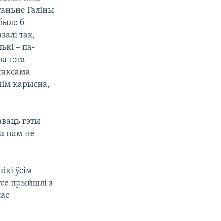
ытаньне Галіны
было б
залі так,
лькі – па-
ва гэта
таксама
мім карысна,
аваць гэты
га нам не
ікі ўсім
 ўсе прыйшлі з
нас