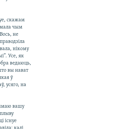
цуе, скажам
ы мала чым
Вось, не
праводзіла
твала, нікому
і”. Усе, як
обра ведаюць,
што вы нават
якая ў
, усяго, на
аймаю вашу
аплыву
ці існуе
віла: калі