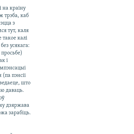
і на краіну
ж трэба, каб
эцца з
ся тут, каля
 такое калі
без усякага:
 просьбе)
ак і
кампэнсацыі
 (па пэнсіі
 ведаеце, што
ію даваць.
оў
аму дзяржава
ожа зарабіць.