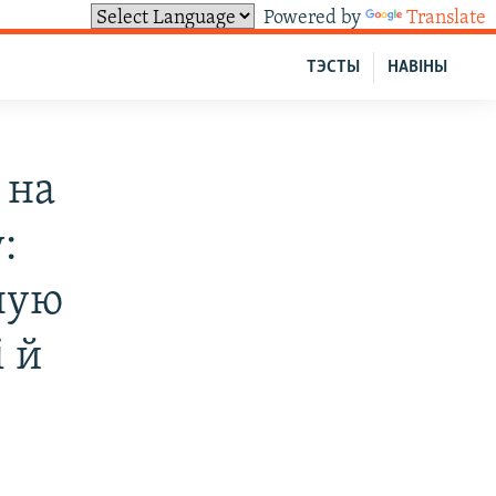
Powered by
Translate
ТЭСТЫ
НАВІНЫ
 на
:
дную
і й