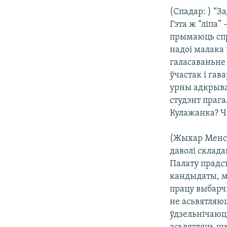
(Спадар: ) “З
Гэта ж “ліпа”
прымаюць спра
надоі малака 
галасаваньне
ўчастак і гав
урны адкрывал
студэнт прага
Кулажанка? Ча
(Жыхар Менск
даволі склада
Палату прадс
кандыдаты, м
працу выбарч
не асьвятляю
ўдзельнічаюць