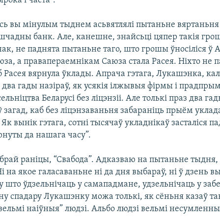
рока і часта”.
ось вы мінулым тыднем асьвятлялі пытаньне вяртаньня
шчадны банк. Але, канешне, знайсьці цяпер такія гро
нак, не паднята пытаньне таго, што грошы ўносіліся ў
юза, а правапераемнікам Саюза стала Расея. Ніхто не 
 Расея вярнула ўклады. Апрача гэтага, Лукашэнка, кал
два гады назіраў, як усякія ілжывыя фірмы і прадпрым
льніцтва Беларусі без ліцэнзіі. Але толькі праз два гад
ў загад, каб без ліцэнзаваньня забараніць прыём уклад
 Як вынік гэтага, сотні тысячаў укладнікаў засталіся 
рнуты да нашага часу”.
обрай раніцы, “Свабода”. Адказваю на пытаньне тыдня, 
і на якое галасаваньне ні да дня выбараў, ні ў дзень 
у што ўдзельнічаць у самападмане, удзельнічаць у заб
іну спадару Лукашэнку можа толькі, як сёньня казаў т
ельмі наіўныя” людзі. Альбо людзі вельмі несумленны