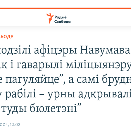
АБОДУ
одзілі афіцэры Навумава
к і гаварылі міліцыянэру
е пагуляйце”, а самі бру
 рабілі – урны адкрывал
 туды бюлетэні”
004, 12:03