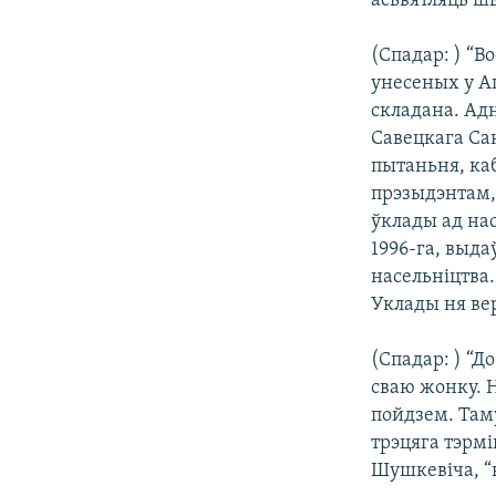
асьвятляць шы
(Спадар: ) “В
унесеных у А
складана. Ад
Савецкага Са
пытаньня, каб
прэзыдэнтам, 
ўклады ад насе
1996-га, выда
насельніцтва.
Уклады ня ве
(Спадар: ) “Д
сваю жонку. Н
пойдзем. Там
трэцяга тэрм
Шушкевіча, “в