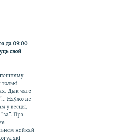
ра да 09:00
уць свой
 апошняму
 толькі
ах. Дык чаго
?”… Няўжо не
ам у вёсцы,
 “за”. Пра
не
чэньнем нейкай
огул які