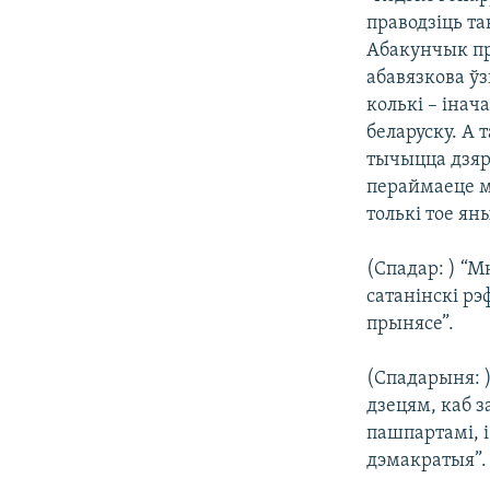
праводзіць та
Абакунчык пра
абавязкова ўз
колькі – інача
беларуску. А 
тычыцца дзяр
пераймаеце м
толькі тое ян
(Спадар: ) “
сатанінскі рэ
прынясе”.
(Спадарыня: )
дзецям, каб з
пашпартамі, і
дэмакратыя”.