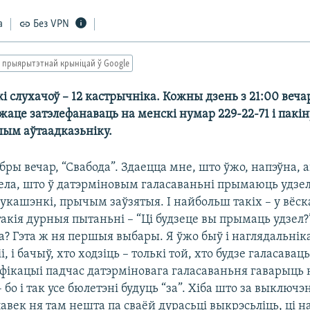
а
Без VPN
 прыярытэтнай крыніцай ў Google
і слухачоў – 12 кастрычніка. Кожны дзень з 21:00 веча
аце затэлефанаваць на менскі нумар 229-22-71 і пакін
шым аўтаадказьніку.
обры вечар, “Свабода”. Здаецца мне, што ўжо, напэўна,
мела, што ў датэрміновым галасаваньні прымаюць удзел
укашэнкі, прычым заўзятыя. І найбольш такіх – у вёск
такія дурныя пытаньні – “Ці будзеце вы прымаць удзел
а? Гэта ж ня першыя выбары. Я ўжо быў і наглядальнік
, і бачыў, хто ходзіць – толькі той, хто будзе галасаваць
ыфікацыі падчас датэрміновага галасаваньня гаварыць 
 бо і так усе бюлетэні будуць “за”. Хіба што за выклю
авек ня там нешта па сваёй дурасьці выкрэсьліць, ці на