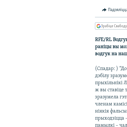
КАЛЯНДАР
НА ХВАЛЯХ СВАБОДЫ
Падзяліцц
Зрабіце Свабоду
RFE/RL Водгук
раніцы вы мож
водгук на на
(Спадар: ) “Д
дэбілу зразу
прыхільнікі Л
ж вы ставіце 
зразумела гэт
членам камісіі
ніякія фальс
прыходзіцца –
памылкі – чал