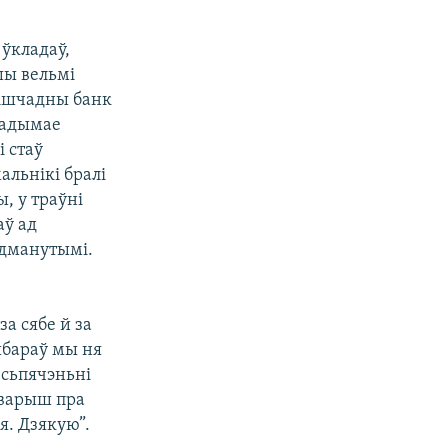
 ўкладаў,
шы вельмі
 Ашчадны банк
падымае
і стаў
альнікі бралі
ы, у траўні
аў ад
падманутымі.
за сябе й за
выбараў мы ня
есьпячэньні
аварыш пра
я. Дзякую”.