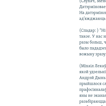
(Слухач, Менс
Датэрміновае 
На датэрміно
ад’яжджаюць у
(Спадар: ) “Ні
такое. У нас 
разы больш, 
было пададзен
вожыку зразу
(Міхаіл Лекаў
якой удзельні
Андрэй Дынько
прыйшлося сл
прафэсіяналаў
яны не эканам
разьбіраюцца 