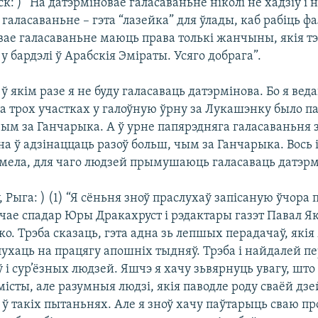
к: ) “На датэрміновае галасаваньне ніколі не хадзіў і н
галасаваньне – гэта “лазейка” для ўлады, каб рабіць ф
вае галасаваньне маюць права толькі жанчыны, якія т
 бардэлі ў Арабскія Эміраты. Усяго добрага”.
 ў якім разе я не буду галасаваць датэрмінова. Бо я вед
на трох участках у галоўную ўрну за Лукашэнку было п
чым за Ганчарыка. А ў урне папярэдняга галасаваньня
а ў адзінаццаць разоў больш, чым за Ганчарыка. Вось і ў
мела, для чаго людзей прымушаюць галасаваць датэрм
, Рыга: ) (1) “Я сёньня зноў праслухаў запісаную ўчора 
чае спадар Юры Дракахруст і рэдактары газэт Павал Як
. Трэба сказаць, гэта адна зь лепшых перадачаў, якія
ухаць на працягу апошніх тыдняў. Трэба і найдалей пе
 і сур’ёзных людзей. Яшчэ я хачу зьвярнуць увагу, шт
істы, але разумныя людзі, якія паводле роду сваёй дзе
ў такіх пытаньнях. Але я зноў хачу паўтарыць сваю пр