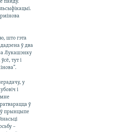
е пайду.
альсыфікацыі.
эрмінова
аю, што гэта
ададзена ў два
 за Лукашэнку
сё, тут і
інова”.
перадачу, у
убовіч і
 мне
ратварацца ў
о ў прынцыпе
йнасьці
осьбу –