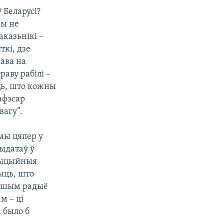
 Беларусі?
мы не
аказьнікі –
ткі, дзе
ава на
раву рабілі –
юць, што кожны
рафэсар
вагу”.
мы цяпер у
дыдатаў ў
азыцыйныя
ыць, што
вашым радыё
м – ці
а было б