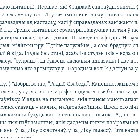
адаю пытаньні. Першае: які ўраджай сапраўды зьняты ў
 – 7.5 мільёнаў тон. Другое пытаньне: чаму райваканка
ваздачы ад калгасаў, калі ў справаздачах заніжаны п
й г.д. Трэцяе пытаньне: сруктуры Навумава на тыя ўчас
 датэрміновае, прыяжджалі. Прыходзілі афіцэры Навум
арылі міліцыянэру: “Ідзіце пагуляйце”, а самі брудную сп
і й кідалі туды бюлетэні, асабліва студэнцкія – веда
ласуе “супраць”. Ці будзеце ласкавыя адказаць? І дзе п
му няма яго артыкулаў у “Народнай волі”? Дзякуй за ў
у: ) “Добры вечар, “Радыё Свабода”. Канешне, жывем 
ны час, у сувязі з гэтым рэфэрэндумам і выбарамі кан
таўнікоў. У адказ на пытаньне, якія шансы маюць ап
ожна сказаць – малыя, найдрабнейшыя. Шмат хто ліч
ых камісій будуць кантраляваць назіральнікі. Аднак 
цца тыя паўнамоцтвы, якія дадзены гэтым назіральніка
 яны ў падліку бюлетэняў, у падліку галасоў. Гэта варт