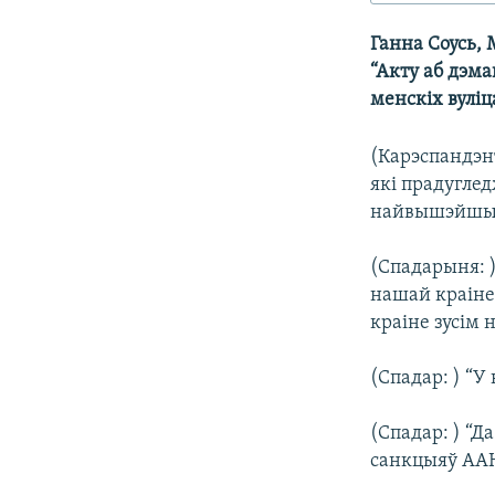
КАЛЯНДАР
НА ХВАЛЯХ СВАБОДЫ
Ганна Соусь,
“Акту аб дэма
менскіх вуліц
(Карэспандэнт
які прадугле
найвышэйшых у
(Спадарыня: 
нашай краіне
краіне зусім 
(Спадар: ) “У
(Спадар: ) “Д
санкцыяў ААН