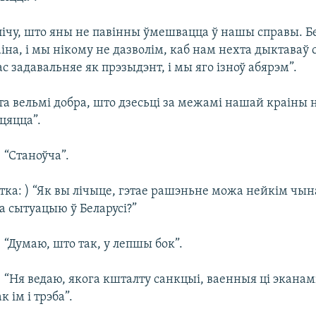
 лічу, што яны не павінны ўмешвацца ў нашы справы. 
іна, і мы нікому не дазволім, каб нам нехта дыктаваў 
 задавальняе як прэзыдэнт, і мы яго ізноў абярэм”.
эта вельмі добра, што дзесьці за межамі нашай краіны 
цяцца”.
 “Станоўча”.
тка: ) “Як вы лічыце, гэтае рашэньне можа нейкім чы
а сытуацыю ў Беларусі?”
 “Думаю, што так, у лепшы бок”.
 “Ня ведаю, якога кшталту санкцыі, ваенныя ці эканам
 ім і трэба”.