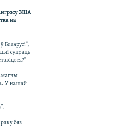
Кангрэсу ЗША
нтка на
 Беларусі”,
кцыі супраць
тавіцеся?”
памагчы
а. У нашай
”.
Іраку бяз