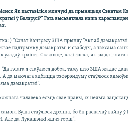
 Менск Як паставіліся менчукі да прыняцьця Сэнатам 
кратыі ў Беларусі?” Гэта высьвятляла наша карэспандэ
ах.
ка: ) “Сэнат Кангрэсу ЗША прыняў “Акт аб дэмакратыі ў
джвае падтрымку дэмакратыі й свабоды, а таксама сан
ладаў краіны. Скажыце, калі ласка, як вы да гэтага с
) “Да гэтага я стаўлюся добра, таму што ЗША жадае да
. А да маючага адбыцца рэфэрэндуму стаўлюся адмоўн
няма дэмакратыі”.
 кожнага чалавека ёсьць свае правы, іх нельга заціскаць
а самога Буша стаўлюся дрэнна, бо ён распачаў вайну ў 
. Але да Лукашэнкі яшчэ горш”.