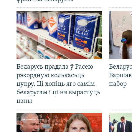
Беларусь прадала ў Расею
Беларус
рэкордную колькасьць
Варшав
цукру. Ці хопіць яго самім
набор
беларусам і ці ня вырастуць
цэны