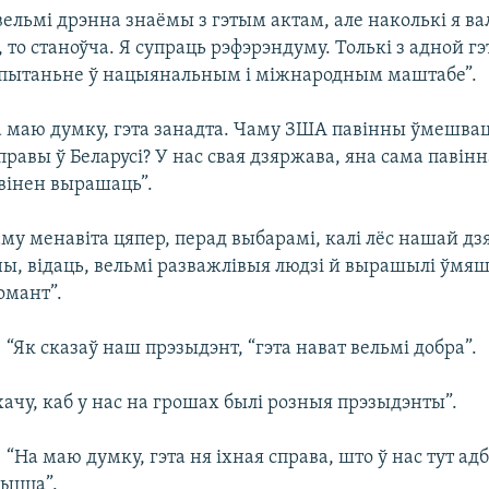
 вельмі дрэнна знаёмы з гэтым актам, але наколькі я в
 то станоўча. Я супраць рэфэрэндуму. Толькі з адной 
ь пытаньне ў нацыянальным і міжнародным маштабе”.
На маю думку, гэта занадта. Чаму ЗША павінны ўмешвац
равы ў Беларусі? У нас свая дзяржава, яна сама павін
вінен вырашаць”.
аму менавіта цяпер, перад выбарамі, калі лёс нашай 
ы, відаць, вельмі разважлівыя людзі й вырашылі ўмя
омант”.
 “Як сказаў наш прэзыдэнт, “гэта нават вельмі добра”.
 хачу, каб у нас на грошах былі розныя прэзыдэнты”.
 “На маю думку, гэта ня іхная справа, што ў нас тут ад
чыцца”.