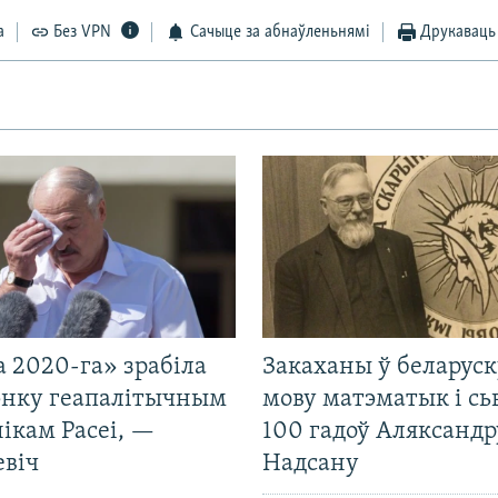
а
Без VPN
Сачыце за абнаўленьнямі
Друкаваць
 2020-га» зрабіла
Закаханы ў беларус
нку геапалітычным
мову матэматык і сь
ікам Расеі, —
100 гадоў Аляксандр
евіч
Надсану