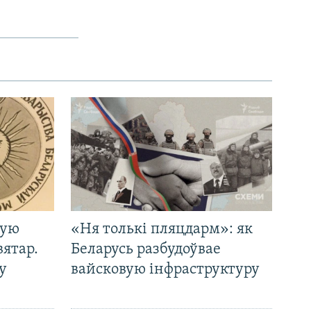
кую
«Ня толькі пляцдарм»: як
вятар.
Беларусь разбудоўвае
у
вайсковую інфраструктуру