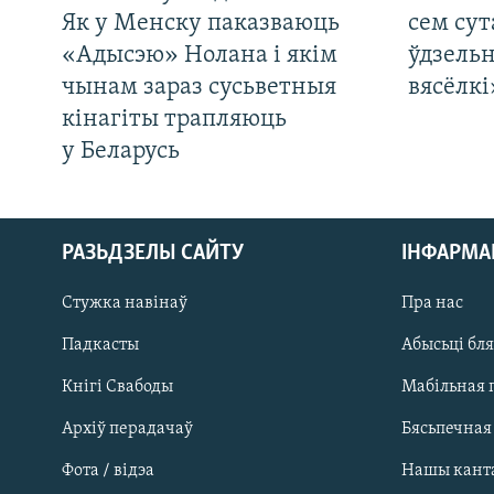
Як у Менску паказваюць
сем сут
«Адысэю» Нолана і якім
ўдзельн
чынам зараз сусьветныя
вясёлкі
кінагіты трапляюць
у Беларусь
РАЗЬДЗЕЛЫ САЙТУ
ІНФАРМ
Стужка навінаў
Пра нас
Падкасты
Абысьці бл
Кнігі Свабоды
Мабільная 
Архіў перадачаў
Бясьпечная
Фота / відэа
Нашы кант