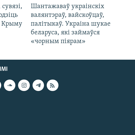
і сувязі,
Шантажаваў украінскіх
одзіць
валянтэраў, вайскоўцаў,
а Крыму
палітыкаў. Украіна шукае
беларуса, які займаўся
«чорным піярам»
ЯМІ