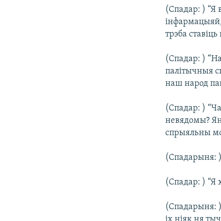
(Спадар: ) “Я
інфармацыяй,
трэба ставіц
(Спадар: ) “
палітычныя сп
наш народ па
(Спадар: ) “Ч
невядомы? Ян
спрыяльны м
(Спадарыня: )
(Спадар: ) “Я
(Спадарыня: )
іх ніяк ня ты