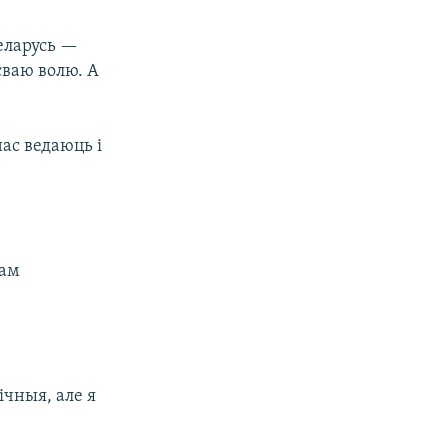
Беларусь —
сваю волю. А
нас ведаюць і
нам
ічныя, але я