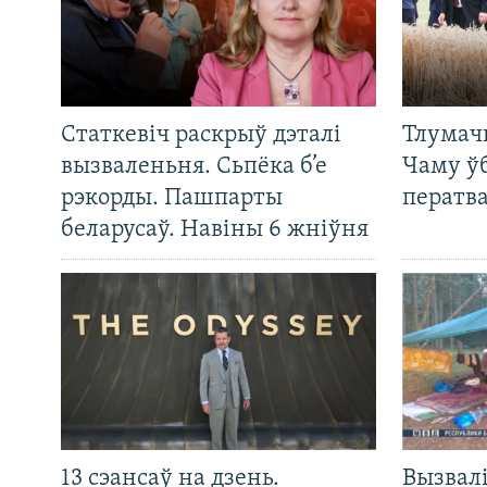
Статкевіч раскрыў дэталі
Тлумач
вызваленьня. Сьпёка б’е
Чаму ў
рэкорды. Пашпарты
ператв
беларусаў. Навіны 6 жніўня
13 сэансаў на дзень.
Вызвалі