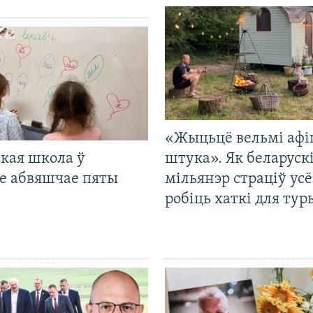
«Жыцьцё вельмі афі
кая школа ў
штука». Як беларуск
е абвяшчае пяты
мільянэр страціў усё
робіць хаткі для тур