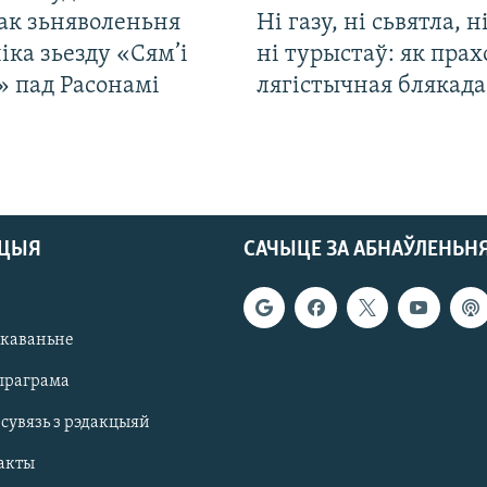
ак зьняволеньня
Ні газу, ні сьвятла, н
іка зьезду «Сям’і
ні турыстаў: як прах
» пад Расонамі
лягістычная блякад
АЦЫЯ
САЧЫЦЕ ЗА АБНАЎЛЕНЬН
якаваньне
праграма
 сувязь з рэдакцыяй
акты