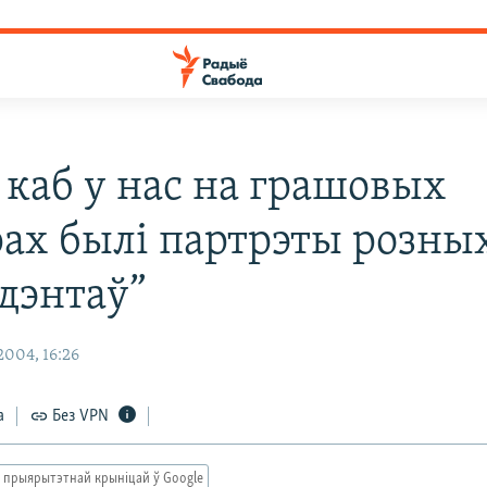
 каб у нас на грашовых
ах былі партрэты розны
дэнтаў”
004, 16:26
а
Без VPN
 прыярытэтнай крыніцай ў Google