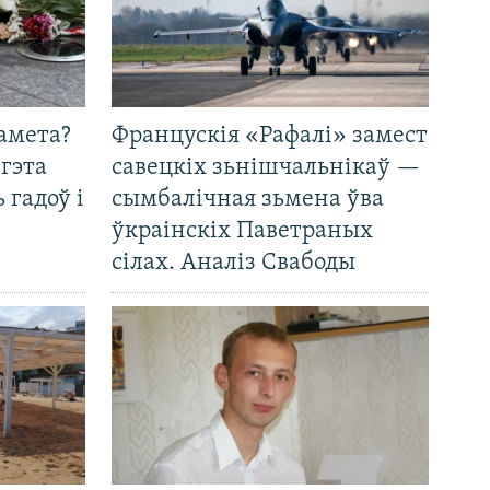
амета?
Францускія «Рафалі» замест
 гэта
савецкіх зьнішчальнікаў —
 гадоў і
сымбалічная зьмена ўва
ўкраінскіх Паветраных
сілах. Аналіз Свабоды