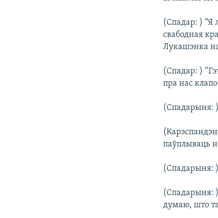
(Спадар: ) “Я
свабодная кра
Лукашэнка нас
(Спадар: ) “Г
пра нас клапо
(Спадарыня: )
(Карэспандэн
паўплываць н
(Спадарыня: )
(Спадарыня: )
думаю, што так