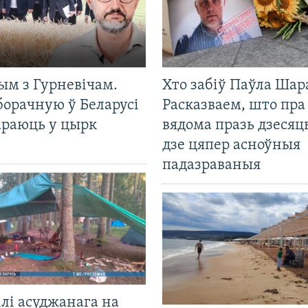
ым з Гурневічам.
Хто забіў Паўла Шар
борачную ў Беларусі
Расказваем, што пра
араюць у цырк
вядома празь дзесяць
дзе цяпер асноўныя
падазраваныя
лі асуджанага на