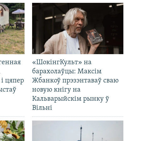
генная
«ШокінгКульт» на
і
барахолаўцы: Максім
 і цяпер
Жбанкоў прэзэнтаваў сваю
ыстаў
новую кнігу на
Кальварыйскім рынку ў
Вільні