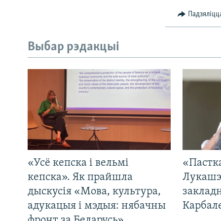
Падзяліцц
Выбар рэдакцыі
«Усё кепска і вельмі
«Пастка
кепска». Як прайшла
Лукашэ
дыскусія «Мова, культура,
закладн
адукацыя і мэдыя: нябачны
Карбал
фронт за Беларусь»