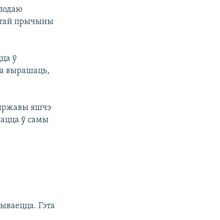
алодаю
гэтай прычыны
ца ў
на вырашаць,
дзяржавы яшчэ
шацца ў самы
бываецца. Гэта