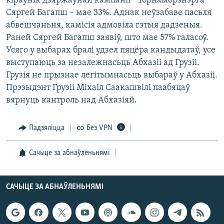
кіраўнік дзяржаўнай кампаніі “Чорнаморэнэрга”
КУЛЬТУРА
МОВА
Сяргей Багапш – мае 33%. Аднак неўзабаве пасьля
КАЛЯНДАР
НА ХВАЛЯХ СВАБОДЫ
абвешчаньня, камісія адмовіла гэтыя дадзеныя.
Раней Сяргей Багапш заявіў, што мае 57% галасоў.
Усяго у выбарах бралі удзел пяцёра кандыдатаў, усе
выступаюць за незалежнасьць Абхазіі ад Грузіі.
Грузія не прызнае легітымнасьць выбараў у Абхазіі.
Прэзыдэнт Грузіі Міхаіл Саакашвілі паабяцаў
вярнуць кантроль над Абхазіяй.
Падзяліцца
Без VPN
Сачыце за абнаўленьнямі
САЧЫЦЕ ЗА АБНАЎЛЕНЬНЯМІ