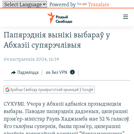
Powered by
Translate
Лінкі
ўнівэрсальнага
доступу
Папярэднія вынікі выбараў у
НАВІНЫ
Перайсьці
Абхазіі супярэчлівыя
да
ТОЛЬКІ НА СВАБОДЗЕ
УСЕ НАВІНЫ
галоўнага
04 кастрычнік 2004, 16:39
СУВЯЗЬ
ВІДЭА І ФОТА
ТЭСТЫ
зьместу
Перайсьці
ПАДПІСАЦЦА
ЛЮДЗІ
БЛОГІ
АБЫСЬЦІ БЛЯКАВАНЬНЕ
Падзяліцца
Без VPN
да
ПАЛІТЫКА
ГІСТОРЫЯ НА СВАБОДЗЕ
ПАДЗЯЛІЦЦА ІНФАРМАЦЫЯЙ
RSS
галоўнай
САЧЫЦЕ ЗА АБНАЎЛЕНЬНЯМІ
Зрабіце Свабоду прыярытэтнай крыніцай ў Google
навігацыі
ЭКАНОМІКА
ПАДКАСТЫ
ПАДКАСТЫ
Перайсьці
СУХУМІ. Учора у Абхазіі адбыліся прэзыдэнцкія
ВАЙНА
КНІГІ
FACEBOOK
да
выбары. Паводле папярэдніх дадзеных, цяперашні
БЕЛАРУСЫ НА ВАЙНЕ
АЎДЫЁКНІГІ
TWITTER
пошуку
прэм’ер-міністар Рауль Хаджымба мае 52 % галасоў.
ПАЛІТВЯЗЬНІ
PREMIUM
Яго галоўны супернік, былы прэм’ер, цяперашні
Усе сайты РС/РСЭ