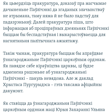
Як цьвердзіць пракуратура, доказаў пра магчымае
дачыненьне Паўлічэнкі да згаданых злачынстваў
не атрымана, таму няма й не было падстаў для
падазрэньняў. Далей пракуратура піша, што
інфармацыя аб проціпраўных дзеяньнях Паўлічэнкі
быццам бы беспадстаўная і выкарыстоўваецца для
нагнятаньня палітычнага ажыятажу.
Такім чынам, пракуратура быццам бы апраўдвае
ўзнагароджаньне Паўлічэнкі царкоўным ордэнам.
Як павядзе сябе кіраўніцтва царквы, ці будзе
адменена рашэньне аб узнагароджаньні
Паўлічэнкі – пакуль невядома. Але ж даклад
Хрыстаса Пургурыдэса – гэта таксама афіцыйны
дакумэнт.
Як ставіцца да ўзнагароджаньня Паўлічэнкі
царкоўным ордэнам маці Юрыя Захаранкі Ульяна