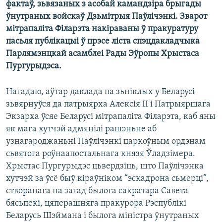
фактаў, зьвязаных з асобай камандзіра брыгады
КУЛЬТУРА
МОВА
ўнутраных войскаў Дзьмітрыя Паўлічэнкі. Зварот
КАЛЯНДАР
НА ХВАЛЯХ СВАБОДЫ
мітрапаліта Філарэта накіраваны ў пракуратуру
пасьля публікацыі ў прэсе ліста спэцдакладчыка
Парлямэнцкай асамблеі Рады Эўропы Хрыстаса
Пургурыдэса.
Нагадаю, аўтар даклада па зьніклых у Беларусі
зьвярнуўся да патрыярха Алексія ІІ і Патрыяршага
Экзарха ўсяе Беларусі мітрапаліта Філарэта, каб яны
як мага хутчэй адмянілі рашэньне аб
узнагароджаньні Паўлічэнкі царкоўным ордэнам
сьвятога роўнаапостальнага князя Ўладзімера.
Хрыстас Пургурыдэс цьвердзіць, што Паўлічэнка
хутчэй за ўсё быў кіраўніком “эскадрона сьмерці”,
створанага на загад былога сакратара Савета
бясьпекі, цяперашняга пракурора Рэспублікі
Беларусь Шэймана і былога міністра ўнутраных