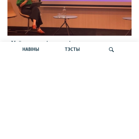
«Усё кепска і вельмі кепска».
НАВІНЫ
ТЭСТЫ
Як прайшла дыскусія «Мова, культура,
адукацыя і мэдыя: нябачны фронт
за Беларусь»
Шукаць