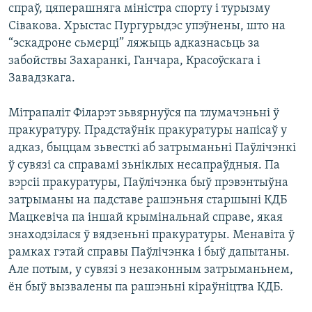
спраў, цяперашняга міністра спорту і турызму
Сівакова. Хрыстас Пургурыдэс упэўнены, што на
“эскадроне сьмерці” ляжыць адказнасьць за
забойствы Захаранкі, Ганчара, Красоўскага і
Завадзкага.
Мітрапаліт Філарэт зьвярнуўся па тлумачэньні ў
пракуратуру. Прадстаўнік пракуратуры напісаў у
адказ, быццам зьвесткі аб затрыманьні Паўлічэнкі
ў сувязі са справамі зьніклых несапраўдныя. Па
вэрсіі пракуратуры, Паўлічэнка быў прэвэнтыўна
затрыманы на падставе рашэньня старшыні КДБ
Мацкевіча па іншай крымінальнай справе, якая
знаходзілася ў вядзеньні пракуратуры. Менавіта ў
рамках гэтай справы Паўлічэнка і быў дапытаны.
Але потым, у сувязі з незаконным затрыманьнем,
ён быў вызвалены па рашэньні кіраўніцтва КДБ.