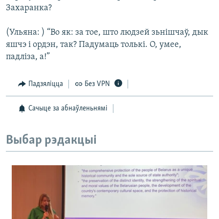
Захаранка?
(Ульяна: ) “Во як: за тое, што людзей зьнішчаў, дык
яшчэ і ордэн, так? Падумаць толькі. О, умее,
падліза, а!”
Падзяліцца
Без VPN
Сачыце за абнаўленьнямі
Выбар рэдакцыі