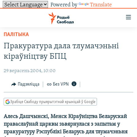
Powered by
Translate
Лінкі
ўнівэрсальнага
доступу
ПАЛІТЫКА
НАВІНЫ
Перайсьці
Пракуратура дала тлумачэньні
да
ТОЛЬКІ НА СВАБОДЗЕ
УСЕ НАВІНЫ
кіраўніцтву БПЦ
галоўнага
СУВЯЗЬ
ВІДЭА І ФОТА
ТЭСТЫ
зьместу
29 верасень 2004, 10:00
Перайсьці
ПАДПІСАЦЦА
ЛЮДЗІ
БЛОГІ
АБЫСЬЦІ БЛЯКАВАНЬНЕ
да
Падзяліцца
Без VPN
ПАЛІТЫКА
ГІСТОРЫЯ НА СВАБОДЗЕ
ПАДЗЯЛІЦЦА ІНФАРМАЦЫЯЙ
RSS
галоўнай
САЧЫЦЕ ЗА АБНАЎЛЕНЬНЯМІ
навігацыі
ЭКАНОМІКА
ПАДКАСТЫ
ПАДКАСТЫ
Зрабіце Свабоду прыярытэтнай крыніцай ў Google
Перайсьці
ВАЙНА
КНІГІ
FACEBOOK
да
Алесь Дашчынскі, Менск Кіраўніцтва Беларускай
БЕЛАРУСЫ НА ВАЙНЕ
АЎДЫЁКНІГІ
TWITTER
пошуку
праваслаўнай царквы зьвярнулася з запытам у
ПАЛІТВЯЗЬНІ
PREMIUM
Усе сайты РС/РСЭ
пракуратуру Рэспублікі Беларусь для тлумачэньня