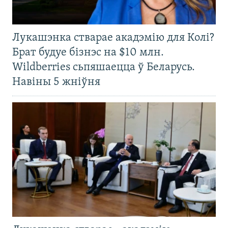
Лукашэнка стварае акадэмію для Колі?
Брат будуе бізнэс на $10 млн.
Wildberries сьпяшаецца ў Беларусь.
Навіны 5 жніўня