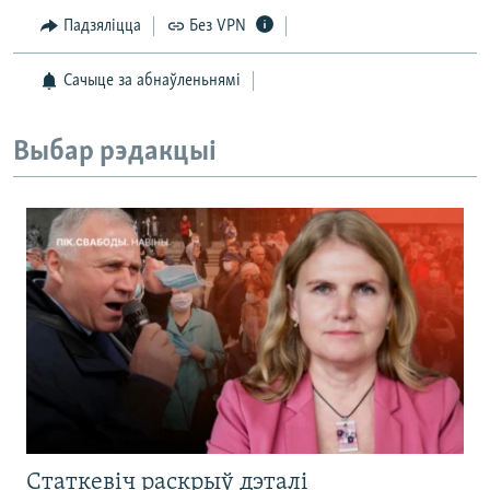
Падзяліцца
Без VPN
Сачыце за абнаўленьнямі
Выбар рэдакцыі
Статкевіч раскрыў дэталі