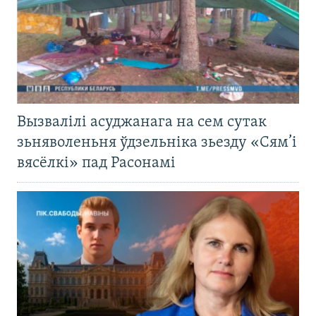
Вызвалілі асуджанага на сем сутак
зьняволеньня ўдзельніка зьезду «Сям’і
вясёлкі» пад Расонамі