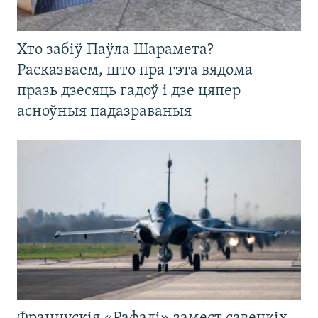
Хто забіў Паўла Шарамета?
Расказваем, што пра гэта вядома
празь дзесяць гадоў і дзе цяпер
асноўныя падазраваныя