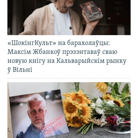
«ШокінгКульт» на барахолаўцы:
Максім Жбанкоў прэзэнтаваў сваю
новую кнігу на Кальварыйскім рынку
ў Вільні