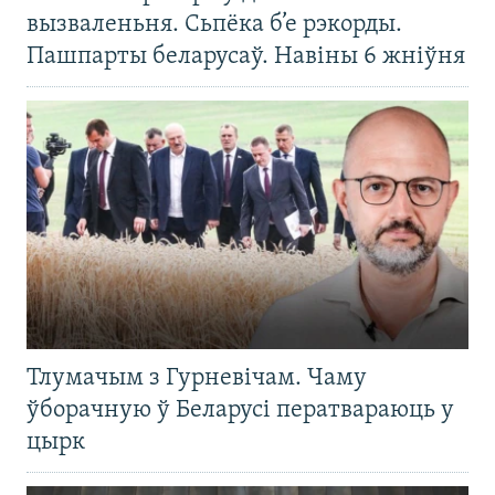
вызваленьня. Сьпёка б’е рэкорды.
Пашпарты беларусаў. Навіны 6 жніўня
Тлумачым з Гурневічам. Чаму
ўборачную ў Беларусі ператвараюць у
цырк