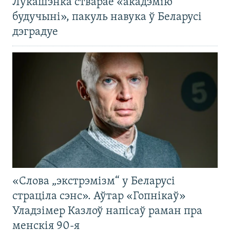
Лукашэнка стварае «акадэмію
будучыні», пакуль навука ў Беларусі
дэградуе
«Слова „экстрэмізм“ у Беларусі
страціла сэнс». Аўтар «Гопнікаў»
Уладзімер Казлоў напісаў раман пра
менскія 90-я