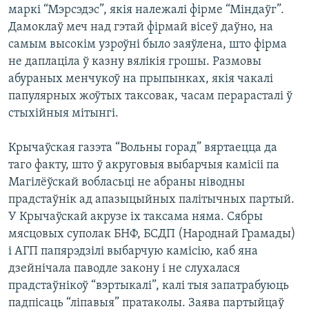
маркі “Мэрсэдэс”, якія належалі фірме “Міндаўг”.
Дамоклаў меч над гэтай фірмай вісеў даўно, на
самым высокім узроўні было заяўлена, што фірма
не даплаціла ў казну вялікія грошы. Размовы
абураных менчукоў на прыпынках, якія чакалі
папулярных жоўтых таксовак, часам перарасталі ў
стыхійныя мітынгі.
Крычаўская газэта “Вольны горад” вяртаецца да
таго факту, што ў акруговыя выбарчыя камісіі па
Магілёўскай вобласьці не абраны ніводны
прадстаўнік ад апазыцыйных палітычных партый.
У Крычаўскай акрузе іх таксама няма. Сябры
мясцовых суполак БНФ, БСДП (Народнай Грамады)
і АГП папярэдзілі выбарчую камісію, каб яна
дзейнічала паводле закону і не слухалася
прадстаўнікоў “вэртыкалі”, калі тыя запатрабуюць
падпісаць “ліпавыя” пратаколы. Заява партыйцаў