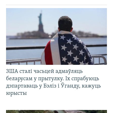
ЗША сталі часьцей адмаўляць
беларусам у прытулку. Іх спрабуюць
дэпартаваць у Бэліз і Ўганду, кажуць
юрысты