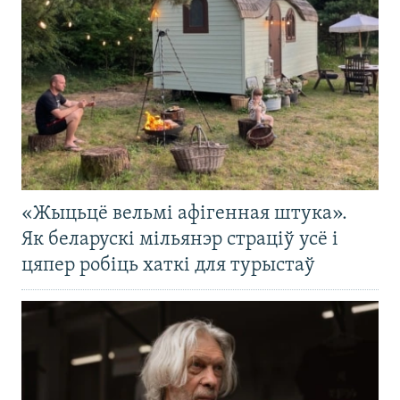
«Жыцьцё вельмі афігенная штука».
Як беларускі мільянэр страціў усё і
цяпер робіць хаткі для турыстаў