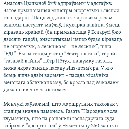
Анатоль Цюцюноў быў адпраўлены ў адстаўку.
Затое прызначаныя міністры энэргетыкі і лясной
гаспадаркі. “Пацьвярджаючы чарговым разам
вядомы пастулят, маўляў, і кухарка павінна ўмець
кіраваць краінай (ён прымяняецца ў Беларусі ўжо
дзесяць гадоў), энэргетыкамі цяпер будзе кіраваць
не энэргетык, а лесьнікамі – не лясьнік”, піша
“БДГ”. Былы гендырэктар “Белтрансгаза”, герой
“газавай вайны” Пётр Пётух, на думку газэты,
можа якраз заняць пасаду віцэ-прэм’ера. У яго
ёсьць яшчэ адзін варыянт – пасада кіраўніка
менскага аблвыканкаму, бо крэсла пад Мікалаем
Дамашкевічам захісталася.
Менчукі заўважылі, што маршрутных таксовак у
сталіцы значна паменела. Газэта “Народная воля”
тлумачыць, што па рашэньні гаспадарчага суда
забралі й “дэпартавалі” ў Нямеччыну 250 машын