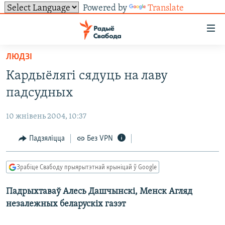
Powered by
Translate
Лінкі
ўнівэрсальнага
доступу
ЛЮДЗІ
НАВІНЫ
Перайсьці
Кардыёлягі сядуць на лаву
да
ТОЛЬКІ НА СВАБОДЗЕ
УСЕ НАВІНЫ
падсудных
галоўнага
СУВЯЗЬ
ВІДЭА І ФОТА
ТЭСТЫ
зьместу
10 жнівень 2004, 10:37
Перайсьці
ПАДПІСАЦЦА
ЛЮДЗІ
БЛОГІ
АБЫСЬЦІ БЛЯКАВАНЬНЕ
да
Падзяліцца
Без VPN
ПАЛІТЫКА
ГІСТОРЫЯ НА СВАБОДЗЕ
ПАДЗЯЛІЦЦА ІНФАРМАЦЫЯЙ
RSS
галоўнай
САЧЫЦЕ ЗА АБНАЎЛЕНЬНЯМІ
навігацыі
ЭКАНОМІКА
ПАДКАСТЫ
ПАДКАСТЫ
Зрабіце Свабоду прыярытэтнай крыніцай ў Google
Перайсьці
ВАЙНА
КНІГІ
FACEBOOK
да
Падрыхтаваў Алесь Дашчынскі, Менск Агляд
БЕЛАРУСЫ НА ВАЙНЕ
АЎДЫЁКНІГІ
TWITTER
пошуку
незалежных беларускіх газэт
ПАЛІТВЯЗЬНІ
PREMIUM
Усе сайты РС/РСЭ