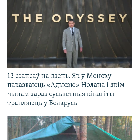
13 сэансаў на дзень. Як у Менску
паказваюць «Адысэю» Нолана і якім
чынам зараз сусьветныя кінагіты
трапляюць у Беларусь