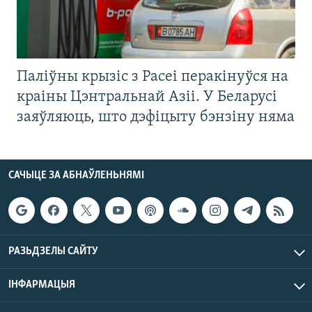
Паліўны крызіс з Расеі перакінуўся на
краіны Цэнтральнай Азіі. У Беларусі
заяўляюць, што дэфіцыту бэнзіну няма
САЧЫЦЕ ЗА АБНАЎЛЕНЬНЯМІ
РАЗЬДЗЕЛЫ САЙТУ
ІНФАРМАЦЫЯ