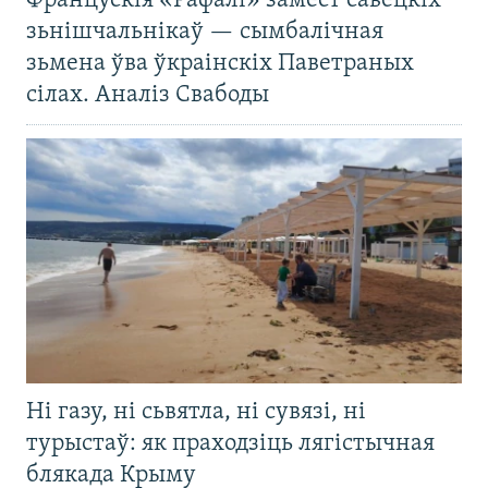
Францускія «Рафалі» замест савецкіх
зьнішчальнікаў — сымбалічная
зьмена ўва ўкраінскіх Паветраных
сілах. Аналіз Свабоды
Ні газу, ні сьвятла, ні сувязі, ні
турыстаў: як праходзіць лягістычная
блякада Крыму