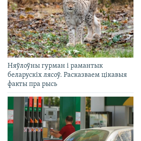
Няўлоўны гурман і рамантык
беларускіх лясоў. Расказваем цікавыя
факты пра рысь