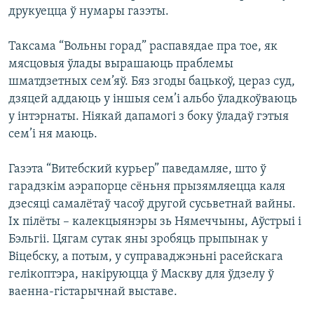
друкуецца ў нумары газэты.
Таксама “Вольны горад” распавядае пра тое, як
мясцовыя ўлады вырашаюць праблемы
шматдзетных сем’яў. Бяз згоды бацькоў, цераз суд,
дзяцей аддаюць у іншыя сем’і альбо ўладкоўваюць
у інтэрнаты. Ніякай дапамогі з боку ўладаў гэтыя
сем’і ня маюць.
Газэта “Витебский курьер” паведамляе, што ў
гарадзкім аэрапорце сёньня прызямляецца каля
дзесяці самалётаў часоў другой сусьветнай вайны.
Іх пілёты – калекцыянэры зь Нямеччыны, Аўстрыі і
Бэльгіі. Цягам сутак яны зробяць прыпынак у
Віцебску, а потым, у суправаджэньні расейскага
гелікоптэра, накіруюцца ў Маскву для ўдзелу ў
ваенна-гістарычнай выставе.