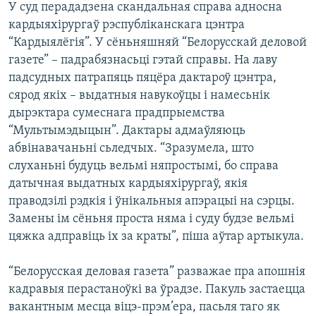
У суд перададзена скандальная справа адносна
КУЛЬТУРА
МОВА
кардыяхірургаў рэспубліканскага цэнтра
КАЛЯНДАР
НА ХВАЛЯХ СВАБОДЫ
“Кардыялёгія”. У сёньняшняй “Белорусскай деловой
газете” – падрабязнасьці гэтай справы. На лаву
падсудных патрапяць пяцёра дактароў цэнтра,
сярод якіх – выдатныя навукоўцы і намесьнік
дырэктара сумеснага прадпрыемства
“Мультымэдыцын”. Дактары адмаўляюць
абвінавачаньні сьледчых. “Зразумела, што
слуханьні будуць вельмі няпростымі, бо справа
датычная выдатных кардыяхірургаў, якія
праводзілі рэдкія і ўнікальныя апэрацыі на сэрцы.
Замены ім сёньня проста няма і суду будзе вельмі
цяжка адправіць іх за краты”, піша аўтар артыкула.
“Белорусская деловая газета” разважае пра апошнія
кадравыя перастаноўкі ва ўрадзе. Пакуль застаецца
вакантным месца віцэ-прэм’ера, пасьля таго як