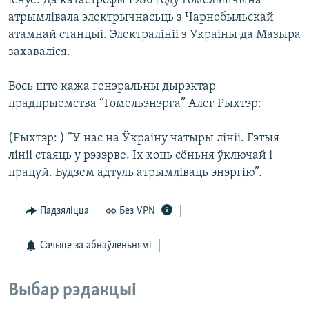
існуе. Да катастрофы 1986 году Гомельшчына
атрымлівала электрычнасьць з Чарнобыльскай
атамнай станцыі. Электралініі з Украіны да Мазыра
захаваліся.
Вось што кажа генэральны дырэктар
прадпрыемства “Гомельэнэрга” Алег Рыхтэр:
(Рыхтэр: ) “У нас на Ўкраіну чатыры лініі. Гэтыя
лініі стаяць у рэзэрве. Іх хоць сёньня ўключай і
працуй. Будзем адтуль атрымліваць энэргію”.
Падзяліцца
Без VPN
Сачыце за абнаўленьнямі
Выбар рэдакцыі