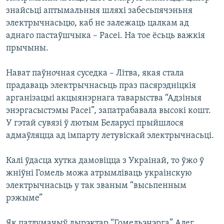
знайсьці аптымальныя шляхі забесьпячэньня
электрычнасьцю, каб не залежаць цалкам ад
аднаго пастаўшчыка – Расеі. На тое ёсьць важкія
прычыны.
Нават паўночная суседка – Літва, якая стала
прадаваць электрычнасьць праз пасярэдніцкія
арганізацыі акцыянэрнага таварыства “Адзіныя
энэргасыстэмы Расеі”, запатрабавала высокі кошт.
У гэтай сувязі ў лютым Беларусі прыйшлося
адмаўляцца ад імпарту летувіскай электрычнасьці.
Калі ўдасца хутка дамовіцца з Украінай, то ўжо ў
жніўні Гомель можа атрымліваць украінскую
электрычнасьць у так званым “высьпенным
рэжыме”
Як патлумачыў дырэктар “Гомельэнэрга” Алег