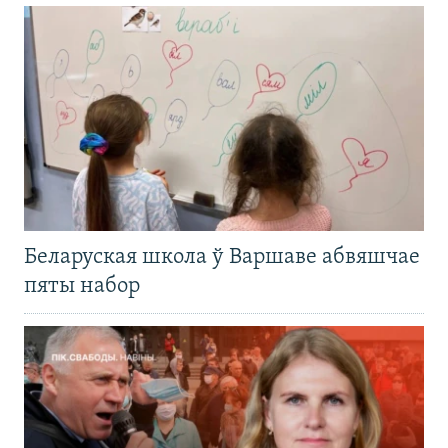
Беларуская школа ў Варшаве абвяшчае
пяты набор