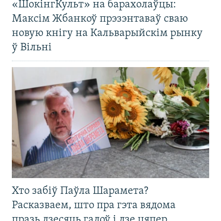
«ШокінгКульт» на барахолаўцы:
Максім Жбанкоў прэзэнтаваў сваю
новую кнігу на Кальварыйскім рынку
ў Вільні
Хто забіў Паўла Шарамета?
Расказваем, што пра гэта вядома
празь дзесяць гадоў і дзе цяпер