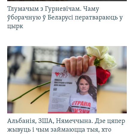
Тлумачым з Гурневічам. Чаму
ўборачную ў Беларусі ператвараюць у
цырк
Альбанія, ЗША, Нямеччына. Дзе цяпер
жывуць і чым займаюцца тыя, хто