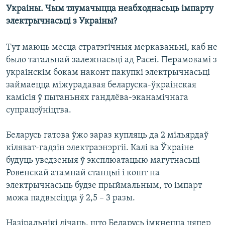
КУЛЬТУРА
МОВА
Украіны. Чым тлумачыцца неабходнасьць імпарту
электрычнасьці з Украіны?
КАЛЯНДАР
НА ХВАЛЯХ СВАБОДЫ
Тут маюць месца стратэгічныя меркаваньні, каб не
было татальнай залежнасьці ад Расеі. Перамовамі з
украінскім бокам наконт пакупкі электрычнасьці
займаецца міжурадавая беларуска-ўкраінская
камісія ў пытаньнях гандлёва-эканамічнага
супрацоўніцтва.
Беларусь гатова ўжо зараз купляць да 2 мільярдаў
кіляват-гадзін электраэнэргіі. Калі ва Ўкраіне
будуць уведзеныя ў эксплюатацыю магутнасьці
Ровенскай атамнай станцыі і кошт на
электрычнасьць будзе прыймальным, то імпарт
можа падвысіцца ў 2,5 – 3 разы.
Назіральнікі лічаць, што Беларусь імкнецца цяпер