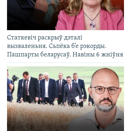
Статкевіч раскрыў дэталі
вызваленьня. Сьпёка б’е рэкорды.
Пашпарты беларусаў. Навіны 6 жніўня