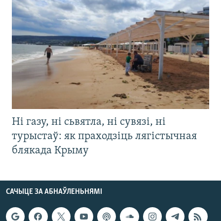
Ні газу, ні сьвятла, ні сувязі, ні
турыстаў: як праходзіць лягістычная
блякада Крыму
САЧЫЦЕ ЗА АБНАЎЛЕНЬНЯМІ