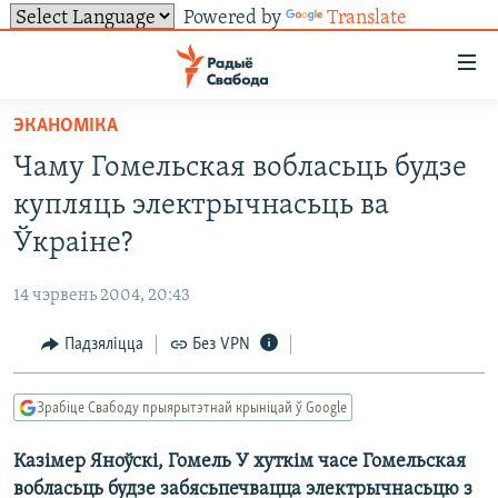
Powered by
Translate
Лінкі
ўнівэрсальнага
доступу
ЭКАНОМІКА
НАВІНЫ
Перайсьці
Чаму Гомельская вобласьць будзе
да
ТОЛЬКІ НА СВАБОДЗЕ
УСЕ НАВІНЫ
купляць электрычнасьць ва
галоўнага
СУВЯЗЬ
ВІДЭА І ФОТА
ТЭСТЫ
зьместу
Ўкраіне?
Перайсьці
ПАДПІСАЦЦА
ЛЮДЗІ
БЛОГІ
АБЫСЬЦІ БЛЯКАВАНЬНЕ
да
14 чэрвень 2004, 20:43
ПАЛІТЫКА
ГІСТОРЫЯ НА СВАБОДЗЕ
ПАДЗЯЛІЦЦА ІНФАРМАЦЫЯЙ
RSS
галоўнай
САЧЫЦЕ ЗА АБНАЎЛЕНЬНЯМІ
Падзяліцца
Без VPN
навігацыі
ЭКАНОМІКА
ПАДКАСТЫ
ПАДКАСТЫ
Перайсьці
ВАЙНА
КНІГІ
FACEBOOK
да
Зрабіце Свабоду прыярытэтнай крыніцай ў Google
БЕЛАРУСЫ НА ВАЙНЕ
АЎДЫЁКНІГІ
TWITTER
пошуку
Казімер Яноўскі, Гомель У хуткім часе Гомельская
ПАЛІТВЯЗЬНІ
PREMIUM
Усе сайты РС/РСЭ
вобласьць будзе забясьпечвацца электрычнасьцю з