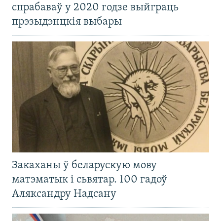
спрабаваў у 2020 годзе выйграць
прэзыдэнцкія выбары
Закаханы ў беларускую мову
матэматык і сьвятар. 100 гадоў
Аляксандру Надсану