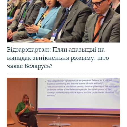
Відэарэпартаж: Плян апазыцыі на
выпадак зьнікненьня рэжыму: што
чакае Беларусь?