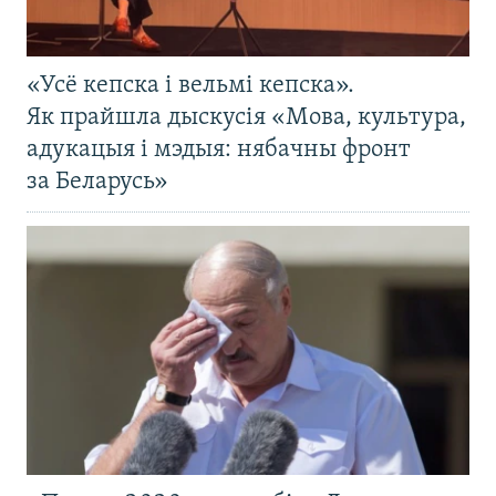
«Усё кепска і вельмі кепска».
Як прайшла дыскусія «Мова, культура,
адукацыя і мэдыя: нябачны фронт
за Беларусь»