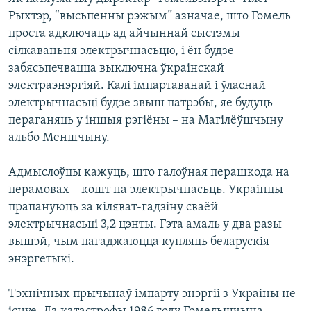
Рыхтэр, “высьпенны рэжым” азначае, што Гомель
проста адключаць ад айчыннай сыстэмы
сілкаваньня электрычнасьцю, і ён будзе
забясьпечвацца выключна ўкраінскай
электраэнэргіяй. Калі імпартаванай і ўласнай
электрычнасьці будзе звыш патрэбы, яе будуць
пераганяць у іншыя рэгіёны – на Магілёўшчыну
альбо Меншчыну.
Адмыслоўцы кажуць, што галоўная перашкода на
перамовах – кошт на электрычнасьць. Украінцы
прапануюць за кіляват-гадзіну сваёй
электрычнасьці 3,2 цэнты. Гэта амаль у два разы
вышэй, чым пагаджаюцца купляць беларускія
энэргетыкі.
Тэхнічных прычынаў імпарту энэргіі з Украіны не