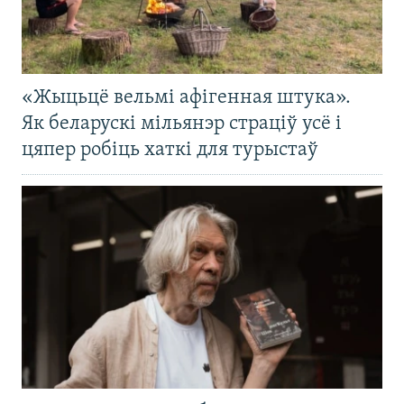
«Жыцьцё вельмі афігенная штука».
Як беларускі мільянэр страціў усё і
цяпер робіць хаткі для турыстаў