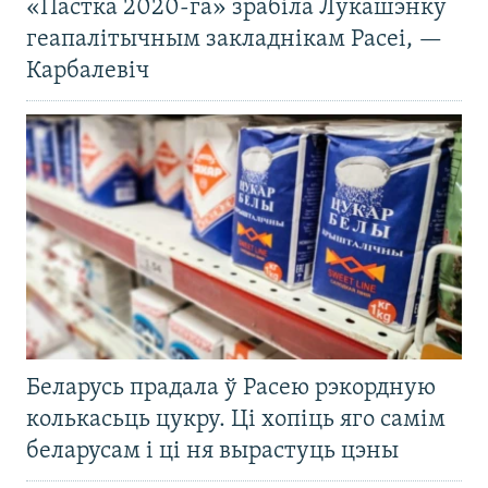
«Пастка 2020-га» зрабіла Лукашэнку
геапалітычным закладнікам Расеі, —
Карбалевіч
Беларусь прадала ў Расею рэкордную
колькасьць цукру. Ці хопіць яго самім
беларусам і ці ня вырастуць цэны