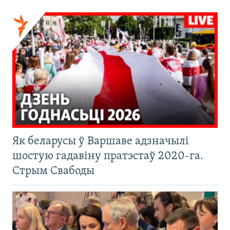
Як беларусы ў Варшаве адзначылі
шостую гадавіну пратэстаў 2020-га.
Стрым Свабоды