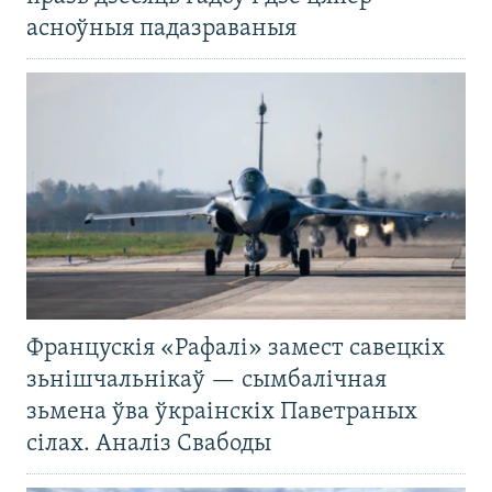
асноўныя падазраваныя
Францускія «Рафалі» замест савецкіх
зьнішчальнікаў — сымбалічная
зьмена ўва ўкраінскіх Паветраных
сілах. Аналіз Свабоды