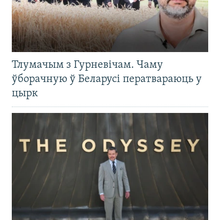
Тлумачым з Гурневічам. Чаму
ўборачную ў Беларусі ператвараюць у
цырк