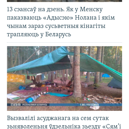
13 сэансаў на дзень. Як у Менску
паказваюць «Адысэю» Нолана і якім
чынам зараз сусьветныя кінагіты
трапляюць у Беларусь
Вызвалілі асуджанага на сем сутак
зьняволеньня ўдзельніка зьезду «Сям’і