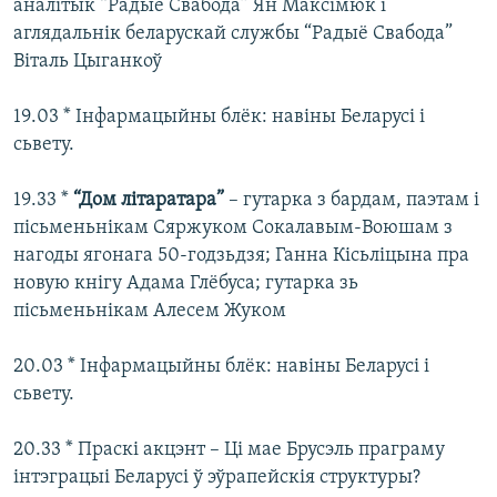
аналітык “Радыё Свабода” Ян Максімюк і
аглядальнік беларускай службы “Радыё Свабода”
Віталь Цыганкоў
19.03 * Інфармацыйны блёк: навіны Беларусі і
сьвету.
19.33 *
“Дом літаратара”
– гутарка з бардам, паэтам і
пісьменьнікам Сяржуком Сокалавым-Воюшам з
нагоды ягонага 50-годзьдзя; Ганна Кісьліцына пра
новую кнігу Адама Глёбуса; гутарка зь
пісьменьнікам Алесем Жуком
20.03 * Інфармацыйны блёк: навіны Беларусі і
сьвету.
20.33 * Праскі акцэнт – Ці мае Брусэль праграму
інтэграцыі Беларусі ў эўрапейскія структуры?