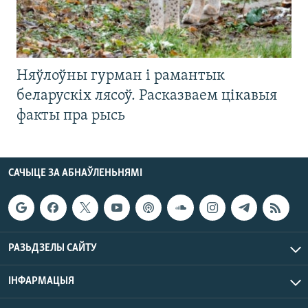
Няўлоўны гурман і рамантык
беларускіх лясоў. Расказваем цікавыя
факты пра рысь
САЧЫЦЕ ЗА АБНАЎЛЕНЬНЯМІ
РАЗЬДЗЕЛЫ САЙТУ
ІНФАРМАЦЫЯ