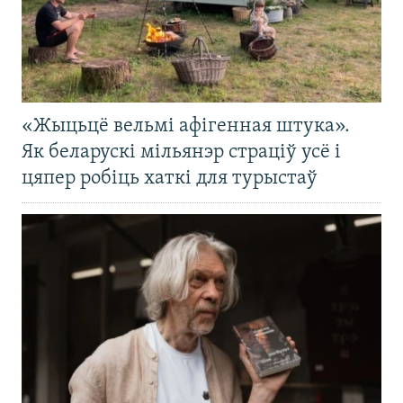
«Жыцьцё вельмі афігенная штука».
Як беларускі мільянэр страціў усё і
цяпер робіць хаткі для турыстаў