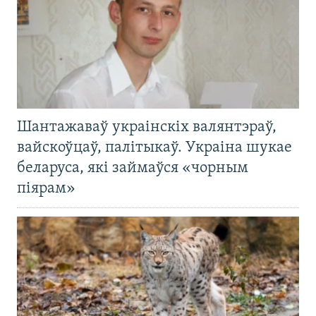
Шантажаваў украінскіх валянтэраў,
вайскоўцаў, палітыкаў. Украіна шукае
беларуса, які займаўся «чорным
піярам»