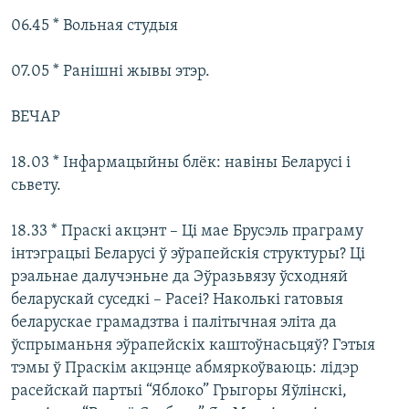
06.45 * Вольная студыя
07.05 * Ранішні жывы этэр.
ВЕЧАР
18.03 * Інфармацыйны блёк: навіны Беларусі і
сьвету.
18.33 * Праскі акцэнт – Ці мае Брусэль праграму
інтэграцыі Беларусі ў эўрапейскія структуры? Ці
рэальнае далучэньне да Эўразьвязу ўсходняй
беларускай суседкі – Расеі? Наколькі гатовыя
беларускае грамадзтва і палітычная эліта да
ўспрыманьня эўрапейскіх каштоўнасьцяў? Гэтыя
тэмы ў Праскім акцэнце абмяркоўваюць: лідэр
расейскай партыі “Яблоко” Грыгоры Яўлінскі,