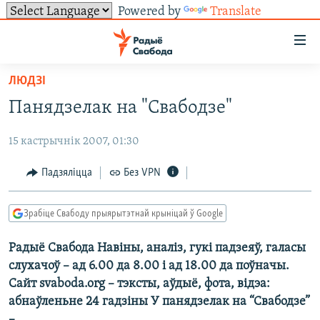
Powered by
Translate
Лінкі
ўнівэрсальнага
доступу
ЛЮДЗІ
НАВІНЫ
Перайсьці
Панядзелак на "Свабодзе"
да
ТОЛЬКІ НА СВАБОДЗЕ
УСЕ НАВІНЫ
галоўнага
15 кастрычнік 2007, 01:30
СУВЯЗЬ
ВІДЭА І ФОТА
ТЭСТЫ
зьместу
Перайсьці
ПАДПІСАЦЦА
ЛЮДЗІ
БЛОГІ
АБЫСЬЦІ БЛЯКАВАНЬНЕ
Падзяліцца
Без VPN
да
ПАЛІТЫКА
ГІСТОРЫЯ НА СВАБОДЗЕ
ПАДЗЯЛІЦЦА ІНФАРМАЦЫЯЙ
RSS
галоўнай
САЧЫЦЕ ЗА АБНАЎЛЕНЬНЯМІ
Зрабіце Свабоду прыярытэтнай крыніцай ў Google
навігацыі
ЭКАНОМІКА
ПАДКАСТЫ
ПАДКАСТЫ
Перайсьці
Радыё Свабода Навіны, аналіз, гукі падзеяў, галасы
ВАЙНА
КНІГІ
FACEBOOK
да
слухачоў – ад 6.00 да 8.00 і ад 18.00 да поўначы.
БЕЛАРУСЫ НА ВАЙНЕ
АЎДЫЁКНІГІ
TWITTER
пошуку
Сайт svaboda.org – тэксты, аўдыё, фота, відэа:
абнаўленьне 24 гадзіны У панядзелак на “Свабодзе”
ПАЛІТВЯЗЬНІ
PREMIUM
Усе сайты РС/РСЭ
– ...