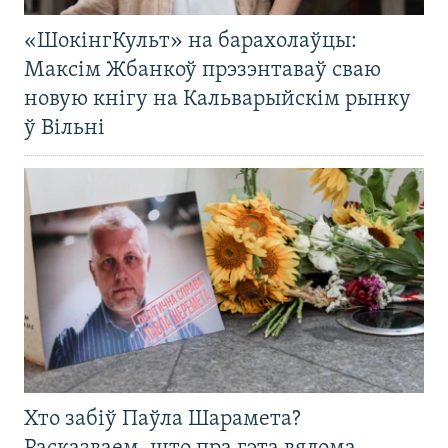
«ШокінгКульт» на барахолаўцы:
Максім Жбанкоў прэзэнтаваў сваю
новую кнігу на Кальварыйскім рынку
ў Вільні
Хто забіў Паўла Шарамета?