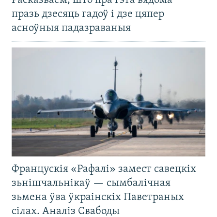
Расказваем, што пра гэта вядома
празь дзесяць гадоў і дзе цяпер
асноўныя падазраваныя
Францускія «Рафалі» замест савецкіх
зьнішчальнікаў — сымбалічная
зьмена ўва ўкраінскіх Паветраных
сілах. Аналіз Свабоды