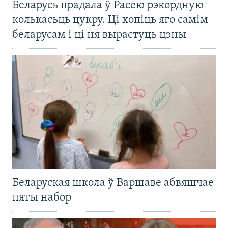
Беларусь прадала ў Расею рэкордную
колькасьць цукру. Ці хопіць яго самім
беларусам і ці ня вырастуць цэны
Беларуская школа ў Варшаве абвяшчае
пяты набор