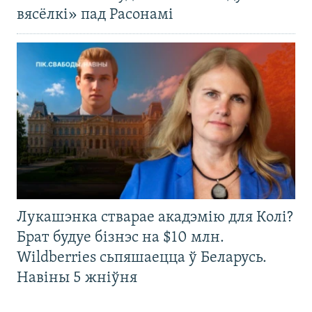
вясёлкі» пад Расонамі
Лукашэнка стварае акадэмію для Колі?
Брат будуе бізнэс на $10 млн.
Wildberries сьпяшаецца ў Беларусь.
Навіны 5 жніўня