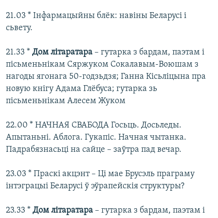
21.03 * Інфармацыйны блёк: навіны Беларусі і
сьвету.
21.33 *
Дом літаратара
– гутарка з бардам, паэтам і
пісьменьнікам Сяржуком Сокалавым-Воюшам з
нагоды ягонага 50-годзьдзя; Ганна Кісьліцына пра
новую кнігу Адама Глёбуса; гутарка зь
пісьменьнікам Алесем Жуком
22.00 * НАЧНАЯ СВАБОДА Госьць. Досьледы.
Апытаньні. Аблога. Гукапіс. Начная чытанка.
Падрабязнасьці на сайце – заўтра пад вечар.
23.03 * Праскі акцэнт – Ці мае Брусэль праграму
інтэграцыі Беларусі ў эўрапейскія структуры?
23.33 *
Дом літаратара
– гутарка з бардам, паэтам і