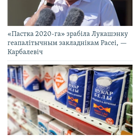
«Пастка 2020-га» зрабіла Лукашэнку
геапалітычным закладнікам Расеі, —
Карбалевіч