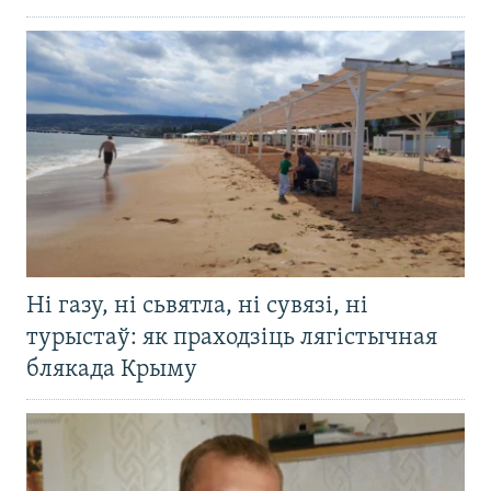
Ні газу, ні сьвятла, ні сувязі, ні
турыстаў: як праходзіць лягістычная
блякада Крыму