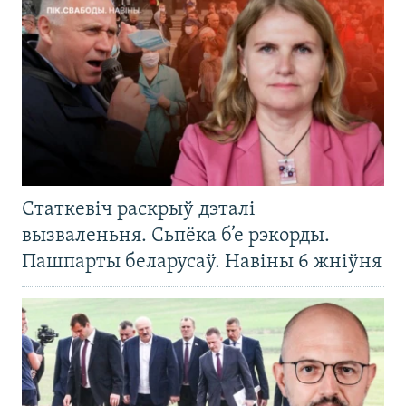
Статкевіч раскрыў дэталі
вызваленьня. Сьпёка б’е рэкорды.
Пашпарты беларусаў. Навіны 6 жніўня