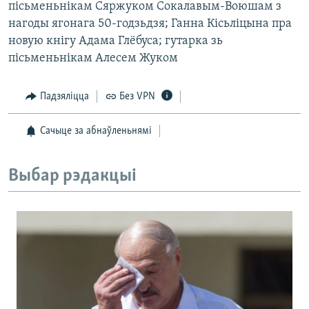
пісьменьнікам Сяржуком Сокалавым-Воюшам з
нагоды ягонага 50-годзьдзя; Ганна Кісьліцына пра
новую кнігу Адама Глёбуса; гутарка зь
пісьменьнікам Алесем Жуком
Падзяліцца
Без VPN
Сачыце за абнаўленьнямі
Выбар рэдакцыі