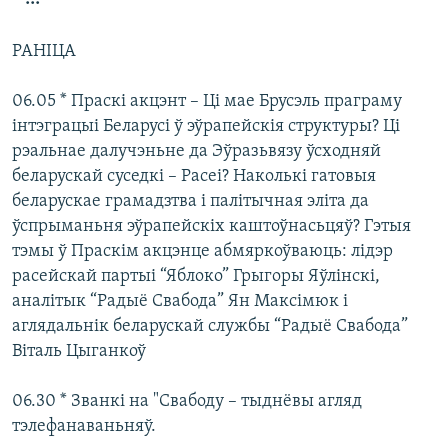
КУЛЬТУРА
МОВА
КАЛЯНДАР
НА ХВАЛЯХ СВАБОДЫ
РАНІЦА
06.05 * Праскі акцэнт – Ці мае Брусэль праграму
інтэграцыі Беларусі ў эўрапейскія структуры? Ці
рэальнае далучэньне да Эўразьвязу ўсходняй
беларускай суседкі – Расеі? Наколькі гатовыя
беларускае грамадзтва і палітычная эліта да
ўспрыманьня эўрапейскіх каштоўнасьцяў? Гэтыя
тэмы ў Праскім акцэнце абмяркоўваюць: лідэр
расейскай партыі “Яблоко” Грыгоры Яўлінскі,
аналітык “Радыё Свабода” Ян Максімюк і
аглядальнік беларускай службы “Радыё Свабода”
Віталь Цыганкоў
06.30 * Званкі на "Свабоду – тыднёвы агляд
тэлефанаваньняў.