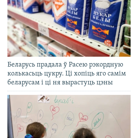
Беларусь прадала ў Расею рэкордную
колькасьць цукру. Ці хопіць яго самім
беларусам і ці ня вырастуць цэны