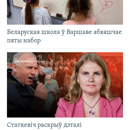
Беларуская школа ў Варшаве абвяшчае
пяты набор
Статкевіч раскрыў дэталі