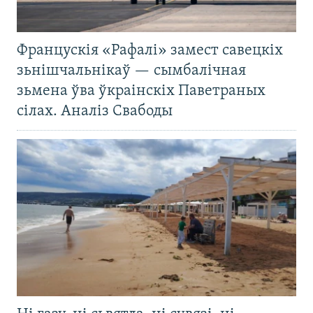
Францускія «Рафалі» замест савецкіх
зьнішчальнікаў — сымбалічная
зьмена ўва ўкраінскіх Паветраных
сілах. Аналіз Свабоды