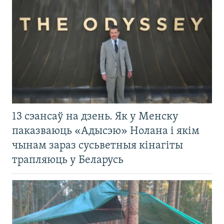
13 сэансаў на дзень. Як у Менску
паказваюць «Адысэю» Нолана і якім
чынам зараз сусьветныя кінагіты
трапляюць у Беларусь