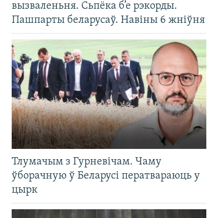
вызваленьня. Сьпёка б’е рэкорды.
Пашпарты беларусаў. Навіны 6 жніўня
Тлумачым з Гурневічам. Чаму
ўборачную ў Беларусі ператвараюць у
цырк