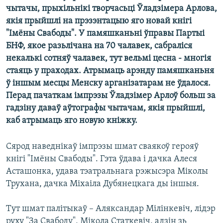
КУЛЬТУРА
МОВА
чытачы, прыхільнікі творчасьці Ўладзімера Арлова,
якія прыйшлі на прэзэнтацыю яго новай кнігі
КАЛЯНДАР
НА ХВАЛЯХ СВАБОДЫ
"Імёны Свабоды". У памяшканьні ўправы Партыі
БНФ, якое разьлічана на 70 чалавек, сабраліся
некалькі сотняў чалавек, тут вельмі цесна - многія
стаяць у праходах. Атрымаць арэнду памяшканьня
ў іншым месцы Менску арганізатарам не ўдалося.
Перад пачаткам імпрэзы Ўладзімер Арлоў больш за
гадзіну даваў аўтографы чытачам, якія прыйшлі,
каб атрымаць яго новую кніжку.
Сярод наведнікаў імпрэзы шмат сваякоў герояў
кнігі "Імёны Свабоды". Гэта ўдава і дачка Алеся
Асташонка, удава тэатральнага рэжысэра Міколы
Трухана, дачка Міхаіла Дубянецкага ды іншыя.
Тут шмат палітыкаў – Аляксандар Мілінкевіч, лідэр
руху "За Свабоду", Мікола Статкевіч, адзін зь