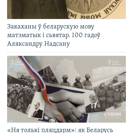
Закаханы ў беларускую мову
матэматык і сьвятар. 100 гадоў
Аляксандру Надсану
«Ня толькі пляцдарм»: як Беларусь