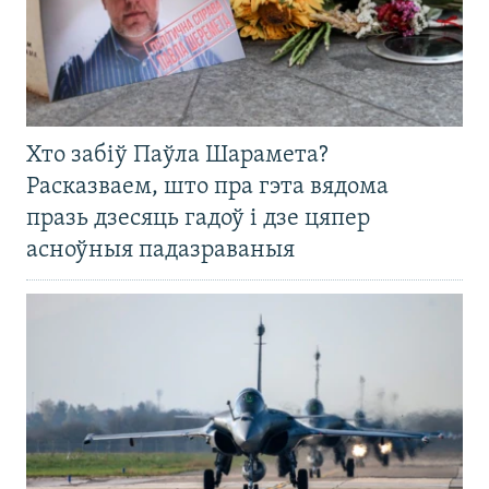
Хто забіў Паўла Шарамета?
Расказваем, што пра гэта вядома
празь дзесяць гадоў і дзе цяпер
асноўныя падазраваныя