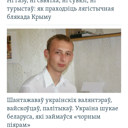
Ні газу, ні сьвятла, ні сувязі, ні
турыстаў: як праходзіць лягістычная
блякада Крыму
Шантажаваў украінскіх валянтэраў,
вайскоўцаў, палітыкаў. Украіна шукае
беларуса, які займаўся «чорным
піярам»