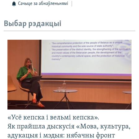
Сачыце за абнаўленьнямі
Выбар рэдакцыі
«Усё кепска і вельмі кепска».
Як прайшла дыскусія «Мова, культура,
адукацыя і мэдыя: нябачны фронт