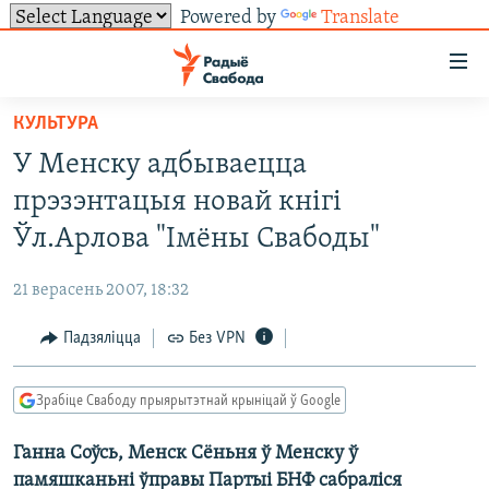
Powered by
Translate
Лінкі
ўнівэрсальнага
доступу
КУЛЬТУРА
НАВІНЫ
Перайсьці
У Менску адбываецца
да
ТОЛЬКІ НА СВАБОДЗЕ
УСЕ НАВІНЫ
прэзэнтацыя новай кнігі
галоўнага
СУВЯЗЬ
ВІДЭА І ФОТА
ТЭСТЫ
зьместу
Ўл.Арлова "Імёны Свабоды"
Перайсьці
ПАДПІСАЦЦА
ЛЮДЗІ
БЛОГІ
АБЫСЬЦІ БЛЯКАВАНЬНЕ
да
21 верасень 2007, 18:32
ПАЛІТЫКА
ГІСТОРЫЯ НА СВАБОДЗЕ
ПАДЗЯЛІЦЦА ІНФАРМАЦЫЯЙ
RSS
галоўнай
САЧЫЦЕ ЗА АБНАЎЛЕНЬНЯМІ
Падзяліцца
Без VPN
навігацыі
ЭКАНОМІКА
ПАДКАСТЫ
ПАДКАСТЫ
Перайсьці
ВАЙНА
КНІГІ
FACEBOOK
да
Зрабіце Свабоду прыярытэтнай крыніцай ў Google
БЕЛАРУСЫ НА ВАЙНЕ
АЎДЫЁКНІГІ
TWITTER
пошуку
Ганна Соўсь, Менск Сёньня ў Менску ў
ПАЛІТВЯЗЬНІ
PREMIUM
Усе сайты РС/РСЭ
памяшканьні ўправы Партыі БНФ сабраліся