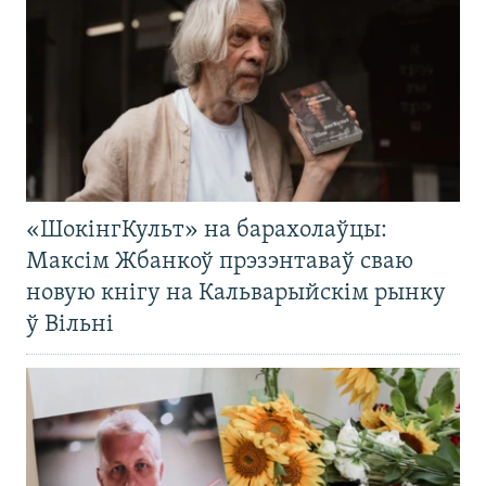
«ШокінгКульт» на барахолаўцы:
Максім Жбанкоў прэзэнтаваў сваю
новую кнігу на Кальварыйскім рынку
ў Вільні