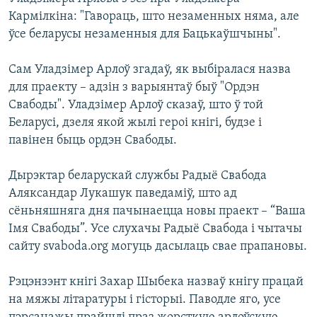
Кармілкіна: "Гавораць, што незаменных няма, але
ўсе беларусы незаменныя для Бацькаўшчыны".
Сам Уладзімер Арлоў згадаў, як выбіралася назва
для праекту – адзін з варыянтаў быў "Ордэн
Свабоды". Уладзімер Арлоў сказаў, што ў той
Беларусі, дзеля якой жылі героі кнігі, будзе і
павінен быць ордэн Свабоды.
Дырэктар беларускай службы Радыё Свабода
Аляксандар Лукашук паведаміў, што ад
сёньняшняга дня пачынаецца новы праект – “Ваша
Імя Свабоды”. Усе слухачы Радыё Свабода і чытачы
сайту svaboda.org могуць дасылаць свае прапановы.
Рэцэнзэнт кнігі Захар Шыбека назваў кнігу працай
на мяжы літаратуры і гісторыі. Паводле яго, усе