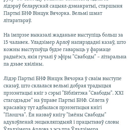
лідэраў беларускай сацыял-дэмакратыі, старшыня
Партыі БНФ Вінцук Вячорка. Вельмі шмат
літаратараў.
На імпрэзе выказалі жаданьне выступіць больш за
15 чалавек. Уладзімер Арлоў напярэдадні казаў, што
кожны выступоўца будзе гаварыць у фармаце
радыёэсэ, якія гучалі ў эфіры "Свабоды" – літаральна
па дзьве хвіліны.
Лідэр Партыі БНФ Вінцук Вячорка ў сваім выступе
сказаў, што склалася вельмі добрая традыцыя
прэзэнтацыі кніг з сэрыі "Бібліятэка "Свабоды". ХХІ
стагодзьдзе" на ўправе Партыі БНФ. Сёлета ў
красавіку тут адбылася прэзэнтацыя кнігі
"Плошча". Ён назваў кнігу "Імёны Свабоды"
адухоўленай энцыкляпэдыяй і працытаваў словы
Ўладзімера Арлова з эсэ пра Ўладзімера