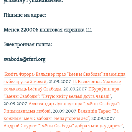
ўспаміну і ўшанаваньня.
Пішыце на адрас:
Менск 220005 паштовая скрынка 111
Электронная пошта:
svaboda@rferl.org

Бэніта Фэрэра-Вальднэр праз “Імёны Свабоды” знаёміцца
зь беларускай мовай
, 21.09.2007 
П. Васючэнка: Уражвае
колькасьць Імёнаў Свабоды
, 20.09.2007 
Г.Бураўкін пра
“Імёны Свабоды”: “Гэтую кнігу вельмі доўга чакалі”
,
20.09.2007 
Аляксандар Лукашук пра “Імёны Свабоды”:
Энцыкляпэдыя любові
, 20.09.2007 
Валянцін Тарас: “За
кожным імем Свабоды- непаўторны лёс”
, 20.09.2007 
Андрэй Скурко: “Імёны Свабоды” добра чытаць у дарозе”
,