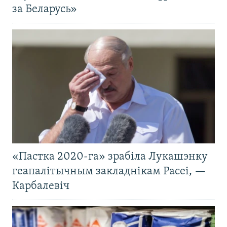
за Беларусь»
«Пастка 2020-га» зрабіла Лукашэнку
геапалітычным закладнікам Расеі, —
Карбалевіч