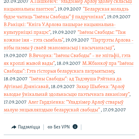
20.09.2007 
А.Пашкевіч: “Уладзімер Арлоў здолеў скласьці
нацыянальны пантэон”
, 19.09.2007 
”Беларуская моладзь
будзе чытаць “Імёны Свабоды” ў падручніках”
, 19.09.2007 
В.Ракіцкі: “Кніга У.Арлова пашырае нацыянальна-
культурніцкі працэс”
, 19.09.2007 
“Імёны Свабоды: “Там
кожнае імя – гэта сымбаль”
, 19.09.2007 
“Партрэты Арлова -
нібы паэмы ў сваёй эканомнасьці і насычанасьці”
,
19.09.2007 
В.Вячорка: “Імёны Свабоды” – не эпітафіі, гэта
як кроплі жывой вады”
, 18.09.2007 
М.Жбанкоў пра “Імёны
Свабоды”: Гэта гісторыя беларускага патрыятызму
,
18.09.2007 
“Імёны Свабоды”: ад Тадэвуша Рэйтана да
Аўгіньні Дзянісавай
, 18.09.2007 
Захар Шыбека: “Арлоў
валодае ўнікальнай здольнасьцю паэтычнага ляканізму”
,
17.09.2007 
Алег Гардзіенка: “Уладзімер Арлоў стварыў
малую энцыкляпэдыю беларускай свабоды”
, 17.09.2007
Падзяліцца
Без VPN