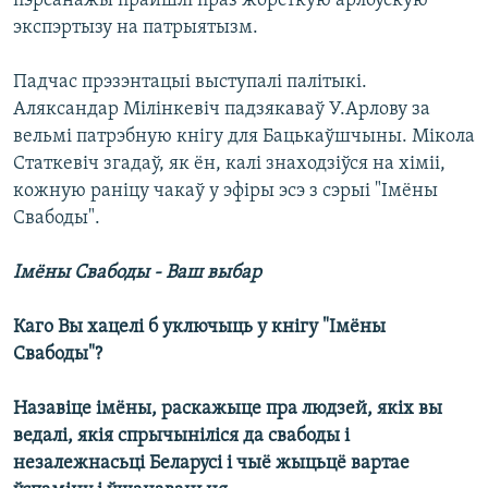
пэрсанажы прайшлі праз жорсткую арлоўскую
экспэртызу на патрыятызм.
Падчас прэзэнтацыі выступалі палітыкі.
Аляксандар Мілінкевіч падзякаваў У.Арлову за
вельмі патрэбную кнігу для Бацькаўшчыны. Мікола
Статкевіч згадаў, як ён, калі знаходзіўся на хіміі,
кожную раніцу чакаў у эфіры эсэ з сэрыі "Імёны
Свабоды".
Імёны Свабоды - Ваш выбар
Каго Вы хацелі б уключыць у кнігу "Імёны
Свабоды"?
Назавіце імёны, раскажыце пра людзей, якіх вы
ведалі, якія спрычыніліся да свабоды і
незалежнасьці Беларусі і чыё жыцьцё вартае