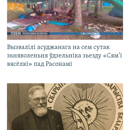
Вызвалілі асуджанага на сем сутак
зьняволеньня ўдзельніка зьезду «Сям’і
вясёлкі» пад Расонамі