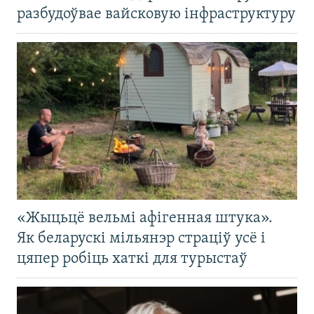
разбудоўвае вайсковую інфраструктуру
«Жыцьцё вельмі афігенная штука».
Як беларускі мільянэр страціў усё і
цяпер робіць хаткі для турыстаў