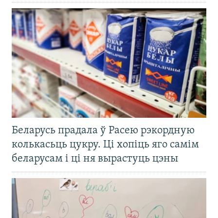
Беларусь прадала ў Расею рэкордную
колькасьць цукру. Ці хопіць яго самім
беларусам і ці ня вырастуць цэны