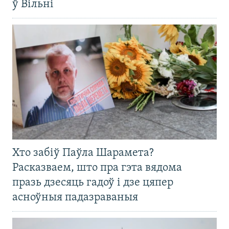
ў Вільні
Хто забіў Паўла Шарамета?
Расказваем, што пра гэта вядома
празь дзесяць гадоў і дзе цяпер
асноўныя падазраваныя