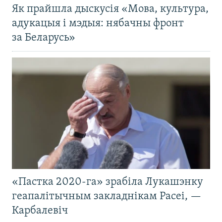
Як прайшла дыскусія «Мова, культура,
адукацыя і мэдыя: нябачны фронт
за Беларусь»
«Пастка 2020-га» зрабіла Лукашэнку
геапалітычным закладнікам Расеі, —
Карбалевіч