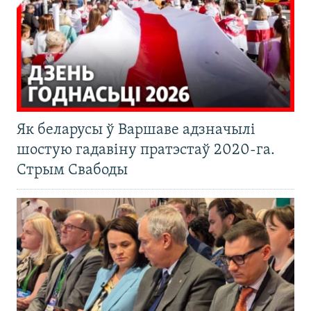
Як беларусы ў Варшаве адзначылі
шостую гадавіну пратэстаў 2020-га.
Стрым Свабоды