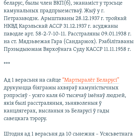
беларус, былы член ВКП(б), эканаміст у трэсьце
КУЛЬТУРА
МОВА
камунальных прадпрыемстваў. Жыў у г.
КАЛЯНДАР
НА ХВАЛЯХ СВАБОДЫ
Петразаводзк. Арыштаваны 28.12.1937 г. тройкай
НКВД Карэльскай АССР 31.12.1937 г. асуджаны
паводле арт. 58-2-7-10-11. Расстраляны 09.01.1938 г.
на ст. Мядзьвежая Гара (Сандармох). Рэабілітаваны
Прэзыдыюмам Вярхоўнага Суду КАССР 11.11.1958 г.
***
Ад 1 верасьня на сайце
“Мартыралёг Беларусі”
друкуюцца біяграмы ахвяраў камуністычных
рэпрэсіяў - усяго каля 60 тысячаў імёнаў людзей,
якія былі расстраляныя, зьняволеныя ў
канцлягерах, высланыя зь Беларусі ў гады
савецкага тэрору.
Штодня ад 1 верасьня да 10 сьнежня – Усясьветнага