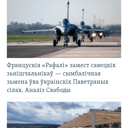
Францускія «Рафалі» замест савецкіх
зьнішчальнікаў — сымбалічная
зьмена ўва ўкраінскіх Паветраных
сілах. Аналіз Свабоды