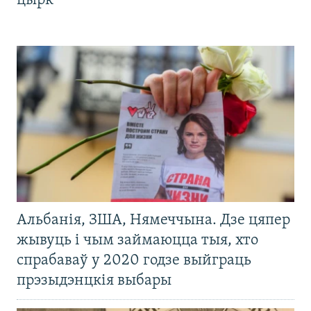
цырк
Альбанія, ЗША, Нямеччына. Дзе цяпер
жывуць і чым займаюцца тыя, хто
спрабаваў у 2020 годзе выйграць
прэзыдэнцкія выбары