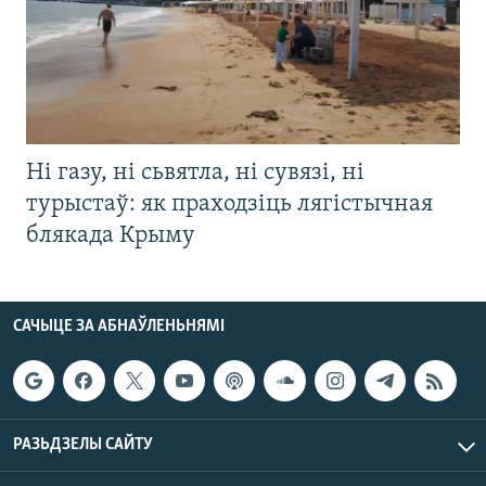
Ні газу, ні сьвятла, ні сувязі, ні
турыстаў: як праходзіць лягістычная
блякада Крыму
САЧЫЦЕ ЗА АБНАЎЛЕНЬНЯМІ
РАЗЬДЗЕЛЫ САЙТУ