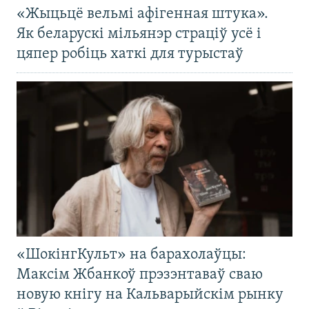
«Жыцьцё вельмі афігенная штука».
Як беларускі мільянэр страціў усё і
цяпер робіць хаткі для турыстаў
«ШокінгКульт» на барахолаўцы:
Максім Жбанкоў прэзэнтаваў сваю
новую кнігу на Кальварыйскім рынку