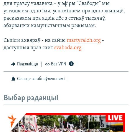
дня правоў чалавека – у эфіры “Свабоды” мы
узгадваем адно імя, успамінаем пра адно жыцьцё,
расказваем пра адзін лёс з сотняў тысячаў,
абарваных камуністычным рэжымам.
Сьпісы ахвяраў - на сайце
martyraloh.org
-
даступныя праз сайт
svaboda.org
.
Падзяліцца
Без VPN
Сачыце за абнаўленьнямі
Выбар рэдакцыі