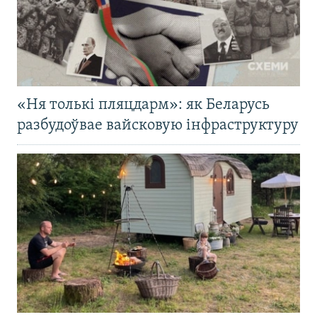
«Ня толькі пляцдарм»: як Беларусь
разбудоўвае вайсковую інфраструктуру