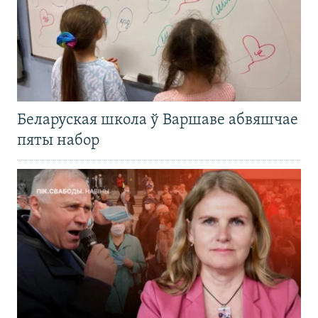
Беларуская школа ў Варшаве абвяшчае
пяты набор