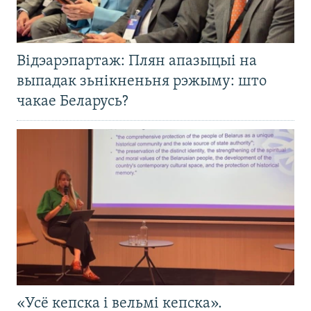
Відэарэпартаж: Плян апазыцыі на
выпадак зьнікненьня рэжыму: што
чакае Беларусь?
«Усё кепска і вельмі кепска».