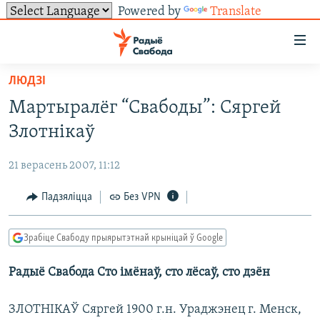
Powered by
Translate
Лінкі
ўнівэрсальнага
доступу
ЛЮДЗІ
НАВІНЫ
Перайсьці
Мартыралёг “Свабоды”: Сяргей
да
ТОЛЬКІ НА СВАБОДЗЕ
УСЕ НАВІНЫ
Злотнікаў
галоўнага
СУВЯЗЬ
ВІДЭА І ФОТА
ТЭСТЫ
зьместу
21 верасень 2007, 11:12
Перайсьці
ПАДПІСАЦЦА
ЛЮДЗІ
БЛОГІ
АБЫСЬЦІ БЛЯКАВАНЬНЕ
да
Падзяліцца
Без VPN
ПАЛІТЫКА
ГІСТОРЫЯ НА СВАБОДЗЕ
ПАДЗЯЛІЦЦА ІНФАРМАЦЫЯЙ
RSS
галоўнай
САЧЫЦЕ ЗА АБНАЎЛЕНЬНЯМІ
навігацыі
ЭКАНОМІКА
ПАДКАСТЫ
ПАДКАСТЫ
Зрабіце Свабоду прыярытэтнай крыніцай ў Google
Перайсьці
ВАЙНА
КНІГІ
FACEBOOK
да
Радыё Свабода Сто імёнаў, сто лёсаў, сто дзён
БЕЛАРУСЫ НА ВАЙНЕ
АЎДЫЁКНІГІ
TWITTER
пошуку
ПАЛІТВЯЗЬНІ
PREMIUM
Усе сайты РС/РСЭ
ЗЛОТНІКАЎ Сяргей 1900 г.н. Ураджэнец г. Менск,