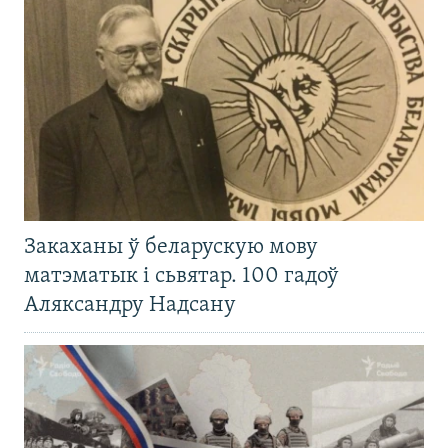
Закаханы ў беларускую мову
матэматык і сьвятар. 100 гадоў
Аляксандру Надсану