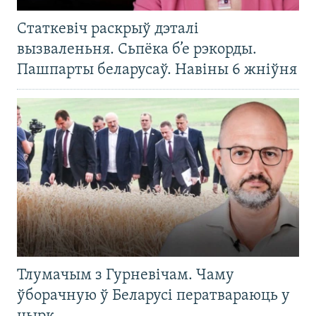
Статкевіч раскрыў дэталі
вызваленьня. Сьпёка б’е рэкорды.
Пашпарты беларусаў. Навіны 6 жніўня
Тлумачым з Гурневічам. Чаму
ўборачную ў Беларусі ператвараюць у