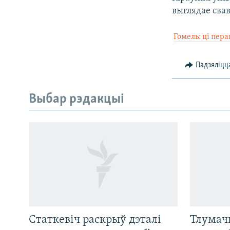
выглядае свав

Гомель: ці пер
Падзяліцц
Выбар рэдакцыі
Статкевіч раскрыў дэталі
Тлумач
САЧЫЦЕ ЗА АБНАЎЛЕНЬНЯМІ