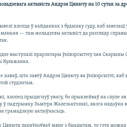
оладзевага актывіста Андрэя Цянюту на 10 сутак за д
велі хлопца ў кайданках з будынку суду, каб завезьці 
ыманьня — там моладзевы актывіст да разгляду справы
так.
судзе выступалі прарэктары ўнівэрсытэту імя Скарыны 
ы Кулажанка.
е хаваў, што завёў Андрэя Цянюту ва ўнівэрсытэт, каб 
 той студэнтам.
і, хлопец прыцягнуў увагу, бо прыклейваў на слупе ля
ку ў падтрымку Зьмітра Жалезьнічэнкі, якога нядаўна 
 за грамадзкую актыўнасьць.
ку Цянюта параўноўваў мяне з бандытам, то гэта можна