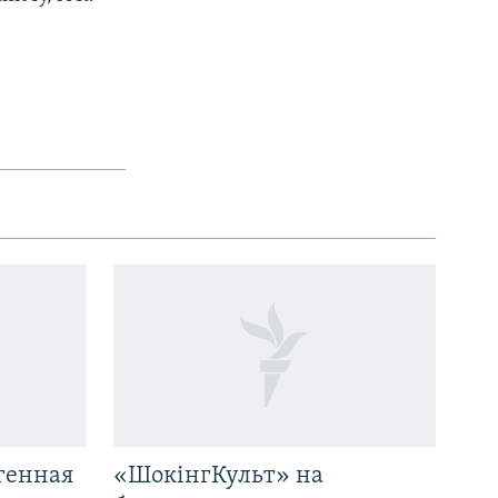
генная
«ШокінгКульт» на