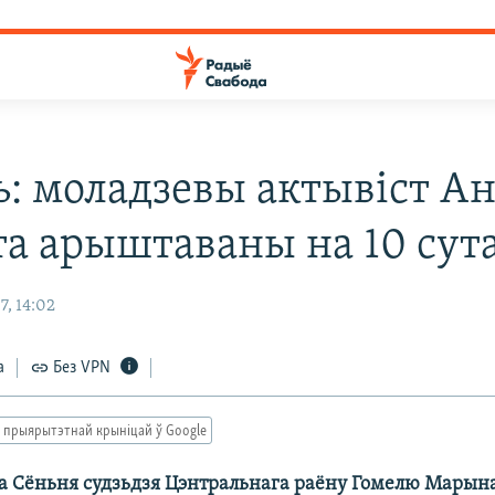
ь: моладзевы актывіст А
а арыштаваны на 10 сут
7, 14:02
а
Без VPN
 прыярытэтнай крыніцай ў Google
а Сёньня судзьдзя Цэнтральнага раёну Гомелю Мары