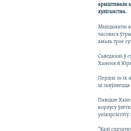
арыштавала м
КАЛЯНДАР
НА ХВАЛЯХ СВАБОДЫ
хуліганства.
Міліцыянты вы
часовага ўтр
амаль трое су
Сьведкамі ў 
Ханеня й Юр
Першы зь іх н
ці зьяўляецца
Паводле Ханен
корпусу ўлёт
унівэрсытэту
“Калі спачат