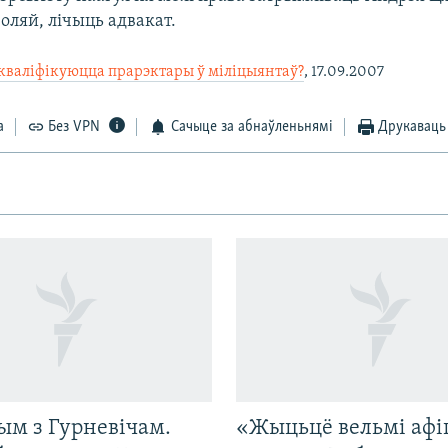
оляй, лічыць адвакат.
акваліфікуюцца прарэктары ў міліцыянтаў?
, 17.09.2007
а
Без VPN
Сачыце за абнаўленьнямі
Друкаваць
ым з Гурневічам.
«Жыцьцё вельмі афі