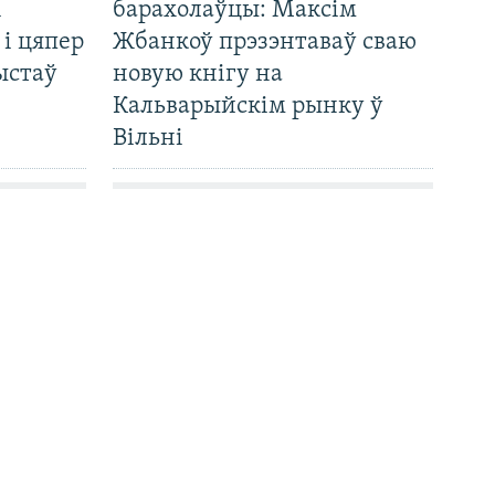
і
барахолаўцы: Максім
 і цяпер
Жбанкоў прэзэнтаваў сваю
ыстаў
новую кнігу на
Кальварыйскім рынку ў
Вільні
амета?
Францускія «Рафалі» замест
 гэта
савецкіх зьнішчальнікаў —
 гадоў і
сымбалічная зьмена ўва
ўкраінскіх Паветраных