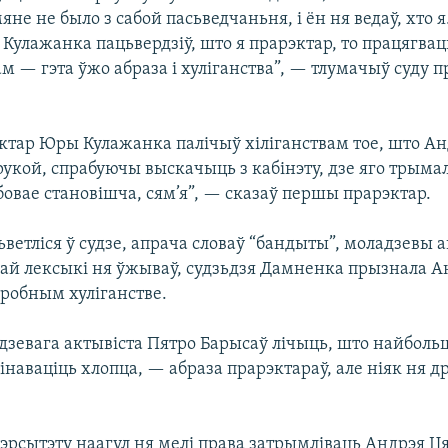
яне не было з сабой пасьведчаньня, і ён ня ведаў, хто я
Кулажанка пацьвердзіў, што я прарэктар, то працягва
 — гэта ўжо абраза і хуліганства”, — тлумачыў суду 
тар Юры Кулажанка палічыў хіліганствам тое, што А
рукой, спрабуючы выскачыць з кабінэту, дзе яго трымал
бовае становішча, сям’я”, — сказаў першы прарэктар.
сьветліся ў судзе, апрача словаў “бандыты”, моладзевы 
й лексыкі ня ўжываў, судзьдзя Дамненка прызнала А
дробным хуліганстве.
дзевага актывіста Пятро Барысаў лічыць, што найболь
наваціць хлопца, — абраза прарэктараў, але ніяк ня д
вэрсытэту наагул ня мелі права затрымліваць Андрэя Ця