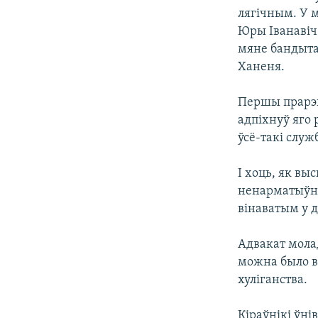
лягічным. У м
Юры Іванавіч 
мяне бандытам
Ханеня.
Першы прарэк
адпіхнуў яго 
ўсё-такі служ
І хоць, як вы
ненарматыўна
вінаватым у 
Адвакат мола
можна было ві
хуліганства.
Кіраўнікі ўні