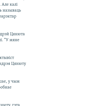
. Але калі
ць называць
прарэктар
ндрэй Цянюта
і. “У мяне
актывіст
ндрэя Цянюту
шае, у чым
робнае
нюту, гэта