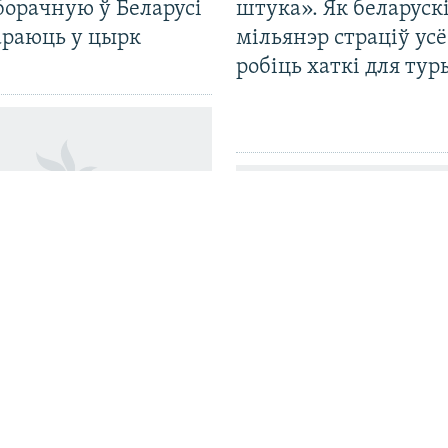
борачную ў Беларусі
штука». Як беларуск
араюць у цырк
мільянэр страціў усё
робіць хаткі для тур
лі асуджанага на
ак зьняволеньня
іка зьезду «Сям’і
Хто забіў Паўла Шар
» пад Расонамі
Расказваем, што пра
вядома празь дзесяць
дзе цяпер асноўныя