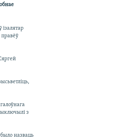
робнае
ў ізалятар
 правёў
Сяргей
высьветліць,
 галоўнага
выключылі з
 было назваць