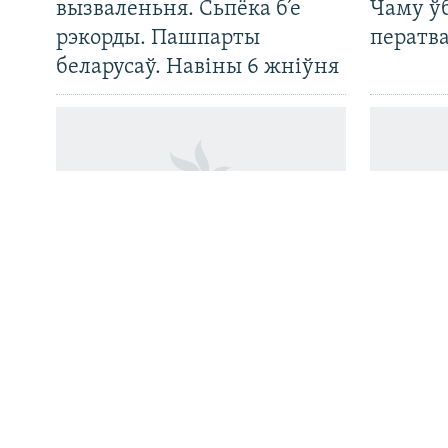
вызваленьня. Сьпёка б’е
Чаму ў
рэкорды. Пашпарты
ператв
беларусаў. Навіны 6 жніўня
Усе сайты РС/РСЭ
13 сэансаў на дзень.
Вызвалі
Як у Менску паказваюць
сем сут
«Адысэю» Нолана і якім
ўдзельн
чынам зараз сусьветныя
вясёлкі
кінагіты трапляюць
у Беларусь