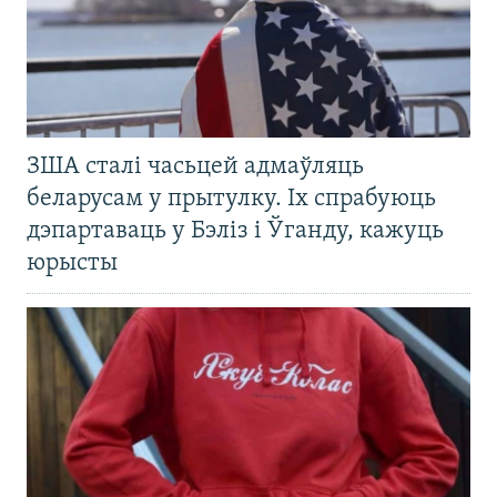
ЗША сталі часьцей адмаўляць
беларусам у прытулку. Іх спрабуюць
дэпартаваць у Бэліз і Ўганду, кажуць
юрысты