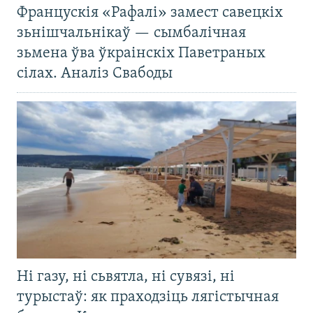
Францускія «Рафалі» замест савецкіх
зьнішчальнікаў — сымбалічная
зьмена ўва ўкраінскіх Паветраных
сілах. Аналіз Свабоды
Ні газу, ні сьвятла, ні сувязі, ні
турыстаў: як праходзіць лягістычная