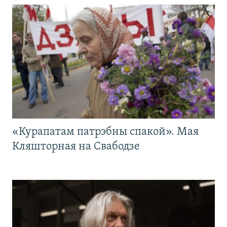
«Курапатам патрэбны спакой». Мая
Кляшторная на Свабодзе