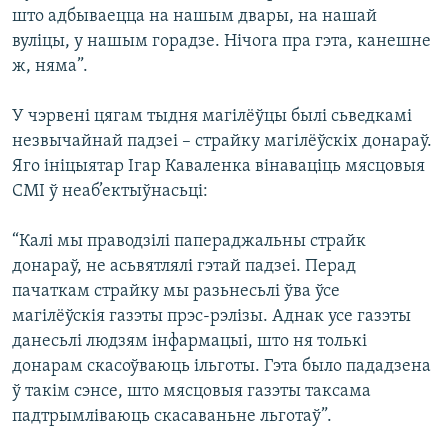
што адбываецца на нашым двары, на нашай
вуліцы, у нашым горадзе. Нічога пра гэта, канешне
ж, няма”.
У чэрвені цягам тыдня магілёўцы былі сьведкамі
незвычайнай падзеі – страйку магілёўскіх донараў.
Яго ініцыятар Ігар Каваленка вінаваціць мясцовыя
СМІ ў неаб’ектыўнасьці:
“Калі мы праводзілі папераджальны страйк
донараў, не асьвятлялі гэтай падзеі. Перад
пачаткам страйку мы разьнесьлі ўва ўсе
магілёўскія газэты прэс-рэлізы. Аднак усе газэты
данесьлі людзям інфармацыі, што ня толькі
донарам скасоўваюць ільготы. Гэта было пададзена
ў такім сэнсе, што мясцовыя газэты таксама
падтрымліваюць скасаваньне льготаў”.