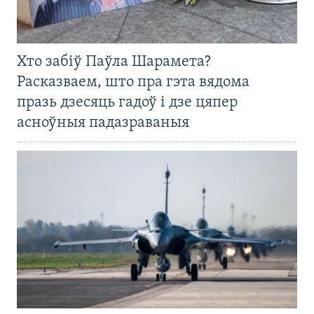
Хто забіў Паўла Шарамета?
Расказваем, што пра гэта вядома
празь дзесяць гадоў і дзе цяпер
асноўныя падазраваныя