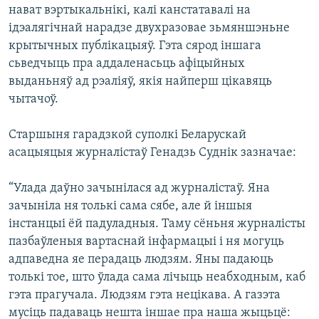
нават вэртыкальнікі, калі канстатавалі на
ідэалягічнай нарадзе двухразовае зьмяншэньне
крытычных публікацыяў. Гэта сярод іншага
сьведчыць пра аддаленасьць афіцыйных
выданьняў ад рэаліяў, якія найперш цікавяць
чытачоў.
Старшыня гарадзкой суполкі Беларускай
асацыяцыя журналістаў Генадзь Суднік зазначае:
“Улада даўно зачынілася ад журналістаў. Яна
зачыніла ня толькі сама сябе, але й іншыя
інстанцыі ёй падуладныя. Таму сёньня журналісты
пазбаўленыя вартаснай інфармацыі і ня могуць
адпаведна яе перадаць людзям. Яны падаюць
толькі тое, што ўлада сама лічыць неабходным, каб
гэта прагучала. Людзям гэта нецікава. А газэта
мусіць падаваць нешта іншае пра наша жыцьцё: