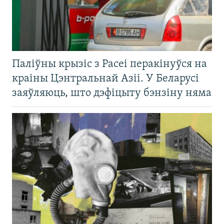
Паліўны крызіс з Расеі перакінуўся на
краіны Цэнтральнай Азіі. У Беларусі
заяўляюць, што дэфіцыту бэнзіну няма