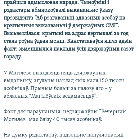
прайшла адмысловая нарада. Чыноўнікі і
КУЛЬТУРА
МОВА
рэдактары абмяркоўвалі выкананьне ўказу
КАЛЯНДАР
НА ХВАЛЯХ СВАБОДЫ
прэзыдэнта “Аб рэагаваньні адказных асобаў на
крытычныя выказваньні ў дзяржаўных СМІ”.
Высьветлілася: крытыкі на адрас вэртыкалі за год
стала роўна ўдвая менш. Канстатаваўся яшчэ адзін
факт: зьменшыліся наклады ўсіх дзяржаўных газэт
гораду.
У Магілёве выходзяць пяць дзяржаўных
выданьняў, агульны наклад якіх каля 150 тысяч
асобнікаў. Прычым больш за палову яго – у
абласных “Магілёўскіх ведамасьцяў”.
Факт для параўнаньня: недзяржаўны “Вечерний
Могилёв” мае блізу 40 тысяч асобнікаў.
На думку рэдактараў, падзеньне папулярнасьці