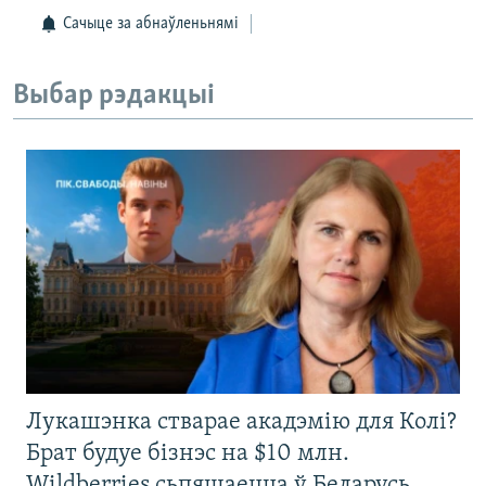
Сачыце за абнаўленьнямі
Выбар рэдакцыі
Лукашэнка стварае акадэмію для Колі?
Брат будуе бізнэс на $10 млн.
Wildberries сьпяшаецца ў Беларусь.