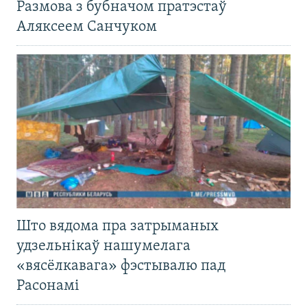
Размова з бубначом пратэстаў
Аляксеем Санчуком
Што вядома пра затрыманых
удзельнікаў нашумелага
«вясёлкавага» фэстывалю пад
Расонамі