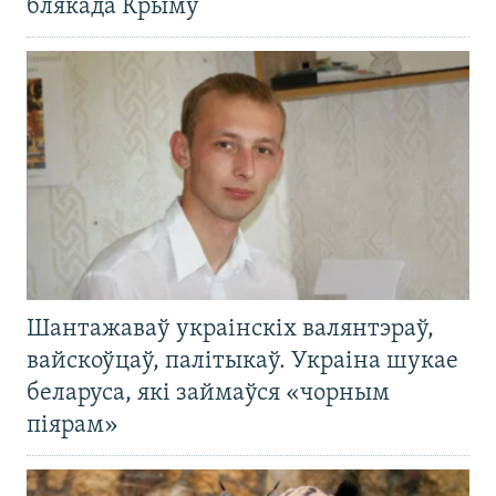
блякада Крыму
Шантажаваў украінскіх валянтэраў,
вайскоўцаў, палітыкаў. Украіна шукае
беларуса, які займаўся «чорным
піярам»