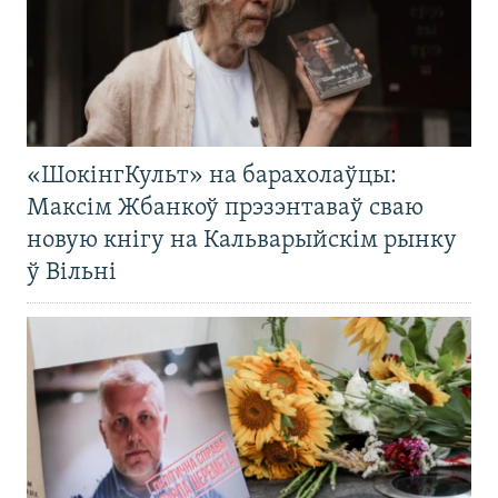
«ШокінгКульт» на барахолаўцы:
Максім Жбанкоў прэзэнтаваў сваю
новую кнігу на Кальварыйскім рынку
ў Вільні