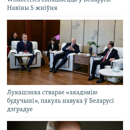
Навіны 5 жніўня
Лукашэнка стварае «акадэмію
будучыні», пакуль навука ў Беларусі
дэградуе