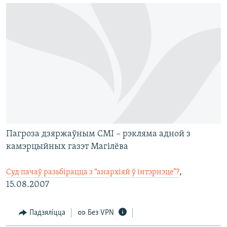
Пагроза дзяржаўным СМІ – рэкляма адной з
камэрцыйных газэт Магілёва
,
Суд пачаў разьбірацца з “анархіяй ў інтэрнэце”?
15.08.2007
Падзяліцца
Без VPN