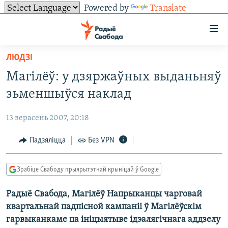
Powered by
Translate
Лінкі
ўнівэрсальнага
доступу
ЛЮДЗІ
НАВІНЫ
Перайсьці
Магілёў: у дзяржаўных выданьняў
да
ТОЛЬКІ НА СВАБОДЗЕ
УСЕ НАВІНЫ
зьменшыўся наклад
галоўнага
СУВЯЗЬ
ВІДЭА І ФОТА
ТЭСТЫ
зьместу
13 верасень 2007, 20:18
Перайсьці
ПАДПІСАЦЦА
ЛЮДЗІ
БЛОГІ
АБЫСЬЦІ БЛЯКАВАНЬНЕ
да
Падзяліцца
Без VPN
ПАЛІТЫКА
ГІСТОРЫЯ НА СВАБОДЗЕ
ПАДЗЯЛІЦЦА ІНФАРМАЦЫЯЙ
RSS
галоўнай
САЧЫЦЕ ЗА АБНАЎЛЕНЬНЯМІ
навігацыі
ЭКАНОМІКА
ПАДКАСТЫ
ПАДКАСТЫ
Зрабіце Свабоду прыярытэтнай крыніцай ў Google
Перайсьці
ВАЙНА
КНІГІ
FACEBOOK
да
Радыё Свабода, Магілёў Напрыканцы чарговай
БЕЛАРУСЫ НА ВАЙНЕ
АЎДЫЁКНІГІ
TWITTER
пошуку
квартальнай падпісной кампаніі ў Магілёўскім
ПАЛІТВЯЗЬНІ
PREMIUM
Усе сайты РС/РСЭ
гарвыканкаме па ініцыятыве ідэалягічнага аддзелу