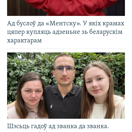
Ад буслоў да «Ментску». У якіх крамах
цяпер купляць адзеньне зь беларускім
характарам
Шэсьць гадоў ад званка да званка.