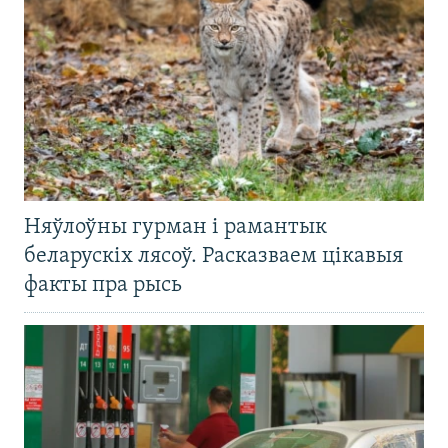
Няўлоўны гурман і рамантык
беларускіх лясоў. Расказваем цікавыя
факты пра рысь