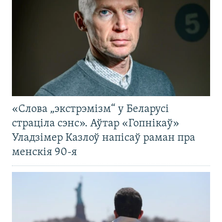
«Слова „экстрэмізм“ у Беларусі
страціла сэнс». Аўтар «Гопнікаў»
Уладзімер Казлоў напісаў раман пра
менскія 90-я