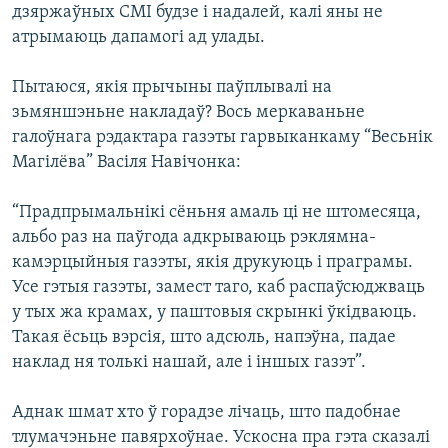
дзяржаўных СМІ будзе і надалей, калі яны не
атрымаюць дапамогі ад улады.
Пытаюся, якія прычыны паўплывалі на
зьмяншэньне накладаў? Вось меркаваньне
галоўнага рэдактара газэты гарвыканкаму “Весьнік
Магілёва” Васіля Навічонка:
“Прадпрымальнікі сёньня амаль ці не штомесяца,
альбо раз на паўгода адкрываюць рэклямна-
камэрцыйныя газэты, якія друкуюць і праграмы.
Усе гэтыя газэты, замест таго, каб распаўсюджваць
у тых жа крамах, у паштовыя скрынкі ўкідваюць.
Такая ёсьць вэрсія, што адсюль, напэўна, падае
наклад ня толькі нашай, але і іншых газэт”.
Аднак шмат хто ў горадзе лічаць, што падобнае
тлумачэньне павярхоўнае. Ускосна пра гэта сказалі