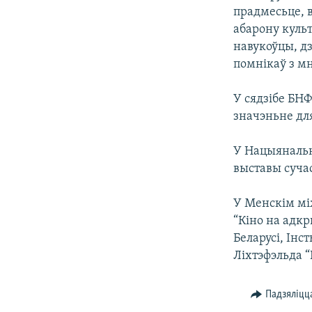
прадмесьце, 
КАЛЯНДАР
НА ХВАЛЯХ СВАБОДЫ
абарону кул
навукоўцы, д
помнікаў з мн
У сядзібе БНФ
значэньне для
У Нацыянальн
выставы сучас
У Менскім мі
“Кіно на адк
Беларусі, Інс
Ліхтэфэльда “
Падзяліцц