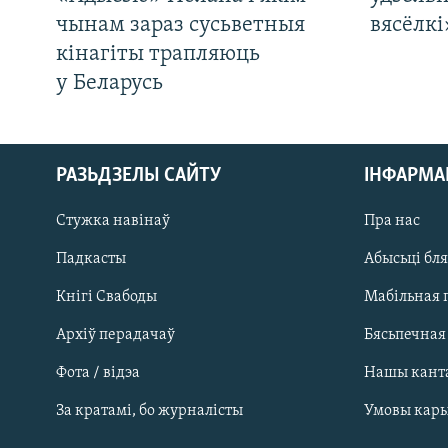
чынам зараз сусьветныя
вясёлкі
кінагіты трапляюць
у Беларусь
РАЗЬДЗЕЛЫ САЙТУ
ІНФАРМ
Стужка навінаў
Пра нас
Падкасты
Абысьці бл
Кнігі Свабоды
Мабільная 
Архіў перадачаў
Бясьпечная
Фота / відэа
Нашы кант
САЧЫЦЕ ЗА АБНАЎЛЕНЬНЯМІ
За кратамі, бо журналісты
Умовы кар