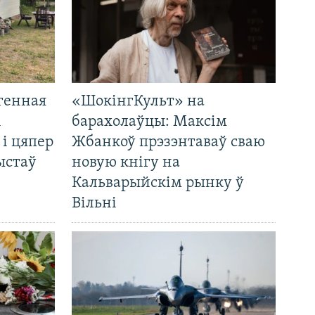
генная
«ШокінгКульт» на
і
барахолаўцы: Максім
 і цяпер
Жбанкоў прэзэнтаваў сваю
ыстаў
новую кнігу на
Кальварыйскім рынку ў
Вільні