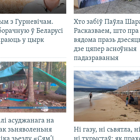
ым з Гурневічам.
Хто забіў Паўла Шар
борачную ў Беларусі
Расказваем, што пра
араюць у цырк
вядома празь дзесяць
дзе цяпер асноўныя
падазраваныя
лі асуджанага на
ак зьняволеньня
Ні газу, ні сьвятла, н
іка зьезду «Сям’і
ні турыстаў: як прах