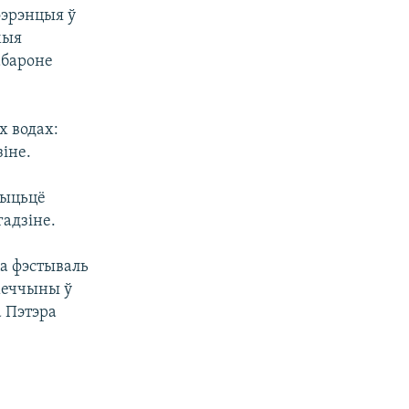
фэрэнцыя ў
мыя
абароне
х водах:
зіне.
рыцьцё
гадзіне.
а фэстываль
меччыны ў
а Пэтэра