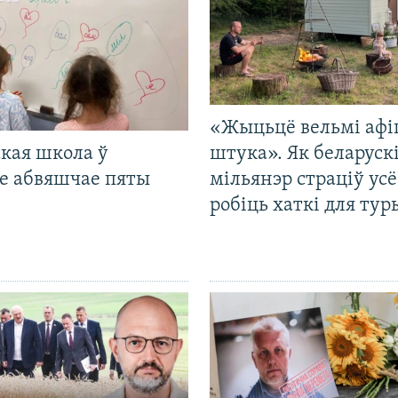
«Жыцьцё вельмі афі
кая школа ў
штука». Як беларуск
е абвяшчае пяты
мільянэр страціў усё
робіць хаткі для тур