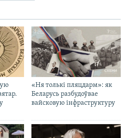
кую
«Ня толькі пляцдарм»: як
вятар.
Беларусь разбудоўвае
у
вайсковую інфраструктуру