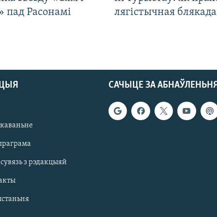
» пад Расонамі
лягістычная блякад
АЦЫЯ
САЧЫЦЕ ЗА АБНАЎЛЕНЬН
якаваньне
праграма
 сувязь з рэдакцыяй
акты
ыстаньня