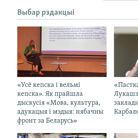
Выбар рэдакцыі
«Усё кепска і вельмі
«Пастка
кепска». Як прайшла
Лукашэ
дыскусія «Мова, культура,
закладн
адукацыя і мэдыя: нябачны
Карбал
фронт за Беларусь»