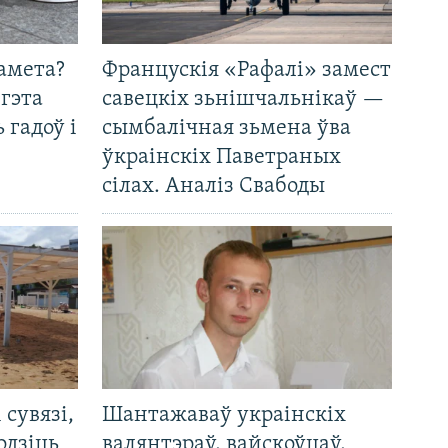
амета?
Францускія «Рафалі» замест
 гэта
савецкіх зьнішчальнікаў —
 гадоў і
сымбалічная зьмена ўва
ўкраінскіх Паветраных
сілах. Аналіз Свабоды
і сувязі,
Шантажаваў украінскіх
одзіць
валянтэраў, вайскоўцаў,