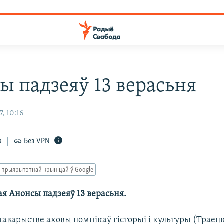
ы падзеяў 13 верасьня
, 10:16
а
Без VPN
 прыярытэтнай крыніцай ў Google
ая Анонсы падзеяў 13 верасьня.
таварыстве аховы помнікаў гісторыі і культуры (Траец