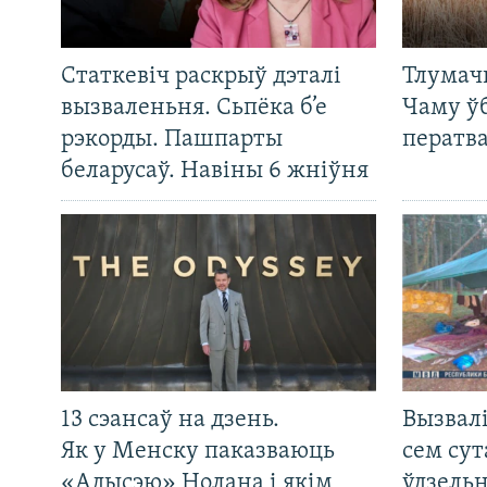
Статкевіч раскрыў дэталі
Тлумач
вызваленьня. Сьпёка б’е
Чаму ў
рэкорды. Пашпарты
ператв
беларусаў. Навіны 6 жніўня
13 сэансаў на дзень.
Вызвалі
Як у Менску паказваюць
сем сут
«Адысэю» Нолана і якім
ўдзельн