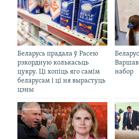
Беларусь прадала ў Расею
Беларус
рэкордную колькасьць
Варшав
цукру. Ці хопіць яго самім
набор
беларусам і ці ня вырастуць
цэны