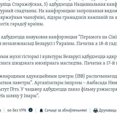
вуліца Старажоўская, 5) адбудзецца Нацыянальная кан
ьтурнай спадчыны. На канфэрэнцыю запрошаныя вядо
зяржаўныя чыноўнікі, лідэры грамадзкіх кампаній па 
огіх гарадоў краіны.
 адбудзецца навуковая канфэрэнцыя “Перамога на Сіні
 незалежнасьці Беларусі і Ўкраіны. Пачатак а 18-й гад
ым музэі гісторыі і культуры Беларусі адбудзецца адк
нага швэдзкага ювэлірнага мастацтва. Пачатак а 17-й 
жнародным адукацыйным цэнтры (IBB) распачынаецц
рытым паветры”. Арганізатары імпрэзы – Амбасада Ня
тытут Гётэ. У чацьвер адбудзецца паказ фільму рэжысэр
На шляху ў Інары”.
а
Без VPN
Сачыце за абнаўленьнямі
Друкаваць