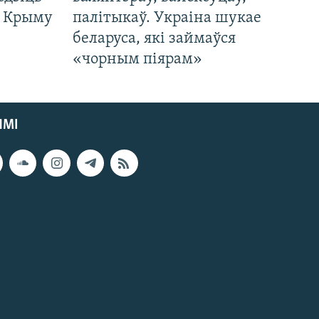
а Крыму
палітыкаў. Украіна шукае
беларуса, які займаўся
«чорным піярам»
ЯМІ