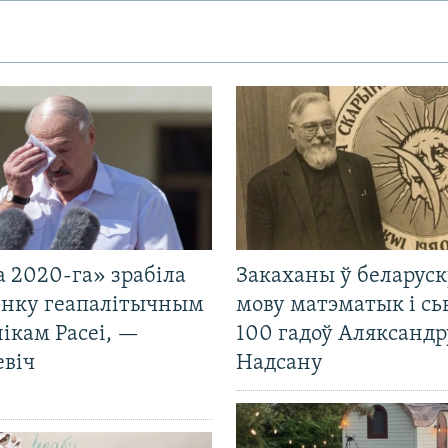
 2020-га» зрабіла
Закаханы ў беларус
нку геапалітычным
мову матэматык і сь
ікам Расеі, —
100 гадоў Аляксандр
евіч
Надсану