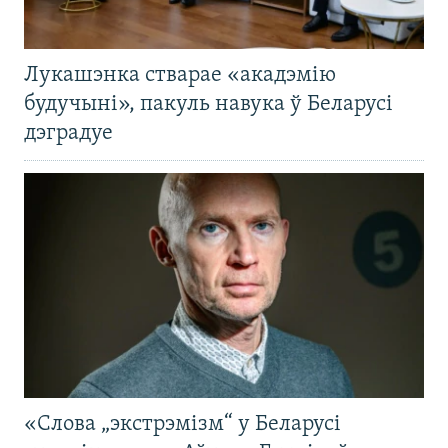
Лукашэнка стварае «акадэмію
будучыні», пакуль навука ў Беларусі
дэградуе
«Слова „экстрэмізм“ у Беларусі