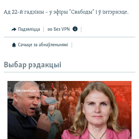
Ад 22-й гадзіны – у эфіры "Свабоды" і ў інтэрнэце.
Падзяліцца
Без VPN
Сачыце за абнаўленьнямі
Выбар рэдакцыі