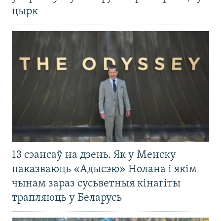
цырк
13 сэансаў на дзень. Як у Менску
паказваюць «Адысэю» Нолана і якім
чынам зараз сусьветныя кінагіты
трапляюць у Беларусь