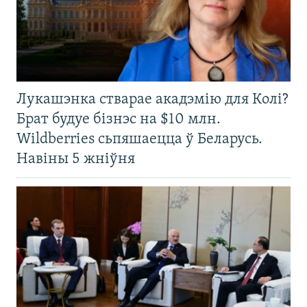
Лукашэнка стварае акадэмію для Колі?
Брат будуе бізнэс на $10 млн.
Wildberries сьпяшаецца ў Беларусь.
Навіны 5 жніўня