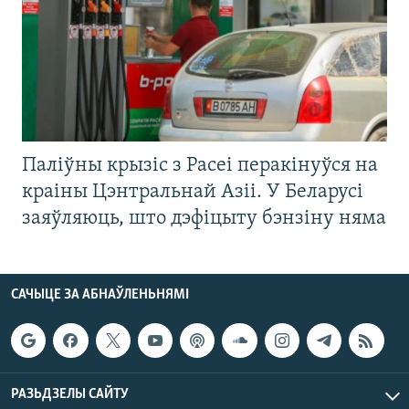
Паліўны крызіс з Расеі перакінуўся на
краіны Цэнтральнай Азіі. У Беларусі
заяўляюць, што дэфіцыту бэнзіну няма
САЧЫЦЕ ЗА АБНАЎЛЕНЬНЯМІ
РАЗЬДЗЕЛЫ САЙТУ