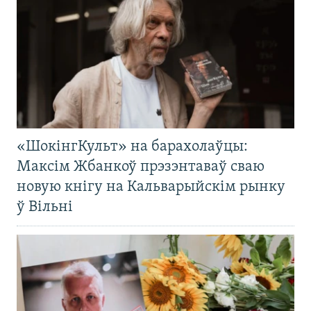
«ШокінгКульт» на барахолаўцы:
Максім Жбанкоў прэзэнтаваў сваю
новую кнігу на Кальварыйскім рынку
ў Вільні