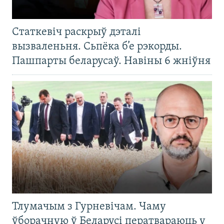
Статкевіч раскрыў дэталі
вызваленьня. Сьпёка б’е рэкорды.
Пашпарты беларусаў. Навіны 6 жніўня
Тлумачым з Гурневічам. Чаму
ўборачную ў Беларусі ператвараюць у