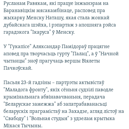
Русланам Равякам, які працуе інжынэрам на
Баранавіцкім мясакамбінаце, расповед пра
жыхарку Менску Наташу, якая стала жонкай
дубайскага шэйха, і рэпартаж з апошняга рэйса
гарадзкога "Ікаруса" ў Менску.
У "Гукапісе" Аляксандар Памідораў працягне
аповед пра творчасьць гурту "Палац", а ў "Начной
чытанцы" зноў прагучаць вершы Віялеты
Пачкоўскай.
Пасьля 23-й гадзіны – партрэты актывістаў
"Маладога фронту", якіх сёньня судзілі паводле
крымінальнага абвінавачваньня, перадача
"Беларускае замежжа" аб запатрабаванасьці
беларускіх праграмістаў на Захадзе, агляд лістоў на
"Свабоду" і "Вольная студыя" з удзелам крытыка
Міхася Тычыны.