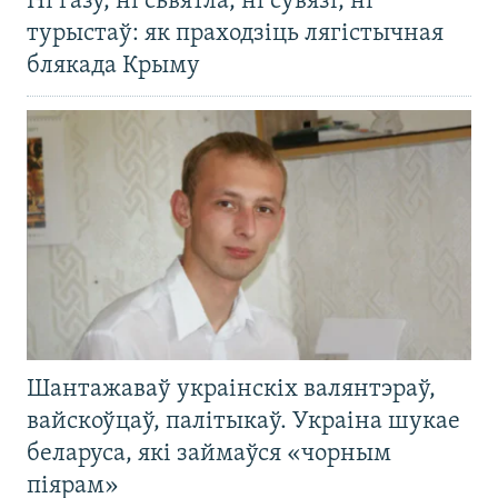
Ні газу, ні сьвятла, ні сувязі, ні
турыстаў: як праходзіць лягістычная
блякада Крыму
Шантажаваў украінскіх валянтэраў,
вайскоўцаў, палітыкаў. Украіна шукае
беларуса, які займаўся «чорным
піярам»