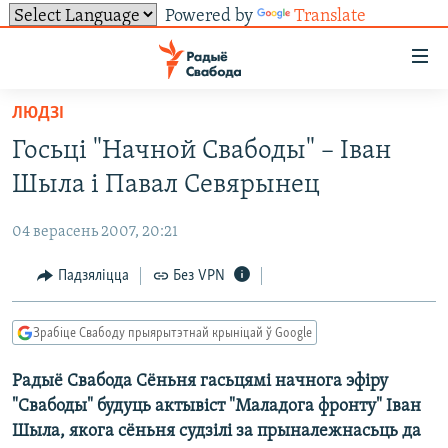
Powered by
Translate
Лінкі
ўнівэрсальнага
доступу
ЛЮДЗІ
НАВІНЫ
Перайсьці
Госьці "Начной Свабоды" – Іван
да
ТОЛЬКІ НА СВАБОДЗЕ
УСЕ НАВІНЫ
Шыла і Павал Севярынец
галоўнага
СУВЯЗЬ
ВІДЭА І ФОТА
ТЭСТЫ
зьместу
04 верасень 2007, 20:21
Перайсьці
ПАДПІСАЦЦА
ЛЮДЗІ
БЛОГІ
АБЫСЬЦІ БЛЯКАВАНЬНЕ
да
Падзяліцца
Без VPN
ПАЛІТЫКА
ГІСТОРЫЯ НА СВАБОДЗЕ
ПАДЗЯЛІЦЦА ІНФАРМАЦЫЯЙ
RSS
галоўнай
САЧЫЦЕ ЗА АБНАЎЛЕНЬНЯМІ
навігацыі
ЭКАНОМІКА
ПАДКАСТЫ
ПАДКАСТЫ
Зрабіце Свабоду прыярытэтнай крыніцай ў Google
Перайсьці
ВАЙНА
КНІГІ
FACEBOOK
да
Радыё Свабода Сёньня гасьцямі начнога эфіру
БЕЛАРУСЫ НА ВАЙНЕ
АЎДЫЁКНІГІ
TWITTER
пошуку
"Свабоды" будуць актывіст "Маладога фронту" Іван
ПАЛІТВЯЗЬНІ
PREMIUM
Усе сайты РС/РСЭ
Шыла, якога сёньня судзілі за прыналежнасьць да