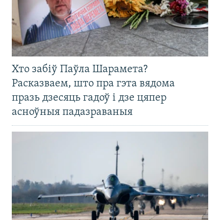
Хто забіў Паўла Шарамета?
Расказваем, што пра гэта вядома
празь дзесяць гадоў і дзе цяпер
асноўныя падазраваныя