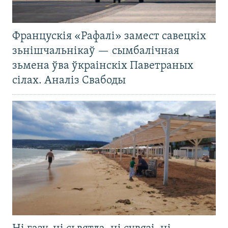
Францускія «Рафалі» замест савецкіх
зьнішчальнікаў — сымбалічная
зьмена ўва ўкраінскіх Паветраных
сілах. Аналіз Свабоды