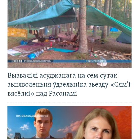
Вызвалілі асуджанага на сем сутак
зьняволеньня ўдзельніка зьезду «Сям’і
вясёлкі» пад Расонамі