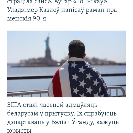
страціла сэнс». Аўтар «Гопнікаў»
Уладзімер Казлоў напісаў раман пра
менскія 90-я
ЗША сталі часьцей адмаўляць
беларусам у прытулку. Іх спрабуюць
дэпартаваць у Бэліз і Ўганду, кажуць
юрысты