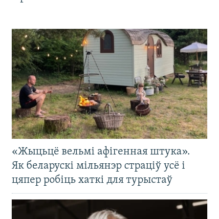
«Жыцьцё вельмі афігенная штука».
Як беларускі мільянэр страціў усё і
цяпер робіць хаткі для турыстаў