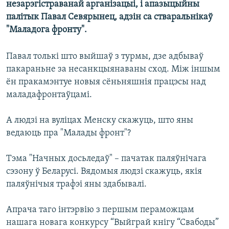
незарэгістраванай арганізацыі, і апазыцыйны
КУЛЬТУРА
МОВА
палітык Павал Севярынец, адзін са стваральнікаў
КАЛЯНДАР
НА ХВАЛЯХ СВАБОДЫ
"Маладога фронту".
Павал толькі што выйшаў з турмы, дзе адбываў
пакараньне за несанкцыянаваны сход. Між іншым
ён пракамэнтуе новыя сёньняшнія працэсы над
маладафронтаўцамі.
А людзі на вуліцах Менску скажуць, што яны
ведаюць пра "Малады фронт"?
Тэма "Начных досьледаў" – пачатак паляўнічага
сэзону ў Беларусі. Вядомыя людзі скажуць, якія
паляўнічыя трафэі яны здабывалі.
Апрача таго інтэрвію з першым пераможцам
нашага новага конкурсу “Выйграй кнігу “Свабоды”