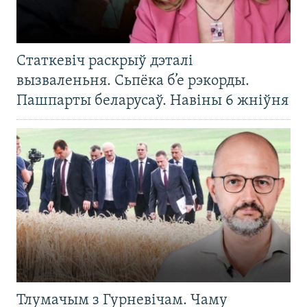
Статкевіч раскрыў дэталі
вызваленьня. Сьпёка б’е рэкорды.
Пашпарты беларусаў. Навіны 6 жніўня
Тлумачым з Гурневічам. Чаму