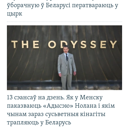
ўборачную ў Беларусі ператвараюць у
цырк
13 сэансаў на дзень. Як у Менску
паказваюць «Адысэю» Нолана і якім
чынам зараз сусьветныя кінагіты
трапляюць у Беларусь