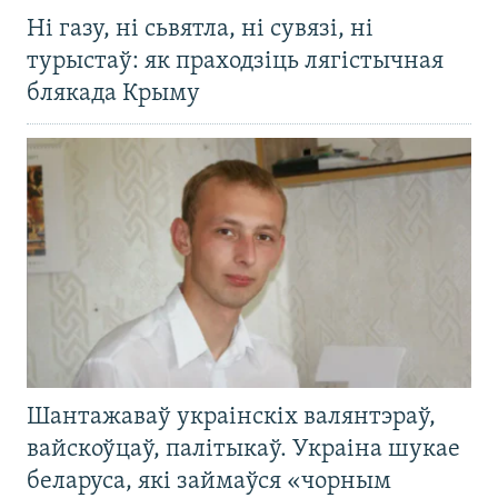
Ні газу, ні сьвятла, ні сувязі, ні
турыстаў: як праходзіць лягістычная
блякада Крыму
Шантажаваў украінскіх валянтэраў,
вайскоўцаў, палітыкаў. Украіна шукае
беларуса, які займаўся «чорным