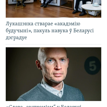
Лукашэнка стварае «акадэмію
будучыні», пакуль навука ў Беларусі
дэградуе