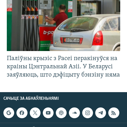
Паліўны крызіс з Расеі перакінуўся на
краіны Цэнтральнай Азіі. У Беларусі
заяўляюць, што дэфіцыту бэнзіну няма
САЧЫЦЕ ЗА АБНАЎЛЕНЬНЯМІ