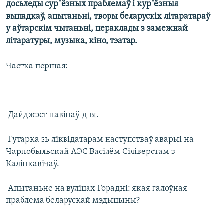
досьледы сур''ёзных праблемаў і кур''ёзныя
КУЛЬТУРА
МОВА
выпадкаў, апытаньні, творы беларускіх літаратараў
КАЛЯНДАР
НА ХВАЛЯХ СВАБОДЫ
у аўтарскім чытаньні, пераклады з замежнай
літаратуры, музыка, кіно, тэатар.
Частка першая:
 Дайджэст навінаў дня.
 Гутарка зь ліквідатарам наступстваў аварыі на
Чарнобыльскай АЭС Васілём Сіліверстам з
Калінкавічаў.
 Апытаньне на вуліцах Горадні: якая галоўная
праблема беларускай мэдыцыны?