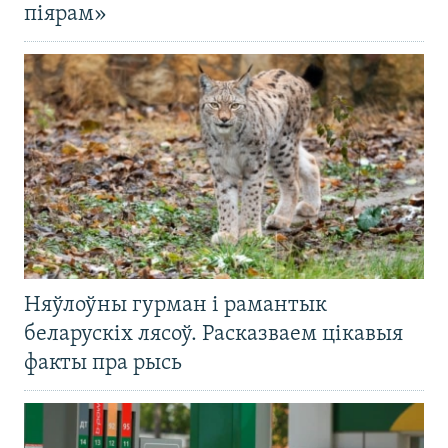
піярам»
Няўлоўны гурман і рамантык
беларускіх лясоў. Расказваем цікавыя
факты пра рысь