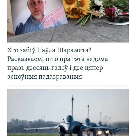
Хто забіў Паўла Шарамета?
Расказваем, што пра гэта вядома
празь дзесяць гадоў і дзе цяпер
асноўныя падазраваныя