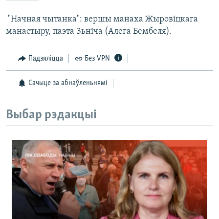
 "Начная чытанка": вершы манаха Жыровіцкага
манастыру, паэта Зьніча (Алега Бембеля).
Падзяліцца
Без VPN
Сачыце за абнаўленьнямі
Выбар рэдакцыі