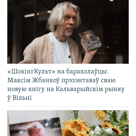
«ШокінгКульт» на барахолаўцы:
Максім Жбанкоў прэзэнтаваў сваю
новую кнігу на Кальварыйскім рынку
ў Вільні