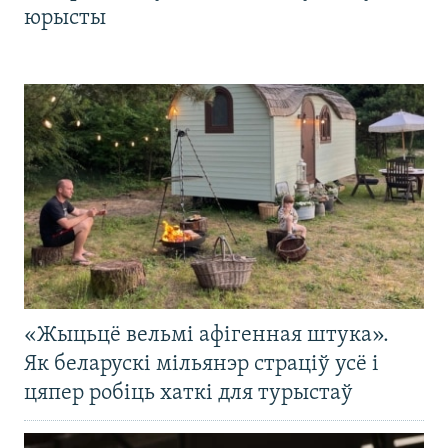
юрысты
«Жыцьцё вельмі афігенная штука».
Як беларускі мільянэр страціў усё і
цяпер робіць хаткі для турыстаў