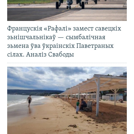
Францускія «Рафалі» замест савецкіх
зьнішчальнікаў — сымбалічная
зьмена ўва ўкраінскіх Паветраных
сілах. Аналіз Свабоды