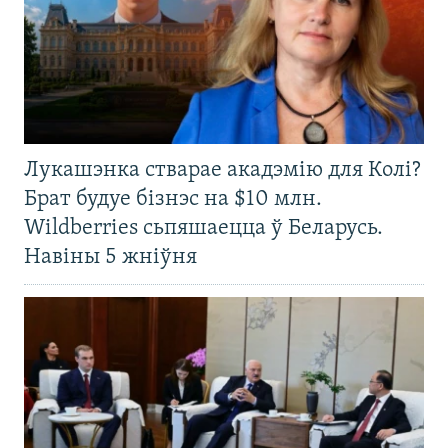
Лукашэнка стварае акадэмію для Колі?
Брат будуе бізнэс на $10 млн.
Wildberries сьпяшаецца ў Беларусь.
Навіны 5 жніўня