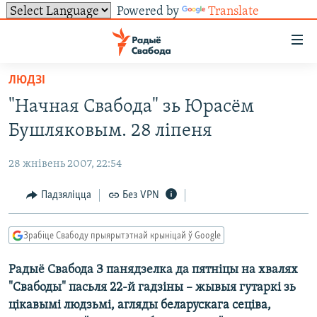
Powered by
Translate
Лінкі
ўнівэрсальнага
доступу
ЛЮДЗІ
НАВІНЫ
Перайсьці
"Начная Свабода" зь Юрасём
да
ТОЛЬКІ НА СВАБОДЗЕ
УСЕ НАВІНЫ
Бушляковым. 28 ліпеня
галоўнага
СУВЯЗЬ
ВІДЭА І ФОТА
ТЭСТЫ
зьместу
28 жнівень 2007, 22:54
Перайсьці
ПАДПІСАЦЦА
ЛЮДЗІ
БЛОГІ
АБЫСЬЦІ БЛЯКАВАНЬНЕ
да
Падзяліцца
Без VPN
ПАЛІТЫКА
ГІСТОРЫЯ НА СВАБОДЗЕ
ПАДЗЯЛІЦЦА ІНФАРМАЦЫЯЙ
RSS
галоўнай
САЧЫЦЕ ЗА АБНАЎЛЕНЬНЯМІ
навігацыі
ЭКАНОМІКА
ПАДКАСТЫ
ПАДКАСТЫ
Зрабіце Свабоду прыярытэтнай крыніцай ў Google
Перайсьці
ВАЙНА
КНІГІ
FACEBOOK
да
Радыё Свабода З панядзелка да пятніцы на хвалях
БЕЛАРУСЫ НА ВАЙНЕ
АЎДЫЁКНІГІ
TWITTER
пошуку
"Свабоды" пасьля 22-й гадзіны – жывыя гутаркі зь
ПАЛІТВЯЗЬНІ
PREMIUM
Усе сайты РС/РСЭ
цікавымі людзьмі, агляды беларускага сеціва,