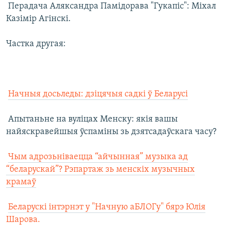
 Перадача Аляксандра Памідорава "Гукапіс": Міхал
Казімір Агінскі.
Частка другая:

Начныя досьледы: дзіцячыя садкі ў Беларусі
 Апытаньне на вуліцах Менску: якія вашы
найяскравейшыя ўспаміны зь дзятсадаўскага часу?

Чым адрозьніваецца “айчынная” музыка ад
“беларускай”? Рэпартаж зь менскіх музычных
крамаў

Беларускі інтэрнэт у "Начную аБЛОГу" бярэ Юлія
Шарова.