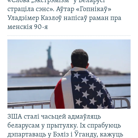
«Слова „экстрэмізм“ у Беларусі
страціла сэнс». Аўтар «Гопнікаў»
Уладзімер Казлоў напісаў раман пра
менскія 90-я
ЗША сталі часьцей адмаўляць
беларусам у прытулку. Іх спрабуюць
дэпартаваць у Бэліз і Ўганду, кажуць