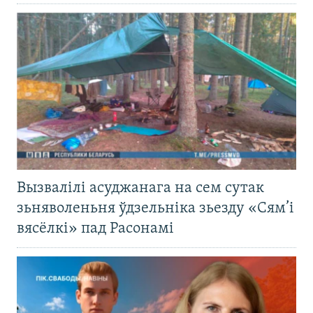
Вызвалілі асуджанага на сем сутак
зьняволеньня ўдзельніка зьезду «Сям’і
вясёлкі» пад Расонамі