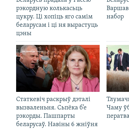
Беларусь прадала ў Расею
Беларус
рэкордную колькасьць
Варшав
цукру. Ці хопіць яго самім
набор
беларусам і ці ня вырастуць
цэны
Статкевіч раскрыў дэталі
Тлумач
вызваленьня. Сьпёка б’е
Чаму ў
рэкорды. Пашпарты
ператв
беларусаў. Навіны 6 жніўня