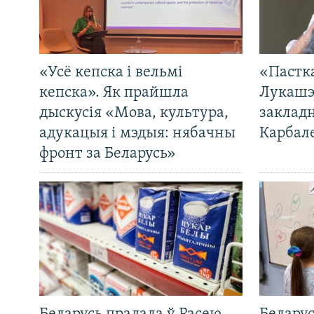
«Усё кепска і вельмі
«Пастка
кепска». Як прайшла
Лукашэ
дыскусія «Мова, культура,
закладн
адукацыя і мэдыя: нябачны
Карбал
фронт за Беларусь»