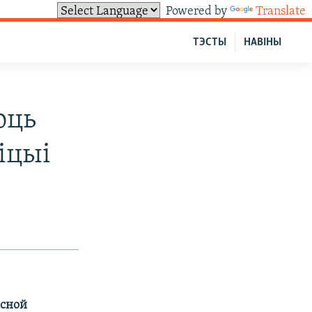
Powered by
Translate
ТЭСТЫ
НАВІНЫ
юць
іцыі
асной