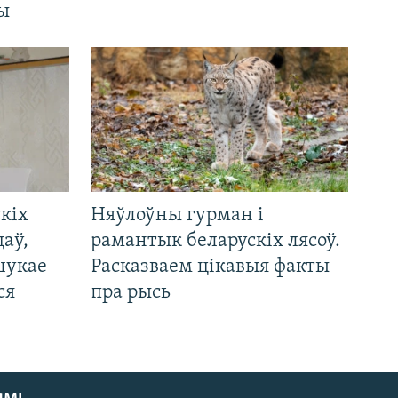
ды
кіх
Няўлоўны гурман і
цаў,
рамантык беларускіх лясоў.
шукае
Расказваем цікавыя факты
ся
пра рысь