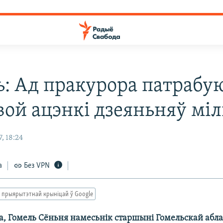
ь: Ад пракурора патрабу
вой ацэнкі дзеяньняў міл
, 18:24
а
Без VPN
 прыярытэтнай крыніцай ў Google
а, Гомель Сёньня намесьнік старшыні Гомельскай абл