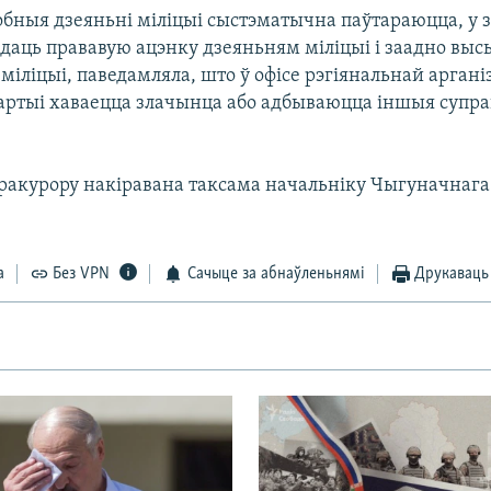
обныя дзеяньні міліцыі сыстэматычна паўтараюцца, у з
даць прававую ацэнку дзеяньням міліцыі і заадно высьв
 міліцыі, паведамляла, што ў офісе рэгіянальнай аргані
артыі хаваецца злачынца або адбываюцца іншыя супр
пракурору накіравана таксама начальніку Чыгуначнага
а
Без VPN
Сачыце за абнаўленьнямі
Друкаваць