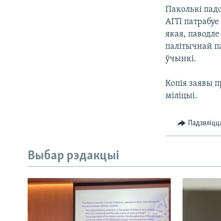
Паколькі пад
АГП патрабуе 
якая, паводле
палітычнай п
ўчынкі.
Копія заявы 
міліцыі.
Падзяліцц
Выбар рэдакцыі