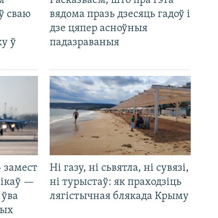
м
Расказваем, што пра гэта
ў сваю
вядома празь дзесяць гадоў і
дзе цяпер асноўныя
у ў
падазраваныя
 замест
Ні газу, ні сьвятла, ні сувязі,
нікаў —
ні турыстаў: як праходзіць
 ўва
лягістычная блякада Крыму
ных