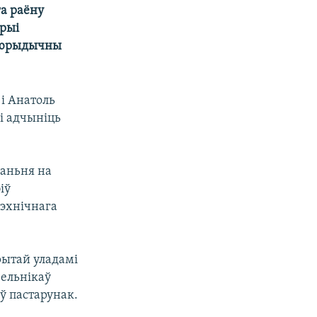
а раёну
орыі
й юрыдычны
 і Анатоль
і адчыніць
ваньня на
іў
тэхнічнага
рытай уладамі
зельнікаў
ў пастарунак.