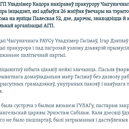
АГП Уладзімер Кацора накіраваў пракурору Чыгуначнаг
пра інцыдэнт, які адбыўся 26 жніўня ўвечары на тэрыт
ома на вуліцы Палеская 52, дзе, дарэчы, знаходзіцца 
льнай арганізацыі АГП.
ыі Чыгуначнага РАУСу Уладзімер Гасімаў, Ігар Дзятлаў
ыі пракурора і пад пагрозай узлому дзьвярэй прымусіл
шканьне палітычнай партыі.
іцыянтаў нібыта цікавіў нейкі злачынца. Пасьля ўвар
ыватнага домаўладаньня маёр Гасімаў без дазволу раб
прысутных грамадзянаў, унутраных пакояў і наяўнага 
я.
была сустрэча з былым вязьнем ГУЛАГу, пастарам зак
ангельскай царквы Эрнэстам Сабілам. Каля дзесяці ўд
аго не было пашпартаў, былі затрыманыя і дастаўленыя 