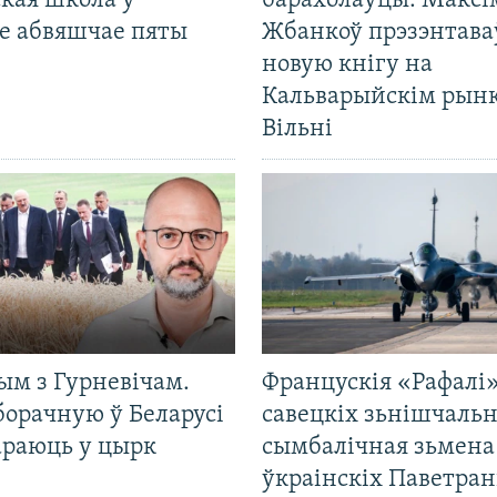
кая школа ў
барахолаўцы: Максі
е абвяшчае пяты
Жбанкоў прэзэнтава
новую кнігу на
Кальварыйскім рынк
Вільні
ым з Гурневічам.
Францускія «Рафалі»
борачную ў Беларусі
савецкіх зьнішчаль
араюць у цырк
сымбалічная зьмена
ўкраінскіх Паветра