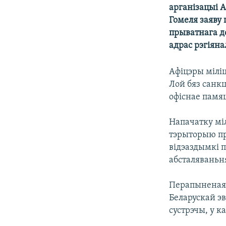
арганізацыі 
КАЛЯНДАР
НА ХВАЛЯХ СВАБОДЫ
Гомеля заяву 
прыватнага д
адрас рэгіяна
Афіцэры міліц
Лой бяз санкц
офіснае памя
Напачатку міл
тэрыторыю пр
відэаздымкі 
абсталяваньн
Перапыненая 
Беларускай эв
сустрэчы, у к