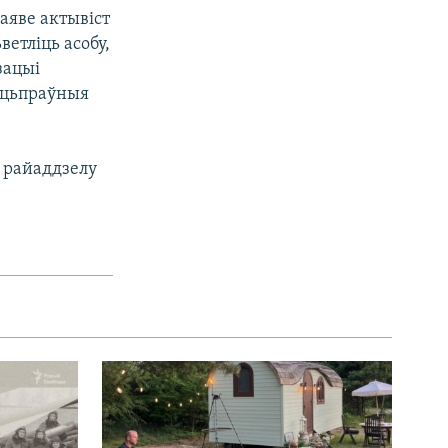
аяве актывіст
етліць асобу,
зацыі
ацьпраўныя
 райаддзелу