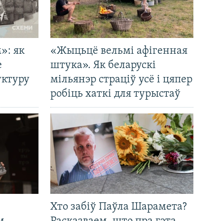
»: як
«Жыцьцё вельмі афігенная
е
штука». Як беларускі
уктуру
мільянэр страціў усё і цяпер
робіць хаткі для турыстаў
Хто забіў Паўла Шарамета?