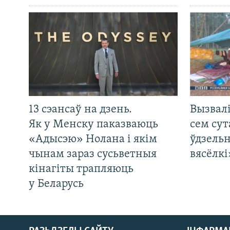
13 сэансаў на дзень.
Вызвалі
Як у Менску паказваюць
сем сут
«Адысэю» Нолана і якім
ўдзельн
чынам зараз сусьветныя
вясёлкі
кінагіты трапляюць
у Беларусь