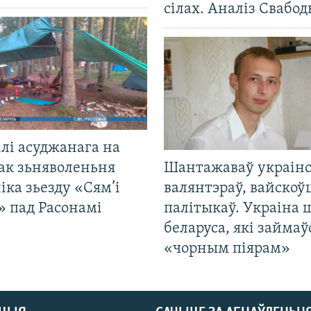
сілах. Аналіз Свабо
лі асуджанага на
ак зьняволеньня
Шантажаваў украінс
іка зьезду «Сям’і
валянтэраў, вайскоў
» пад Расонамі
палітыкаў. Украіна 
беларуса, які займаў
«чорным піярам»