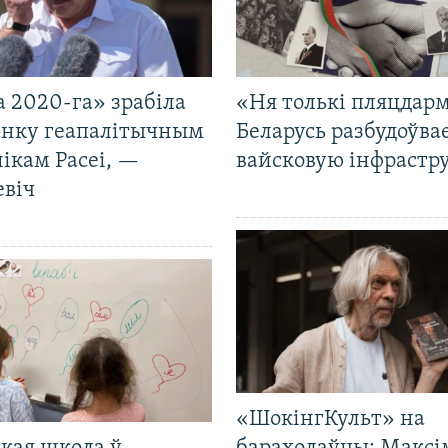
 2020-га» зрабіла
«Ня толькі пляцдарм
нку геапалітычным
Беларусь разбудоўва
ікам Расеі, —
вайсковую інфрастр
евіч
«ШокінгКульт» на