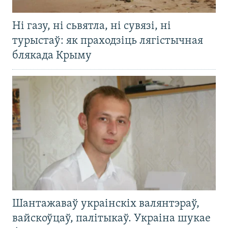
Ні газу, ні сьвятла, ні сувязі, ні
турыстаў: як праходзіць лягістычная
блякада Крыму
Шантажаваў украінскіх валянтэраў,
вайскоўцаў, палітыкаў. Украіна шукае