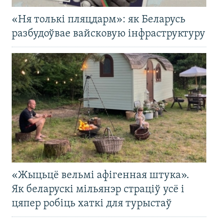
«Ня толькі пляцдарм»: як Беларусь
разбудоўвае вайсковую інфраструктуру
«Жыцьцё вельмі афігенная штука».
Як беларускі мільянэр страціў усё і
цяпер робіць хаткі для турыстаў