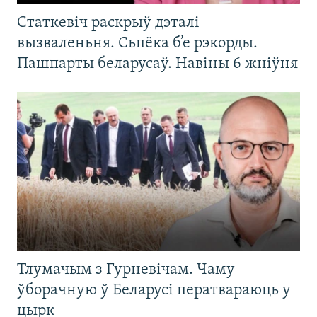
Статкевіч раскрыў дэталі
вызваленьня. Сьпёка б’е рэкорды.
Пашпарты беларусаў. Навіны 6 жніўня
Тлумачым з Гурневічам. Чаму
ўборачную ў Беларусі ператвараюць у
цырк