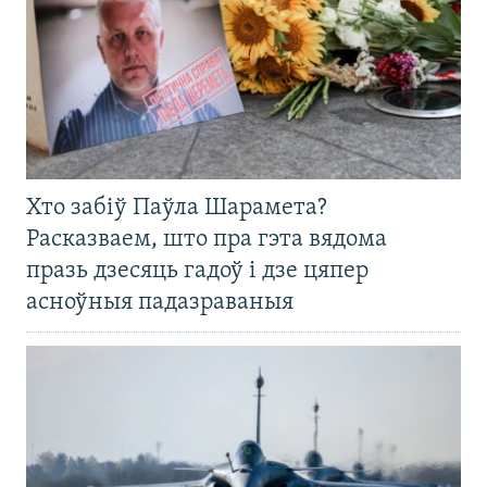
Хто забіў Паўла Шарамета?
Расказваем, што пра гэта вядома
празь дзесяць гадоў і дзе цяпер
асноўныя падазраваныя