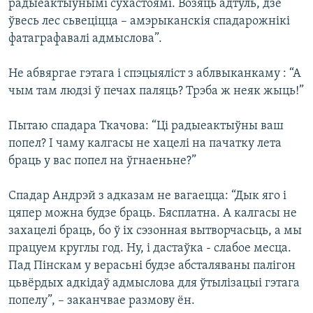
радыеактыўнымі сухастоямі. Возяць адтуль, дзе
ўвесь лес сьвеціцца – амэрыканскія спадарожнікі
фатаграфавалі адмыслова”.
Не абвяргае гэтага і спэцыяліст з аблвыканкаму : “А
чым там людзі ў печах паляць? Трэба ж неяк жыць!”
Пытаю спадара Ткачова: “Ці радыеактыўны ваш
попел? І чаму калгасы не хацелі на пачатку лета
браць у вас попел на ўгнаеньне?”
Спадар Андрэй з адказам не вагаецца: “Дык яго і
цяпер можна будзе браць. Бясплатна. А калгасы не
захацелі браць, бо ў іх сэзонная вытворчасьць, а мы
працуем круглы год. Ну, і дастаўка - слабое месца.
Пад Пінскам у верасьні будзе абсталяваны палігон
цьвёрдых адкідаў адмыслова для ўтылізацыі гэтага
попелу”, – заканчвае размову ён.