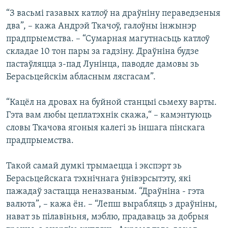
КУЛЬТУРА
МОВА
“З васьмі газавых катлоў на драўніну пераведзеныя
КАЛЯНДАР
НА ХВАЛЯХ СВАБОДЫ
два”, – кажа Андрэй Ткачоў, галоўны інжынэр
прадпрыемства. – “Сумарная магутнасьць катлоў
складае 10 тон пары за гадзіну. Драўніна будзе
пастаўляцца з-пад Лунінца, паводле дамовы зь
Берасьцейскім абласным лясгасам”.
“Кацёл на дровах на буйной станцыі сьмеху варты.
Гэта вам любы цеплатэхнік скажа,“ – камэнтуюць
словы Ткачова ягоныя калегі зь іншага пінскага
прадпрыемства.
Такой самай думкі трымаецца і экспэрт зь
Берасьцейскага тэхнічнага ўнівэрсытэту, які
пажадаў застацца неназваным. “Драўніна - гэта
валюта”, – кажа ён. – “Лепш вырабляць з драўніны,
нават зь пілавіньня, мэблю, прадаваць за добрыя