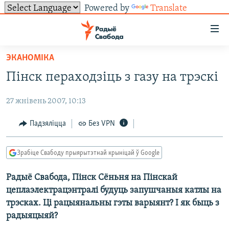
Powered by
Translate
Лінкі
ўнівэрсальнага
доступу
ЭКАНОМІКА
НАВІНЫ
Перайсьці
Пінск пераходзіць з газу на трэскі
да
ТОЛЬКІ НА СВАБОДЗЕ
УСЕ НАВІНЫ
галоўнага
27 жнівень 2007, 10:13
СУВЯЗЬ
ВІДЭА І ФОТА
ТЭСТЫ
зьместу
Перайсьці
ПАДПІСАЦЦА
ЛЮДЗІ
БЛОГІ
АБЫСЬЦІ БЛЯКАВАНЬНЕ
Падзяліцца
Без VPN
да
ПАЛІТЫКА
ГІСТОРЫЯ НА СВАБОДЗЕ
ПАДЗЯЛІЦЦА ІНФАРМАЦЫЯЙ
RSS
галоўнай
САЧЫЦЕ ЗА АБНАЎЛЕНЬНЯМІ
Зрабіце Свабоду прыярытэтнай крыніцай ў Google
навігацыі
ЭКАНОМІКА
ПАДКАСТЫ
ПАДКАСТЫ
Перайсьці
Радыё Свабода, Пінск Сёньня на Пінскай
ВАЙНА
КНІГІ
FACEBOOK
да
цеплаэлектрацэнтралі будуць запушчаныя катлы на
БЕЛАРУСЫ НА ВАЙНЕ
АЎДЫЁКНІГІ
TWITTER
пошуку
трэсках. Ці рацыянальны гэты варыянт? І як быць з
радыяцыяй?
ПАЛІТВЯЗЬНІ
PREMIUM
Усе сайты РС/РСЭ