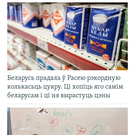
Беларусь прадала ў Расею рэкордную
колькасьць цукру. Ці хопіць яго самім
беларусам і ці ня вырастуць цэны