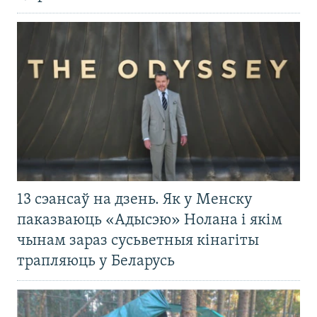
13 сэансаў на дзень. Як у Менску
паказваюць «Адысэю» Нолана і якім
чынам зараз сусьветныя кінагіты
трапляюць у Беларусь