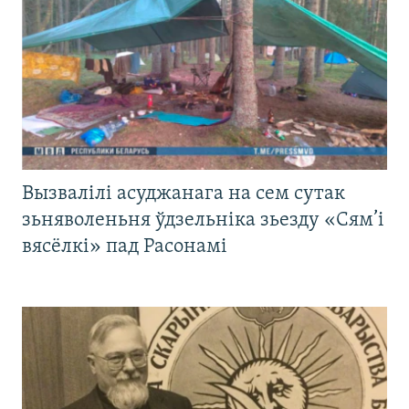
Вызвалілі асуджанага на сем сутак
зьняволеньня ўдзельніка зьезду «Сям’і
вясёлкі» пад Расонамі