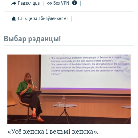
Падзяліцца
Без VPN
Сачыце за абнаўленьнямі
Выбар рэдакцыі
«Усё кепска і вельмі кепска».