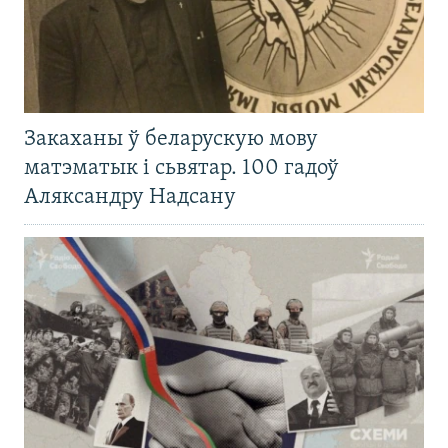
Закаханы ў беларускую мову
матэматык і сьвятар. 100 гадоў
Аляксандру Надсану