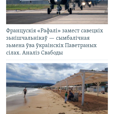
Францускія «Рафалі» замест савецкіх
зьнішчальнікаў — сымбалічная
зьмена ўва ўкраінскіх Паветраных
сілах. Аналіз Свабоды