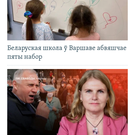
Беларуская школа ў Варшаве абвяшчае
пяты набор