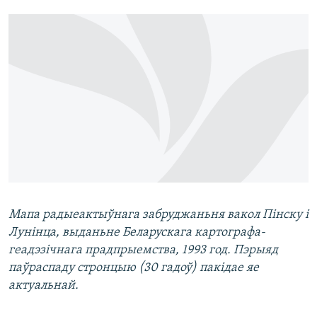
Мапа радыеактыўнага забруджаньня вакол Пінску і
Лунінца, выданьне Беларускага картографа-
геадэзічнага прадпрыемства, 1993 год. Пэрыяд
паўраспаду стронцыю (30 гадоў) пакідае яе
актуальнай.