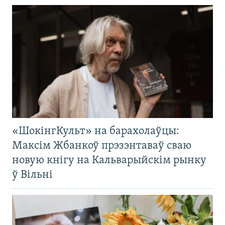
«ШокінгКульт» на барахолаўцы:
Максім Жбанкоў прэзэнтаваў сваю
новую кнігу на Кальварыйскім рынку
ў Вільні