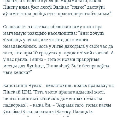
грошы, а энэргію купляць. Акрамя таго, вакол
Пінску няма ўжо лясоў. Вялікае “плячо” дастаўкі
аўтаматычна робіць гэты праект нерэнтабэльным”.
Спэцыяліст з сыстэмы аблвыканкаму кажа пра
магчымую рэакцыю насельніцтва: “Яны хочуць
зімаваць у цяпле, але як што, дык многа
незадаволеных. Вось у Літве даходзіла ў свой час да
таго, што пры 10 градусах у гарадох зімой сядзелі. А
ў нас цёпла! І яшчэ – гэта ж новыя працоўныя
месцы для Лунінца, Ганцавічаў. Зь іх беспрацоўем
чым кепска?”
Канстанцін Чувах – цеплатэхнік, колісь працаваў на
Пінскай ЦЭЦ. “Гэта чыста прапагандысцкі жэст,
нешта накшталт кітайскіх доменных печак на
падворках”, – кажа ён. – “Акрамя таго, гэтыя катлы
ўжо былі ў эксплюатацыі ўлетку. Паляць іх