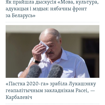
Як прайшла дыскусія «Мова, культура,
адукацыя і мэдыя: нябачны фронт
за Беларусь»
«Пастка 2020-га» зрабіла Лукашэнку
геапалітычным закладнікам Расеі, —
Карбалевіч