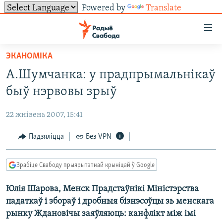
Powered by
Translate
Лінкі
ўнівэрсальнага
доступу
ЭКАНОМІКА
НАВІНЫ
Перайсьці
А.Шумчанка: у прадпрымальнікаў
да
ТОЛЬКІ НА СВАБОДЗЕ
УСЕ НАВІНЫ
быў нэрвовы зрыў
галоўнага
СУВЯЗЬ
ВІДЭА І ФОТА
ТЭСТЫ
зьместу
22 жнівень 2007, 15:41
Перайсьці
ПАДПІСАЦЦА
ЛЮДЗІ
БЛОГІ
АБЫСЬЦІ БЛЯКАВАНЬНЕ
да
Падзяліцца
Без VPN
ПАЛІТЫКА
ГІСТОРЫЯ НА СВАБОДЗЕ
ПАДЗЯЛІЦЦА ІНФАРМАЦЫЯЙ
RSS
галоўнай
САЧЫЦЕ ЗА АБНАЎЛЕНЬНЯМІ
навігацыі
ЭКАНОМІКА
ПАДКАСТЫ
ПАДКАСТЫ
Зрабіце Свабоду прыярытэтнай крыніцай ў Google
Перайсьці
ВАЙНА
КНІГІ
FACEBOOK
да
Юлія Шарова, Менск Прадстаўнікі Міністэрства
БЕЛАРУСЫ НА ВАЙНЕ
АЎДЫЁКНІГІ
TWITTER
пошуку
падаткаў і збораў і дробныя бізнэсоўцы зь менскага
ПАЛІТВЯЗЬНІ
PREMIUM
Усе сайты РС/РСЭ
рынку Ждановічы заяўляюць: канфлікт між імі