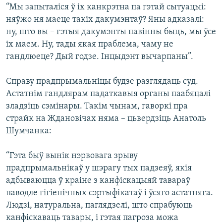
“Мы запыталіся ў іх канкрэтна па гэтай сытуацыі:
няўжо ня маеце такіх дакумэнтаў? Яны адказалі:
ну, што вы – гэтыя дакумэнты павінны быць, мы ўсе
іх маем. Ну, тады якая праблема, чаму не
гандлюеце? Дый годзе. Інцыдэнт вычарпаны”.
Справу прадпрымальніцы будзе разглядаць суд.
Астатнім гандлярам падаткавыя органы паабяцалі
зладзіць сэмінары. Такім чынам, гаворкі пра
страйк на Ждановічах няма – цьвердзіць Анатоль
Шумчанка:
“Гэта быў вынік нэрвовага зрыву
прадпрымальнікаў у шэрагу тых падзеяў, якія
адбываюцца ў краіне з канфіскацыяй тавараў
паводле гігіенічных сэртыфікатаў і ўсяго астатняга.
Людзі, натуральна, паглядзелі, што спрабуюць
канфіскаваць тавары, і гэтая пагроза можа