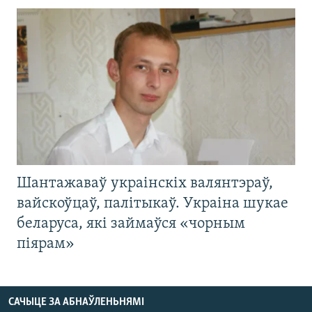
Шантажаваў украінскіх валянтэраў,
вайскоўцаў, палітыкаў. Украіна шукае
беларуса, які займаўся «чорным
піярам»
САЧЫЦЕ ЗА АБНАЎЛЕНЬНЯМІ