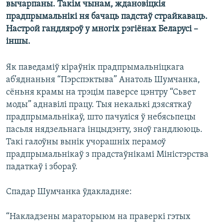
вычарпаны. Такім чынам, ждановіцкія
КУЛЬТУРА
МОВА
прадпрымальнікі ня бачаць падстаў страйкаваць.
КАЛЯНДАР
НА ХВАЛЯХ СВАБОДЫ
Настрой гандляроў у многіх рэгіёнах Беларусі –
іншы.
Як паведаміў кіраўнік прадпрымальніцкага
аб’яднаньня “Пэрспэктыва” Анатоль Шумчанка,
сёньня крамы на трэцім паверсе цэнтру “Сьвет
моды” аднавілі працу. Тыя некалькі дзясяткаў
прадпрымальнікаў, што пачуліся ў небясьпецы
пасьля нядзельнага інцыдэнту, зноў гандлююць.
Такі галоўны вынік учорашніх перамоў
прадпрымальнікаў з прадстаўнікамі Міністэрства
падаткаў і збораў.
Спадар Шумчанка ўдакладняе:
“Накладзены мараторыюм на праверкі гэтых