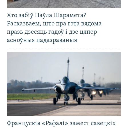
Хто забіў Паўла Шарамета?
Расказваем, што пра гэта вядома
празь дзесяць гадоў і дзе цяпер
асноўныя падазраваныя
Францускія «Рафалі» замест савецкіх