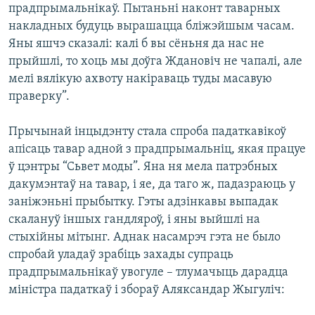
прадпрымальнікаў. Пытаньні наконт таварных
накладных будуць вырашацца бліжэйшым часам.
Яны яшчэ сказалі: калі б вы сёньня да нас не
прыйшлі, то хоць мы доўга Ждановіч не чапалі, але
мелі вялікую ахвоту накіраваць туды масавую
праверку”.
Прычынай інцыдэнту стала спроба падаткавікоў
апісаць тавар адной з прадпрымальніц, якая працуе
ў цэнтры “Сьвет моды”. Яна ня мела патрэбных
дакумэнтаў на тавар, і яе, да таго ж, падазраюць у
заніжэньні прыбытку. Гэты адзінкавы выпадак
скалануў іншых гандляроў, і яны выйшлі на
стыхійны мітынг. Аднак насамрэч гэта не было
спробай уладаў зрабіць захады супраць
прадпрымальнікаў увогуле – тлумачыць дарадца
міністра падаткаў і збораў Аляксандар Жыгуліч: