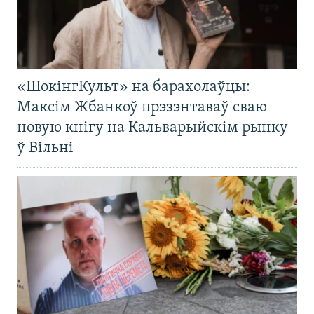
«ШокінгКульт» на барахолаўцы:
Максім Жбанкоў прэзэнтаваў сваю
новую кнігу на Кальварыйскім рынку
ў Вільні