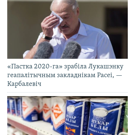
«Пастка 2020-га» зрабіла Лукашэнку
геапалітычным закладнікам Расеі, —
Карбалевіч