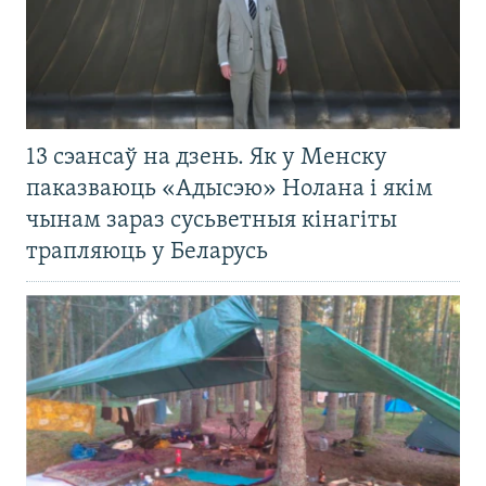
13 сэансаў на дзень. Як у Менску
паказваюць «Адысэю» Нолана і якім
чынам зараз сусьветныя кінагіты
трапляюць у Беларусь