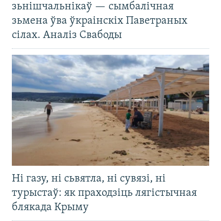
зьнішчальнікаў — сымбалічная
зьмена ўва ўкраінскіх Паветраных
сілах. Аналіз Свабоды
Ні газу, ні сьвятла, ні сувязі, ні
турыстаў: як праходзіць лягістычная
блякада Крыму