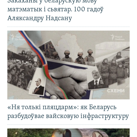
Закаханы ў беларускую мову
матэматык і сьвятар. 100 гадоў
Аляксандру Надсану
«Ня толькі пляцдарм»: як Беларусь
разбудоўвае вайсковую інфраструктуру