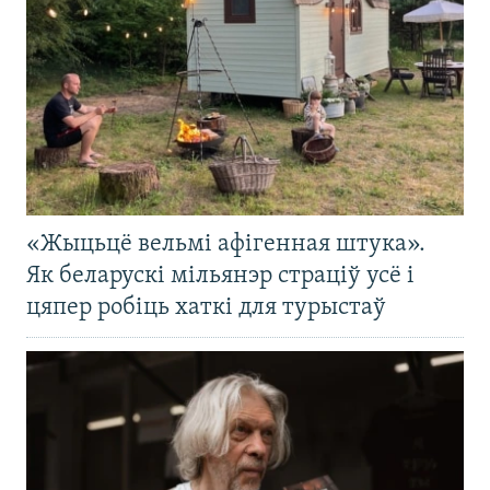
«Жыцьцё вельмі афігенная штука».
Як беларускі мільянэр страціў усё і
цяпер робіць хаткі для турыстаў