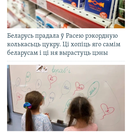
Беларусь прадала ў Расею рэкордную
колькасьць цукру. Ці хопіць яго самім
беларусам і ці ня вырастуць цэны