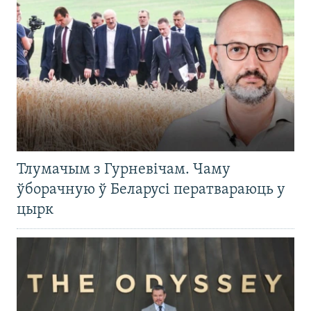
Тлумачым з Гурневічам. Чаму
ўборачную ў Беларусі ператвараюць у
цырк