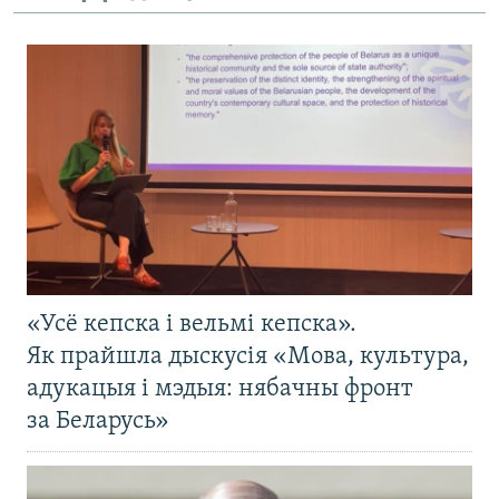
«Усё кепска і вельмі кепска».
Як прайшла дыскусія «Мова, культура,
адукацыя і мэдыя: нябачны фронт
за Беларусь»