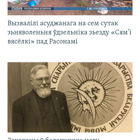
Вызвалілі асуджанага на сем сутак
зьняволеньня ўдзельніка зьезду «Сям’і
вясёлкі» пад Расонамі