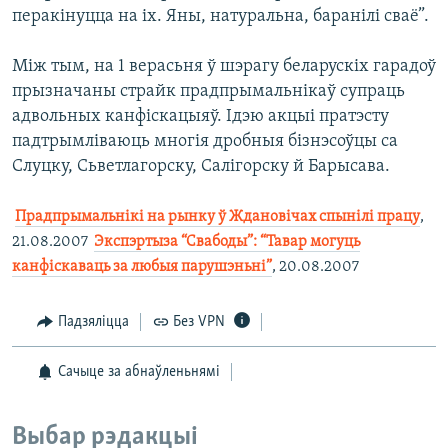
перакінуцца на іх. Яны, натуральна, баранілі сваё”.
Між тым, на 1 верасьня ў шэрагу беларускіх гарадоў
прызначаны страйк прадпрымальнікаў супраць
адвольных канфіскацыяў. Ідэю акцыі пратэсту
падтрымліваюць многія дробныя бізнэсоўцы са
Слуцку, Сьветлагорску, Салігорску й Барысава.

Прадпрымальнікі на рынку ў Ждановічах спынілі працу
,
21.08.2007 
Экспэртыза “Свабоды”: “Тавар могуць
канфіскаваць за любыя парушэньні”
, 20.08.2007
Падзяліцца
Без VPN
Сачыце за абнаўленьнямі
Выбар рэдакцыі