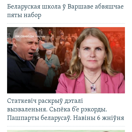
Беларуская школа ў Варшаве абвяшчае
пяты набор
Статкевіч раскрыў дэталі
вызваленьня. Сьпёка б’е рэкорды.
Пашпарты беларусаў. Навіны 6 жніўня