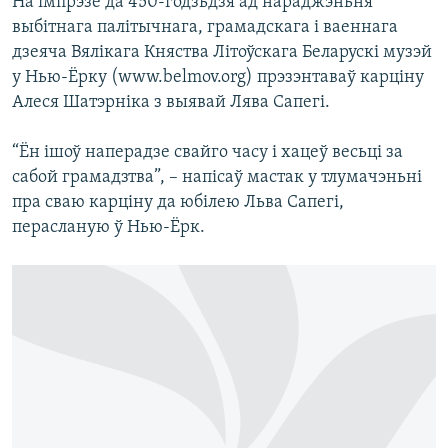
На імпрэзе да 450-годзьдзя ад нараджэньня
КУЛЬТУРА
МОВА
выбітнага палітычнага, грамадскага і ваеннага
КАЛЯНДАР
НА ХВАЛЯХ СВАБОДЫ
дзеяча Вялікага Княства Літоўскага Беларускі музэй
у Нью-Ёрку (www.belmov.org) прэзэнтаваў карціну
Алеся Шатэрніка з выявай Лява Сапегі.
“Ён ішоў наперадзе свайго часу і хацеў весьці за
сабой грамадзтва”, – напісаў мастак у тлумачэньні
пра сваю карціну да юбілею Льва Сапегі,
перасланую ў Нью-Ёрк.