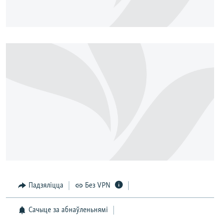
Падзяліцца
Без VPN
Сачыце за абнаўленьнямі