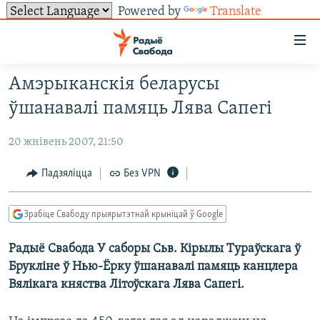
Powered by
Translate
Лінкі
ўнівэрсальнага
доступу
Амэрыканскія беларусы
НАВІНЫ
Перайсьці
ўшанавалі памяць Лява Сапегі
да
ТОЛЬКІ НА СВАБОДЗЕ
УСЕ НАВІНЫ
галоўнага
20 жнівень 2007, 21:50
СУВЯЗЬ
ВІДЭА І ФОТА
ТЭСТЫ
зьместу
Перайсьці
ПАДПІСАЦЦА
ЛЮДЗІ
БЛОГІ
АБЫСЬЦІ БЛЯКАВАНЬНЕ
Падзяліцца
Без VPN
да
ПАЛІТЫКА
ГІСТОРЫЯ НА СВАБОДЗЕ
ПАДЗЯЛІЦЦА ІНФАРМАЦЫЯЙ
RSS
галоўнай
САЧЫЦЕ ЗА АБНАЎЛЕНЬНЯМІ
Зрабіце Свабоду прыярытэтнай крыніцай ў Google
навігацыі
ЭКАНОМІКА
ПАДКАСТЫ
ПАДКАСТЫ
Перайсьці
Радыё Свабода У cаборы Сьв. Кірылы Тураўскага ў
ВАЙНА
КНІГІ
FACEBOOK
да
Брукліне ў Нью-Ёрку ўшанавалі памяць канцлера
БЕЛАРУСЫ НА ВАЙНЕ
АЎДЫЁКНІГІ
TWITTER
пошуку
Вялікага княства Літоўскага Лява Сапегі.
ПАЛІТВЯЗЬНІ
PREMIUM
Усе сайты РС/РСЭ