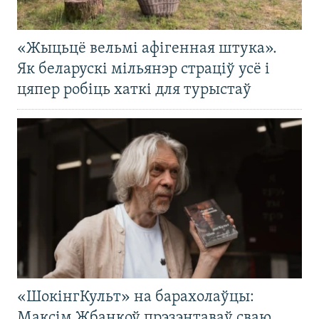
«Жыцьцё вельмі афігенная штука».
Як беларускі мільянэр страціў усё і
цяпер робіць хаткі для турыстаў
«ШокінгКульт» на барахолаўцы:
Максім Жбанкоў прэзэнтаваў сваю