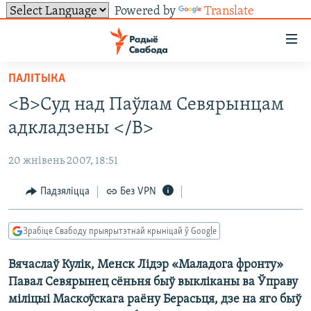
Powered by
Translate
Лінкі
ўнівэрсальнага
доступу
ПАЛІТЫКА
НАВІНЫ
Перайсьці
<B>Суд над Паўлам Севярынцам
да
ТОЛЬКІ НА СВАБОДЗЕ
УСЕ НАВІНЫ
адкладзены </B>
галоўнага
СУВЯЗЬ
ВІДЭА І ФОТА
ТЭСТЫ
зьместу
20 жнівень 2007, 18:51
Перайсьці
ПАДПІСАЦЦА
ЛЮДЗІ
БЛОГІ
АБЫСЬЦІ БЛЯКАВАНЬНЕ
да
Падзяліцца
Без VPN
ПАЛІТЫКА
ГІСТОРЫЯ НА СВАБОДЗЕ
ПАДЗЯЛІЦЦА ІНФАРМАЦЫЯЙ
RSS
галоўнай
САЧЫЦЕ ЗА АБНАЎЛЕНЬНЯМІ
навігацыі
ЭКАНОМІКА
ПАДКАСТЫ
ПАДКАСТЫ
Зрабіце Свабоду прыярытэтнай крыніцай ў Google
Перайсьці
ВАЙНА
КНІГІ
FACEBOOK
да
Вячаслаў Кулік, Менск Лідэр «Маладога фронту»
БЕЛАРУСЫ НА ВАЙНЕ
АЎДЫЁКНІГІ
TWITTER
пошуку
Павал Севярынец сёньня быў выкліканы ва Ўправу
ПАЛІТВЯЗЬНІ
PREMIUM
Усе сайты РС/РСЭ
міліцыі Маскоўскага раёну Берасьця, дзе на яго быў