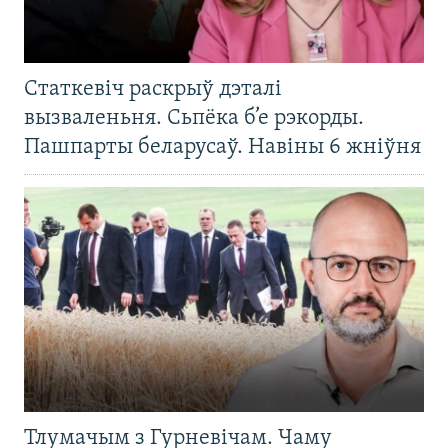
Статкевіч раскрыў дэталі
вызваленьня. Сьпёка б’е рэкорды.
Пашпарты беларусаў. Навіны 6 жніўня
Тлумачым з Гурневічам. Чаму