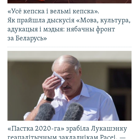
«Усё кепска і вельмі кепска».
Як прайшла дыскусія «Мова, культура,
адукацыя і мэдыя: нябачны фронт
за Беларусь»
«Пастка 2020-га» зрабіла Лукашэнку
геапалітычным закладнікам Расеі, —