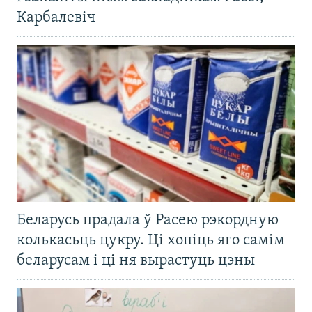
Карбалевіч
Беларусь прадала ў Расею рэкордную
колькасьць цукру. Ці хопіць яго самім
беларусам і ці ня вырастуць цэны