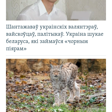
Шантажаваў украінскіх валянтэраў,
вайскоўцаў, палітыкаў. Украіна шукае
беларуса, які займаўся «чорным
піярам»