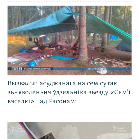
Вызвалілі асуджанага на сем сутак
зьняволеньня ўдзельніка зьезду «Сям’і
вясёлкі» пад Расонамі