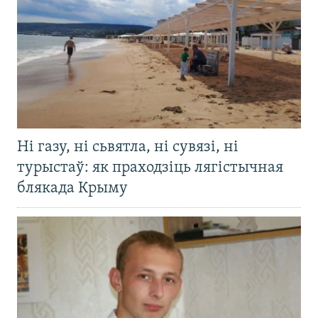
Ні газу, ні сьвятла, ні сувязі, ні
турыстаў: як праходзіць лягістычная
блякада Крыму