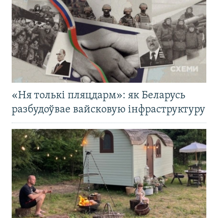
«Ня толькі пляцдарм»: як Беларусь
разбудоўвае вайсковую інфраструктуру