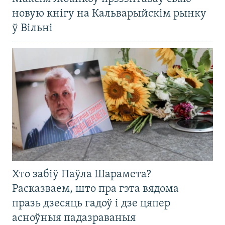
новую кнігу на Кальварыйскім рынку
ў Вільні
Хто забіў Паўла Шарамета?
Расказваем, што пра гэта вядома
празь дзесяць гадоў і дзе цяпер
асноўныя падазраваныя