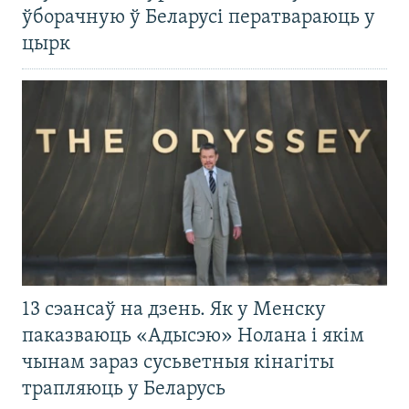
ўборачную ў Беларусі ператвараюць у
цырк
13 сэансаў на дзень. Як у Менску
паказваюць «Адысэю» Нолана і якім
чынам зараз сусьветныя кінагіты
трапляюць у Беларусь