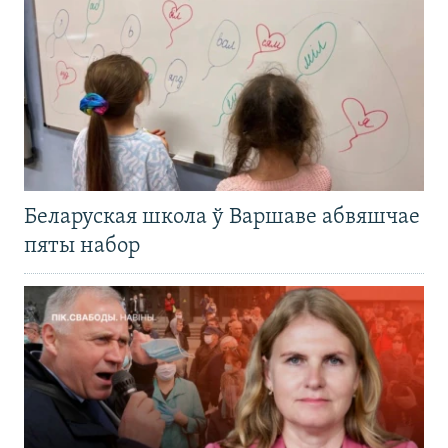
Беларуская школа ў Варшаве абвяшчае
пяты набор