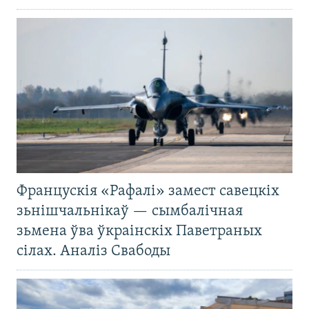
Францускія «Рафалі» замест савецкіх
зьнішчальнікаў — сымбалічная
зьмена ўва ўкраінскіх Паветраных
сілах. Аналіз Свабоды