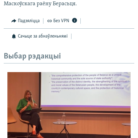
Маскоўскага раёну Берасьця.
Падзяліцца
Без VPN
Сачыце за абнаўленьнямі
Выбар рэдакцыі