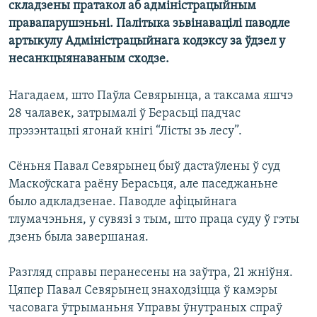
складзены пратакол аб адміністрацыйным
КУЛЬТУРА
МОВА
правапарушэньні. Палітыка зьвінавацілі паводле
КАЛЯНДАР
НА ХВАЛЯХ СВАБОДЫ
артыкулу Адміністрацыйнага кодэксу за ўдзел у
несанкцыянаваным сходзе.
Нагадаем, што Паўла Севярынца, а таксама яшчэ
28 чалавек, затрымалі ў Берасьці падчас
прэзэнтацыі ягонай кнігі “Лісты зь лесу”.
Сёньня Павал Севярынец быў дастаўлены ў суд
Маскоўскага раёну Берасьця, але паседжаньне
было адкладзенае. Паводле афіцыйнага
тлумачэньня, у сувязі з тым, што праца суду ў гэты
дзень была завершаная.
Разгляд справы перанесены на заўтра, 21 жніўня.
Цяпер Павал Севярынец знаходзіцца ў камэры
часовага ўтрыманьня Управы ўнутраных спраў