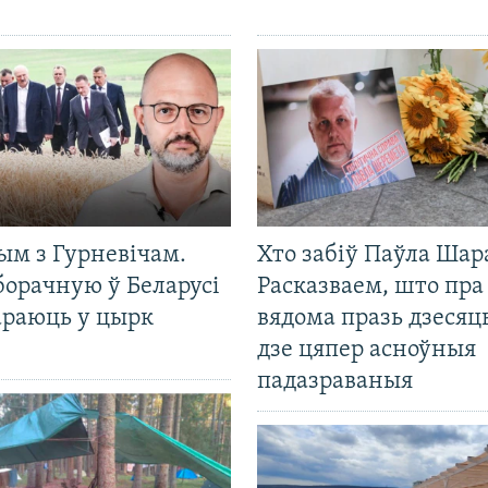
ым з Гурневічам.
Хто забіў Паўла Шар
борачную ў Беларусі
Расказваем, што пра
араюць у цырк
вядома празь дзесяць
дзе цяпер асноўныя
падазраваныя