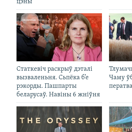
цэны
Статкевіч раскрыў дэталі
Тлумач
вызваленьня. Сьпёка б’е
Чаму ў
рэкорды. Пашпарты
ператв
беларусаў. Навіны 6 жніўня