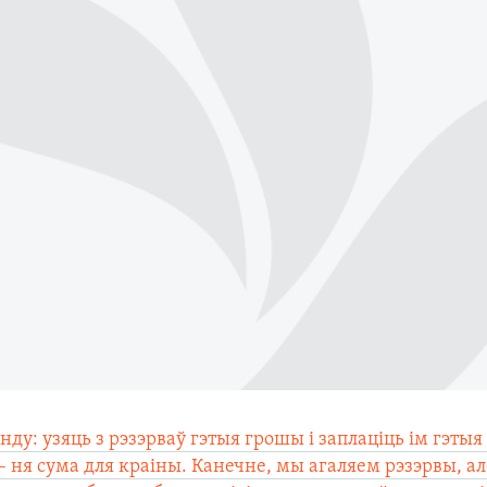
нду: узяць з рэзэрваў гэтыя грошы і заплаціць ім гэтыя
 – ня сума для краіны. Канечне, мы агаляем рэзэрвы, ал