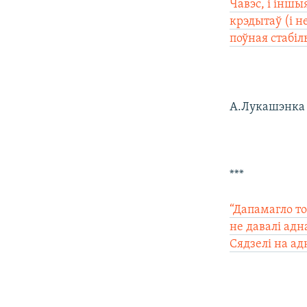
Чавэс, і іншы
крэдытаў (і н
поўная стабіл
А.Лукашэнка а
***
“Дапамагло то
не давалі адн
Сядзелі на ад