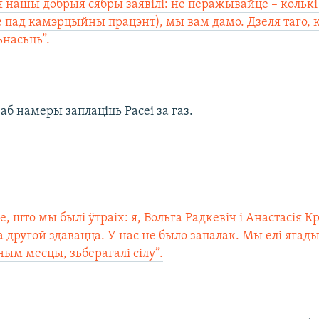
я нашы добрыя сябры заявілі: не перажывайце – колькі
е пад камэрцыйны працэнт), мы вам дамо. Дзеля таго, к
ьнасьць”.
б намеры заплаціць Расеі за газ.
е, што мы былі ўтраіх: я, Вольга Радкевіч і Анастасія 
а другой здавацца. У нас не было запалак. Мы елі ягады,
ным месцы, зьберагалі сілу”.