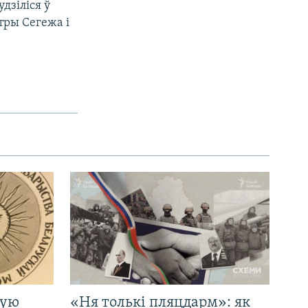
дзіліся ў
нтры Сегежа і
кую
«Ня толькі пляцдарм»: як