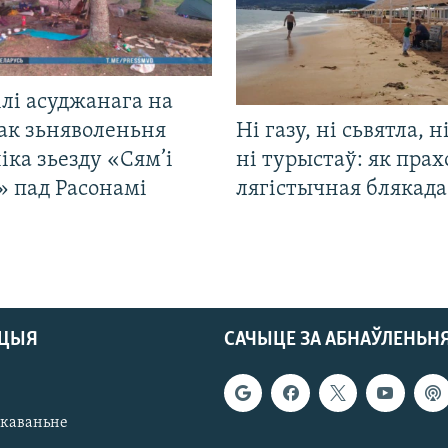
лі асуджанага на
ак зьняволеньня
Ні газу, ні сьвятла, н
іка зьезду «Сям’і
ні турыстаў: як прах
» пад Расонамі
лягістычная блякад
АЦЫЯ
САЧЫЦЕ ЗА АБНАЎЛЕНЬН
якаваньне