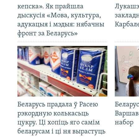
кепска». Як прайшла
Лукашэ
дыскусія «Мова, культура,
закладн
адукацыя і мэдыя: нябачны
Карбал
фронт за Беларусь»
Беларусь прадала ў Расею
Беларус
рэкордную колькасьць
Варшав
цукру. Ці хопіць яго самім
набор
беларусам і ці ня вырастуць