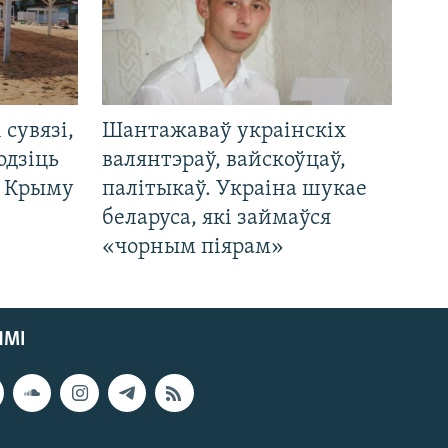
і сувязі,
Шантажаваў украінскіх
одзіць
валянтэраў, вайскоўцаў,
а Крыму
палітыкаў. Украіна шукае
беларуса, які займаўся
«чорным піярам»
ЯМІ