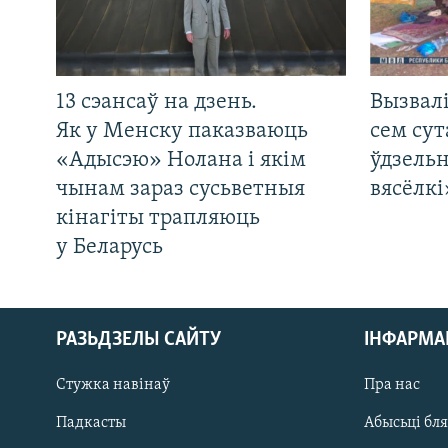
13 сэансаў на дзень.
Вызвалі
Як у Менску паказваюць
сем сут
«Адысэю» Нолана і якім
ўдзельн
чынам зараз сусьветныя
вясёлкі
кінагіты трапляюць
у Беларусь
РАЗЬДЗЕЛЫ САЙТУ
ІНФАРМ
Стужка навінаў
Пра нас
Падкасты
Абысьці бл