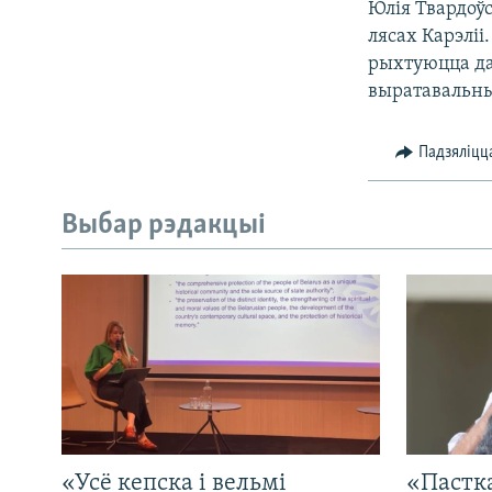
Юлія Твардоўс
лясах Карэліі
рыхтуюцца да
выратавальны
Падзяліцц
Выбар рэдакцыі
«Усё кепска і вельмі
«Пастка