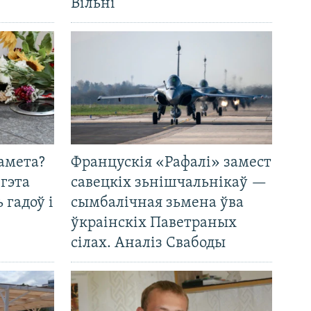
Вільні
амета?
Францускія «Рафалі» замест
 гэта
савецкіх зьнішчальнікаў —
 гадоў і
сымбалічная зьмена ўва
ўкраінскіх Паветраных
сілах. Аналіз Свабоды