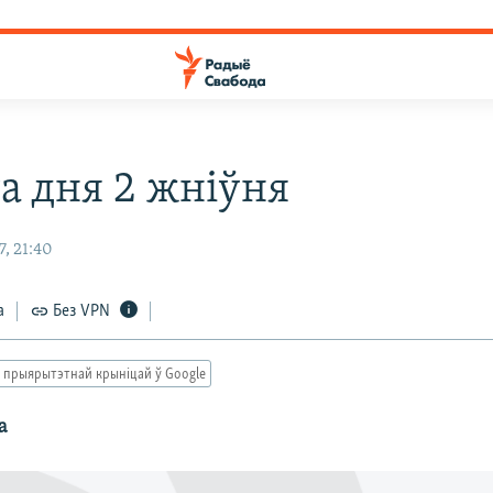
а дня 2 жніўня
, 21:40
а
Без VPN
 прыярытэтнай крыніцай ў Google
а