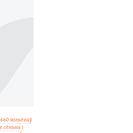
 460 мільёнаў
е сёньня і