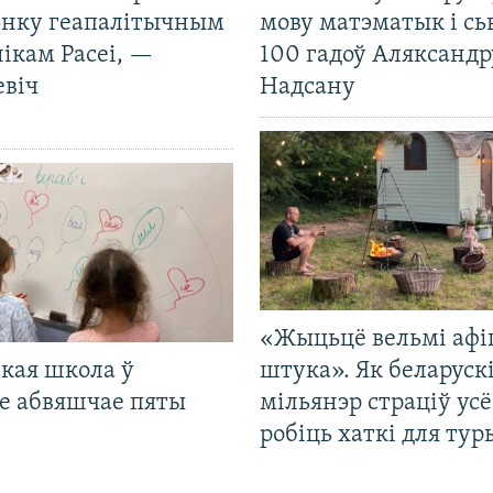
нку геапалітычным
мову матэматык і сь
ікам Расеі, —
100 гадоў Аляксандр
евіч
Надсану
«Жыцьцё вельмі афі
кая школа ў
штука». Як беларуск
е абвяшчае пяты
мільянэр страціў усё
робіць хаткі для тур