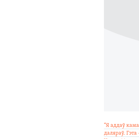
КАЛЯНДАР
НА ХВАЛЯХ СВАБОДЫ
“Я аддаў кама
даляраў. Гэта