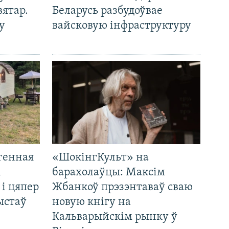
вятар.
Беларусь разбудоўвае
у
вайсковую інфраструктуру
генная
«ШокінгКульт» на
і
барахолаўцы: Максім
 і цяпер
Жбанкоў прэзэнтаваў сваю
ыстаў
новую кнігу на
Кальварыйскім рынку ў