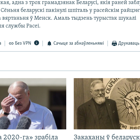
кая, адна з трох грамадзянак Беларусі, якія раней заблу
. Сёньня беларускі пакінулі шпіталь у расейскім райцэ
 вяртаньня ў Менск. Амаль тыдзень турыстак шукалі
я службы Расеі.
а
Без VPN
Сачыце за абнаўленьнямі
Друкаваць
 2020-га» зрабіла
Закаханы ў беларус