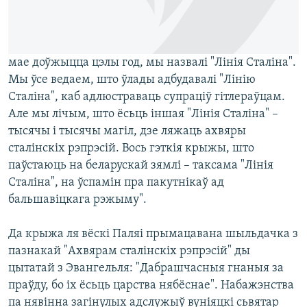
мае доўжыцца цэлы год, мы назвалі "Лінія Сталіна".
Мы ўсе ведаем, што ўлады адбудавалі "Лінію
Сталіна", каб адлюстраваць супраціў гітлераўцам.
Але мы лічым, што ёсьць іншая "Лінія Сталіна" –
тысячы і тысячы магіл, дзе ляжаць ахвяры
сталінскіх рэпрэсій. Вось гэткія крыжы, што
паўстаюць на беларускай зямлі – таксама "Лінія
Сталіна", на ўспамін пра пакутнікаў ад
бальшавіцкага рэжыму".
Да крыжа ля вёскі Паляі прымацавана шыльдачка з
пазнакай "Ахвярам сталінскіх рэпрэсій" ды
цытатай з Эвангельля: "Дабрашчасныя гнаныя за
праўду, бо іх ёсьць царства нябёснае". Набажэнства
па нявінна загінулых адслужыў вуніяцкі сьвятар