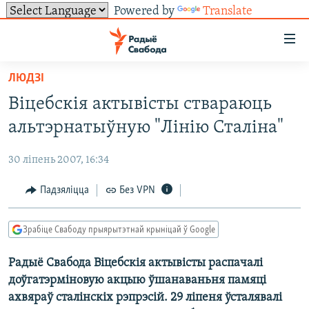
Powered by
Translate
Лінкі
ўнівэрсальнага
доступу
ЛЮДЗІ
НАВІНЫ
Перайсьці
Віцебскія актывісты ствараюць
да
ТОЛЬКІ НА СВАБОДЗЕ
УСЕ НАВІНЫ
альтэрнатыўную "Лінію Сталіна"
галоўнага
СУВЯЗЬ
ВІДЭА І ФОТА
ТЭСТЫ
зьместу
30 ліпень 2007, 16:34
Перайсьці
ПАДПІСАЦЦА
ЛЮДЗІ
БЛОГІ
АБЫСЬЦІ БЛЯКАВАНЬНЕ
да
Падзяліцца
Без VPN
ПАЛІТЫКА
ГІСТОРЫЯ НА СВАБОДЗЕ
ПАДЗЯЛІЦЦА ІНФАРМАЦЫЯЙ
RSS
галоўнай
САЧЫЦЕ ЗА АБНАЎЛЕНЬНЯМІ
навігацыі
ЭКАНОМІКА
ПАДКАСТЫ
ПАДКАСТЫ
Зрабіце Свабоду прыярытэтнай крыніцай ў Google
Перайсьці
ВАЙНА
КНІГІ
FACEBOOK
да
Радыё Свабода Віцебскія актывісты распачалі
БЕЛАРУСЫ НА ВАЙНЕ
АЎДЫЁКНІГІ
TWITTER
пошуку
доўгатэрміновую акцыю ўшанаваньня памяці
ПАЛІТВЯЗЬНІ
PREMIUM
Усе сайты РС/РСЭ
ахвяраў сталінскіх рэпрэсій. 29 ліпеня ўсталявалі