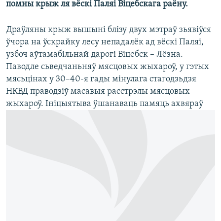
помны крыж ля вёскі Паляі Віцебскага раёну.
КУЛЬТУРА
МОВА
КАЛЯНДАР
НА ХВАЛЯХ СВАБОДЫ
Драўляны крыж вышыні блізу двух мэтраў зьявіўся
ўчора на ўскрайку лесу непадалёк ад вёскі Паляі,
узбоч аўтамабільнай дарогі Віцебск – Лёзна.
Паводле сьведчаньняў мясцовых жыхароў, у гэтых
мясьцінах у 30–40-я гады мінулага стагодзьдзя
НКВД праводзіў масавыя расстрэлы мясцовых
жыхароў.
Ініцыятыва ўшанаваць памяць ахвяраў