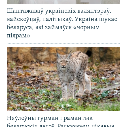
Шантажаваў украінскіх валянтэраў,
вайскоўцаў, палітыкаў. Украіна шукае
беларуса, які займаўся «чорным
піярам»
Няўлоўны гурман і рамантык
беларускіх лясоў. Расказваем цікавыя