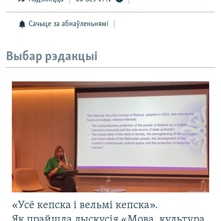
Сачыце за абнаўленьнямі
Выбар рэдакцыі
«Усё кепска і вельмі кепска».
Як прайшла дыскусія «Мова, культура,