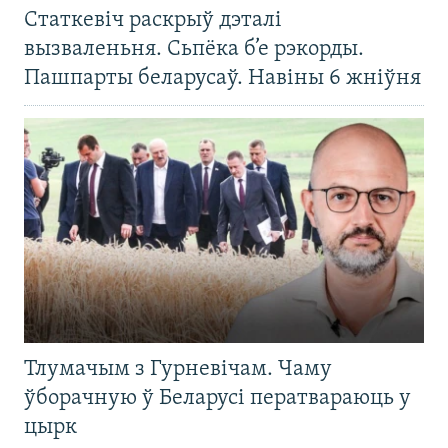
Статкевіч раскрыў дэталі
вызваленьня. Сьпёка б’е рэкорды.
Пашпарты беларусаў. Навіны 6 жніўня
Тлумачым з Гурневічам. Чаму
ўборачную ў Беларусі ператвараюць у
цырк