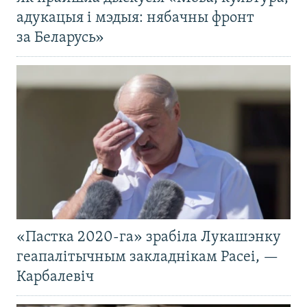
адукацыя і мэдыя: нябачны фронт
за Беларусь»
«Пастка 2020-га» зрабіла Лукашэнку
геапалітычным закладнікам Расеі, —
Карбалевіч