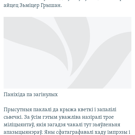
айцец Зьміцер Грышан.
Паніхіда па загінулых
Прысутныя паклалі да крыжа кветкі і запалілі
сьвечкі. За ўсім гэтым уважліва назіралі трое
міліцыянтаў, якія загадзя чакалі тут зьяўленьня
апазыцыянэраў. Яны сфатаграфавалі хаду імпрэзы і