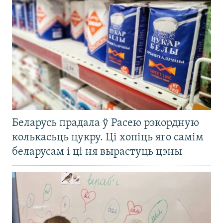
Беларусь прадала ў Расею рэкордную
колькасьць цукру. Ці хопіць яго самім
беларусам і ці ня вырастуць цэны