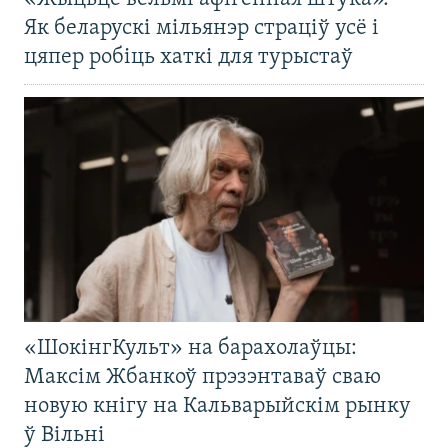
Як беларускі мільянэр страціў усё і
цяпер робіць хаткі для турыстаў
«ШокінгКульт» на барахолаўцы:
Максім Жбанкоў прэзэнтаваў сваю
новую кнігу на Кальварыйскім рынку
ў Вільні