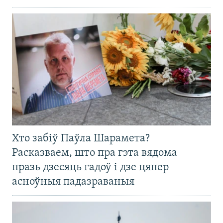
Хто забіў Паўла Шарамета?
Расказваем, што пра гэта вядома
празь дзесяць гадоў і дзе цяпер
асноўныя падазраваныя