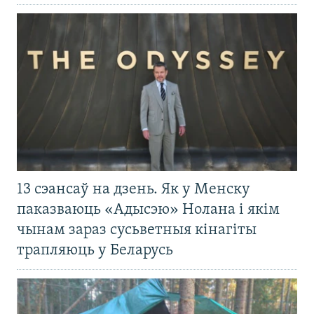
13 сэансаў на дзень. Як у Менску
паказваюць «Адысэю» Нолана і якім
чынам зараз сусьветныя кінагіты
трапляюць у Беларусь