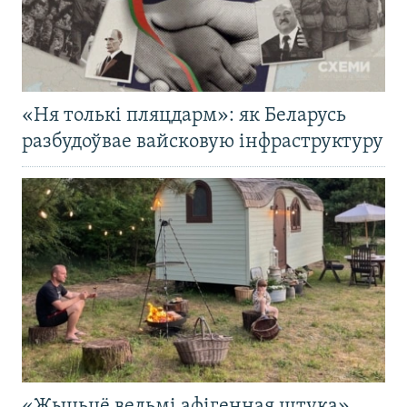
«Ня толькі пляцдарм»: як Беларусь
разбудоўвае вайсковую інфраструктуру
«Жыцьцё вельмі афігенная штука».