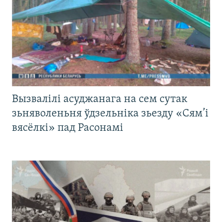
Вызвалілі асуджанага на сем сутак
зьняволеньня ўдзельніка зьезду «Сям’і
вясёлкі» пад Расонамі