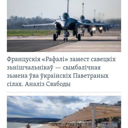
Францускія «Рафалі» замест савецкіх
зьнішчальнікаў — сымбалічная
зьмена ўва ўкраінскіх Паветраных
сілах. Аналіз Свабоды