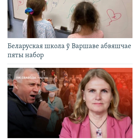
Беларуская школа ў Варшаве абвяшчае
пяты набор