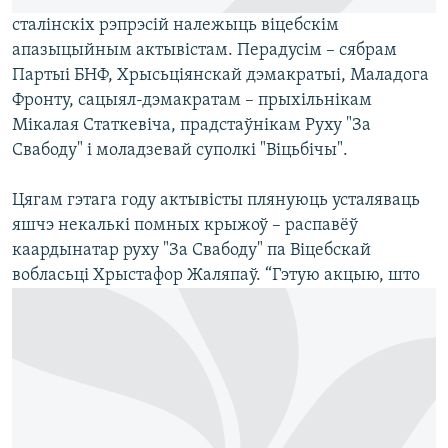
сталінскіх рэпрэсій належыць віцебскім
апазыцыйным актывістам. Перадусім – сябрам
Партыі БНФ, Хрысьціянскай дэмакратыі, Маладога
Фронту, сацыял-дэмакратам – прыхільнікам
Мікалая Статкевіча, прадстаўнікам Руху "За
Свабоду" і моладзевай суполкі "Віцьбічы".
Цягам гэтага году актывісты плянуюць усталяваць
яшчэ некалькі помных крыжоў – распавёў
каардынатар руху "За Свабоду" па Віцебскай
вобласьці Хрыстафор Жаляпаў.
“Гэтую акцыю, што