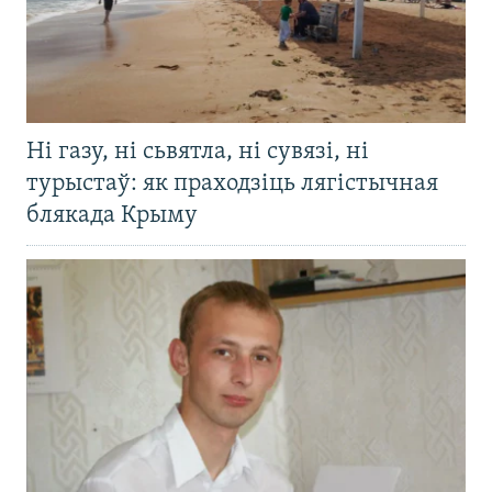
Ні газу, ні сьвятла, ні сувязі, ні
турыстаў: як праходзіць лягістычная
блякада Крыму