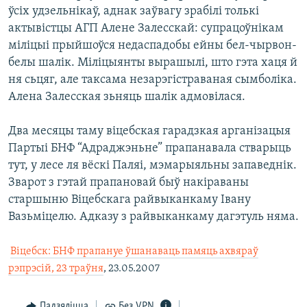
ўсіх удзельнікаў, аднак заўвагу зрабілі толькі
актывістцы АГП Алене Залесскай: супрацоўнікам
міліцыі прыйшоўся недаспадобы ейны бел-чырвон-
белы шалік. Міліцыянты вырашылі, што гэта хаця й
ня сьцяг, але таксама незарэгістраваная сымболіка.
Алена Залесская зьняць шалік адмовілася.
Два месяцы таму віцебская гарадзкая арганізацыя
Партыі БНФ “Адраджэньне” прапанавала стварыць
тут, у лесе ля вёскі Паляі, мэмарыяльны запаведнік.
Зварот з гэтай прапановай быў накіраваны
старшыню Віцебскага райвыканкаму Івану
Вазьміцелю. Адказу з райвыканкаму дагэтуль няма.

Віцебск: БНФ прапануе ўшанаваць памяць ахвяраў
рэпрэсій, 23 траўня
, 23.05.2007
Падзяліцца
Без VPN