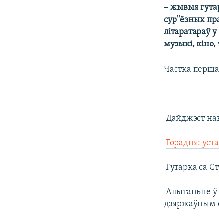
– жывыя гутар
КАЛЯНДАР
НА ХВАЛЯХ СВАБОДЫ
сур''ёзных пр
літаратараў у
музыкі, кіно, 
Частка перша
 Дайджэст на

Горадня: уст
 Гутарка са 
 Апытаньне ў
дзяржаўным с