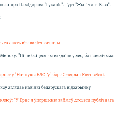
яксандра Памідорава "Гукапіс". Гурт "Жыгімонт Ваза".
:
 лясах актывізаваліся кляшчы.
 Менску: "Ці не баіцеся вы езьдзіць у лес, бо павялічыл
тэрнэт у "Начную аБЛОГу" бярэ Севярын Квяткоўскі.
коў аглядае навінкі беларускага відэарынку
кляеў: "У Брне я ўпершыню займеў досьвед публічнаг