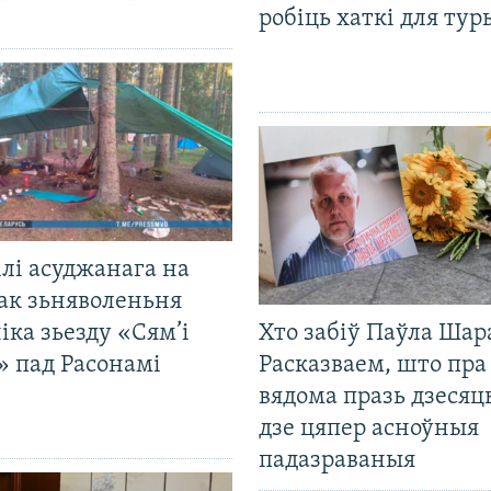
робіць хаткі для тур
лі асуджанага на
ак зьняволеньня
іка зьезду «Сям’і
Хто забіў Паўла Шар
» пад Расонамі
Расказваем, што пра
вядома празь дзесяць
дзе цяпер асноўныя
падазраваныя