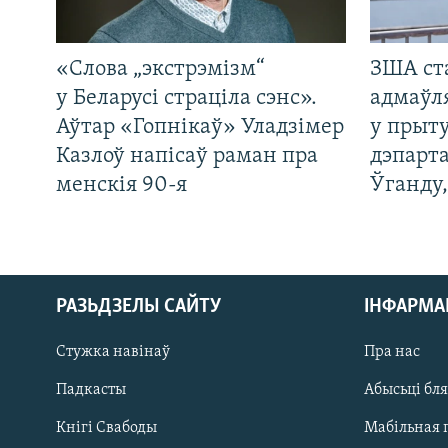
«Слова „экстрэмізм“
ЗША ст
у Беларусі страціла сэнс».
адмаўл
Аўтар «Гопнікаў» Уладзімер
у прыту
Казлоў напісаў раман пра
дэпарта
менскія 90-я
Ўганду
РАЗЬДЗЕЛЫ САЙТУ
ІНФАРМ
Стужка навінаў
Пра нас
Падкасты
Абысьці бл
Кнігі Свабоды
Мабільная 