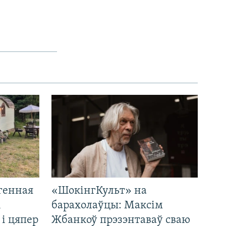
генная
«ШокінгКульт» на
і
барахолаўцы: Максім
 і цяпер
Жбанкоў прэзэнтаваў сваю