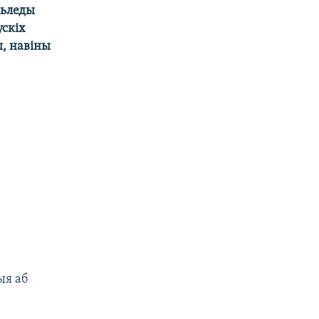
сьледы
ускіх
ы, навіны
ыя аб