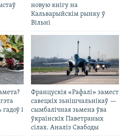
ыстаў
новую кнігу на
Кальварыйскім рынку ў
Вільні
амета?
Францускія «Рафалі» замест
 гэта
савецкіх зьнішчальнікаў —
 гадоў і
сымбалічная зьмена ўва
ўкраінскіх Паветраных
сілах. Аналіз Свабоды