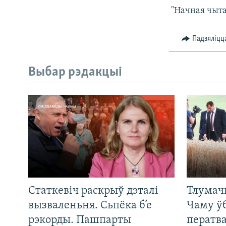
 "Начная чы
Падзяліцц
Выбар рэдакцыі
Статкевіч раскрыў дэталі
Тлумач
вызваленьня. Сьпёка б’е
Чаму ў
рэкорды. Пашпарты
ператв