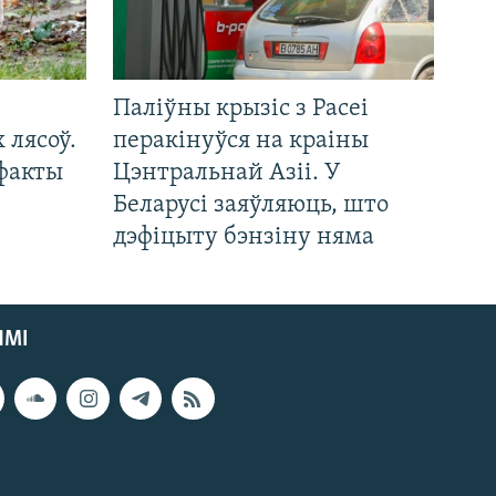
Паліўны крызіс з Расеі
 лясоў.
перакінуўся на краіны
 факты
Цэнтральнай Азіі. У
Беларусі заяўляюць, што
дэфіцыту бэнзіну няма
ЯМІ