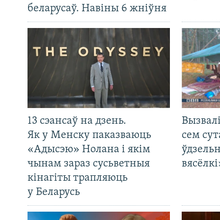
беларусаў. Навіны 6 жніўня
13 сэансаў на дзень.
Вызвалі
Як у Менску паказваюць
сем сут
«Адысэю» Нолана і якім
ўдзельн
чынам зараз сусьветныя
вясёлкі
кінагіты трапляюць
у Беларусь