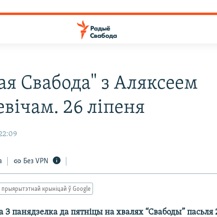
ая Свабода" з Аляксеем
вічам. 26 ліпеня
22:09
а
Без VPN
 прыярытэтнай крыніцай ў Google
 З панядзелка да пятніцы на хвалях “Свабоды” пасьля 