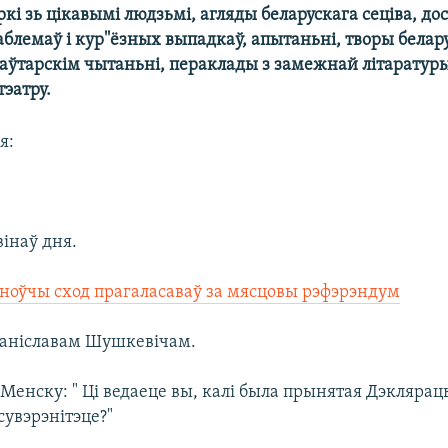
кі зь цікавымі людзьмі, агляды беларускага сеціва, до
аблемаў і кур''ёзных выпадкаў, апытаньні, творы белар
 аўтарскім чытаньні, пераклады з замежнай літаратур
тэатру.
я:
вінаў дня.
аноўчы сход прагаласаваў за мясцовы рэфэрэндум
Станіславам Шушкевічам.
 Менску: " Ці ведаеце вы, калі была прынятая Дэклярац
увэрэнітэце?"