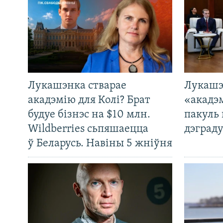
Лукашэнка стварае
Лукашэ
акадэмію для Колі? Брат
«акадэ
будуе бізнэс на $10 млн.
пакуль 
Wildberries сьпяшаецца
дэграду
ў Беларусь. Навіны 5 жніўня