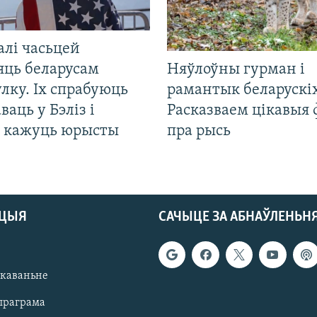
алі часьцей
яць беларусам
Няўлоўны гурман і
лку. Іх спрабуюць
рамантык беларускіх
ваць у Бэліз і
Расказваем цікавыя
, кажуць юрысты
пра рысь
АЦЫЯ
САЧЫЦЕ ЗА АБНАЎЛЕНЬН
якаваньне
праграма