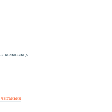
ася колькасьць
а чытаньня