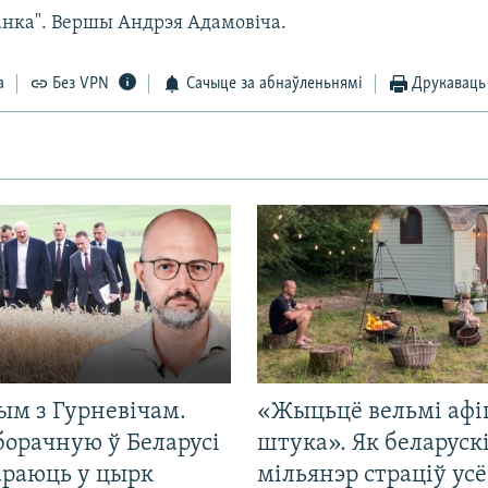
танка". Вершы Андрэя Адамовіча.
а
Без VPN
Сачыце за абнаўленьнямі
Друкаваць
ым з Гурневічам.
«Жыцьцё вельмі афі
борачную ў Беларусі
штука». Як беларуск
араюць у цырк
мільянэр страціў усё