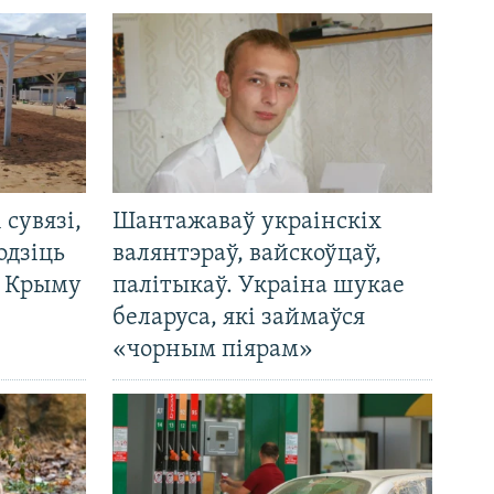
і сувязі,
Шантажаваў украінскіх
одзіць
валянтэраў, вайскоўцаў,
а Крыму
палітыкаў. Украіна шукае
беларуса, які займаўся
«чорным піярам»