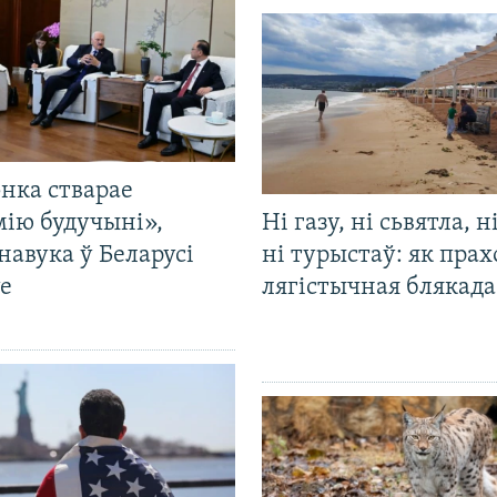
нка стварае
мію будучыні»,
Ні газу, ні сьвятла, н
навука ў Беларусі
ні турыстаў: як прах
е
лягістычная блякад