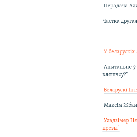
 Перадача Ал
Частка другая

У беларускіх
 Апытаньне ў
кляшчоў?"

Беларускі Ін
 Максім Жбан

Уладзімер Ня
прозы"