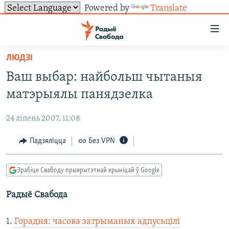
Powered by
Translate
Лінкі
ўнівэрсальнага
доступу
ЛЮДЗІ
НАВІНЫ
Перайсьці
Ваш выбар: найбольш чытаныя
да
ТОЛЬКІ НА СВАБОДЗЕ
УСЕ НАВІНЫ
матэрыялы панядзелка
галоўнага
СУВЯЗЬ
ВІДЭА І ФОТА
ТЭСТЫ
зьместу
24 ліпень 2007, 11:08
Перайсьці
ПАДПІСАЦЦА
ЛЮДЗІ
БЛОГІ
АБЫСЬЦІ БЛЯКАВАНЬНЕ
да
Падзяліцца
Без VPN
ПАЛІТЫКА
ГІСТОРЫЯ НА СВАБОДЗЕ
ПАДЗЯЛІЦЦА ІНФАРМАЦЫЯЙ
RSS
галоўнай
САЧЫЦЕ ЗА АБНАЎЛЕНЬНЯМІ
навігацыі
ЭКАНОМІКА
ПАДКАСТЫ
ПАДКАСТЫ
Зрабіце Свабоду прыярытэтнай крыніцай ў Google
Перайсьці
ВАЙНА
КНІГІ
FACEBOOK
да
Радыё Свабода
БЕЛАРУСЫ НА ВАЙНЕ
АЎДЫЁКНІГІ
TWITTER
пошуку
ПАЛІТВЯЗЬНІ
PREMIUM
Усе сайты РС/РСЭ
1.
Горадня: часова затрыманых адпусьцілі