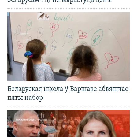
беларусам і ці ня вырастуць цэны
Беларуская школа ў Варшаве абвяшчае
пяты набор