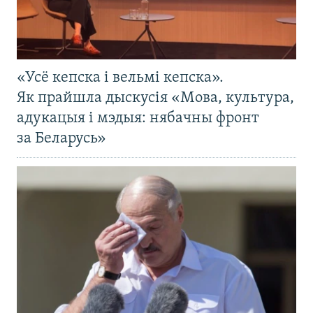
«Усё кепска і вельмі кепска».
Як прайшла дыскусія «Мова, культура,
адукацыя і мэдыя: нябачны фронт
за Беларусь»