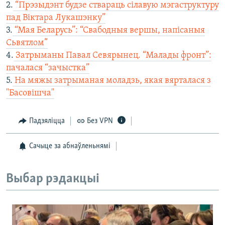
2.
“Прэзыдэнт будзе ствараць сілавую мэгаструктуру
КУЛЬТУРА
МОВА
пад Віктара Лукашэнку”
КАЛЯНДАР
НА ХВАЛЯХ СВАБОДЫ
3.
“Мая Беларусь”: “Свабодныя вершы, напісаныя
Сьвятлом”
4.
Затрыманы Павал Севярынец. “Малады фронт”:
пачалася “зачыстка”
5.
На мяжы затрыманая моладзь, якая вярталася з
"Басовішча"
Падзяліцца
Без VPN
Сачыце за абнаўленьнямі
Выбар рэдакцыі