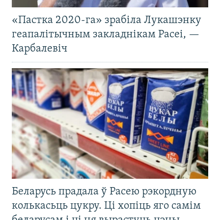
«Пастка 2020-га» зрабіла Лукашэнку
геапалітычным закладнікам Расеі, —
Карбалевіч
Беларусь прадала ў Расею рэкордную
колькасьць цукру. Ці хопіць яго самім