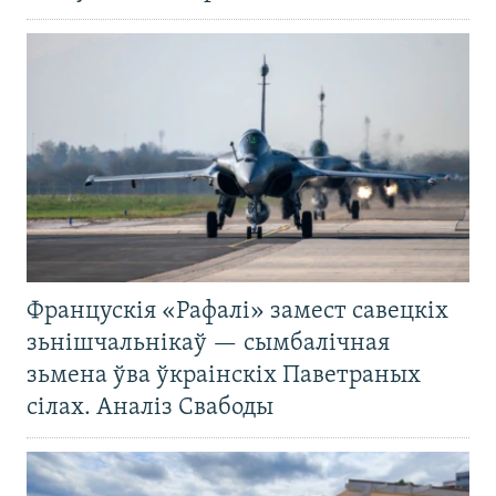
Францускія «Рафалі» замест савецкіх
зьнішчальнікаў — сымбалічная
зьмена ўва ўкраінскіх Паветраных
сілах. Аналіз Свабоды