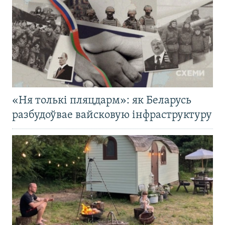
«Ня толькі пляцдарм»: як Беларусь
разбудоўвае вайсковую інфраструктуру