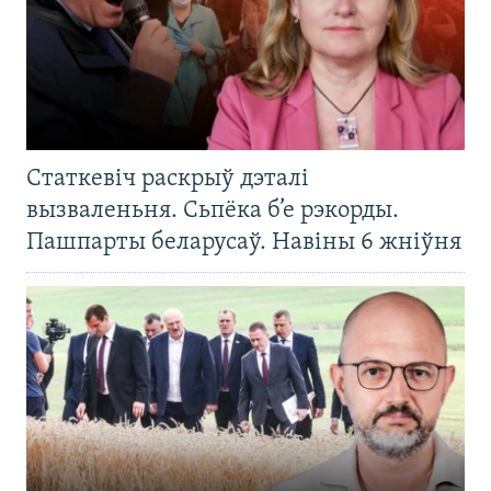
Статкевіч раскрыў дэталі
вызваленьня. Сьпёка б’е рэкорды.
Пашпарты беларусаў. Навіны 6 жніўня