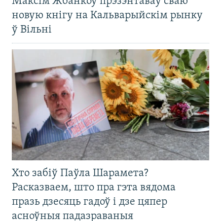
Максім Жбанкоў прэзэнтаваў сваю
новую кнігу на Кальварыйскім рынку
ў Вільні
Хто забіў Паўла Шарамета?
Расказваем, што пра гэта вядома
празь дзесяць гадоў і дзе цяпер
асноўныя падазраваныя