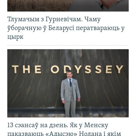
Тлумачым з Гурневічам. Чаму
ўборачную ў Беларусі ператвараюць у
цырк
13 сэансаў на дзень. Як у Менску
паказваюць «Адысэю» Нолана і якім