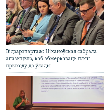
Відэарэпартаж: Ціханоўская сабрала
апазыцыю, каб абмеркаваць плян
прыходу да ўлады