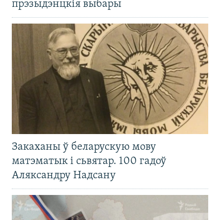
прэзыдэнцкія выбары
Закаханы ў беларускую мову
матэматык і сьвятар. 100 гадоў
Аляксандру Надсану