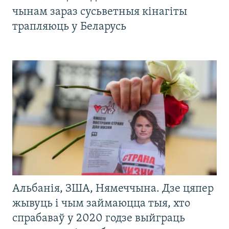
чынам зараз сусьветныя кінагіты
трапляюць у Беларусь
Альбанія, ЗША, Нямеччына. Дзе цяпер
жывуць і чым займаюцца тыя, хто
спрабаваў у 2020 годзе выйграць