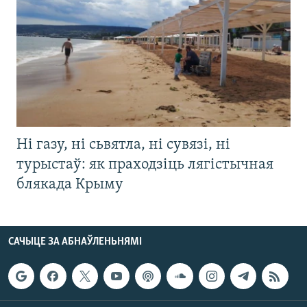
Ні газу, ні сьвятла, ні сувязі, ні
турыстаў: як праходзіць лягістычная
блякада Крыму
САЧЫЦЕ ЗА АБНАЎЛЕНЬНЯМІ