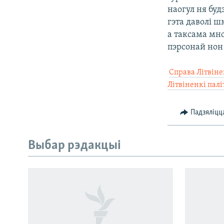
наогул ня буд
гэта даволі 
а таксама мн
пэрсонай нон 

Справа Літвіне
Літвіненкі пал
Падзяліцц
Выбар рэдакцыі