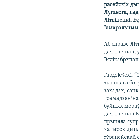
расейскіх ды
КАЛЯНДАР
НА ХВАЛЯХ СВАБОДЫ
Лугавога, па
Літвіненкі. Б
“амаральным”
Аб справе Літ
дачыненьні, 
Вялікабрытані
Гардзіеўскі: 
зь іншага бо
захадах, сан
грамадзяніна 
буйных мераў.
дачыненьні Бр
прыняла супр
чатырох дыпл
эўрапейскай с