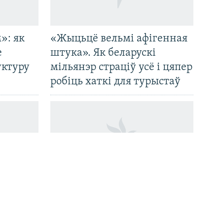
»: як
«Жыцьцё вельмі афігенная
е
штука». Як беларускі
уктуру
мільянэр страціў усё і цяпер
робіць хаткі для турыстаў
Хто забіў Паўла Шарамета?
м
Расказваем, што пра гэта