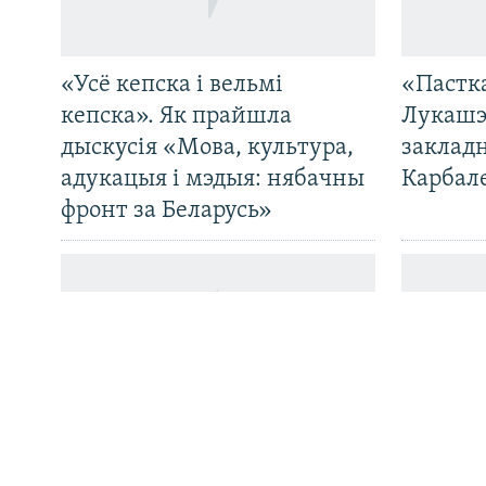
«Усё кепска і вельмі
«Пастка
САЧЫЦЕ ЗА АБНАЎЛЕНЬНЯМІ
кепска». Як прайшла
Лукашэ
дыскусія «Мова, культура,
закладн
адукацыя і мэдыя: нябачны
Карбал
фронт за Беларусь»
Усе сайты РС/РСЭ
Беларусь прадала ў Расею
Беларус