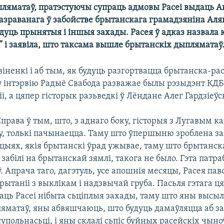
пляматаў, пратэстуючы супраць адмовы Расеі выдаць А
дазраванага ў забойстве брытанскага грамадзяніна Ал
удуць прынятыя і іншыя захады. Расея ў адказ назвала 
 і заявіла, што таксама вышле брытанскіх дыпляматаў
віненкі і аб тым, як будуць разгортвацца брытанска-ра
у інтэрвію Радыё Свабода разважае былы рэзыдэнт КДБ
і, а цяпер гісторык разьведкі ў Лёндане Алег Гардзіеўск
“Справа ў тым, што, з аднаго боку, гісторыя з Лугавым к
ку, толькі пачынаецца. Таму што ўпершыню зроблена за
кцыях, якія брытанскі ўрад ужывае, таму што брытанск
забілі на брытанскай зямлі, такога не было. Гэта патра
 Апрача таго, дагэтуль, усе апошнія месяцы, Расея паво
ытаніі з выклікам і надзвычай груба. Пасьля гэтага ц
аць Расеі нібыта сьціплыя захады, таму што яны высы
яматаў, яны абвяшчаюць, што будуць дамаўляцца аб за
упольнасьці, і яны склалі сьпіс буйных расейскіх чыно