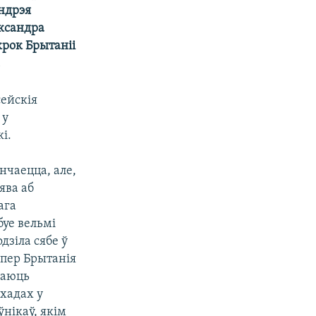
ндрэя
яксандра
крок Брытаніі
.
сейскія
 у
і.
анчаецца, але,
ява аб
ага
буе вельмі
дзіла сябе ў
япер Брытанія
лаюць
хадах у
ўнікаў, якім