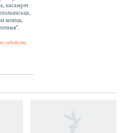
ла, насамрэч
упольнасьць,
ы мовіць,
тотныя”.
ло забойства