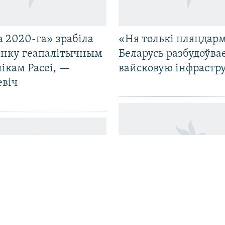
 2020-га» зрабіла
«Ня толькі пляцдарм
нку геапалітычным
Беларусь разбудоўва
ікам Расеі, —
вайсковую інфрастр
евіч
«ШокінгКульт» на
кая школа ў
барахолаўцы: Максі