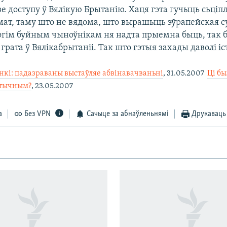
зе доступу ў Вялікую Брытанію. Хаця гэта гучыць сьціп
шмат, таму што не вядома, што вырашыць эўрапейская с
огім буйным чыноўнікам ня надта прыемна быць, так б
грата ў Вялікабрытаніі. Так што гэтыя захады даволі іс
нкі: падазраваны выстаўляе абвінавачваньні
, 31.05.2007 
Ці бы
ітычным?
, 23.05.2007
а
Без VPN
Сачыце за абнаўленьнямі
Друкаваць