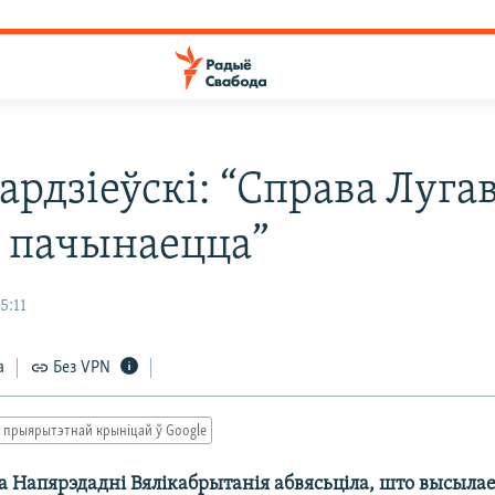
ардзіеўскі: “Справа Луга
і пачынаецца”
5:11
а
Без VPN
 прыярытэтнай крыніцай ў Google
а Напярэдадні Вялікабрытанія абвясьціла, што высыла