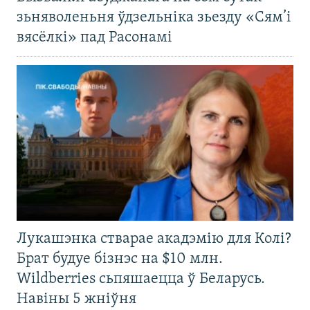
зьняволеньня ўдзельніка зьезду «Сям’і
вясёлкі» пад Расонамі
Лукашэнка стварае акадэмію для Колі?
Брат будуе бізнэс на $10 млн.
Wildberries сьпяшаецца ў Беларусь.
Навіны 5 жніўня