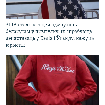
ЗША сталі часьцей адмаўляць
беларусам у прытулку. Іх спрабуюць
дэпартаваць у Бэліз і Ўганду, кажуць
юрысты