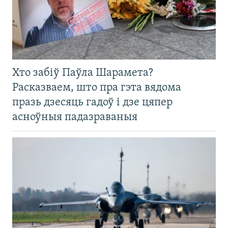
Хто забіў Паўла Шарамета?
Расказваем, што пра гэта вядома
празь дзесяць гадоў і дзе цяпер
асноўныя падазраваныя