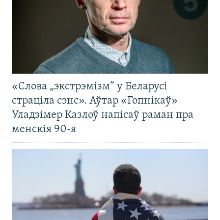
«Слова „экстрэмізм“ у Беларусі
страціла сэнс». Аўтар «Гопнікаў»
Уладзімер Казлоў напісаў раман пра
менскія 90-я