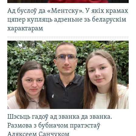
Ад буслоў да «Ментску». У якіх крамах
цяпер купляць адзеньне зь беларускім
характарам
Шэсьць гадоў ад званка да званка.
Размова з бубначом пратэстаў
Аляксеем Санчуком