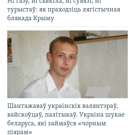
Ні газу, ні сьвятла, ні сувязі, ні
турыстаў: як праходзіць лягістычная
блякада Крыму
Шантажаваў украінскіх валянтэраў,
вайскоўцаў, палітыкаў. Украіна шукае
беларуса, які займаўся «чорным
піярам»