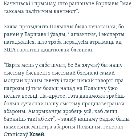
Качыньскі і прызнаў, што рашэньне Варшавы “мае
таксама палітычны кантэкст”.
Заява прэзыдэнта Польшчы была нечаканай, бо
раней у Варшаве і ўлады, і апазыцыя, і экспэрты
пагаджаліся, што трэба перадусім атрымаць ад
ЗША гарантыі дадатковай бясьпекі.
“Варта мець у сябе шчыт, бо ён злучыў бы нашу
сыстэму бясьпекі з сыстэмай бясьпекі самай
моцнай краіны сьвету і тады ніякай гаворкі пра
пагрозы ці тым больш напад на Польшчу ўжо
нельга весьці. Па-другое, гэта дапаможа зрабіць
больш сучаснай нашу сыстэму проціпаветранай
абароны. Амэрыканцы зробяць усё, каб лепш
бараніць такі аб’ект”, – заявіў нашаму радыё былы
намесьнік міністра абароны Польшчы, генэрал
Станіслаў
Козей
.