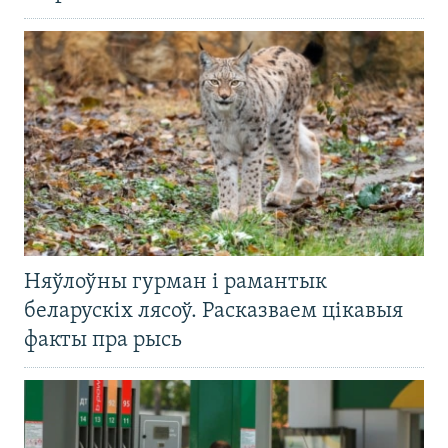
Няўлоўны гурман і рамантык
беларускіх лясоў. Расказваем цікавыя
факты пра рысь