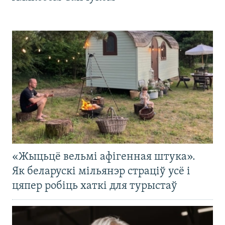
«Жыцьцё вельмі афігенная штука».
Як беларускі мільянэр страціў усё і
цяпер робіць хаткі для турыстаў