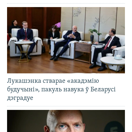
Лукашэнка стварае «акадэмію
будучыні», пакуль навука ў Беларусі
дэградуе