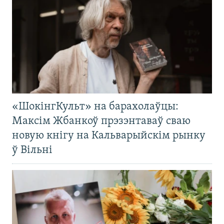
«ШокінгКульт» на барахолаўцы:
Максім Жбанкоў прэзэнтаваў сваю
новую кнігу на Кальварыйскім рынку
ў Вільні