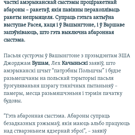
часткі амэрыканскай сыстэмы проціракетнай
КУЛЬТУРА
МОВА
абароны – ракетаў, якія павінны перахопліваць
КАЛЯНДАР
НА ХВАЛЯХ СВАБОДЫ
ракеты непрыяцеля. Супраць гэтага актыўна
выступае Расея, хаця і ў Вашынгтоне, і ў Варшаве
запэўніваюць, што гэта выключна абаронная
сыстэма.
Пасьля сустрэчы ў Вашынгтоне з прэзыдэнтам ЗША
Джорджам
Бушам
, Лех
Качыньскі
заявіў, што
амэрыканскі шчыт “патрэбны Польшчы” і будзе
разьмешчаны на польскай тэрыторыі пасьля
ўрэгуляваньня шэрагу тэхнічных пытаньняў –
памеры, месца разьмяшчэньня і тэрмін пачатку
будовы.
“Гэта абаронная сыстэма. Абароны супраць
безадказных рэжымаў, якія маюць альбо працуюць
над стварэньнем ядзернай зброі”, – заявіў