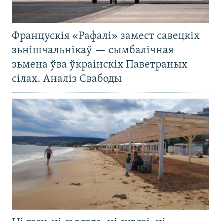
Францускія «Рафалі» замест савецкіх
зьнішчальнікаў — сымбалічная
зьмена ўва ўкраінскіх Паветраных
сілах. Аналіз Свабоды