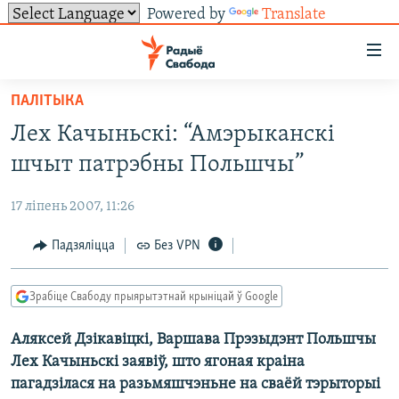
Powered by
Translate
Лінкі
ўнівэрсальнага
доступу
ПАЛІТЫКА
НАВІНЫ
Перайсьці
Лех Качыньскі: “Амэрыканскі
да
ТОЛЬКІ НА СВАБОДЗЕ
УСЕ НАВІНЫ
шчыт патрэбны Польшчы”
галоўнага
СУВЯЗЬ
ВІДЭА І ФОТА
ТЭСТЫ
зьместу
17 ліпень 2007, 11:26
Перайсьці
ПАДПІСАЦЦА
ЛЮДЗІ
БЛОГІ
АБЫСЬЦІ БЛЯКАВАНЬНЕ
да
Падзяліцца
Без VPN
ПАЛІТЫКА
ГІСТОРЫЯ НА СВАБОДЗЕ
ПАДЗЯЛІЦЦА ІНФАРМАЦЫЯЙ
RSS
галоўнай
САЧЫЦЕ ЗА АБНАЎЛЕНЬНЯМІ
навігацыі
ЭКАНОМІКА
ПАДКАСТЫ
ПАДКАСТЫ
Зрабіце Свабоду прыярытэтнай крыніцай ў Google
Перайсьці
ВАЙНА
КНІГІ
FACEBOOK
да
Аляксей Дзікавіцкі, Варшава Прэзыдэнт Польшчы
БЕЛАРУСЫ НА ВАЙНЕ
АЎДЫЁКНІГІ
TWITTER
пошуку
Лех Качыньскі заявіў, што ягоная краіна
ПАЛІТВЯЗЬНІ
PREMIUM
Усе сайты РС/РСЭ
пагадзілася на разьмяшчэньне на сваёй тэрыторыі