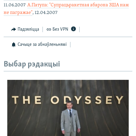
11.06.2007 
А.Патупа: "Супрацьракетная абарона ЗША нам
не пагражае"
, 12.04.2007
Падзяліцца
Без VPN
Сачыце за абнаўленьнямі
Выбар рэдакцыі