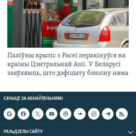
Паліўны крызіс з Расеі перакінуўся на
краіны Цэнтральнай Азіі. У Беларусі
заяўляюць, што дэфіцыту бэнзіну няма
САЧЫЦЕ ЗА АБНАЎЛЕНЬНЯМІ
РАЗЬДЗЕЛЫ САЙТУ