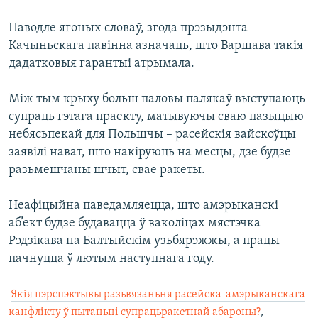
Паводле ягоных словаў, згода прэзыдэнта
Качыньскага павінна азначаць, што Варшава такія
дадатковыя гарантыі атрымала.
Між тым крыху больш паловы палякаў выступаюць
супраць гэтага праекту, матывуючы сваю пазыцыю
небясьпекай для Польшчы – расейскія вайскоўцы
заявілі нават, што накіруюць на месцы, дзе будзе
разьмешчаны шчыт, свае ракеты.
Неафіцыйна паведамляецца, што амэрыканскі
аб’ект будзе будавацца ў ваколіцах мястэчка
Рэдзікава на Балтыйскім узьбярэжжы, а працы
пачнуцца ў лютым наступнага году.

Якія пэрспэктывы разьвязаньня расейска-амэрыканскага
канфлікту ў пытаньні супрацьракетнай абароны?
,