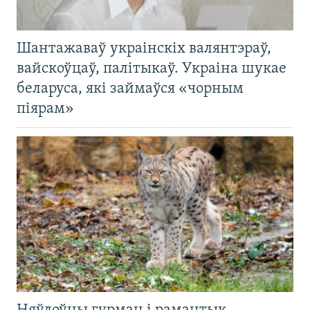
Шантажаваў украінскіх валянтэраў,
вайскоўцаў, палітыкаў. Украіна шукае
беларуса, які займаўся «чорным
піярам»