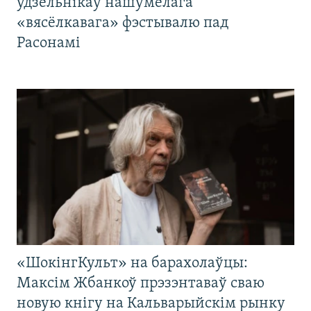
удзельнікаў нашумелага
«вясёлкавага» фэстывалю пад
Расонамі
«ШокінгКульт» на барахолаўцы:
Максім Жбанкоў прэзэнтаваў сваю
новую кнігу на Кальварыйскім рынку