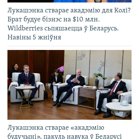
Лукашэнка стварае акадэмію для Колі?
Брат будуе бізнэс на $10 млн.
Wildberries сьпяшаецца ў Беларусь.
Навіны 5 жніўня
Лукашэнка стварае «акадэмію
будучыні», пакуль навука ў Беларусі