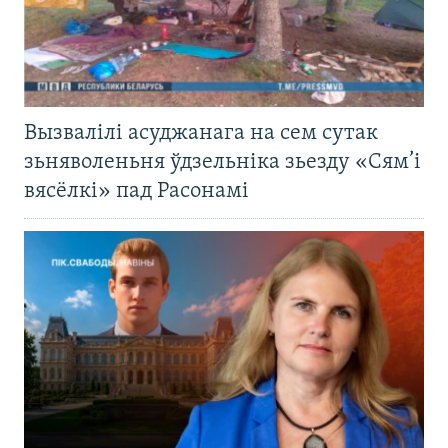
Вызвалілі асуджанага на сем сутак
зьняволеньня ўдзельніка зьезду «Сям’і
вясёлкі» пад Расонамі