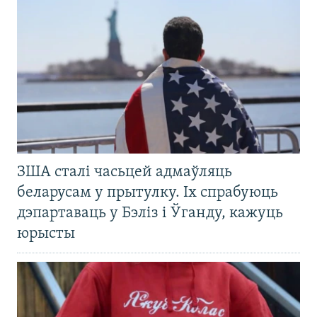
ЗША сталі часьцей адмаўляць
беларусам у прытулку. Іх спрабуюць
дэпартаваць у Бэліз і Ўганду, кажуць
юрысты