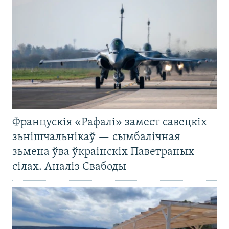
Францускія «Рафалі» замест савецкіх
зьнішчальнікаў — сымбалічная
зьмена ўва ўкраінскіх Паветраных
сілах. Аналіз Свабоды