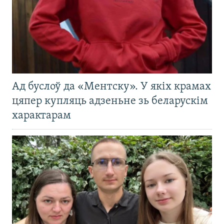
Ад буслоў да «Ментску». У якіх крамах
цяпер купляць адзеньне зь беларускім
характарам