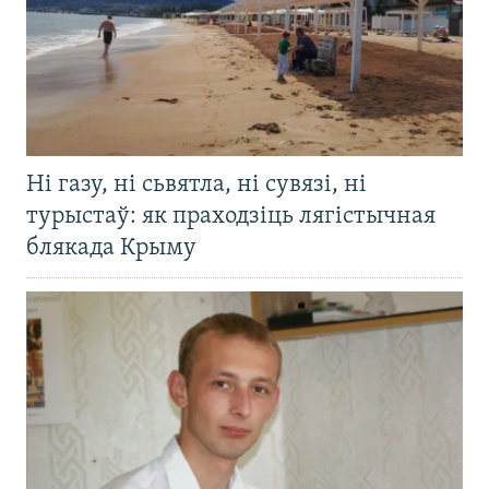
Ні газу, ні сьвятла, ні сувязі, ні
турыстаў: як праходзіць лягістычная
блякада Крыму