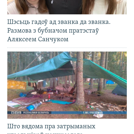
Шэсьць гадоў ад званка да званка.
Размова з бубначом пратэстаў
Аляксеем Санчуком
Што вядома пра затрыманых