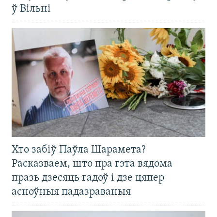
ў Вільні
Хто забіў Паўла Шарамета?
Расказваем, што пра гэта вядома
празь дзесяць гадоў і дзе цяпер
асноўныя падазраваныя