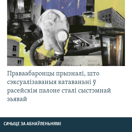
Праваабаронцы прызналі, што
сэксуалізаваныя катаваньні ў
расейскім палоне сталі сыстэмнай
зьявай
САЧЫЦЕ ЗА АБНАЎЛЕНЬНЯМІ