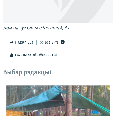
Дом на вул.Сацыялістычнай, 44
Падзяліцца
Без VPN
Сачыце за абнаўленьнямі
Выбар рэдакцыі