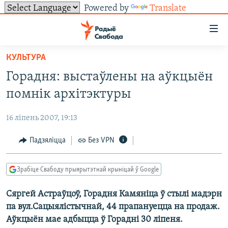
Powered by
Translate
Лінкі
ўнівэрсальнага
доступу
КУЛЬТУРА
НАВІНЫ
Перайсьці
Горадня: выстаўлены на аўкцыён
да
ТОЛЬКІ НА СВАБОДЗЕ
УСЕ НАВІНЫ
помнік архітэктуры
галоўнага
СУВЯЗЬ
ВІДЭА І ФОТА
ТЭСТЫ
зьместу
16 ліпень 2007, 19:13
Перайсьці
ПАДПІСАЦЦА
ЛЮДЗІ
БЛОГІ
АБЫСЬЦІ БЛЯКАВАНЬНЕ
да
Падзяліцца
Без VPN
ПАЛІТЫКА
ГІСТОРЫЯ НА СВАБОДЗЕ
ПАДЗЯЛІЦЦА ІНФАРМАЦЫЯЙ
RSS
галоўнай
САЧЫЦЕ ЗА АБНАЎЛЕНЬНЯМІ
навігацыі
ЭКАНОМІКА
ПАДКАСТЫ
ПАДКАСТЫ
Зрабіце Свабоду прыярытэтнай крыніцай ў Google
Перайсьці
ВАЙНА
КНІГІ
FACEBOOK
да
Сяргей Астраўцоў, Горадня Камяніца ў стылі мадэрн
БЕЛАРУСЫ НА ВАЙНЕ
АЎДЫЁКНІГІ
TWITTER
пошуку
па вул.Сацыялістычнай, 44 прапануецца на продаж.
ПАЛІТВЯЗЬНІ
PREMIUM
Усе сайты РС/РСЭ
Аўкцыён мае адбыцца ў Горадні 30 ліпеня.