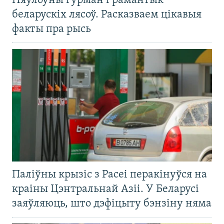
Няўлоўны гурман і рамантык
беларускіх лясоў. Расказваем цікавыя
факты пра рысь
Паліўны крызіс з Расеі перакінуўся на
краіны Цэнтральнай Азіі. У Беларусі
заяўляюць, што дэфіцыту бэнзіну няма