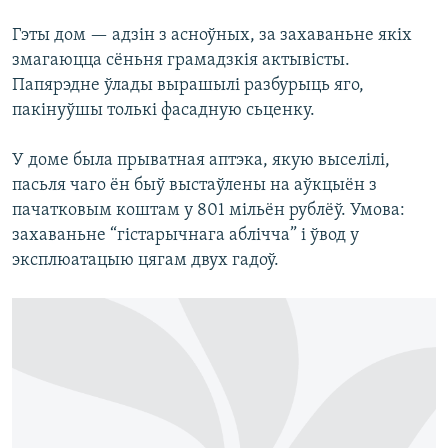
КУЛЬТУРА
МОВА
Гэты дом — адзін з асноўных, за захаваньне якіх
КАЛЯНДАР
НА ХВАЛЯХ СВАБОДЫ
змагаюцца сёньня грамадзкія актывісты.
Папярэдне ўлады вырашылі разбурыць яго,
пакінуўшы толькі фасадную сьценку.
У доме была прыватная аптэка, якую выселілі,
пасьля чаго ён быў выстаўлены на аўкцыён з
пачатковым коштам у 801 мільён рублёў. Умова:
захаваньне “гістарычнага аблічча” і ўвод у
эксплюатацыю цягам двух гадоў.