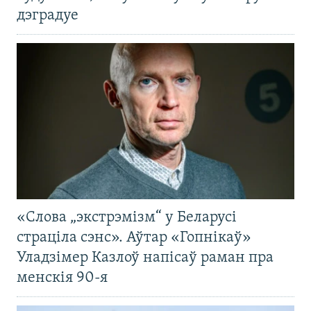
дэградуе
«Слова „экстрэмізм“ у Беларусі
страціла сэнс». Аўтар «Гопнікаў»
Уладзімер Казлоў напісаў раман пра
менскія 90-я