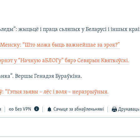
ьледы”: жыцьцё і праца сьляпых у Беларусі і іншых краі
 Менску: “Што можа быць важнейшае за зрок?”
тэрнэт у “Начную аБЛОГу” бярэ Севярын Квяткоўскі.
анка”. Вершы Генадзя Бураўкіна.
: “Гэтыя зьявы – лёс і воля – неразрыўныя.
а
Без VPN
Сачыце за абнаўленьнямі
Друкаваць