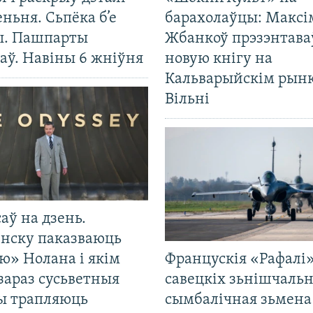
ньня. Сьпёка б’е
барахолаўцы: Максі
ы. Пашпарты
Жбанкоў прэзэнтава
аў. Навіны 6 жніўня
новую кнігу на
Кальварыйскім рынк
Вільні
саў на дзень.
енску паказваюць
ю» Нолана і якім
Францускія «Рафалі»
зараз сусьветныя
савецкіх зьнішчаль
ты трапляюць
сымбалічная зьмена