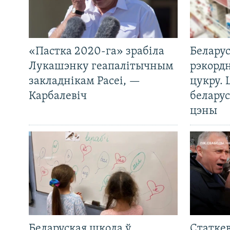
«Пастка 2020-га» зрабіла
Беларус
Лукашэнку геапалітычным
рэкорд
закладнікам Расеі, —
цукру. 
Карбалевіч
беларус
цэны
Беларуская школа ў
Статкев