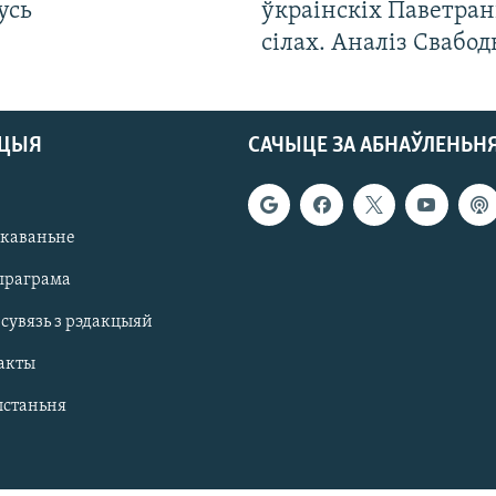
усь
ўкраінскіх Паветра
сілах. Аналіз Свабо
АЦЫЯ
САЧЫЦЕ ЗА АБНАЎЛЕНЬН
якаваньне
праграма
 сувязь з рэдакцыяй
акты
ыстаньня