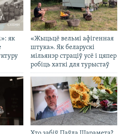
»: як
«Жыцьцё вельмі афігенная
е
штука». Як беларускі
уктуру
мільянэр страціў усё і цяпер
робіць хаткі для турыстаў
Хто забіў Паўла Шарамета?