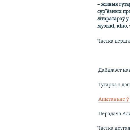
– жывыя гутар
КАЛЯНДАР
НА ХВАЛЯХ СВАБОДЫ
сур''ёзных пр
літаратараў у
музыкі, кіно, 
Частка перша
 Дайджэст на
 Гутарка з д

Апытаньне ў 
 Перадача Ал
Частка другая