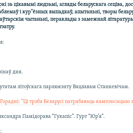
кі зь цікавымі людзьмі, агляды беларускага сеціва, до
аблемаў і кур''ёзных выпадкаў, апытаньні, творы белар
 аўтарскім чытаньні, пераклады з замежнай літаратур
тэатру.
я:
вінаў дня.
эпутатам літоўскага парлямэнту Вацлавам Станкевічам.
Горадні: “Ці трэба Беларусі патрабаваць кампэнсацыю з
яксандра Памідорава “Гукапіс”. Гурт “Юр’я”.
: