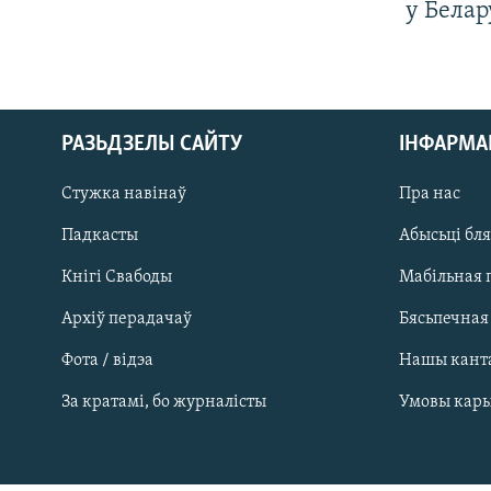
у Белар
РАЗЬДЗЕЛЫ САЙТУ
ІНФАРМ
Стужка навінаў
Пра нас
Падкасты
Абысьці бл
Кнігі Свабоды
Мабільная 
Архіў перадачаў
Бясьпечная
Фота / відэа
Нашы кант
САЧЫЦЕ ЗА АБНАЎЛЕНЬНЯМІ
За кратамі, бо журналісты
Умовы кар