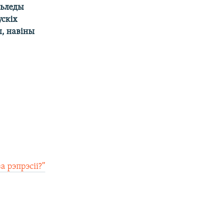
сьледы
ускіх
ы, навіны
а рэпрэсіі?”