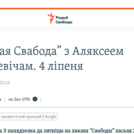
ая Свабода” з Аляксеем
вічам. 4 ліпеня
23:12
а
Без VPN
 прыярытэтнай крыніцай ў Google
 З панядзелка да пятніцы на хвалях “Свабоды” пасьля 