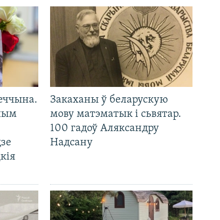
еччына.
Закаханы ў беларускую
 чым
мову матэматык і сьвятар.
100 гадоў Аляксандру
дзе
Надсану
кія