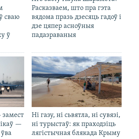
м
Расказваем, што пра гэта
ў сваю
вядома празь дзесяць гадоў і
дзе цяпер асноўныя
у ў
падазраваныя
 замест
Ні газу, ні сьвятла, ні сувязі,
нікаў —
ні турыстаў: як праходзіць
 ўва
лягістычная блякада Крыму