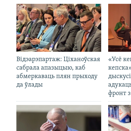
Відэарэпартаж: Ціханоўская
«Усё ке
сабрала апазыцыю, каб
кепска
абмеркаваць плян прыходу
дыскусі
да ўлады
адукац
фронт з