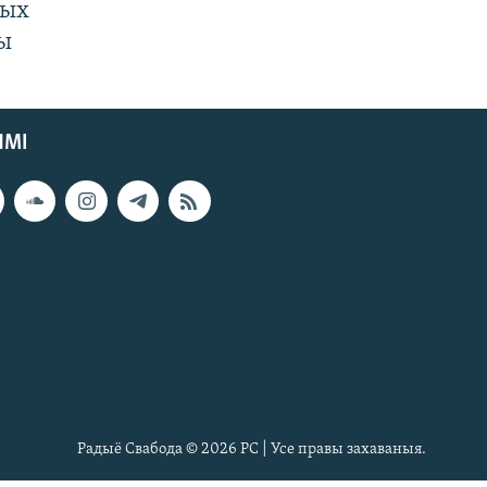
ных
ды
ЯМІ
Радыё Свабода © 2026 РС | Усе правы захаваныя.