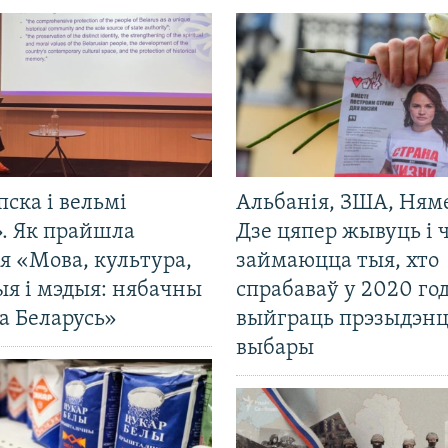
пска і вельмі
Альбанія, ЗША, Ням
». Як прайшла
Дзе цяпер жывуць і
я «Мова, культура,
займаюцца тыя, хто
ыя і мэдыя: нябачны
спрабаваў у 2020 го
а Беларусь»
выйграць прэзыдэнц
выбары