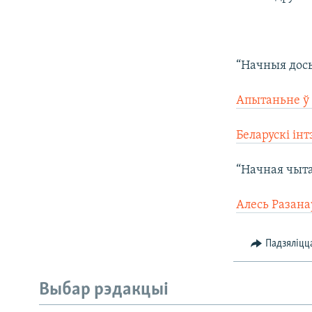
 “Начныя дос

Апытаньне ў

Беларускі ін
 “Начная чыт

Алесь Разанаў
Падзяліцц
Выбар рэдакцыі