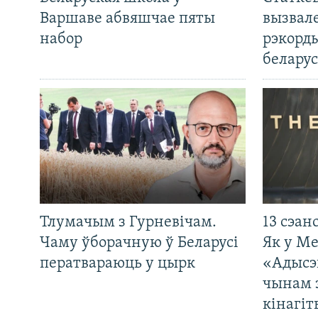
Варшаве абвяшчае пяты
вызвале
набор
рэкорд
беларус
Тлумачым з Гурневічам.
13 сэан
Чаму ўборачную ў Беларусі
Як у М
ператвараюць у цырк
«Адысэ
чынам 
кінагі