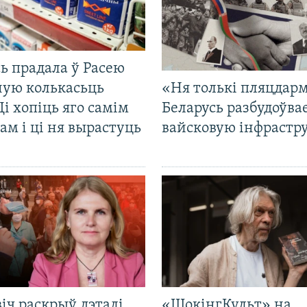
ь прадала ў Расею
ную колькасьць
«Ня толькі пляцдарм
Ці хопіць яго самім
Беларусь разбудоўва
ам і ці ня вырастуць
вайсковую інфрастр
іч раскрыў дэталі
«ШокінгКульт» на