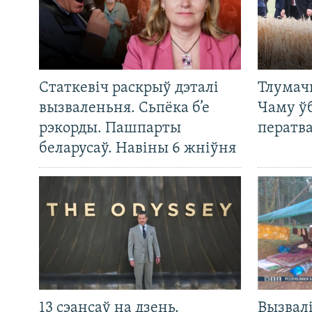
Статкевіч раскрыў дэталі
Тлумач
вызваленьня. Сьпёка б’е
Чаму ў
рэкорды. Пашпарты
ператв
беларусаў. Навіны 6 жніўня
13 сэансаў на дзень.
Вызвалі