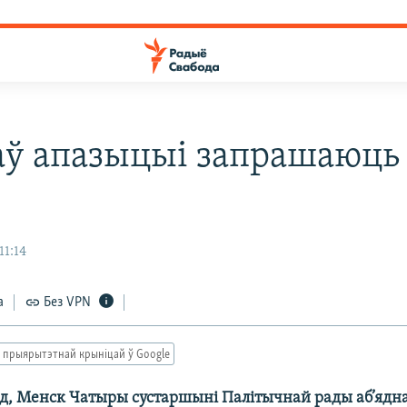
аў апазыцыі запрашаюць
11:14
а
Без VPN
 прыярытэтнай крыніцай ў Google
од, Менск Чатыры сустаршыні Палітычнай рады аб’яд