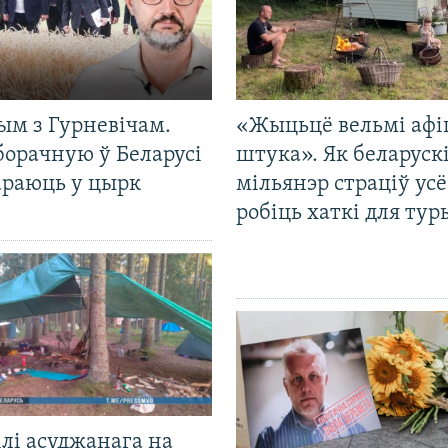
ым з Гурневічам.
«Жыцьцё вельмі афі
борачную ў Беларусі
штука». Як беларуск
араюць у цырк
мільянэр страціў усё
робіць хаткі для тур
лі асуджанага на