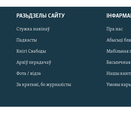
РАЗЬДЗЕЛЫ САЙТУ
ІНФАРМ
Стужка навінаў
Пра нас
Падкасты
Абысьці бл
Кнігі Свабоды
Мабільная 
Архіў перадачаў
Бясьпечная
Фота / відэа
Нашы кант
САЧЫЦЕ ЗА АБНАЎЛЕНЬНЯМІ
За кратамі, бо журналісты
Умовы кар
Усе сайты РС/РСЭ