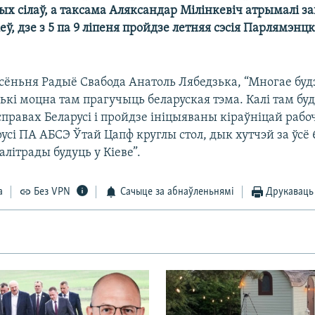
х сілаў, а таксама Аляксандар Мілінкевіч атрымалі 
еў, дзе з 5 па 9 ліпеня пройдзе летняя сэсія Парлямэнц
 сёньня Радыё Свабода Анатоль Лябедзька, “Многае бу
лькі моцна там прагучыць беларуская тэма. Калі там б
правах Беларусі і пройдзе ініцыяваны кіраўніцай рабо
усі ПА АБСЭ Ўтай Цапф круглы стол, дык хутчэй за ўсё 6
літрады будуць у Кіеве”.
а
Без VPN
Сачыце за абнаўленьнямі
Друкаваць