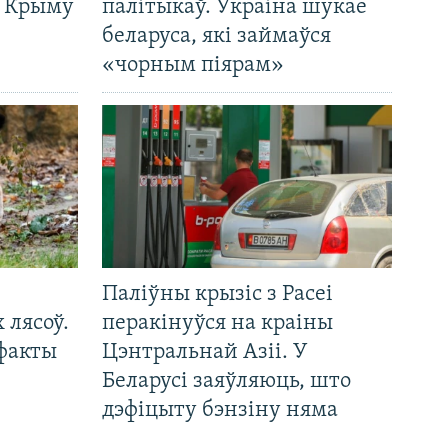
а Крыму
палітыкаў. Украіна шукае
беларуса, які займаўся
«чорным піярам»
Паліўны крызіс з Расеі
 лясоў.
перакінуўся на краіны
 факты
Цэнтральнай Азіі. У
Беларусі заяўляюць, што
дэфіцыту бэнзіну няма