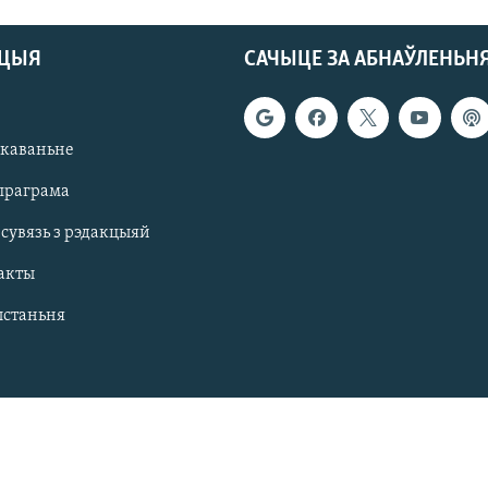
АЦЫЯ
САЧЫЦЕ ЗА АБНАЎЛЕНЬН
якаваньне
праграма
 сувязь з рэдакцыяй
акты
ыстаньня