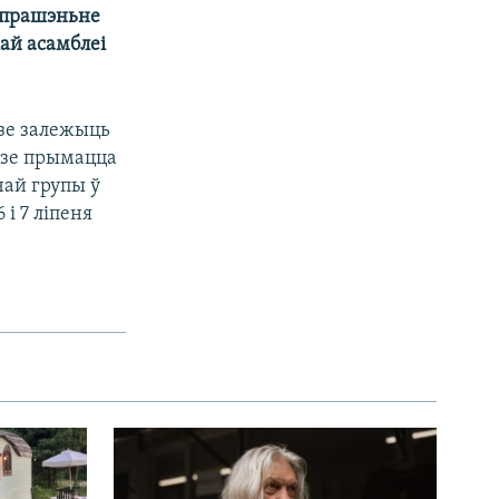
запрашэньне
кай асамблеі
дзе залежыць
удзе прымацца
чай групы ў
 і 7 ліпеня