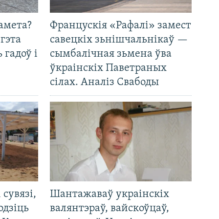
амета?
Францускія «Рафалі» замест
 гэта
савецкіх зьнішчальнікаў —
 гадоў і
сымбалічная зьмена ўва
ўкраінскіх Паветраных
сілах. Аналіз Свабоды
і сувязі,
Шантажаваў украінскіх
одзіць
валянтэраў, вайскоўцаў,