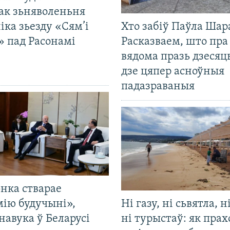
ак зьняволеньня
іка зьезду «Сям’і
Хто забіў Паўла Шар
» пад Расонамі
Расказваем, што пра
вядома празь дзесяць
дзе цяпер асноўныя
падазраваныя
нка стварае
мію будучыні»,
Ні газу, ні сьвятла, н
навука ў Беларусі
ні турыстаў: як прах