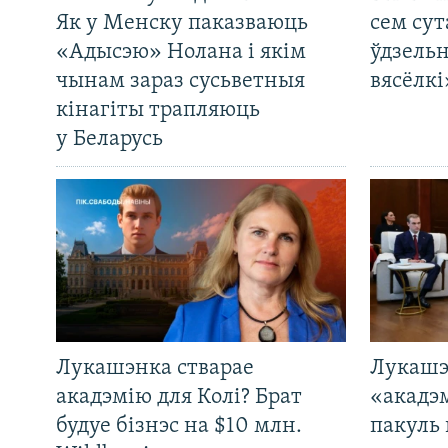
Як у Менску паказваюць
сем сут
«Адысэю» Нолана і якім
ўдзельн
чынам зараз сусьветныя
вясёлкі
кінагіты трапляюць
у Беларусь
Лукашэнка стварае
Лукашэ
акадэмію для Колі? Брат
«акадэ
будуе бізнэс на $10 млн.
пакуль 