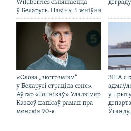
Wildberries сьпяшаецца
дэграду
ў Беларусь. Навіны 5 жніўня
«Слова „экстрэмізм“
ЗША ст
у Беларусі страціла сэнс».
адмаўл
Аўтар «Гопнікаў» Уладзімер
у прыту
Казлоў напісаў раман пра
дэпарта
менскія 90-я
Ўганду