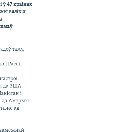
 ў 47 краінах
джы вялікіх
а
лемаў
адоў таму,
 і Расеі.
настроі,
ца да ЗША
акістан і
а да Амэрыкі
еньне ад
ш замежнай