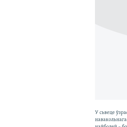
У сьвеце ўзра
навакольнага
найболей – б