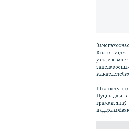
Занепакоенас
Кітаю. Імідж 
ў сьвеце мае 
занепакоеныя
выкарыстоўва
Што тычыцца 
Пуціна, дык 
грамадзянаў 
падтрымліваю