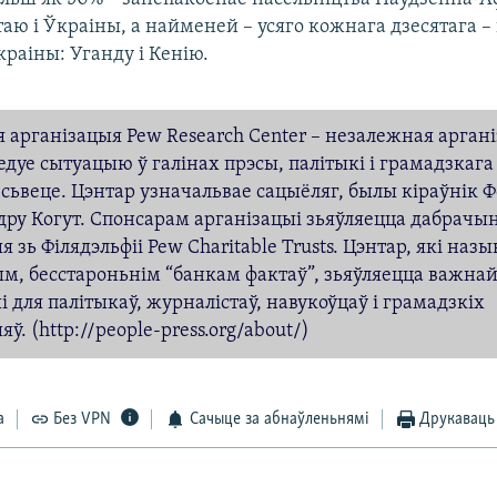
ітаю і Ўкраіны, а найменей – усяго кожнага дзесятага –
раіны: Уганду і Кенію.
 арганізацыя Pew Research Center – незалежная арган
едуе сытуацыю ў галінах прэсы, палітыкі і грамадзкаг
 сьвеце. Цэнтар узначальвае сацыёляг, былы кіраўнік 
дру Когут. Спонсарам арганізацыі зьяўляецца дабрачы
я зь Філядэльфіі Pew Charitable Trusts. Цэнтар, які назы
м, бесстароньнім “банкам фактаў”, зьяўляецца важна
 для палітыкаў, журналістаў, навукоўцаў і грамадзкіх
ў. (http://people-press.org/about/)
а
Без VPN
Сачыце за абнаўленьнямі
Друкаваць