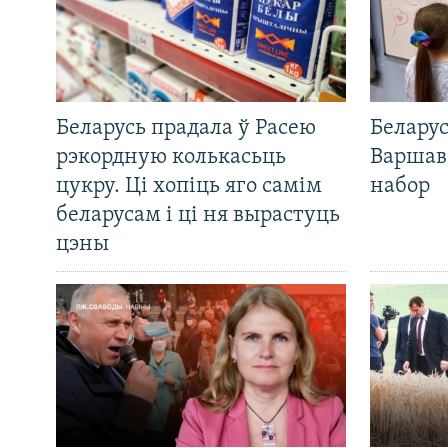
Беларусь прадала ў Расею
Беларус
рэкордную колькасьць
Варшав
цукру. Ці хопіць яго самім
набор
беларусам і ці ня вырастуць
цэны