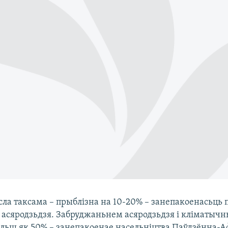
сла таксама – прыблізна на 10-20% – занепакоенасьць
 асяродзьдзя. Забруджаньнем асяродзьдзя і кліматыч
ольш як 50% – занепакоенае насельніцтва Паўдзённа-