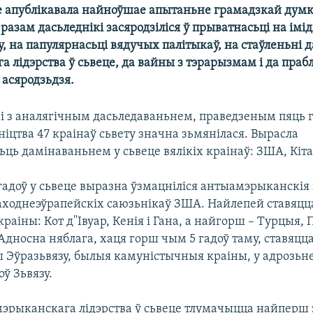
 апублікавала найноўшае апытаньне грамадзкай думкі
 разам дасьледнікі засяродзіліся ў прыватнасьці на імі
у, на папулярнасьці вядучых палітыкаў, на стаўленьні д
 лідэрства ў сьвеце, да вайны з тэрарызмам і да праб
 асяродзьдзя.
і з аналягічным дасьледаваньнем, праведзеным пяць г
іцтва 47 краінаў сьвету значна зьмянілася. Вырасла
ць дамінаваньнем у сьвеце вялікіх краінаў: ЗША, Кітаю
гадоў у сьвеце выразна ўзмацніліся антыамэрыканскія 
заходнеэўрапейскіх саюзьнікаў ЗША. Найлепей ставяц
раіны: Кот д''Івуар, Кенія і Гана, а найгорш – Турцыя, П
Адносна няблага, хаця горш чым 5 гадоў таму, ставяцц
ы Эўразьвязу, былыя камуністычныя краіны, у адрозьн
оў Зьвязу.
мэрыканскага лідэрства ў сьвеце тлумачыцца найпер