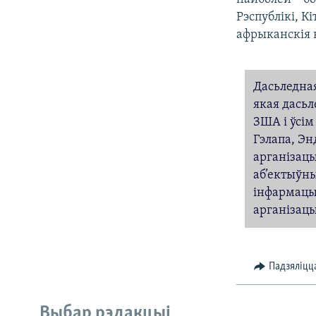
Рэспублікі, К
афрыканскія к
Дасьледная
якая дасьл
ЗША і ўсім
Гэлапа, Эн
арганізацы
аб’ектыўны
інфармацыі
арганізацыя
Падзяліцц
Выбар рэдакцыі