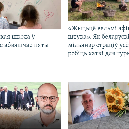
«Жыцьцё вельмі афі
кая школа ў
штука». Як беларуск
е абвяшчае пяты
мільянэр страціў усё
робіць хаткі для тур