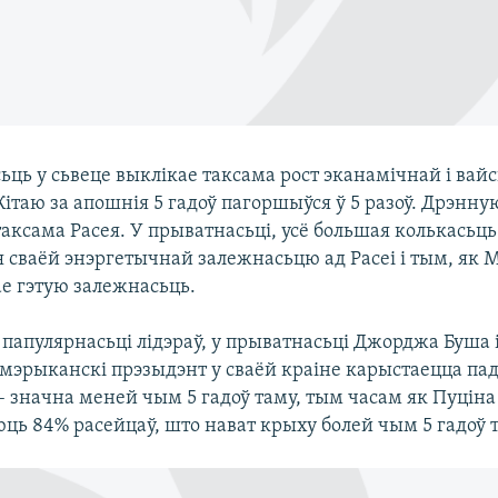
ьць у сьвеце выклікае таксама рост эканамічнай і вай
Кітаю за апошнія 5 гадоў пагоршыўся ў 5 разоў. Дрэнн
таксама Расея. У прыватнасьці, усё большая колькасьц
 сваёй энэргетычнай залежнасьцю ад Расеі і тым, як 
е гэтую залежнасьць.
папулярнасьці лідэраў, у прыватнасьці Джорджа Буша і
амэрыканскі прэзыдэнт у сваёй краіне карыстаецца п
– значна меней чым 5 гадоў таму, тым часам як Пуціна
ць 84% расейцаў, што нават крыху болей чым 5 гадоў 