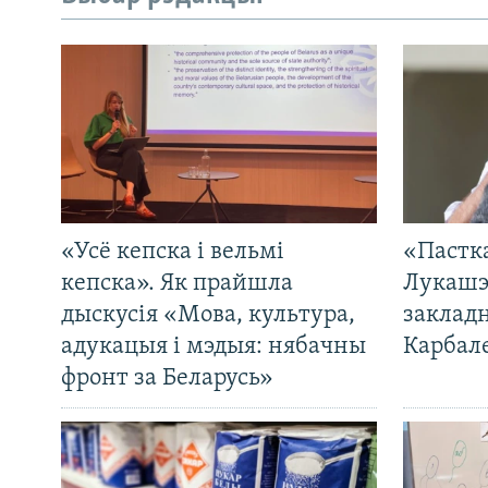
«Усё кепска і вельмі
«Пастка
кепска». Як прайшла
Лукашэ
дыскусія «Мова, культура,
закладн
адукацыя і мэдыя: нябачны
Карбал
фронт за Беларусь»