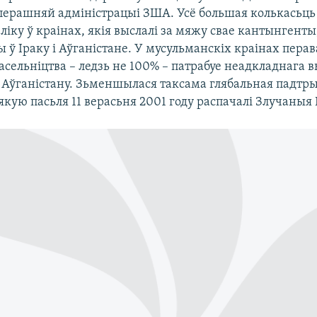
перашняй адміністрацыі ЗША. Усё большая колькасьць
 ліку ў краінах, якія выслалі за мяжу свае кантынгент
 ў Іраку і Аўганістане. У мусульманскіх краінах пера
сельніцтва – ледзь не 100% – патрабуе неадкладнага в
 Аўганістану. Зьменшылася таксама глябальная падтр
якую пасьля 11 верасьня 2001 году распачалі Злучаныя