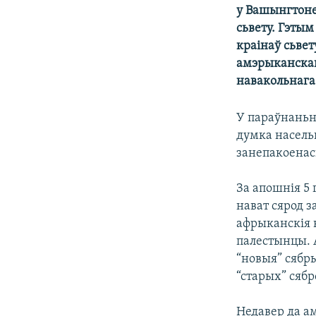
у Вашынгтоне
КАЛЯНДАР
НА ХВАЛЯХ СВАБОДЫ
сьвету. Гэтым
краінаў сьвет
амэрыканскага
навакольнага
У параўнаньн
думка насельн
занепакоенась
За апошнія 5 
нават сярод 
афрыканскія к
палестынцы. 
“новыя” сябр
“старых” сябр
Недавер да а