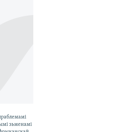
 праблемамі
нымі зьменамі
Афрыканскай