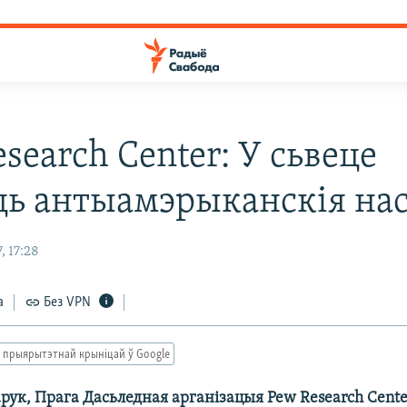
search Center: У сьвеце
ць антыамэрыканскія нас
, 17:28
а
Без VPN
 прыярытэтнай крыніцай ў Google
рук, Прага Дасьледная арганізацыя Pew Research Cente