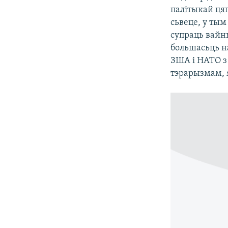
палітыкай ця
сьвеце, у тым
супраць вайны
большасьць на
ЗША і НАТО з
тэрарызмам, 