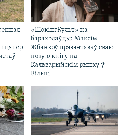
генная
«ШокінгКульт» на
і
барахолаўцы: Максім
 і цяпер
Жбанкоў прэзэнтаваў сваю
ыстаў
новую кнігу на
Кальварыйскім рынку ў
Вільні