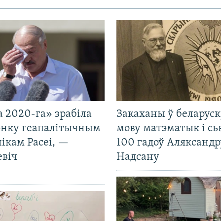
 2020-га» зрабіла
Закаханы ў беларус
нку геапалітычным
мову матэматык і сь
ікам Расеі, —
100 гадоў Аляксандр
евіч
Надсану