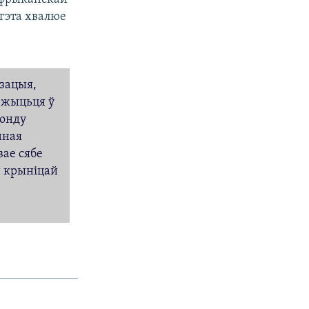
 гэта хвалюе
ізацыя,
а жыцьця ў
Фонду
нная
вае сябе
й крыніцай