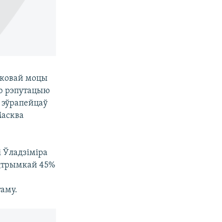
сковай моцы
ую рэпутацыю
ь эўрапейцаў
Масква
 Ўладзіміра
адтрымкай 45%
таму.