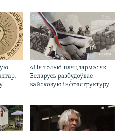
кую
«Ня толькі пляцдарм»: як
вятар.
Беларусь разбудоўвае
у
вайсковую інфраструктуру