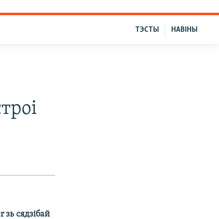
ТЭСТЫ
НАВІНЫ
троі
r зь сядзібай