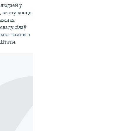
 людзей у
ы, выступаюць
важная
ываду сілаў
ымка вайны з
 Штаты.