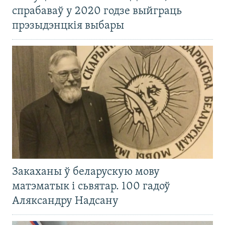
спрабаваў у 2020 годзе выйграць
прэзыдэнцкія выбары
Закаханы ў беларускую мову
матэматык і сьвятар. 100 гадоў
Аляксандру Надсану