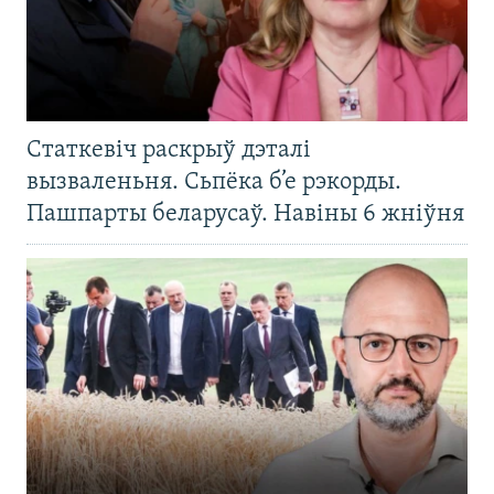
Статкевіч раскрыў дэталі
вызваленьня. Сьпёка б’е рэкорды.
Пашпарты беларусаў. Навіны 6 жніўня