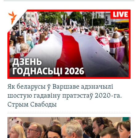
Як беларусы ў Варшаве адзначылі
шостую гадавіну пратэстаў 2020-га.
Стрым Свабоды