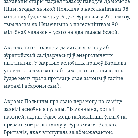
захаваны стары падзел галасоў паводле Дамовы зь
Ніцы, згодна зь якой Польшча з насельніцтвам 38
мільёнаў будзе мець у Радзе Эўразьвязу 27 галасоў,
тым часам як Нямеччына з насельніцтвам 80
мільёнаў чалавек – усяго на два галасы болей.
Акрамя таго Польшча дамаглася запісу аб
эўрапейскай салідарнасьці ў энэргетычных
пытаньнях. У Хартыю асноўных правоў Варшава
ўнесла таксама запіс аб тым, што кожная краіна
будзе мець права прымаць свае законы ў галіне
маралі і абароны сям’і.
Акрамя Польшчы пра сваю перамогу на саміце
заявілі асноўныя гульцы. Нямеччына, хоць і
пазьней, аднак будзе мець найвялікшы ўплыў на
прыманьне рашэньняў ў Эўразьвязе. Вялікая
Брытанія, якая выступала за абмежаваньне