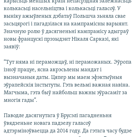
карысьць меншых краін непасрэдная залежнасьць
колькасьці насельніцтва і колькасьці галасоў. У
выніку ажыўленых дэбатаў Польшча зьняла свае
засьцярогі і пагадзілася на кампрамісны варыянт.
Значную ролю ў дасягненьні кампрамісу адыграў
новы францускі прэзыдэнт Нікаля Сарказі, які
заявіў:
“Тут няма ні пераможцаў, ні пераможаных. Эўропа
ізноў працуе, ясна акрэсьлены мандат і
вызначаныя даты. Цяпер мы маем эфэктыўныя
эўрапейскія інстытуты. Гэта вельмі важная навіна.
Магчыма, гэта быў найбольш важны эўрасаміт за
многія гады”.
Паводле дасягнутага ў Брусэлі пагадненьня
ўвядзеньне новага падзелу галасоў
адтэрміноўваецца да 2014 году. Да гэтага часу будзе