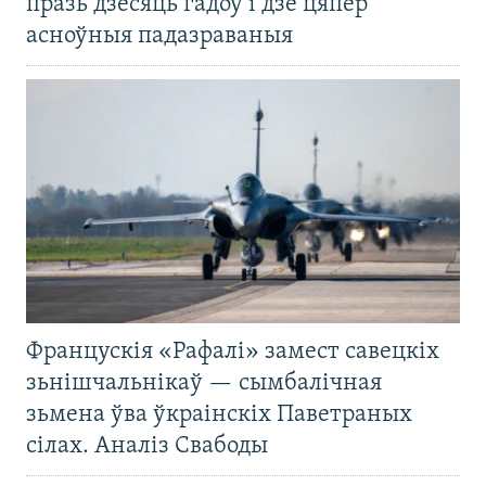
празь дзесяць гадоў і дзе цяпер
асноўныя падазраваныя
Францускія «Рафалі» замест савецкіх
зьнішчальнікаў — сымбалічная
зьмена ўва ўкраінскіх Паветраных
сілах. Аналіз Свабоды