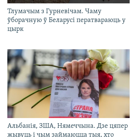
Тлумачым з Гурневічам. Чаму
ўборачную ў Беларусі ператвараюць у
цырк
Альбанія, ЗША, Нямеччына. Дзе цяпер
жывуць і чым займаюцца тыя, хто