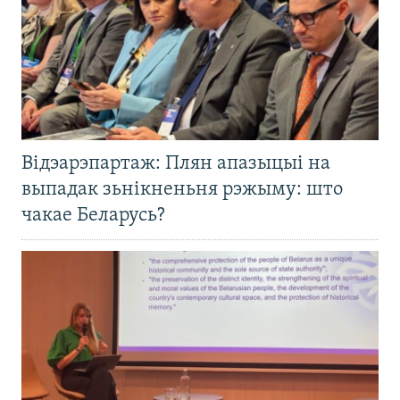
Відэарэпартаж: Плян апазыцыі на
выпадак зьнікненьня рэжыму: што
чакае Беларусь?