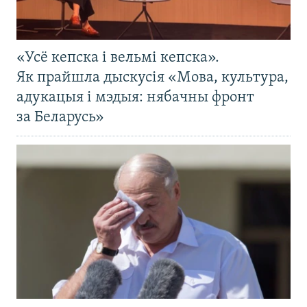
«Усё кепска і вельмі кепска».
Як прайшла дыскусія «Мова, культура,
адукацыя і мэдыя: нябачны фронт
за Беларусь»