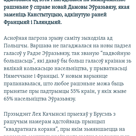
КУЛЬТУРА
МОВА
рашэньне ў справе новай Дамовы Эўразьвязу, якая
КАЛЯНДАР
НА ХВАЛЯХ СВАБОДЫ
заменіць Канстытуцыю, адкінутую раней
Францыяй і Галяндыяй.
Асноўная пагроза зрыву саміту зыходзіла ад
Польшчы. Варшава не пагаджалася на новы падзел
галасоў у Радзе Эўразьвязу, так званую “падвойную
большасьць”, які даваў бы больш галасоў краінам зь
вялікай колькасьцю насельніцтва, у прыватнасьці
Нямеччыне і Францыі. У новым варыянце
прапанавалася, што любое рашэньне можа быць
прынятае пры падтрымцы 55% краін, у якіх жыве
65% насельніцтва Эўразьвязу.
Прэзыдэнт Лех Качынскі прыехаў у Брусэль з
рашучым намерам адстойваць прынцып
“квадратнага кораня”, пры якім зьмяншаецца на