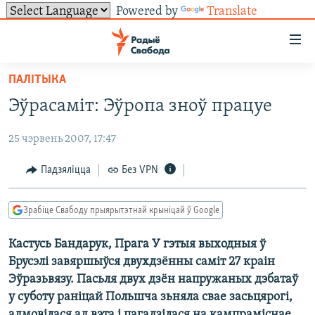
Powered by
Translate
Лінкі
ўнівэрсальнага
доступу
ПАЛІТЫКА
НАВІНЫ
Перайсьці
Эўрасаміт: Эўропа зноў працуе
да
ТОЛЬКІ НА СВАБОДЗЕ
УСЕ НАВІНЫ
галоўнага
25 чэрвень 2007, 17:47
СУВЯЗЬ
ВІДЭА І ФОТА
ТЭСТЫ
зьместу
Перайсьці
ПАДПІСАЦЦА
ЛЮДЗІ
БЛОГІ
АБЫСЬЦІ БЛЯКАВАНЬНЕ
Падзяліцца
Без VPN
да
ПАЛІТЫКА
ГІСТОРЫЯ НА СВАБОДЗЕ
ПАДЗЯЛІЦЦА ІНФАРМАЦЫЯЙ
RSS
галоўнай
САЧЫЦЕ ЗА АБНАЎЛЕНЬНЯМІ
Зрабіце Свабоду прыярытэтнай крыніцай ў Google
навігацыі
ЭКАНОМІКА
ПАДКАСТЫ
ПАДКАСТЫ
Перайсьці
Кастусь Бандарук, Прага У гэтыя выходныя ў
ВАЙНА
КНІГІ
FACEBOOK
да
Брусэлі завяршыўся двухдзённы саміт 27 краін
БЕЛАРУСЫ НА ВАЙНЕ
АЎДЫЁКНІГІ
TWITTER
пошуку
Эўразьвязу. Пасьля двух дзён напружаных дэбатаў
у суботу раніцай Польшча зьняла свае засьцярогі,
ПАЛІТВЯЗЬНІ
PREMIUM
Усе сайты РС/РСЭ
адмовілася ад вэта і пагадзілася на кампраміснае