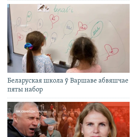
Беларуская школа ў Варшаве абвяшчае
пяты набор