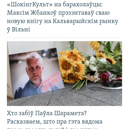
«ШокінгКульт» на барахолаўцы:
Максім Жбанкоў прэзэнтаваў сваю
новую кнігу на Кальварыйскім рынку
ў Вільні
Хто забіў Паўла Шарамета?
Расказваем, што пра гэта вядома