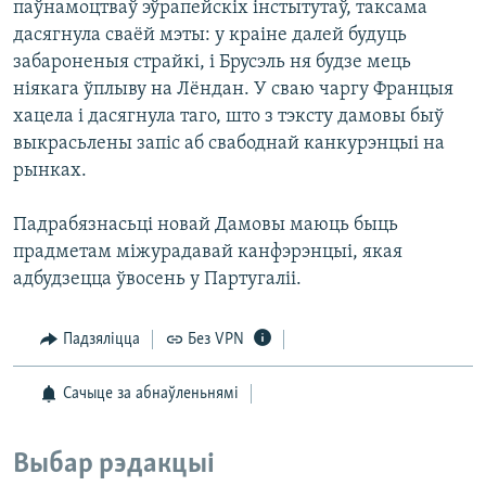
паўнамоцтваў эўрапейскіх інстытутаў, таксама
дасягнула сваёй мэты: у краіне далей будуць
забароненыя страйкі, і Брусэль ня будзе мець
ніякага ўплыву на Лёндан. У сваю чаргу Францыя
хацела і дасягнула таго, што з тэксту дамовы быў
выкрасьлены запіс аб свабоднай канкурэнцыі на
рынках.
Падрабязнасьці новай Дамовы маюць быць
прадметам міжурадавай канфэрэнцыі, якая
адбудзецца ўвосень у Партугаліі.
Падзяліцца
Без VPN
Сачыце за абнаўленьнямі
Выбар рэдакцыі