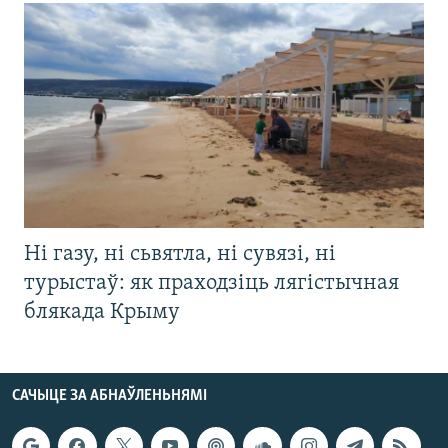
Ні газу, ні сьвятла, ні сувязі, ні
турыстаў: як праходзіць лягістычная
блякада Крыму
САЧЫЦЕ ЗА АБНАЎЛЕНЬНЯМІ