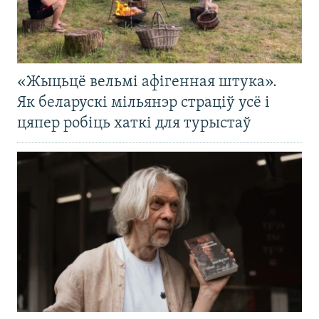
«Жыцьцё вельмі афігенная штука».
Як беларускі мільянэр страціў усё і
цяпер робіць хаткі для турыстаў