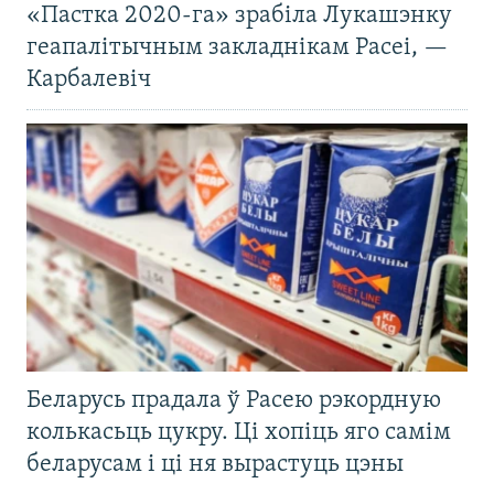
«Пастка 2020-га» зрабіла Лукашэнку
геапалітычным закладнікам Расеі, —
Карбалевіч
Беларусь прадала ў Расею рэкордную
колькасьць цукру. Ці хопіць яго самім
беларусам і ці ня вырастуць цэны