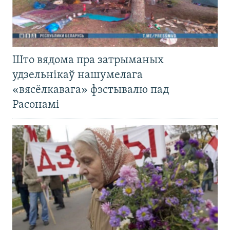
Што вядома пра затрыманых
удзельнікаў нашумелага
«вясёлкавага» фэстывалю пад
Расонамі