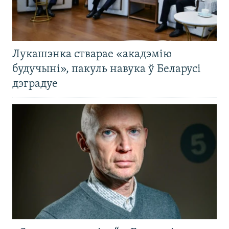
Лукашэнка стварае «акадэмію
будучыні», пакуль навука ў Беларусі
дэградуе