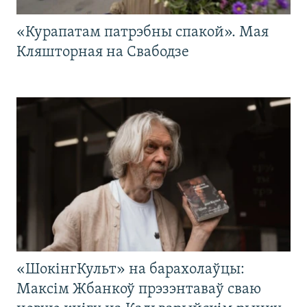
«Курапатам патрэбны спакой». Мая
Кляшторная на Свабодзе
«ШокінгКульт» на барахолаўцы:
Максім Жбанкоў прэзэнтаваў сваю