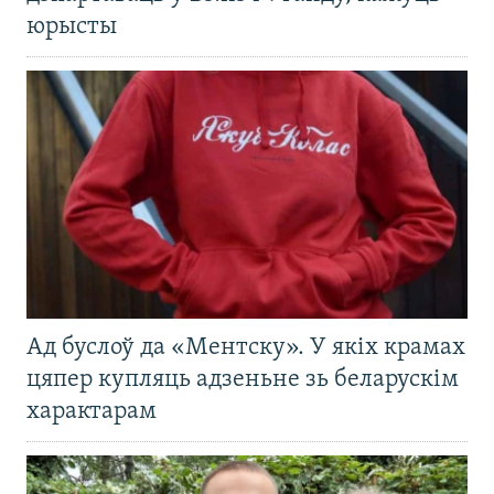
юрысты
Ад буслоў да «Ментску». У якіх крамах
цяпер купляць адзеньне зь беларускім
характарам