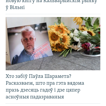
новую кнігу на Кальварыйскім рынку
ў Вільні
Хто забіў Паўла Шарамета?
Расказваем, што пра гэта вядома
празь дзесяць гадоў і дзе цяпер
асноўныя падазраваныя