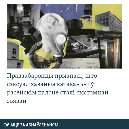
Праваабаронцы прызналі, што
сэксуалізаваныя катаваньні ў
расейскім палоне сталі сыстэмнай
зьявай
САЧЫЦЕ ЗА АБНАЎЛЕНЬНЯМІ