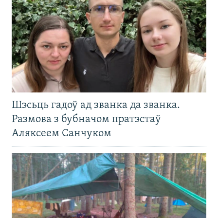
Шэсьць гадоў ад званка да званка.
Размова з бубначом пратэстаў
Аляксеем Санчуком