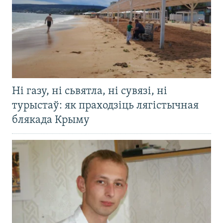
Ні газу, ні сьвятла, ні сувязі, ні
турыстаў: як праходзіць лягістычная
блякада Крыму