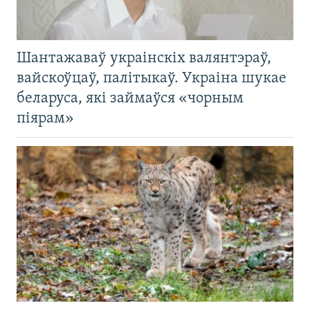
Шантажаваў украінскіх валянтэраў,
вайскоўцаў, палітыкаў. Украіна шукае
беларуса, які займаўся «чорным
піярам»