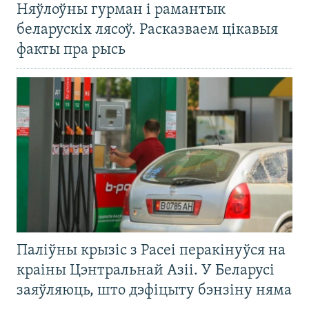
Няўлоўны гурман і рамантык
беларускіх лясоў. Расказваем цікавыя
факты пра рысь
Паліўны крызіс з Расеі перакінуўся на
краіны Цэнтральнай Азіі. У Беларусі
заяўляюць, што дэфіцыту бэнзіну няма