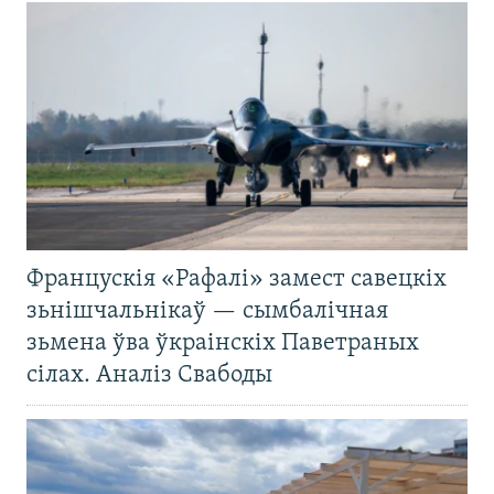
Францускія «Рафалі» замест савецкіх
зьнішчальнікаў — сымбалічная
зьмена ўва ўкраінскіх Паветраных
сілах. Аналіз Свабоды