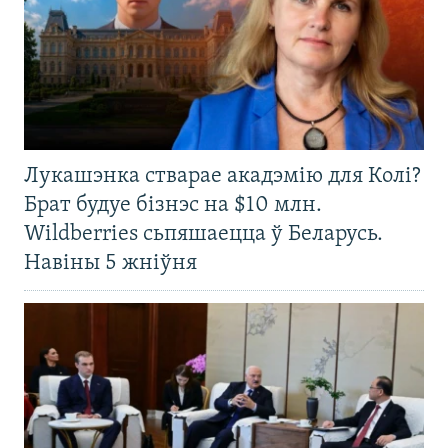
Лукашэнка стварае акадэмію для Колі?
Брат будуе бізнэс на $10 млн.
Wildberries сьпяшаецца ў Беларусь.
Навіны 5 жніўня