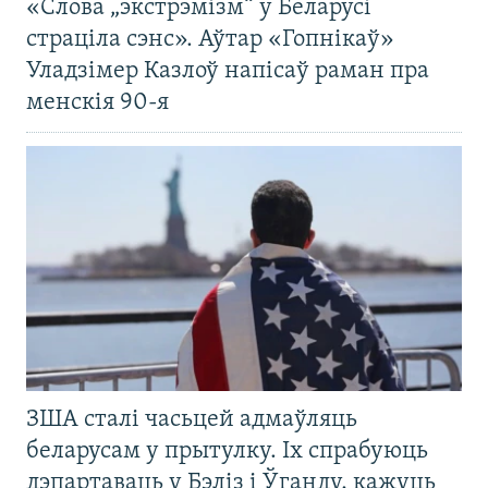
«Слова „экстрэмізм“ у Беларусі
страціла сэнс». Аўтар «Гопнікаў»
Уладзімер Казлоў напісаў раман пра
менскія 90-я
ЗША сталі часьцей адмаўляць
беларусам у прытулку. Іх спрабуюць
дэпартаваць у Бэліз і Ўганду, кажуць