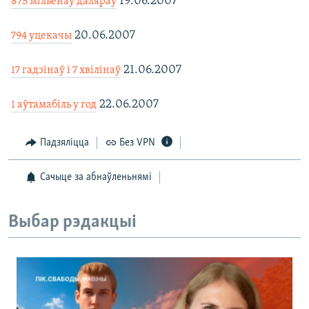

19.06.2007
875 мільёнаў даляраў
КУЛЬТУРА
МОВА
КАЛЯНДАР
НА ХВАЛЯХ СВАБОДЫ

20.06.2007
794 уцекачы

21.06.2007
17 гадзінаў і 7 хвілінаў

22.06.2007
1 аўтамабіль у год
Падзяліцца
Без VPN
Сачыце за абнаўленьнямі
Выбар рэдакцыі