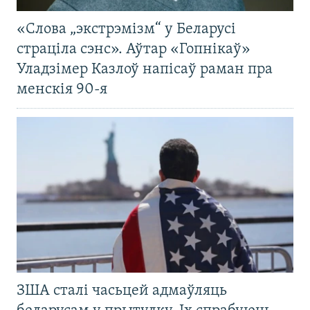
«Слова „экстрэмізм“ у Беларусі
страціла сэнс». Аўтар «Гопнікаў»
Уладзімер Казлоў напісаў раман пра
менскія 90-я
ЗША сталі часьцей адмаўляць