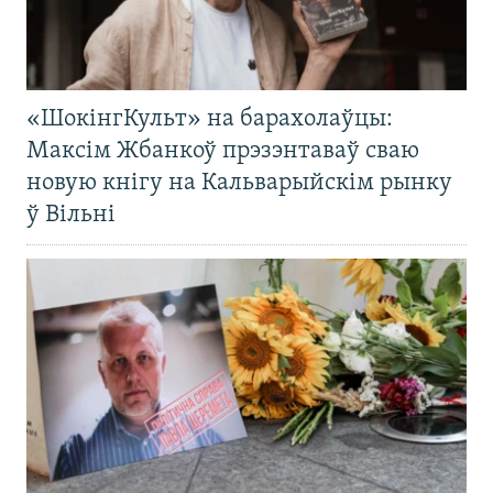
«ШокінгКульт» на барахолаўцы:
Максім Жбанкоў прэзэнтаваў сваю
новую кнігу на Кальварыйскім рынку
ў Вільні