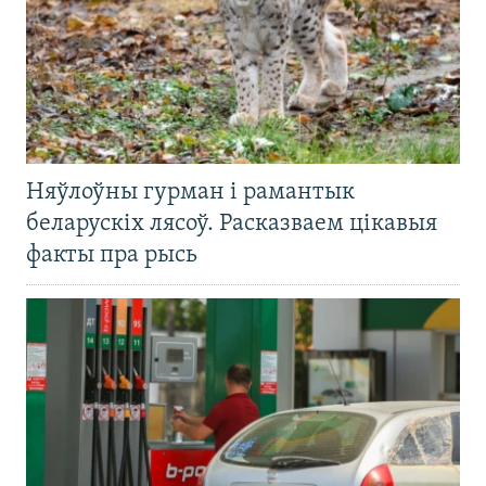
Няўлоўны гурман і рамантык
беларускіх лясоў. Расказваем цікавыя
факты пра рысь