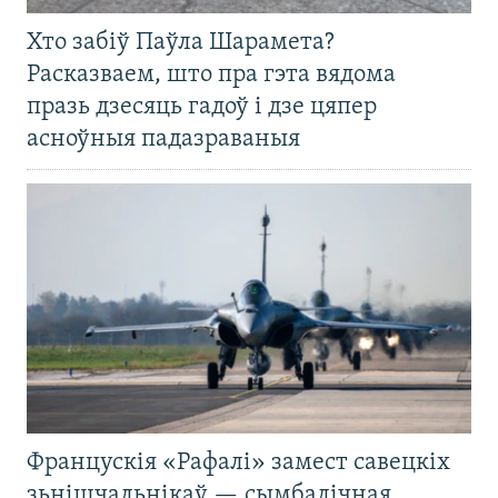
Хто забіў Паўла Шарамета?
Расказваем, што пра гэта вядома
празь дзесяць гадоў і дзе цяпер
асноўныя падазраваныя
Францускія «Рафалі» замест савецкіх
зьнішчальнікаў — сымбалічная