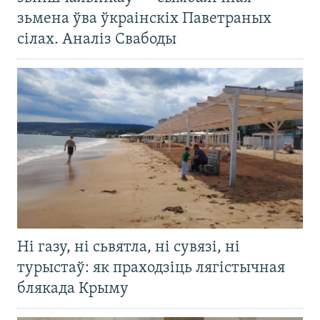
зьмена ўва ўкраінскіх Паветраных
сілах. Аналіз Свабоды
Ні газу, ні сьвятла, ні сувязі, ні
турыстаў: як праходзіць лягістычная
блякада Крыму