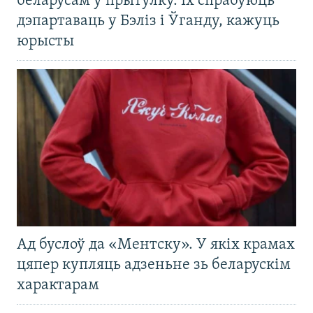
беларусам у прытулку. Іх спрабуюць
дэпартаваць у Бэліз і Ўганду, кажуць
юрысты
Ад буслоў да «Ментску». У якіх крамах
цяпер купляць адзеньне зь беларускім
характарам