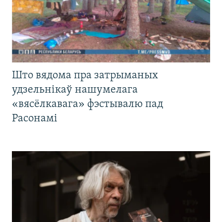
Што вядома пра затрыманых
удзельнікаў нашумелага
«вясёлкавага» фэстывалю пад
Расонамі