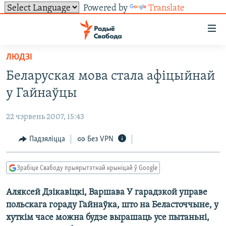
Powered by
Translate
Лінкі
ўнівэрсальнага
доступу
ЛЮДЗІ
НАВІНЫ
Перайсьці
Беларуская мова стала афіцыйнай
да
ТОЛЬКІ НА СВАБОДЗЕ
УСЕ НАВІНЫ
у Гайнаўцы
галоўнага
СУВЯЗЬ
ВІДЭА І ФОТА
ТЭСТЫ
зьместу
22 чэрвень 2007, 15:43
Перайсьці
ПАДПІСАЦЦА
ЛЮДЗІ
БЛОГІ
АБЫСЬЦІ БЛЯКАВАНЬНЕ
да
Падзяліцца
Без VPN
ПАЛІТЫКА
ГІСТОРЫЯ НА СВАБОДЗЕ
ПАДЗЯЛІЦЦА ІНФАРМАЦЫЯЙ
RSS
галоўнай
САЧЫЦЕ ЗА АБНАЎЛЕНЬНЯМІ
навігацыі
ЭКАНОМІКА
ПАДКАСТЫ
ПАДКАСТЫ
Зрабіце Свабоду прыярытэтнай крыніцай ў Google
Перайсьці
ВАЙНА
КНІГІ
FACEBOOK
да
Аляксей Дзікавіцкі, Варшава У гарадзкой управе
БЕЛАРУСЫ НА ВАЙНЕ
АЎДЫЁКНІГІ
TWITTER
пошуку
польскага гораду Гайнаўка, што на Беласточчыне, у
ПАЛІТВЯЗЬНІ
PREMIUM
Усе сайты РС/РСЭ
хуткім часе можна будзе вырашаць усе пытаньні,