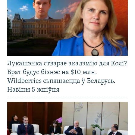
Лукашэнка стварае акадэмію для Колі?
Брат будуе бізнэс на $10 млн.
Wildberries сьпяшаецца ў Беларусь.
Навіны 5 жніўня