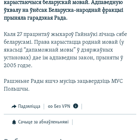
карыстаючыся беларускай мовай. Адпаведную
КУЛЬТУРА
МОВА
ўхвалу на ўнёсак Беларуска-народнай фракцыі
КАЛЯНДАР
НА ХВАЛЯХ СВАБОДЫ
прыняла гарадзкая Рада.
Каля 27 працэнтаў жыхароў Гайнаўкі лічаць сябе
беларусамі. Права карыстацца роднай мовай (у
якасьці “дапаможнай мовы” ў дзяржаўных
установах) дае ім адпаведны закон, прыняты ў
2005 годзе.
Рашэньне Рады яшчэ мусіць зацьвердзіць МУС
Польшчы.
Падзяліцца
Без VPN
Сачыце за абнаўленьнямі