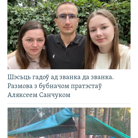
Шэсьць гадоў ад званка да званка.
Размова з бубначом пратэстаў
Аляксеем Санчуком