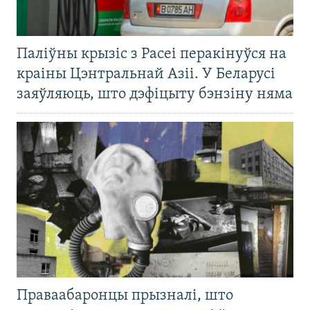
Паліўны крызіс з Расеі перакінуўся на
краіны Цэнтральнай Азіі. У Беларусі
заяўляюць, што дэфіцыту бэнзіну няма
Праваабаронцы прызналі, што