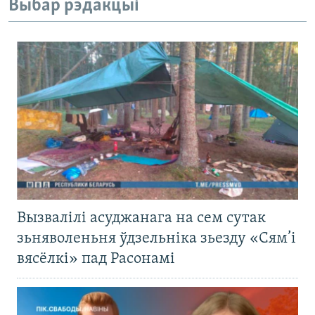
Выбар рэдакцыі
Вызвалілі асуджанага на сем сутак
зьняволеньня ўдзельніка зьезду «Сям’і
вясёлкі» пад Расонамі