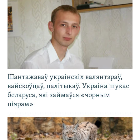
Шантажаваў украінскіх валянтэраў,
вайскоўцаў, палітыкаў. Украіна шукае
беларуса, які займаўся «чорным
піярам»