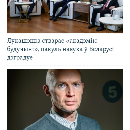
Лукашэнка стварае «акадэмію
будучыні», пакуль навука ў Беларусі
дэградуе