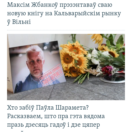
Максім Жбанкоў прэзэнтаваў сваю
новую кнігу на Кальварыйскім рынку
ў Вільні
Хто забіў Паўла Шарамета?
Расказваем, што пра гэта вядома
празь дзесяць гадоў і дзе цяпер