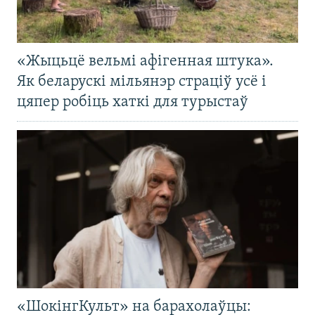
«Жыцьцё вельмі афігенная штука».
Як беларускі мільянэр страціў усё і
цяпер робіць хаткі для турыстаў
«ШокінгКульт» на барахолаўцы: