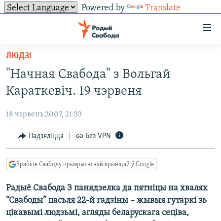
Powered by
Translate
Лінкі
ўнівэрсальнага
доступу
ЛЮДЗІ
НАВІНЫ
Перайсьці
"Начная Свабода" з Вольгай
да
ТОЛЬКІ НА СВАБОДЗЕ
УСЕ НАВІНЫ
Караткевіч. 19 чэрвеня
галоўнага
СУВЯЗЬ
ВІДЭА І ФОТА
ТЭСТЫ
зьместу
18 чэрвень 2007, 21:33
Перайсьці
ПАДПІСАЦЦА
ЛЮДЗІ
БЛОГІ
АБЫСЬЦІ БЛЯКАВАНЬНЕ
да
Падзяліцца
Без VPN
ПАЛІТЫКА
ГІСТОРЫЯ НА СВАБОДЗЕ
ПАДЗЯЛІЦЦА ІНФАРМАЦЫЯЙ
RSS
галоўнай
САЧЫЦЕ ЗА АБНАЎЛЕНЬНЯМІ
навігацыі
ЭКАНОМІКА
ПАДКАСТЫ
ПАДКАСТЫ
Зрабіце Свабоду прыярытэтнай крыніцай ў Google
Перайсьці
ВАЙНА
КНІГІ
FACEBOOK
да
Радыё Свабода З панядзелка да пятніцы на хвалях
БЕЛАРУСЫ НА ВАЙНЕ
АЎДЫЁКНІГІ
TWITTER
пошуку
“Свабоды” пасьля 22-й гадзіны – жывыя гутаркі зь
ПАЛІТВЯЗЬНІ
PREMIUM
Усе сайты РС/РСЭ
цікавымі людзьмі, агляды беларускага сеціва,