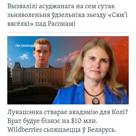
Вызвалілі асуджанага на сем сутак
зьняволеньня ўдзельніка зьезду «Сям’і
вясёлкі» пад Расонамі
Лукашэнка стварае акадэмію для Колі?
Брат будуе бізнэс на $10 млн.
Wildberries сьпяшаецца ў Беларусь.