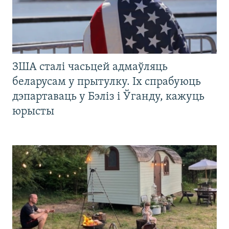
ЗША сталі часьцей адмаўляць
беларусам у прытулку. Іх спрабуюць
дэпартаваць у Бэліз і Ўганду, кажуць
юрысты