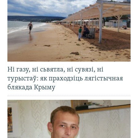
Ні газу, ні сьвятла, ні сувязі, ні
турыстаў: як праходзіць лягістычная
блякада Крыму