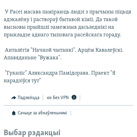
 У Расеі масава паміраюць людзі з прычыны піцьця
адэкалёну і раствораў бытавой хіміі. Да такой
высновы прыйшлі замежныя дасьледнікі на
прыкладзе аднаго тыповага расейскага гораду.
 Анталёгія "Начной чытанкі". Арцём Кавалеўскі.
Апавяданьне "Вужака".
 "Гукапіс" Аляксандра Памідорава. Праект "Я
нарадзіўся тут"
Падзяліцца
Без VPN
Сачыце за абнаўленьнямі
Выбар рэдакцыі