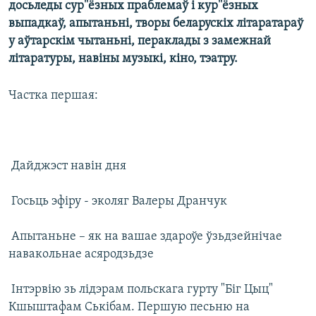
досьледы сур''ёзных праблемаў і кур''ёзных
КУЛЬТУРА
МОВА
выпадкаў, апытаньні, творы беларускіх літаратараў
КАЛЯНДАР
НА ХВАЛЯХ СВАБОДЫ
у аўтарскім чытаньні, пераклады з замежнай
літаратуры, навіны музыкі, кіно, тэатру.
Частка першая:
 Дайджэст навін дня
 Госьць эфіру - эколяг Валеры Дранчук
 Апытаньне – як на вашае здароўе ўзьдзейнічае
навакольнае асяродзьдзе
 Інтэрвію зь лідэрам польскага гурту "Біг Цыц"
Кшыштафам Ськібам. Першую песьню на