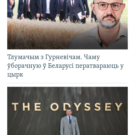
Тлумачым з Гурневічам. Чаму
ўборачную ў Беларусі ператвараюць у
цырк