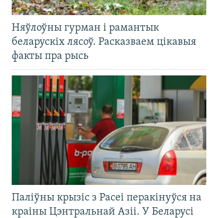
Няўлоўны гурман і рамантык
беларускіх лясоў. Расказваем цікавыя
факты пра рысь
Паліўны крызіс з Расеі перакінуўся на
краіны Цэнтральнай Азіі. У Беларусі