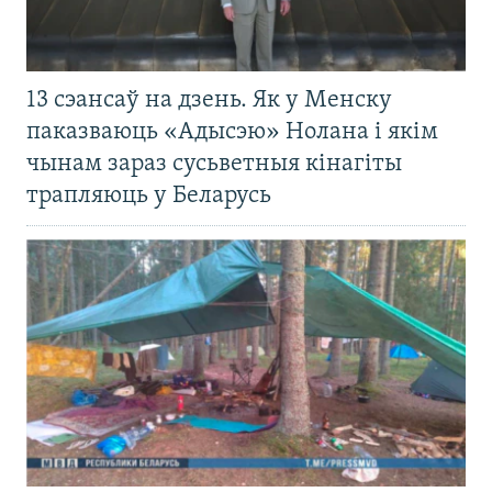
13 сэансаў на дзень. Як у Менску
паказваюць «Адысэю» Нолана і якім
чынам зараз сусьветныя кінагіты
трапляюць у Беларусь