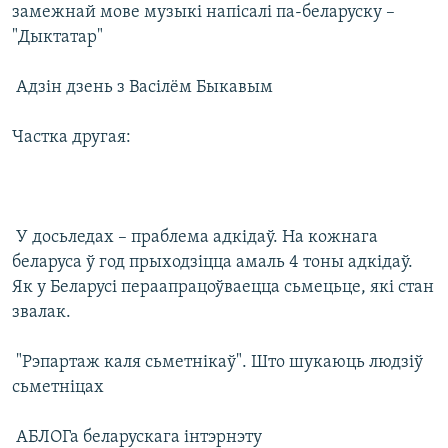
замежнай мове музыкі напісалі па-беларуску –
"Дыктатар"
 Адзін дзень з Васілём Быкавым
Частка другая:
 У досьледах – праблема адкідаў. На кожнага
беларуса ў год прыходзіцца амаль 4 тоны адкідаў.
Як у Беларусі пераапрацоўваецца сьмецьце, які стан
звалак.
 "Рэпартаж каля сьметнікаў". Што шукаюць людзіў
сьметніцах
 АБЛОГа беларускага інтэрнэту