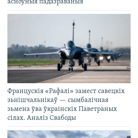
асноўныя падазраваныя
Францускія «Рафалі» замест савецкіх
зьнішчальнікаў — сымбалічная
зьмена ўва ўкраінскіх Паветраных
сілах. Аналіз Свабоды