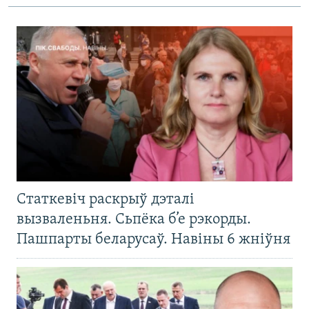
Статкевіч раскрыў дэталі
вызваленьня. Сьпёка б’е рэкорды.
Пашпарты беларусаў. Навіны 6 жніўня