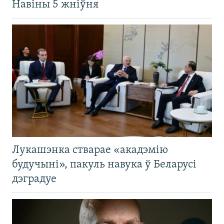
Навіны 5 жніўня
Лукашэнка стварае «акадэмію
будучыні», пакуль навука ў Беларусі
дэградуе