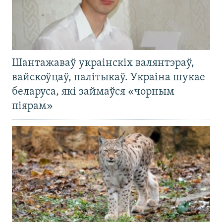
Шантажаваў украінскіх валянтэраў,
вайскоўцаў, палітыкаў. Украіна шукае
беларуса, які займаўся «чорным
піярам»