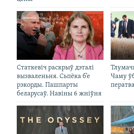
Статкевіч раскрыў дэталі
Тлумач
вызваленьня. Сьпёка б’е
Чаму ў
рэкорды. Пашпарты
ператв
беларусаў. Навіны 6 жніўня