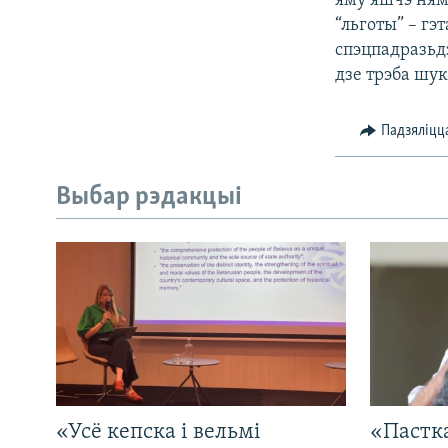
яму яшчэ няма
“льготы” – гэ
спэцпадразьдз
дзе трэба шук
Падзяліцц
Выбар рэдакцыі
«Усё кепска і вельмі
«Пастка