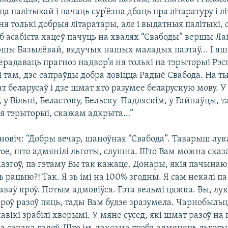
 палітыкай і пачаць сур’ёзна дбаць пра літаратуру і лі
ня толькі добрыя літаратары, але і выдатныя палітыкі,
 б асабіста хацеў пачуць на хвалях “Свабоды” вершы Л
ршы Базылёвай, вядучых нашых маладых паэтаў... І яшч
ерадаваць прагноз надвор’я ня толькі на тэрыторыі Рэс
 і там, дзе сапраўды добра ловіцца Радыё Свабода. На 
 беларусаў і дзе шмат хто разумее беларускую мову. У
 у Вільні, Беластоку, Бельску-Падляскім, у Гайнаўцы, т
я тэрыторыі, скажам адкрыта…”
новіч: “Добры вечар, шаноўная “Свабода”. Таварыш лу
ое, што адмянілі льготы, слушна. Што Вам можна сказа
мазгоў, па гэтаму Вы так кажаце. Донары, якія пачынаю
 рацыю?! Так. Я зь імі на 100% згодны. Я сам некалі па
ваў кроў. Потым адмовіўся. Гэта вельмі цяжка. Вы, лу
роў разоў пяць, тады Вам будзе зразумела. Чарнобыль
вікі зрабілі хворымі. У мяне сусед, які шмат разоў на 