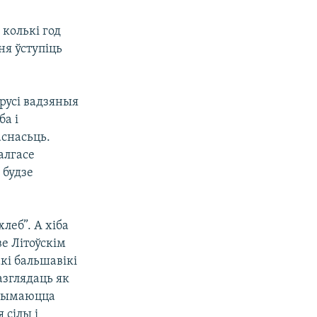
колькі год
ня ўступіць
арусі вадзяныя
ба і
аснасьць.
алгасе
 будзе
леб”. А хіба
е Літоўскім
кі бальшавікі
азглядаць як
прымаюцца
 сілы і