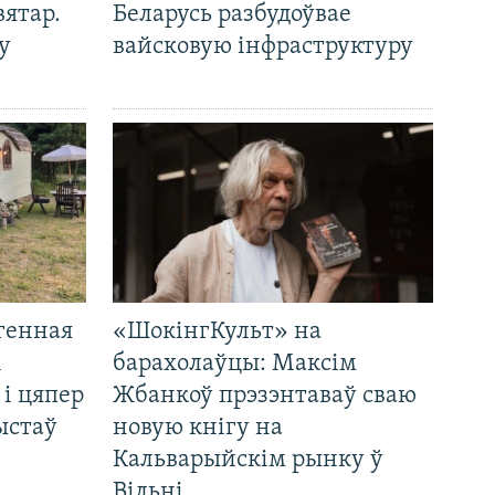
вятар.
Беларусь разбудоўвае
у
вайсковую інфраструктуру
генная
«ШокінгКульт» на
і
барахолаўцы: Максім
 і цяпер
Жбанкоў прэзэнтаваў сваю
ыстаў
новую кнігу на
Кальварыйскім рынку ў
Вільні