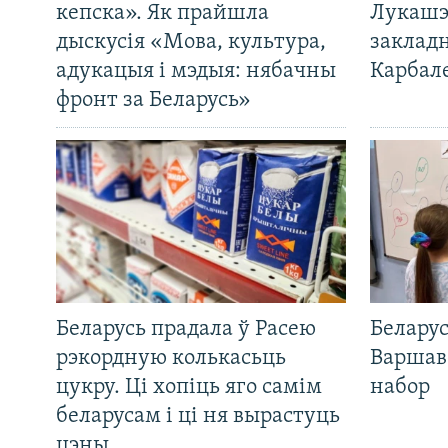
кепска». Як прайшла
Лукашэ
дыскусія «Мова, культура,
закладн
адукацыя і мэдыя: нябачны
Карбал
фронт за Беларусь»
Беларусь прадала ў Расею
Беларус
рэкордную колькасьць
Варшав
цукру. Ці хопіць яго самім
набор
беларусам і ці ня вырастуць
цэны