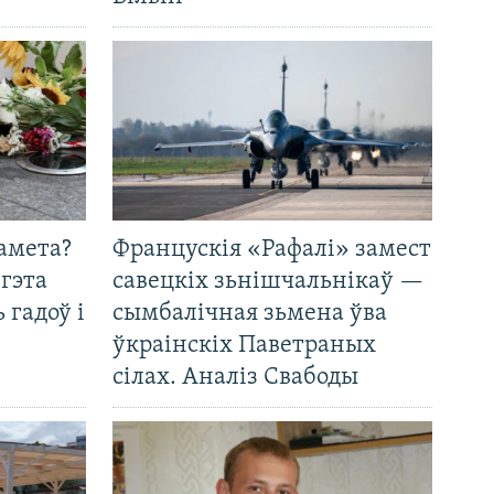
амета?
Францускія «Рафалі» замест
 гэта
савецкіх зьнішчальнікаў —
 гадоў і
сымбалічная зьмена ўва
ўкраінскіх Паветраных
сілах. Аналіз Свабоды