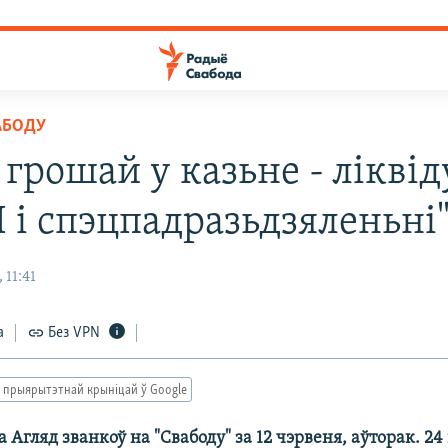
АБОДУ
 грошай у казьне - лікві
і спэцпадразьдзяленьні
 11:41
а
Без VPN
 прыярытэтнай крыніцай ў Google
 Агляд званкоў на "Свабоду" за 12 чэрвеня, аўторак. 24