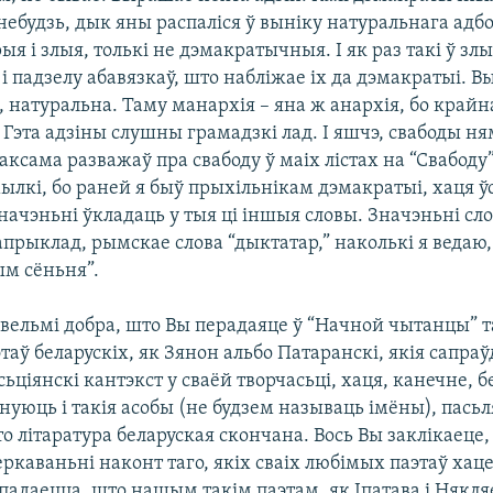
-небудзь, дык яны распаліся ў выніку натуральнага адбо
я і злыя, толькі не дэмакратычныя. І як раз такі ў злы
і падзелу абавязкаў, што набліжае іх да дэмакратыі. В
 натуральна. Таму манархія – яна ж анархія, бо крайн
Гэта адзіны слушны грамадзкі лад. І яшчэ, свабоды ня
таксама разважаў пра свабоду ў маіх лістах на “Свабоду”.
ылкі, бо раней я быў прыхільнікам дэмакратыі, хаця 
 значэньні ўкладаць у тыя ці іншыя словы. Значэньні сл
прыклад, рымскае слова “дыктатар,” наколькі я ведаю,
ым сёньня”.
 вельмі добра, што Вы перадаяце ў “Начной чытанцы” т
аў беларускіх, як Зянон альбо Патаранскі, якія сапр
ціянскі кантэкст у сваёй творчасьці, хаця, канечне, б
існуюць і такія асобы (не будзем называць імёны), пасьл
 літаратура беларуская скончана. Вось Вы заклікаеце,
еркаваньні наконт таго, якіх сваіх любімых паэтаў хаце
падаецца, што нашым такім паэтам, як Іпатава і Някляе