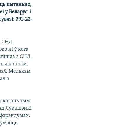
аць пытаньне,
 ў Беларусі і
вязі: 391-22-
ў СНД.
жо ні ў кога
выйшла з СНД.
сь яшчэ там.
оваў. Мелькам
ач з
 сказаць тым
 ад Лукашэнкі
рэфэрэндумах.
баўляюць