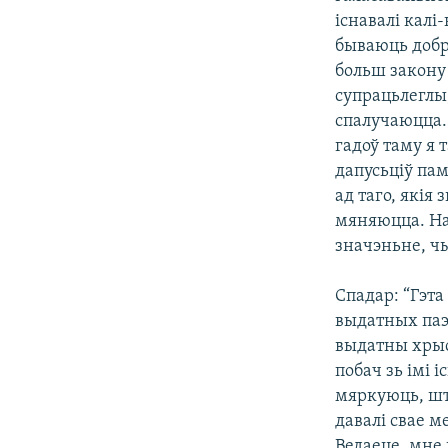
існавалі калі
бываюць добры
больш закону 
супрацьлеглы,
спалучаюцца. 
гадоў таму я 
дапусьціў пам
ад таго, якія
мяняюцца. На
значэньне, ч
Спадар: “Гэта
выдатных паэт
выдатны хрысь
побач зь імі 
мяркуюць, што
давалі свае м
Ведаеце, мне 