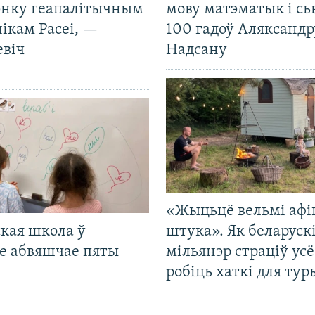
нку геапалітычным
мову матэматык і сь
ікам Расеі, —
100 гадоў Аляксандр
евіч
Надсану
«Жыцьцё вельмі афі
кая школа ў
штука». Як беларуск
е абвяшчае пяты
мільянэр страціў усё
робіць хаткі для тур