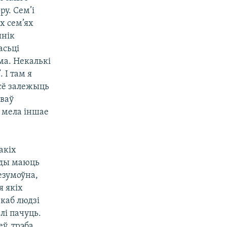
ру. Сем’і
х сем’ях
ынік
асьці
ма. Некалькі
 І там я
ўсё залежыць
оваў
 мела іншае
акіх
аўды маюць
езумоўна,
я якіх
 каб людзі
лі пачуць.
ў, трэба