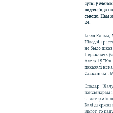
суткі ў Менск
КАЛЯНДАР
НА ХВАЛЯХ СВАБОДЫ
падзяліцца на
сьвеце. Нам 
24.
Ільля Копыл, 
Ніводзін расе
не было ціка
Пераключыўся 
Але ж і ў “Ко
паказалі нека
Саакашвілі. М
Спадар: “Хач
пэнсіянэрам і
за датэрмінов
Калі дзяржава
ільгот, то па