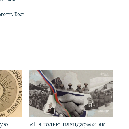
?! Слова
готы. Вось
кую
«Ня толькі пляцдарм»: як