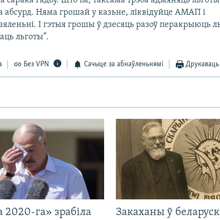
 сарака гадоў. Што ім, таксама трэба адмяняць льготы
та абсурд. Няма грошай у казьне, ліквідуйце АМАП і
яленьні. І гэтыя грошы ў дзесяць разоў перакрыюць ль
аць льготы”.
а
Без VPN
Сачыце за абнаўленьнямі
Друкаваць
 2020-га» зрабіла
Закаханы ў беларус