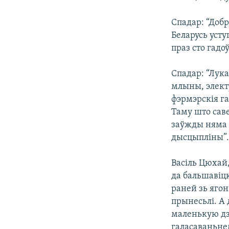
Спадар: “Добр
Беларусь усту
праз сто гадоў
Спадар: “Лука
млыны, электр
фэрмэрскія га
Таму што саве
заўжды няма г
дысцыпліны”
Васіль Цюхай,
да бальшавіцк
раней зь яго
прынесьлі. А 
маленькую дз
галасаваньнем