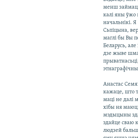
менш займацца
калі яны ўжо 
начальнікі. Я
Сьпіцына, ве
маглі бы Вы п
Беларусь, але
дзе жыве шмат
прыватнасьці,
этнаграфічны
Анастас Семя
кажаце, што т
маці не далі 
хібы ня маюць
мэдыцыны зда
здайце сваю к
людзей бальша