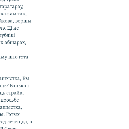
таратараў,
 скажам так,
айкова, вершы
э. Ці не
публікі
тых абшарах,
аму што гэта
кашыстка, Вы
ць? Бацька і
ць страйк,
 просьбе
кашыстка,
цы. Гэтых
год лечыцца, а