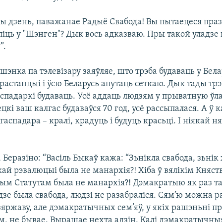
ы дзень, паважанае Радыё Свабода! Вы пытаецеся праз 
піць у "Шэнген"? Дык вось адказваю. Пры такой уладзе 
”.
шэнка па тэлевізару заяўляе, што трэба будаваць у Бел
астанцыі і ўсю Беларусь апутаць сеткаю. Дык тады трэ
спадаркі будаваць. Усё аддаць людзям у прыватную ўл
цкі ваш калгас будаваўся 70 год, усё рассыпалася. А ў к
аспадара – кралі, крадуць і будуць красьці. І ніякай ня
.
 Беразіно: “Васіль Быкаў кажа: “Зьнікла свабода, зьнік х
ай рэвалюцыі была не манархія?! Хіба ў вялікім Княств
ным Статутам была не манархія?! Дэмакратыю як раз та
дзе была свабода, людзі не разабраліся. Сям’ю можна р
яржаву, але дэмакратычных сем’яў, у якіх рашэньні 
, не бывае. Вырашае нехта адзін. Калі дэмакратычныя