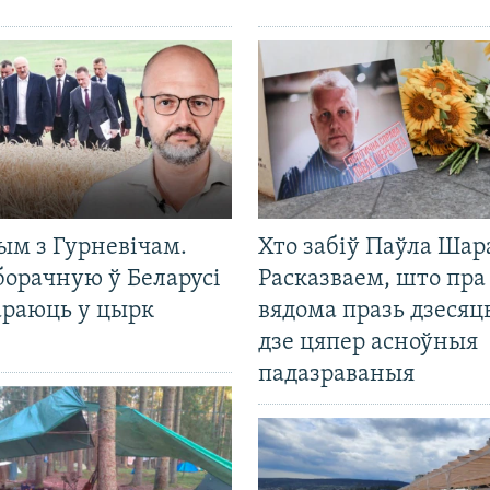
ым з Гурневічам.
Хто забіў Паўла Шар
борачную ў Беларусі
Расказваем, што пра
араюць у цырк
вядома празь дзесяць
дзе цяпер асноўныя
падазраваныя