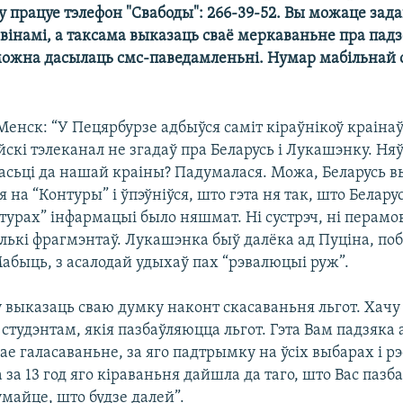
у працуе тэлефон "Свабоды": 266-39-52. Вы можаце зад
вінамі, а таксама выказаць сваё меркаваньне пра падзеі
можна дасылаць смс-паведамленьні. Нумар мабільнай су
Менск: “У Пецярбурзе адбыўся саміт кіраўнікоў краіна
йскі тэлеканал не згадаў пра Беларусь і Лукашэнку. Няў
васьці да нашай краіны? Падумалася. Можа, Беларусь 
на “Контуры” і ўпэўніўся, што гэта ня так, што Белару
нтурах” інфармацыі было няшмат. Ні сустрэч, ні перам
лькі фрагмэнтаў. Лукашэнка быў далёка ад Пуціна, поб
абыць, з асалодай удыхаў пах “рэвалюцыі руж”.
у выказаць сваю думку наконт скасаваньня льгот. Хачу
 студэнтам, якія пазбаўляюцца льгот. Гэта Вам падзяка
ае галасаваньне, за яго падтрымку на ўсіх выбарах і 
 за 13 год яго кіраваньня дайшла да таго, што Вас паз
думайце, што будзе далей”.