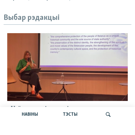
Выбар рэдакцыі
«Усё кепска і вельмі кепска».
НАВІНЫ
ТЭСТЫ
Як прайшла дыскусія «Мова, культура,
адукацыя і мэдыя: нябачны фронт