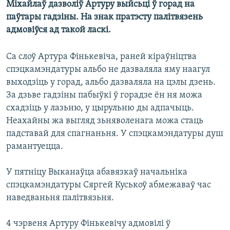
Міхайлаў дазволіў Артуру выйсьці ў горад на
КУЛЬТУРА
МОВА
паўтары гадзіны. На знак пратэсту палітвязень
КАЛЯНДАР
НА ХВАЛЯХ СВАБОДЫ
адмовіўся ад такой ласкі.
Са слоў Артура Фінькевіча, раней кіраўніцтва
спэцкамэндатуры альбо не дазваляла яму наагул
выходзіць у горад, альбо дазваляла на цэлы дзень.
За дзьве гадзіны пабыўкі ў горадзе ён ня можа
схадзіць у лазьню, у цырульню ды адпачыць.
Неахайны жа выгляд зьняволенага можа стаць
падставай для спагнаньня. У спэцкамэндатуры душ
рамантуецца.
У пятніцу Выканаўца абавязкаў начальніка
спэцкамэндатуры Сяргей Куськоў абмежаваў час
наведваньня палітвязьня.
4 чэрвеня Артуру Фінькевічу адмовілі ў