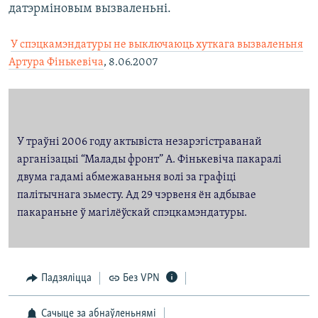
датэрміновым вызваленьні.

У спэцкамэндатуры не выключаюць хуткага вызваленьня
Артура Фінькевіча
, 8.06.2007
У траўні 2006 году актывіста незарэгістраванай
арганізацыі “Малады фронт” А. Фінькевіча пакаралі
двума гадамі абмежаваньня волі за графіці
палітычнага зьместу. Ад 29 чэрвеня ён адбывае
пакараньне ў магілёўскай спэцкамэндатуры.
Падзяліцца
Без VPN
Сачыце за абнаўленьнямі