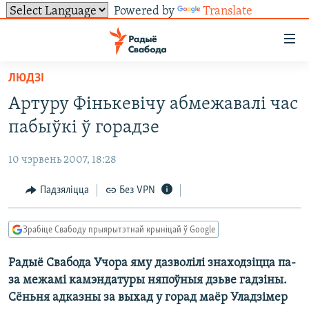
Powered by
Translate
Лінкі
ўнівэрсальнага
доступу
ЛЮДЗІ
НАВІНЫ
Перайсьці
Артуру Фінькевічу абмежавалі час
да
ТОЛЬКІ НА СВАБОДЗЕ
УСЕ НАВІНЫ
пабыўкі ў горадзе
галоўнага
СУВЯЗЬ
ВІДЭА І ФОТА
ТЭСТЫ
зьместу
10 чэрвень 2007, 18:28
Перайсьці
ПАДПІСАЦЦА
ЛЮДЗІ
БЛОГІ
АБЫСЬЦІ БЛЯКАВАНЬНЕ
да
Падзяліцца
Без VPN
ПАЛІТЫКА
ГІСТОРЫЯ НА СВАБОДЗЕ
ПАДЗЯЛІЦЦА ІНФАРМАЦЫЯЙ
RSS
галоўнай
САЧЫЦЕ ЗА АБНАЎЛЕНЬНЯМІ
навігацыі
ЭКАНОМІКА
ПАДКАСТЫ
ПАДКАСТЫ
Зрабіце Свабоду прыярытэтнай крыніцай ў Google
Перайсьці
ВАЙНА
КНІГІ
FACEBOOK
да
Радыё Свабода Учора яму дазволілі знаходзіцца па-
БЕЛАРУСЫ НА ВАЙНЕ
АЎДЫЁКНІГІ
TWITTER
пошуку
за межамі камэндатуры няпоўныя дзьве гадзіны.
ПАЛІТВЯЗЬНІ
PREMIUM
Усе сайты РС/РСЭ
Сёньня адказны за выхад у горад маёр Уладзімер