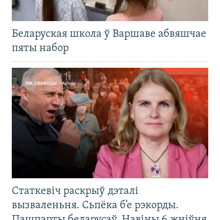
Беларуская школа ў Варшаве абвяшчае
пяты набор
Статкевіч раскрыў дэталі
вызваленьня. Сьпёка б’е рэкорды.
Пашпарты беларусаў. Навіны 6 жніўня