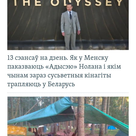
13 сэансаў на дзень. Як у Менску
паказваюць «Адысэю» Нолана і якім
чынам зараз сусьветныя кінагіты
трапляюць у Беларусь