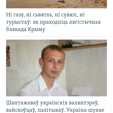
Ні газу, ні сьвятла, ні сувязі, ні
турыстаў: як праходзіць лягістычная
блякада Крыму
Шантажаваў украінскіх валянтэраў,
вайскоўцаў, палітыкаў. Украіна шукае