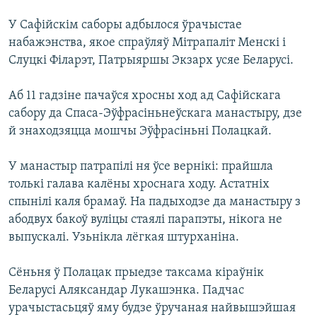
КУЛЬТУРА
МОВА
У Сафійскім саборы адбылося ўрачыстае
КАЛЯНДАР
НА ХВАЛЯХ СВАБОДЫ
набажэнства, якое спраўляў Мітрапаліт Менскі і
Слуцкі Філарэт, Патрыяршы Экзарх усяе Беларусі.
Аб 11 гадзіне пачаўся хросны ход ад Сафійскага
сабору да Спаса-Эўфрасіньнеўскага манастыру, дзе
й знаходзяцца мошчы Эўфрасіньні Полацкай.
У манастыр патрапілі ня ўсе вернікі: прайшла
толькі галава калёны хроснага ходу. Астатніх
спынілі каля брамаў. На падыходзе да манастыру з
абодвух бакоў вуліцы стаялі парапэты, нікога не
выпускалі. Узьнікла лёгкая штурханіна.
Сёньня ў Полацак прыедзе таксама кіраўнік
Беларусі Аляксандар Лукашэнка. Падчас
урачыстасьцяў яму будзе ўручаная найвышэйшая