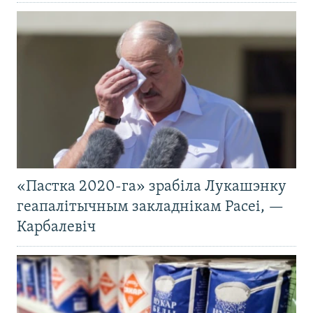
«Пастка 2020-га» зрабіла Лукашэнку
геапалітычным закладнікам Расеі, —
Карбалевіч