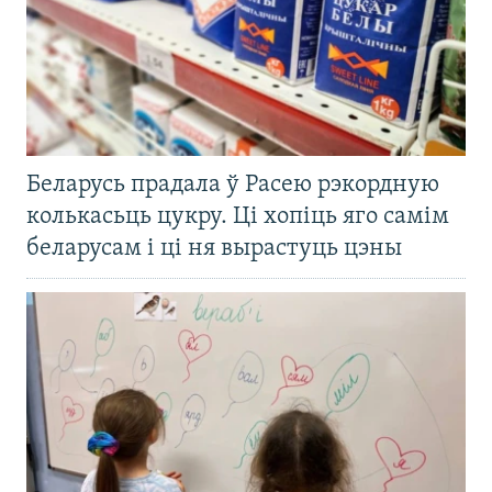
Беларусь прадала ў Расею рэкордную
колькасьць цукру. Ці хопіць яго самім
беларусам і ці ня вырастуць цэны