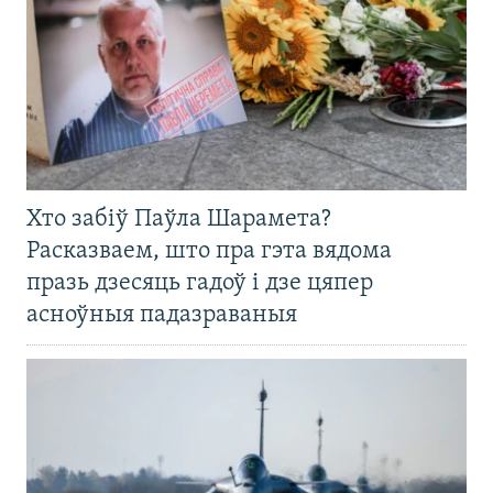
Хто забіў Паўла Шарамета?
Расказваем, што пра гэта вядома
празь дзесяць гадоў і дзе цяпер
асноўныя падазраваныя