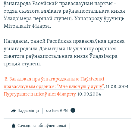
ўзнагарода Расейскай праваслаўнай царквы –
ордэн сьвятога вялікага раўнаапостальнага князя
Ўладзімера першай ступені. Узнагароду ўручыць
Мітрапаліт Філарэт.
Нагадаем, раней Расейская праваслаўная царква
ўзнагародзіла Дзьмітрыя Паўлічэнку ордэнам
сьвятога раўнаапостальнага князя Ўладзімера
трэцяй ступені.

В. Завадзкая пра ўзнагароджаньне Паўлічэнкі
праваслаўным ордэнам: “Мне плюнулі ў душу”
, 11.08.2004 
Пургурыдэс напісаў ліст Філарэту
, 10.09.2004
Падзяліцца
Без VPN
Сачыце за абнаўленьнямі