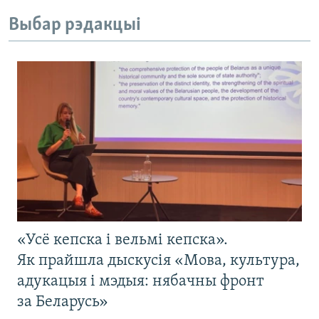
Выбар рэдакцыі
«Усё кепска і вельмі кепска».
Як прайшла дыскусія «Мова, культура,
адукацыя і мэдыя: нябачны фронт
за Беларусь»