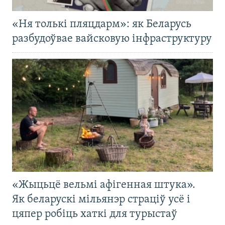
«Ня толькі пляцдарм»: як Беларусь
разбудоўвае вайсковую інфраструктуру
«Жыцьцё вельмі афігенная штука».
Як беларускі мільянэр страціў усё і
цяпер робіць хаткі для турыстаў