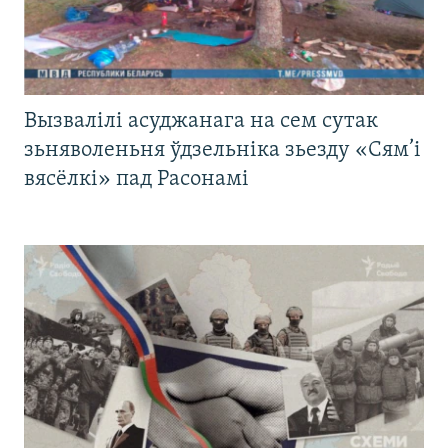
Вызвалілі асуджанага на сем сутак
зьняволеньня ўдзельніка зьезду «Сям’і
вясёлкі» пад Расонамі