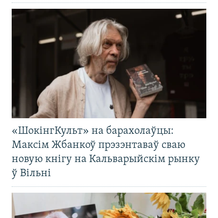
«ШокінгКульт» на барахолаўцы:
Максім Жбанкоў прэзэнтаваў сваю
новую кнігу на Кальварыйскім рынку
ў Вільні