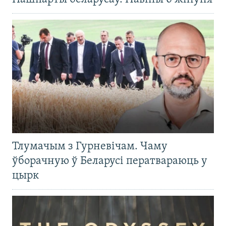
Тлумачым з Гурневічам. Чаму
ўборачную ў Беларусі ператвараюць у
цырк