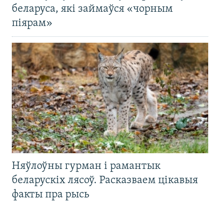
беларуса, які займаўся «чорным
піярам»
Няўлоўны гурман і рамантык
беларускіх лясоў. Расказваем цікавыя
факты пра рысь