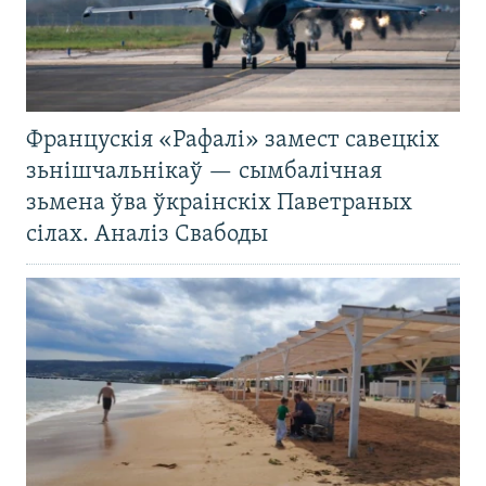
Францускія «Рафалі» замест савецкіх
зьнішчальнікаў — сымбалічная
зьмена ўва ўкраінскіх Паветраных
сілах. Аналіз Свабоды