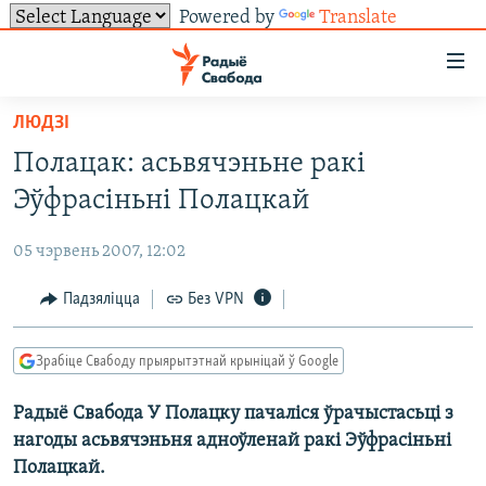
Powered by
Translate
Лінкі
ўнівэрсальнага
доступу
ЛЮДЗІ
НАВІНЫ
Перайсьці
Полацак: асьвячэньне ракі
да
ТОЛЬКІ НА СВАБОДЗЕ
УСЕ НАВІНЫ
Эўфрасіньні Полацкай
галоўнага
СУВЯЗЬ
ВІДЭА І ФОТА
ТЭСТЫ
зьместу
05 чэрвень 2007, 12:02
Перайсьці
ПАДПІСАЦЦА
ЛЮДЗІ
БЛОГІ
АБЫСЬЦІ БЛЯКАВАНЬНЕ
да
Падзяліцца
Без VPN
ПАЛІТЫКА
ГІСТОРЫЯ НА СВАБОДЗЕ
ПАДЗЯЛІЦЦА ІНФАРМАЦЫЯЙ
RSS
галоўнай
САЧЫЦЕ ЗА АБНАЎЛЕНЬНЯМІ
навігацыі
ЭКАНОМІКА
ПАДКАСТЫ
ПАДКАСТЫ
Зрабіце Свабоду прыярытэтнай крыніцай ў Google
Перайсьці
ВАЙНА
КНІГІ
FACEBOOK
да
Радыё Свабода У Полацку пачаліся ўрачыстасьці з
БЕЛАРУСЫ НА ВАЙНЕ
АЎДЫЁКНІГІ
TWITTER
пошуку
нагоды асьвячэньня адноўленай ракі Эўфрасіньні
ПАЛІТВЯЗЬНІ
PREMIUM
Усе сайты РС/РСЭ
Полацкай.