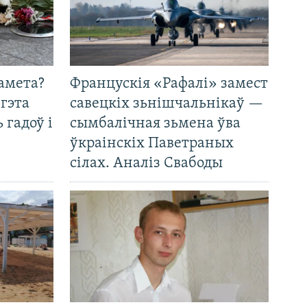
амета?
Францускія «Рафалі» замест
 гэта
савецкіх зьнішчальнікаў —
 гадоў і
сымбалічная зьмена ўва
ўкраінскіх Паветраных
сілах. Аналіз Свабоды