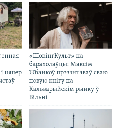
генная
«ШокінгКульт» на
і
барахолаўцы: Максім
 і цяпер
Жбанкоў прэзэнтаваў сваю
ыстаў
новую кнігу на
Кальварыйскім рынку ў
Вільні