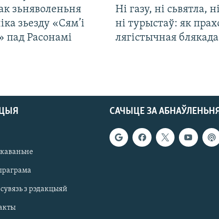
ак зьняволеньня
Ні газу, ні сьвятла, н
іка зьезду «Сям’і
ні турыстаў: як прах
» пад Расонамі
лягістычная блякад
АЦЫЯ
САЧЫЦЕ ЗА АБНАЎЛЕНЬН
якаваньне
праграма
 сувязь з рэдакцыяй
акты