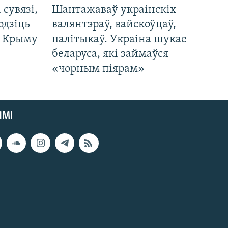
і сувязі,
Шантажаваў украінскіх
одзіць
валянтэраў, вайскоўцаў,
а Крыму
палітыкаў. Украіна шукае
беларуса, які займаўся
«чорным піярам»
ЯМІ