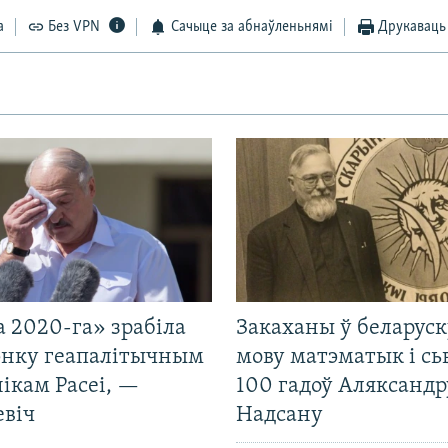
а
Без VPN
Сачыце за абнаўленьнямі
Друкаваць
 2020-га» зрабіла
Закаханы ў беларус
нку геапалітычным
мову матэматык і сь
ікам Расеі, —
100 гадоў Аляксандр
евіч
Надсану