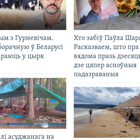
ым з Гурневічам.
Хто забіў Паўла Шар
борачную ў Беларусі
Расказваем, што пра
араюць у цырк
вядома празь дзесяць
дзе цяпер асноўныя
падазраваныя
лі асуджанага на