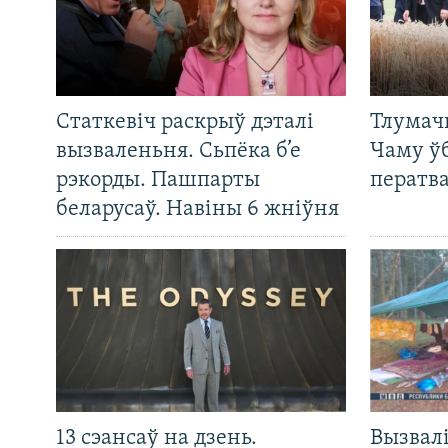
Статкевіч раскрыў дэталі
Тлумач
вызваленьня. Сьпёка б’е
Чаму ў
рэкорды. Пашпарты
ператв
беларусаў. Навіны 6 жніўня
13 сэансаў на дзень.
Вызвалі