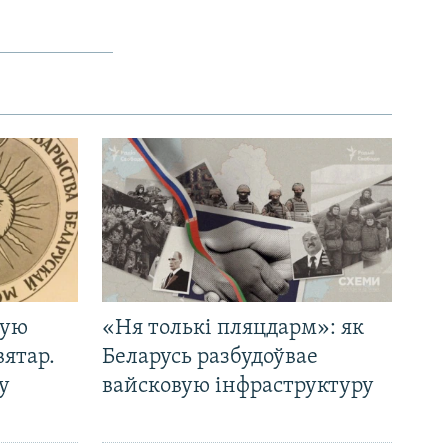
кую
«Ня толькі пляцдарм»: як
вятар.
Беларусь разбудоўвае
у
вайсковую інфраструктуру