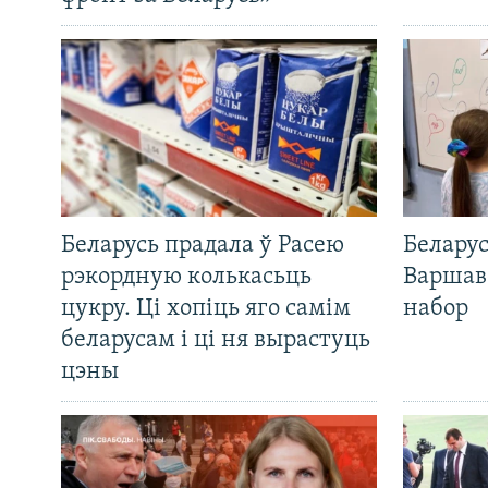
Беларусь прадала ў Расею
Беларус
рэкордную колькасьць
Варшав
цукру. Ці хопіць яго самім
набор
беларусам і ці ня вырастуць
цэны