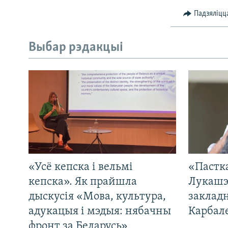
Падзяліцц
Выбар рэдакцыі
«Усё кепска і вельмі
«Пастка
кепска». Як прайшла
Лукашэ
дыскусія «Мова, культура,
закладн
адукацыя і мэдыя: нябачны
Карбал
фронт за Беларусь»