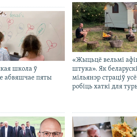
«Жыцьцё вельмі афі
кая школа ў
штука». Як беларуск
е абвяшчае пяты
мільянэр страціў усё
робіць хаткі для тур