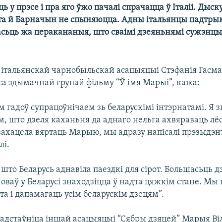
ь у прэсе і пра яго ўжо пачалі спрачацца ў Італіі. Дыску
а й Барначын не спыняюцца. Адны італьянцы падтры
асьць жа перакананыя, што сваімі дзеяньнямі сужэнцы
 італьянскай чарнобыльскай асацыяцыі Стэфанія Гасма
са здымачнай групай фільму “Ў імя Марыі”, кажа:
 гадоў супрацоўнічаем зь беларускімі інтэрнатамі. Я з
, што дзеля каханьня да аднаго нельга ахвяраваць лёс
 захацела вяртаць Марыю, мы адразу напісалі прэзыдэнту
лі.
 што Беларусь аднавіла паездкі для сірот. Большасьць 
новаў у Беларусі знаходзіцца ў надта цяжкім стане. Мы
та і дапамагаць усім беларускім дзецям”.
адстаўніца іншай асацыяцыі “Сябры дзяцей” Марыя Ві