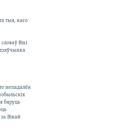
та тыя, каго
словаў Вікі
 дзяўчынка
то непадалёк
рнобыльскіх
ія бяруць
юць
зь Вікай