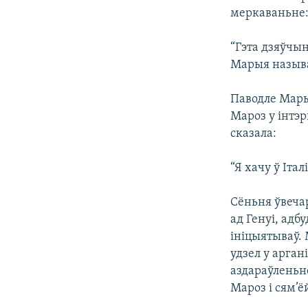
меркаваньне
“Гэта дзяўчын
Марыя называ
Паводле Марыі
Мароз у інтэ
сказала:
“Я хачу ў Італ
Сёньня ўвеча
ад Генуі, адб
ініцыятываў. 
удзел у арган
аздараўленьн
Мароз і сям’