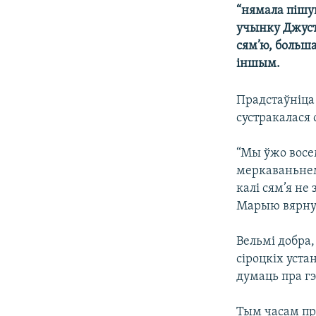
“нямала пішуц
КАЛЯНДАР
НА ХВАЛЯХ СВАБОДЫ
учынку Джуст
сям’ю, больш
іншым.
Прадстаўніца
сустракалася 
“Мы ўжо восем
меркаваньнем
калі сям’я не
Марыю вярну
Вельмі добра,
сіроцкіх уста
думаць пра гэ
Тым часам пр