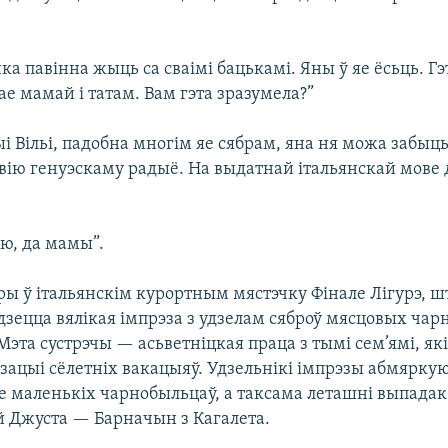
:
ка павінна жыць са сваімі бацькамі. Яны ў яе ёсьць. Гэ
е мамай і татам. Вам гэта зразумела?”
 Вільі, падобна многім яе сябрам, яна ня можа забыць 
рвію генуэскаму радыё. На выдатнай італьянскай мове
ію, да мамы”.
ры ў італьянскім курортным мястэчку Фінале Лігурэ, ш
удзецца вялікая імпрэза з удзелам сяброў мясцовых ча
Мэта сустрэчы — асьветніцкая праца з тымі сем’ямі, як
ізацыі сёлетніх вакацыяў. Удзельнікі імпрэзы абмярку
е маленькіх чарнобыльцаў, а таксама леташні выпадак 
ёй Джуста — Барначын з Кагалета.