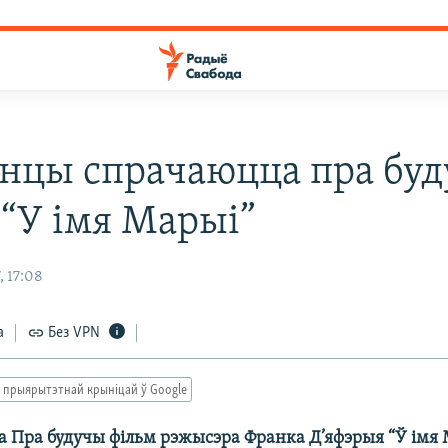
янцы спрачаюцца пра бу
 “У імя Марыі”
, 17:08
а
Без VPN
 прыярытэтнай крыніцай ў Google
а Пра будучы фільм рэжысэра Франка Д’яфэрыя “Ў імя