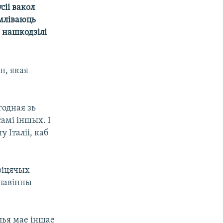
сіі вакол
мліваюць
 нашкодзілі
н, якая
годная зь
амі іншых. І
 Італіі, каб
дзіцячых
 павінны
лья мае іншае