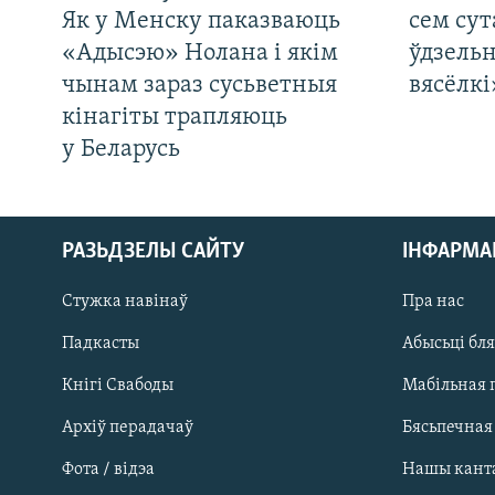
Як у Менску паказваюць
сем сут
«Адысэю» Нолана і якім
ўдзельн
чынам зараз сусьветныя
вясёлкі
кінагіты трапляюць
у Беларусь
РАЗЬДЗЕЛЫ САЙТУ
ІНФАРМ
Стужка навінаў
Пра нас
Падкасты
Абысьці бл
Кнігі Свабоды
Мабільная 
Архіў перадачаў
Бясьпечная
Фота / відэа
Нашы кант