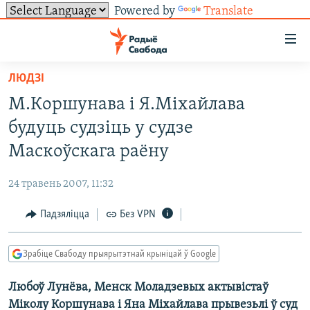
Powered by
Translate
Лінкі
ўнівэрсальнага
доступу
ЛЮДЗІ
НАВІНЫ
Перайсьці
М.Коршунава і Я.Міхайлава
да
ТОЛЬКІ НА СВАБОДЗЕ
УСЕ НАВІНЫ
будуць судзіць у судзе
галоўнага
СУВЯЗЬ
ВІДЭА І ФОТА
ТЭСТЫ
зьместу
Маскоўскага раёну
Перайсьці
ПАДПІСАЦЦА
ЛЮДЗІ
БЛОГІ
АБЫСЬЦІ БЛЯКАВАНЬНЕ
да
24 травень 2007, 11:32
ПАЛІТЫКА
ГІСТОРЫЯ НА СВАБОДЗЕ
ПАДЗЯЛІЦЦА ІНФАРМАЦЫЯЙ
RSS
галоўнай
САЧЫЦЕ ЗА АБНАЎЛЕНЬНЯМІ
Падзяліцца
Без VPN
навігацыі
ЭКАНОМІКА
ПАДКАСТЫ
ПАДКАСТЫ
Перайсьці
ВАЙНА
КНІГІ
FACEBOOK
да
Зрабіце Свабоду прыярытэтнай крыніцай ў Google
БЕЛАРУСЫ НА ВАЙНЕ
АЎДЫЁКНІГІ
TWITTER
пошуку
Любоў Лунёва, Менск Моладзевых актывістаў
ПАЛІТВЯЗЬНІ
PREMIUM
Усе сайты РС/РСЭ
Міколу Коршунава і Яна Міхайлава прывезьлі ў суд