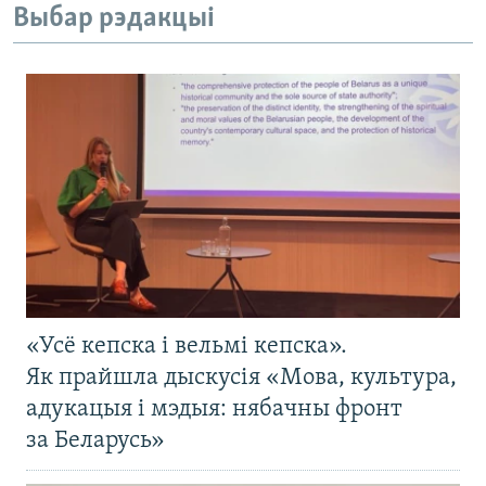
Выбар рэдакцыі
«Усё кепска і вельмі кепска».
Як прайшла дыскусія «Мова, культура,
адукацыя і мэдыя: нябачны фронт
за Беларусь»