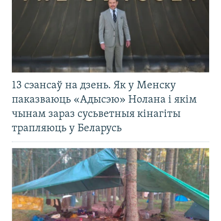
13 сэансаў на дзень. Як у Менску
паказваюць «Адысэю» Нолана і якім
чынам зараз сусьветныя кінагіты
трапляюць у Беларусь