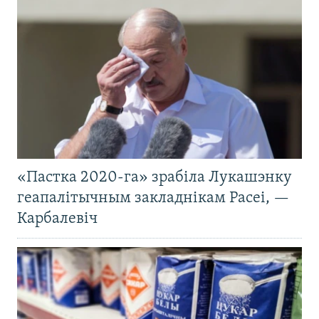
«Пастка 2020-га» зрабіла Лукашэнку
геапалітычным закладнікам Расеі, —
Карбалевіч