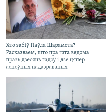
Хто забіў Паўла Шарамета?
Расказваем, што пра гэта вядома
празь дзесяць гадоў і дзе цяпер
асноўныя падазраваныя