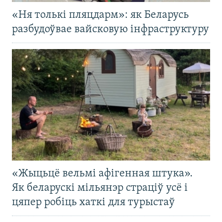
«Ня толькі пляцдарм»: як Беларусь
разбудоўвае вайсковую інфраструктуру
«Жыцьцё вельмі афігенная штука».
Як беларускі мільянэр страціў усё і
цяпер робіць хаткі для турыстаў