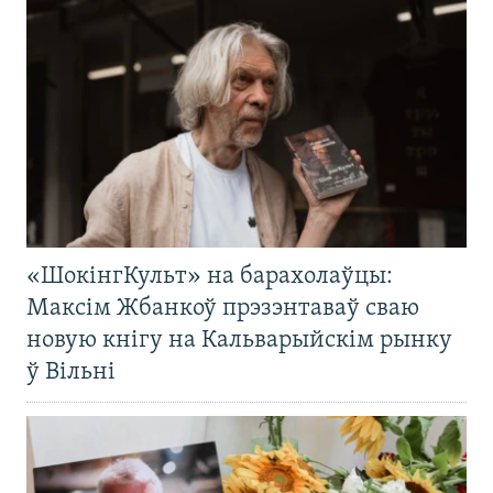
«ШокінгКульт» на барахолаўцы:
Максім Жбанкоў прэзэнтаваў сваю
новую кнігу на Кальварыйскім рынку
ў Вільні