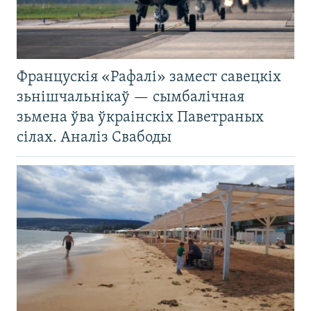
Францускія «Рафалі» замест савецкіх
зьнішчальнікаў — сымбалічная
зьмена ўва ўкраінскіх Паветраных
сілах. Аналіз Свабоды