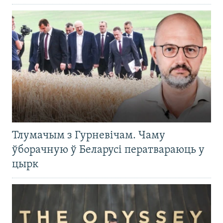
Тлумачым з Гурневічам. Чаму
ўборачную ў Беларусі ператвараюць у
цырк