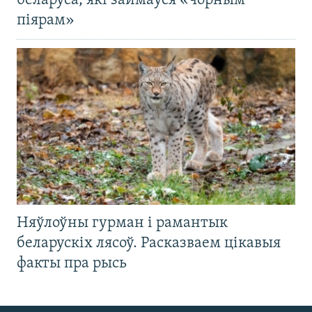
беларуса, які займаўся «чорным
піярам»
Няўлоўны гурман і рамантык
беларускіх лясоў. Расказваем цікавыя
факты пра рысь