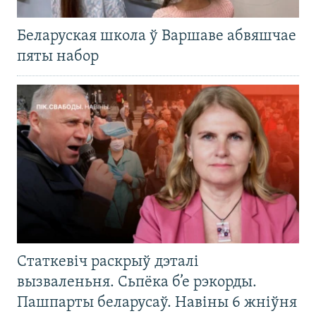
Беларуская школа ў Варшаве абвяшчае
пяты набор
Статкевіч раскрыў дэталі
вызваленьня. Сьпёка б’е рэкорды.
Пашпарты беларусаў. Навіны 6 жніўня