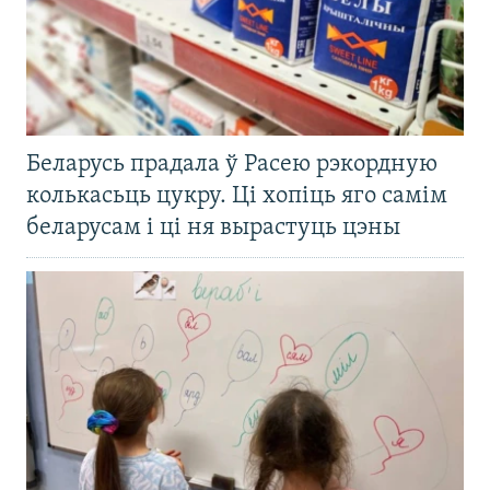
Беларусь прадала ў Расею рэкордную
колькасьць цукру. Ці хопіць яго самім
беларусам і ці ня вырастуць цэны