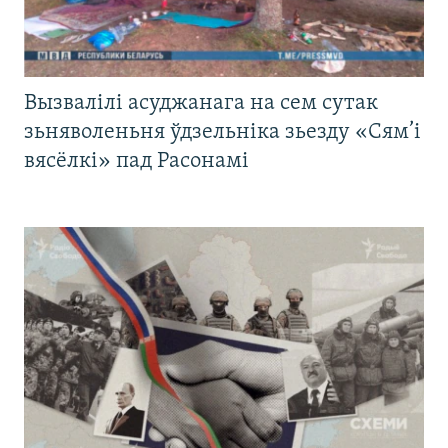
Вызвалілі асуджанага на сем сутак
зьняволеньня ўдзельніка зьезду «Сям’і
вясёлкі» пад Расонамі