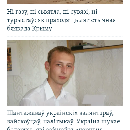
Ні газу, ні сьвятла, ні сувязі, ні
турыстаў: як праходзіць лягістычная
блякада Крыму
Шантажаваў украінскіх валянтэраў,
вайскоўцаў, палітыкаў. Украіна шукае