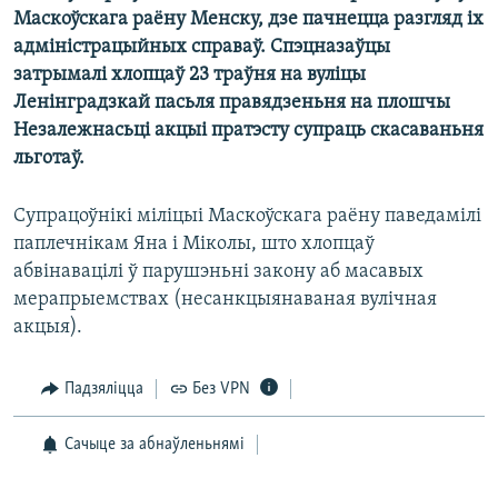
КУЛЬТУРА
МОВА
Маскоўскага раёну Менску, дзе пачнецца разгляд іх
адміністрацыйных справаў. Спэцназаўцы
КАЛЯНДАР
НА ХВАЛЯХ СВАБОДЫ
затрымалі хлопцаў 23 траўня на вуліцы
Ленінградзкай пасьля правядзеньня на плошчы
Незалежнасьці акцыі пратэсту супраць скасаваньня
льготаў.
Супрацоўнікі міліцыі Маскоўскага раёну паведамілі
паплечнікам Яна і Міколы, што хлопцаў
абвінавацілі ў парушэньні закону аб масавых
мерапрыемствах (несанкцыянаваная вулічная
акцыя).
Падзяліцца
Без VPN
Сачыце за абнаўленьнямі