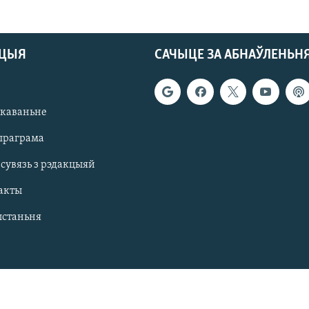
АЦЫЯ
САЧЫЦЕ ЗА АБНАЎЛЕНЬН
якаваньне
праграма
 сувязь з рэдакцыяй
акты
ыстаньня