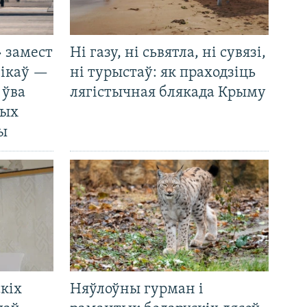
 замест
Ні газу, ні сьвятла, ні сувязі,
нікаў —
ні турыстаў: як праходзіць
 ўва
лягістычная блякада Крыму
ных
ды
кіх
Няўлоўны гурман і