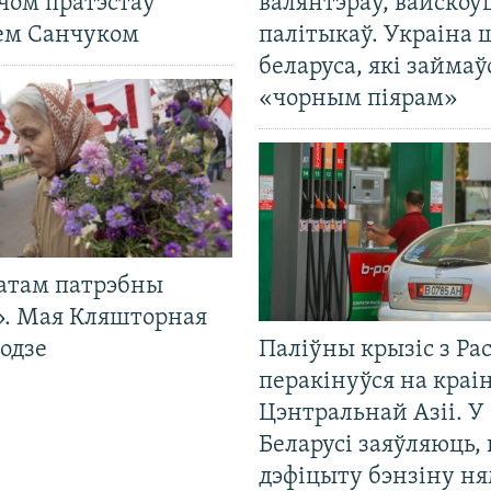
чом пратэстаў
валянтэраў, вайскоў
ем Санчуком
палітыкаў. Украіна 
беларуса, які займаў
«чорным піярам»
атам патрэбны
». Мая Кляшторная
одзе
Паліўны крызіс з Рас
перакінуўся на краі
Цэнтральнай Азіі. У
Беларусі заяўляюць,
дэфіцыту бэнзіну н