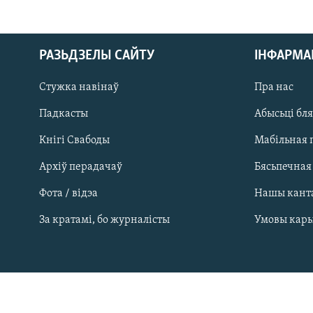
РАЗЬДЗЕЛЫ САЙТУ
ІНФАРМ
Стужка навінаў
Пра нас
Падкасты
Абысьці бл
Кнігі Свабоды
Мабільная 
Архіў перадачаў
Бясьпечная
Фота / відэа
Нашы кант
САЧЫЦЕ ЗА АБНАЎЛЕНЬНЯМІ
За кратамі, бо журналісты
Умовы кар