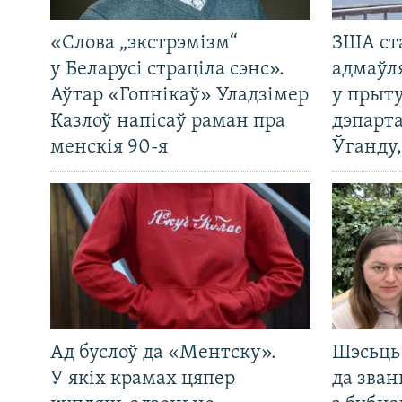
«Слова „экстрэмізм“
ЗША ст
у Беларусі страціла сэнс».
адмаўл
Аўтар «Гопнікаў» Уладзімер
у прыту
Казлоў напісаў раман пра
дэпарта
менскія 90-я
Ўганду
Ад буслоў да «Ментску».
Шэсьць 
У якіх крамах цяпер
да зван