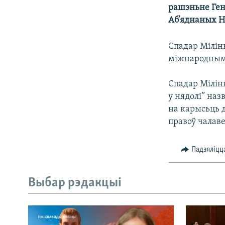
рашэньне Ген
КАЛЯНДАР
НА ХВАЛЯХ СВАБОДЫ
Аб’яднаных Н
Спадар Мілінк
міжнародным 
Спадар Мілінк
у нядолі” на
на карысьць д
правоў чалаве
Падзяліцц
Выбар рэдакцыі