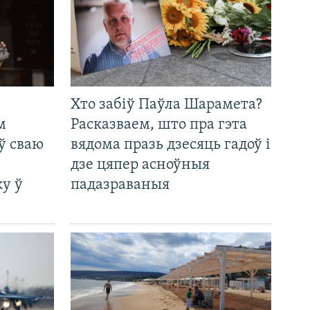
Хто забіў Паўла Шарамета?
м
Расказваем, што пра гэта
ў сваю
вядома празь дзесяць гадоў і
дзе цяпер асноўныя
у ў
падазраваныя