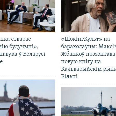
нка стварае
«ШокінгКульт» на
мію будучыні»,
барахолаўцы: Максі
навука ў Беларусі
Жбанкоў прэзэнтава
е
новую кнігу на
Кальварыйскім рынк
Вільні