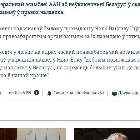
эральнай асамблеі ААН аб неўключэньні Беларусі ў ск
ацыяў ў правох чалавека.
евіч падзякаваў былому прэзыдэнту Чэхіі Вацлаву Гаўл
праваабарончым арганізацыям за іх пазыцыю ў гэтым
евіч у лісьце на адрас чэскай праваабарончай арганіз
зваў учарашнія падзеі ў Нью-Ёрку “добрым прыкладам 
эмакратыі ў Беларусі, на карысьць большай увагі да 
ка ў нашай краіне”.
а
Без VPN
Сачыце за абнаўленьнямі
Друкаваць