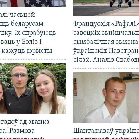
алі часьцей
яць беларусам
Францускія «Рафалі»
лку. Іх спрабуюць
савецкіх зьнішчаль
ваць у Бэліз і
сымбалічная зьмена
, кажуць юрысты
ўкраінскіх Паветра
сілах. Аналіз Свабо
гадоў ад званка
ка. Размова
Шантажаваў украінс