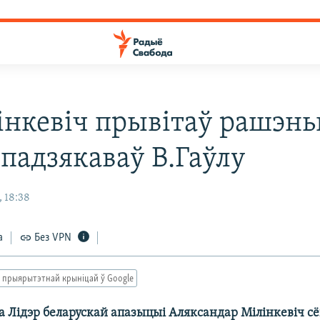
інкевіч прывітаў рашэнь
 падзякаваў В.Гаўлу
 18:38
а
Без VPN
 прыярытэтнай крыніцай ў Google
а Лідэр беларускай апазыцыі Аляксандар Мілінкевіч сё