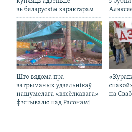
купляць адзеньне
з бубна
зь беларускім характарам
Аляксе
Што вядома пра
«Курап
затрыманых удзельнікаў
спакой
нашумелага «вясёлкавага»
на Сваб
фэстывалю пад Расонамі