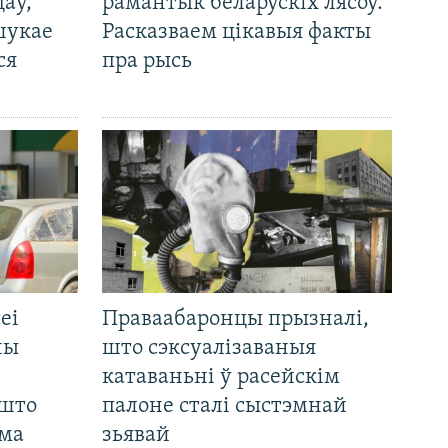
цаў,
рамантык беларускіх лясоў.
шукае
Расказваем цікавыя факты
ся
пра рысь
еі
Праваабаронцы прызналі,
ны
што сэксуалізаваныя
катаваньні ў расейскім
 што
палоне сталі сыстэмнай
яма
зьявай