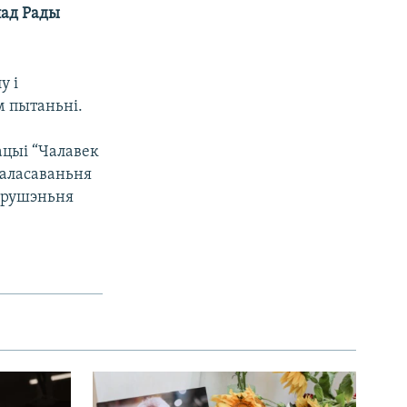
лад Рады
у і
 пытаньні.
ацыі “Чалавек
галасаваньня
парушэньня