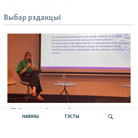
Выбар рэдакцыі
«Усё кепска і вельмі кепска».
НАВІНЫ
ТЭСТЫ
Як прайшла дыскусія «Мова, культура,
адукацыя і мэдыя: нябачны фронт
за Беларусь»