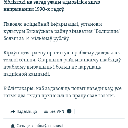
бібліятэкі на загад улады адмовіліся яшчэ
КУЛЬТУРА
МОВА
напрыканцы 1990-х гадоў.
КАЛЯНДАР
НА ХВАЛЯХ СВАБОДЫ
Паводле афіцыйнай інфармацыі, установы
культуры Быхаўскага раёну вінаватыя “Белпошце”
больш за 14 мільёнаў рублёў.
Кіраўніцтва раёну пра такую праблему даведалася
толькі сёньня. Старшыня райвыканкаму паабяцаў
праблему вырашыць і больш не парушаць
падпісной кампаніі.
Бібліятэкары, каб задаволіць попыт наведнікаў, усе
гэтыя два тыдні прыносілі на працу свае газэты.
Падзяліцца
Без VPN
Сачыце за абнаўленьнямі