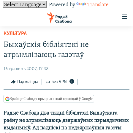
Powered by
Translate
Лінкі
ўнівэрсальнага
доступу
КУЛЬТУРА
НАВІНЫ
Перайсьці
Быхаўскія бібліятэкі не
да
ТОЛЬКІ НА СВАБОДЗЕ
УСЕ НАВІНЫ
атрымліваюць газэтаў
галоўнага
СУВЯЗЬ
ВІДЭА І ФОТА
ТЭСТЫ
зьместу
16 травень 2007, 17:38
Перайсьці
ПАДПІСАЦЦА
ЛЮДЗІ
БЛОГІ
АБЫСЬЦІ БЛЯКАВАНЬНЕ
да
Падзяліцца
Без VPN
ПАЛІТЫКА
ГІСТОРЫЯ НА СВАБОДЗЕ
ПАДЗЯЛІЦЦА ІНФАРМАЦЫЯЙ
RSS
галоўнай
САЧЫЦЕ ЗА АБНАЎЛЕНЬНЯМІ
навігацыі
ЭКАНОМІКА
ПАДКАСТЫ
ПАДКАСТЫ
Зрабіце Свабоду прыярытэтнай крыніцай ў Google
Перайсьці
ВАЙНА
КНІГІ
FACEBOOK
да
Радыё Свабода Два тыдні бібліятэкі Быхаўскага
БЕЛАРУСЫ НА ВАЙНЕ
АЎДЫЁКНІГІ
TWITTER
пошуку
раёну не атрымліваюць дзяржаўных пэрыядычных
ПАЛІТВЯЗЬНІ
PREMIUM
Усе сайты РС/РСЭ
выданьняў. Ад падпіскі на недзяржаўныя газэты