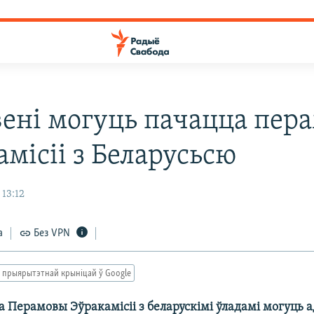
вені могуць пачацца пер
місіі з Беларусьсю
 13:12
а
Без VPN
 прыярытэтнай крыніцай ў Google
 Перамовы Эўракамісіі з беларускімі ўладамі могуць 