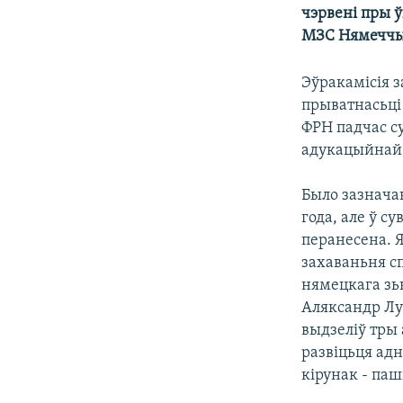
чэрвені пры ў
КАЛЯНДАР
НА ХВАЛЯХ СВАБОДЫ
МЗС Нямечч
Эўракамісія з
прыватнасьці 
ФРН падчас су
адукацыйнай 
Было зазнача
года, але ў с
перанесена. Я
захаваньня сп
нямецкага зь
Аляксандр Лу
выдзеліў тры
развіцьця адн
кірунак - па