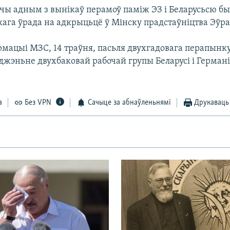
эчы адным з вынікаў перамоў паміж ЭЗ і Беларусьсю б
кага ўрада на адкрыцьцё ў Мінску прадстаўніцтва Эўра
рмацыі МЗС, 14 траўня, пасьля двухгадовага перапынку
жэньне двухбаковай рабочай групы Беларусі і Германі
а
Без VPN
Сачыце за абнаўленьнямі
Друкаваць