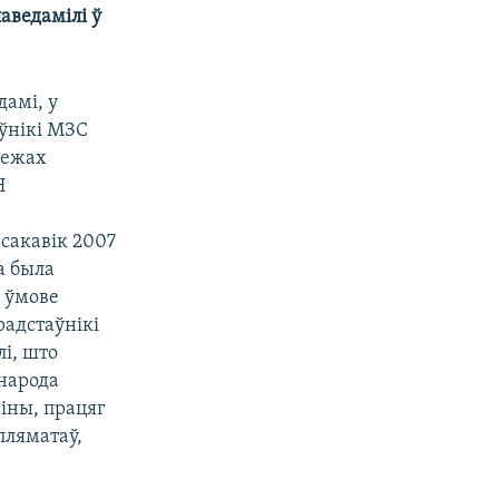
аведамілі ў
дамі, у
аўнікі МЗС
межах
Н
сакавік 2007
а была
ы ўмове
радстаўнікі
і, што
народа
іны, працяг
пляматаў,