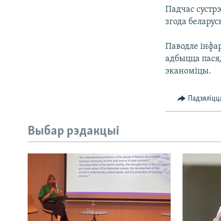
Падчас сустр
згода беларус
Паводле інфа
адбыцца пасяд
эканоміцы.
Падзяліцц
Выбар рэдакцыі