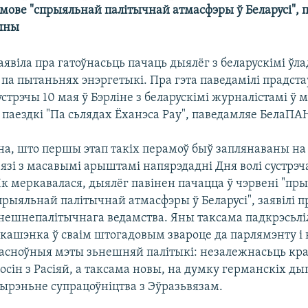
мове "спрыяльнай палітычнай атмасфэры ў Беларусі", п
ыны
аявіла пра гатоўнасьць пачаць дыялёг з беларускімі ўла
па пытаньнях энэргетыкі. Пра гэта паведамілі прадст
стрэчы 10 мая ў Бэрліне з беларускімі журналістамі ў 
паездкі "Па сьлядах Ёханэса Рау", паведамляе БелаПА
на, што першы этап такіх перамоў быў заплянаваны на 
увязі з масавымі арыштамі напярэдадні Дня волі сустрэч
к меркавалася, дыялёг павінен пачацца ў чэрвені "пр
рыяльнай палітычнай атмасфэры ў Беларусі", заявілі п
нешнепалітычнага ведамства. Яны таксама падкрэсьліл
кашэнка ў сваім штогадовым звароце да парлямэнту і 
 асноўныя мэты зьнешняй палітыкі: незалежнасьць кра
осін з Расіяй, а таксама новы, на думку германскіх ды
шырэньне супрацоўніцтва з Эўразьвязам.