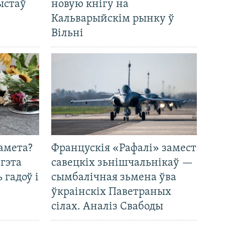
ыстаў
новую кнігу на
Кальварыйскім рынку ў
Вільні
амета?
Францускія «Рафалі» замест
 гэта
савецкіх зьнішчальнікаў —
 гадоў і
сымбалічная зьмена ўва
ўкраінскіх Паветраных
сілах. Аналіз Свабоды