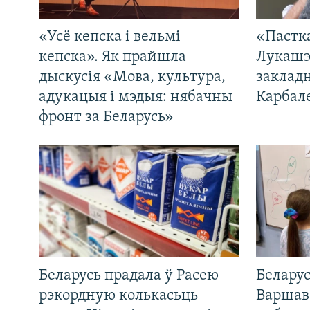
«Усё кепска і вельмі
«Пастка
кепска». Як прайшла
Лукашэ
дыскусія «Мова, культура,
закладн
адукацыя і мэдыя: нябачны
Карбал
фронт за Беларусь»
Беларусь прадала ў Расею
Беларус
рэкордную колькасьць
Варшав