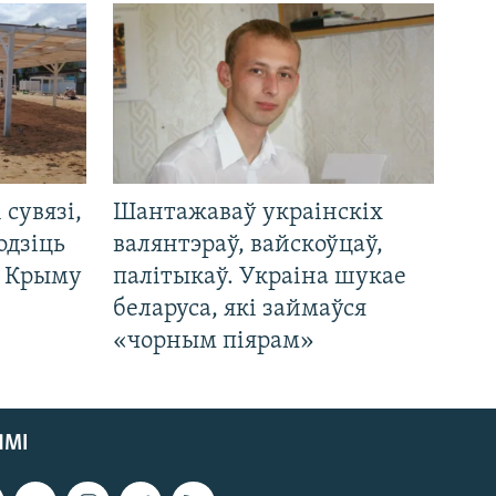
і сувязі,
Шантажаваў украінскіх
одзіць
валянтэраў, вайскоўцаў,
а Крыму
палітыкаў. Украіна шукае
беларуса, які займаўся
«чорным піярам»
ЯМІ