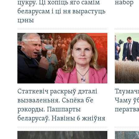
цукру. Ці хопіць яго самім
набор
беларусам і ці ня вырастуць
цэны
Статкевіч раскрыў дэталі
Тлумач
вызваленьня. Сьпёка б’е
Чаму ў
рэкорды. Пашпарты
ператв
беларусаў. Навіны 6 жніўня