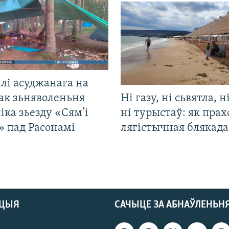
лі асуджанага на
ак зьняволеньня
Ні газу, ні сьвятла, н
іка зьезду «Сям’і
ні турыстаў: як прах
» пад Расонамі
лягістычная блякад
АЦЫЯ
САЧЫЦЕ ЗА АБНАЎЛЕНЬН