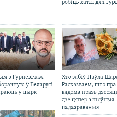
робіць хаткі для тур
ым з Гурневічам.
Хто забіў Паўла Шар
борачную ў Беларусі
Расказваем, што пра
араюць у цырк
вядома празь дзесяць
дзе цяпер асноўныя
падазраваныя