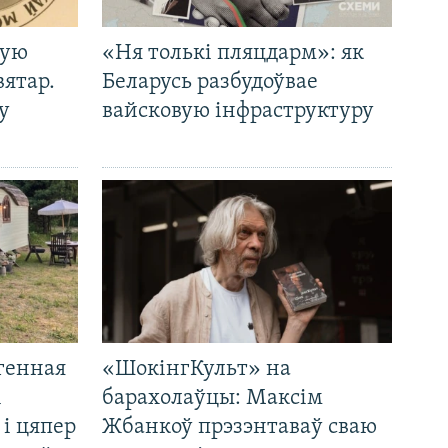
кую
«Ня толькі пляцдарм»: як
вятар.
Беларусь разбудоўвае
у
вайсковую інфраструктуру
генная
«ШокінгКульт» на
і
барахолаўцы: Максім
 і цяпер
Жбанкоў прэзэнтаваў сваю