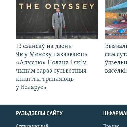
13 сэансаў на дзень.
Вызвалі
Як у Менску паказваюць
сем сут
«Адысэю» Нолана і якім
ўдзельн
чынам зараз сусьветныя
вясёлкі
кінагіты трапляюць
у Беларусь
РАЗЬДЗЕЛЫ САЙТУ
ІНФАРМ
Стужка навінаў
Пра нас