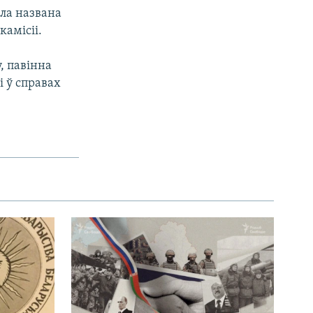
ыла названа
камісіі.
, павінна
і ў справах