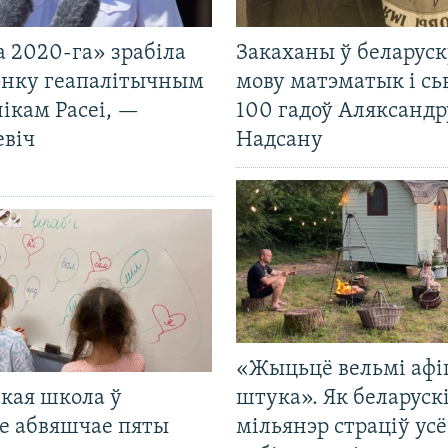
 2020-га» зрабіла
Закаханы ў беларус
нку геапалітычным
мову матэматык і сь
ікам Расеі, —
100 гадоў Аляксандр
евіч
Надсану
«Жыцьцё вельмі афі
кая школа ў
штука». Як беларуск
е абвяшчае пяты
мільянэр страціў усё