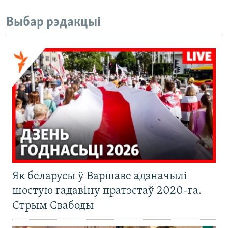
Выбар рэдакцыі
Як беларусы ў Варшаве адзначылі
шостую гадавіну пратэстаў 2020-га.
Стрым Свабоды