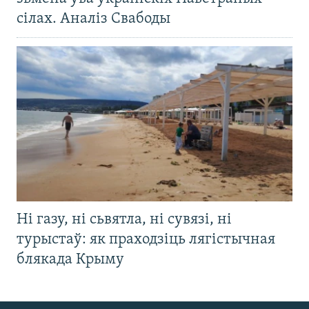
сілах. Аналіз Свабоды
Ні газу, ні сьвятла, ні сувязі, ні
турыстаў: як праходзіць лягістычная
блякада Крыму