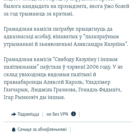
былога кандыдата на прэзыдэнта, якога ўжо болей
за год трымаюць за кратамі.
Грамадзкая камісія патрабуе прыцягнуць да
адказнасьці асобаў, вінаватых у “пазапраўным
утрыманьні й зьняволеньні Аляксандра Казуліна”.
Грамадзкая камісія “Свабоду Казуліну і іншым
палітвязьням” паўстала ў чэрвені 2006 году. У яе
склад уваходзяць вядомыя палітыкі й
праваабаронцы Аляксей Кароль, Уладзімер
Ганчарык, Людміла Гразнова, Генадзь Фядыніч,
Ігар Рынкевіч ды іншыя.
Падзяліцца
Без VPN
Сачыце за абнаўленьнямі