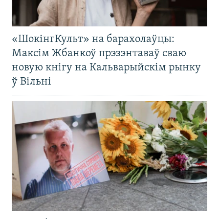
«ШокінгКульт» на барахолаўцы:
Максім Жбанкоў прэзэнтаваў сваю
новую кнігу на Кальварыйскім рынку
ў Вільні