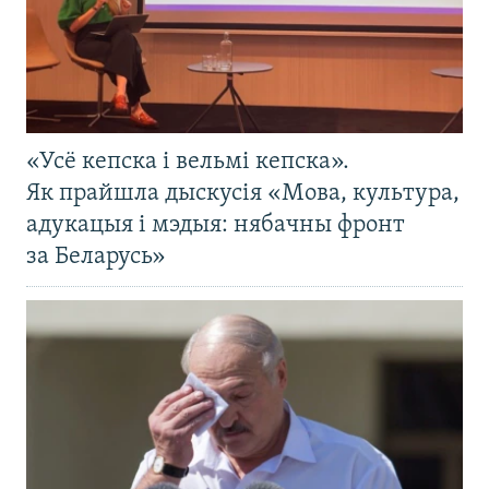
«Усё кепска і вельмі кепска».
Як прайшла дыскусія «Мова, культура,
адукацыя і мэдыя: нябачны фронт
за Беларусь»