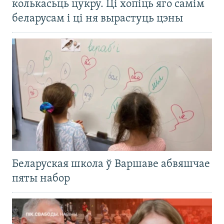
колькасьць цукру. Ці хопіць яго самім
беларусам і ці ня вырастуць цэны
Беларуская школа ў Варшаве абвяшчае
пяты набор