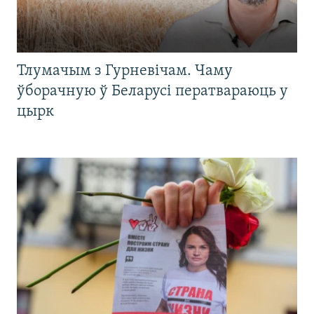
Тлумачым з Гурневічам. Чаму
ўборачную ў Беларусі ператвараюць у
цырк