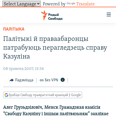
Powered by
Translate
Лінкі
ўнівэрсальнага
доступу
ПАЛІТЫКА
НАВІНЫ
Перайсьці
Палітыкі й праваабаронцы
да
ТОЛЬКІ НА СВАБОДЗЕ
УСЕ НАВІНЫ
патрабуюць перагледзець справу
галоўнага
СУВЯЗЬ
ВІДЭА І ФОТА
ТЭСТЫ
зьместу
Казуліна
Перайсьці
ПАДПІСАЦЦА
ЛЮДЗІ
БЛОГІ
АБЫСЬЦІ БЛЯКАВАНЬНЕ
да
08 травень 2007, 15:34
ПАЛІТЫКА
ГІСТОРЫЯ НА СВАБОДЗЕ
ПАДЗЯЛІЦЦА ІНФАРМАЦЫЯЙ
RSS
галоўнай
САЧЫЦЕ ЗА АБНАЎЛЕНЬНЯМІ
Падзяліцца
Без VPN
навігацыі
ЭКАНОМІКА
ПАДКАСТЫ
ПАДКАСТЫ
Перайсьці
ВАЙНА
КНІГІ
FACEBOOK
да
Зрабіце Свабоду прыярытэтнай крыніцай ў Google
БЕЛАРУСЫ НА ВАЙНЕ
АЎДЫЁКНІГІ
TWITTER
пошуку
Алег Грузьдзіловіч, Менск Грамадзкая камісія
ПАЛІТВЯЗЬНІ
PREMIUM
Усе сайты РС/РСЭ
“Свабоду Казуліну і іншым палітвязьням” заклікае