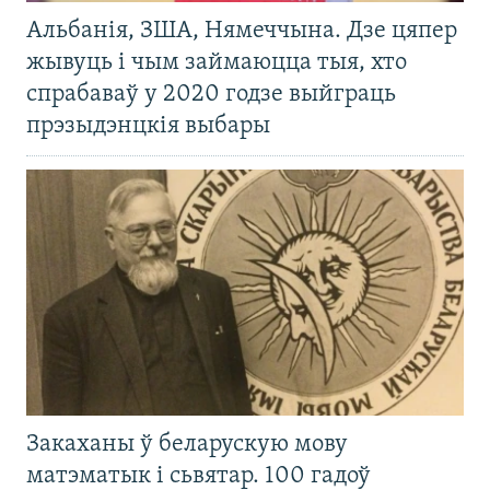
Альбанія, ЗША, Нямеччына. Дзе цяпер
жывуць і чым займаюцца тыя, хто
спрабаваў у 2020 годзе выйграць
прэзыдэнцкія выбары
Закаханы ў беларускую мову
матэматык і сьвятар. 100 гадоў