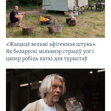
«Жыцьцё вельмі афігенная штука».
Як беларускі мільянэр страціў усё і
цяпер робіць хаткі для турыстаў