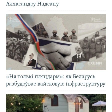
Аляксандру Надсану
«Ня толькі пляцдарм»: як Беларусь
разбудоўвае вайсковую інфраструктуру