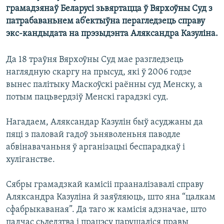
КУЛЬТУРА
МОВА
грамадзянаў Беларусі зьвяртацца ў Вярхоўны Суд з
патрабаваньнем аб’ектыўна перагледзець справу
КАЛЯНДАР
НА ХВАЛЯХ СВАБОДЫ
экс-кандыдата на прэзыдэнта Аляксандра Казуліна.
Да 18 траўня Вярхоўны Суд мае разгледзець
наглядную скаргу на прысуд, які ў 2006 годзе
вынес палітыку Маскоўскі раённы суд Менску, а
потым пацьвердзіў Менскі гарадзкі суд.
Нагадаем, Аляксандар Казулін быў асуджаны да
пяці з паловай гадоў зьняволеньня паводле
абвінавачаньня ў арганізацыі беспарадкаў і
хуліганстве.
Сябры грамадзкай камісіі прааналізавалі справу
Аляксандра Казуліна й заяўляюць, што яна “цалкам
сфабрыкаваная”. Да таго ж камісія адзначае, што
падчас сьледзтва і працэсу парушаліся правы