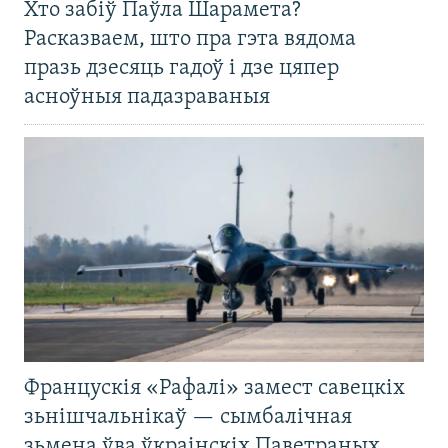
Хто забіў Паўла Шарамета?
Расказваем, што пра гэта вядома
празь дзесяць гадоў і дзе цяпер
асноўныя падазраваныя
Францускія «Рафалі» замест савецкіх
зьнішчальнікаў — сымбалічная
зьмена ўва ўкраінскіх Паветраных