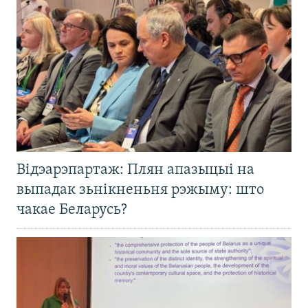
Відэарэпартаж: Плян апазыцыі на
выпадак зьнікненьня рэжыму: што
чакае Беларусь?