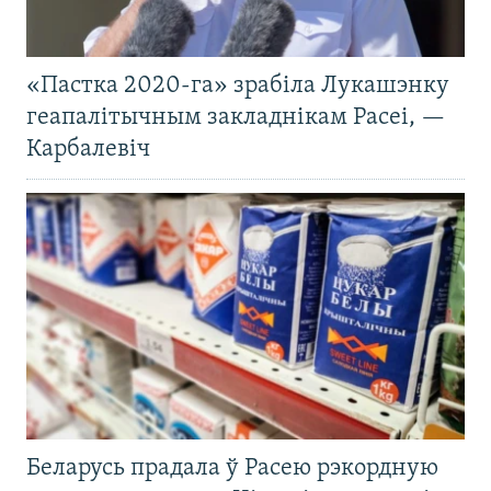
«Пастка 2020-га» зрабіла Лукашэнку
геапалітычным закладнікам Расеі, —
Карбалевіч
Беларусь прадала ў Расею рэкордную