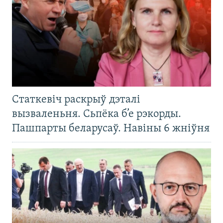
Статкевіч раскрыў дэталі
вызваленьня. Сьпёка б’е рэкорды.
Пашпарты беларусаў. Навіны 6 жніўня