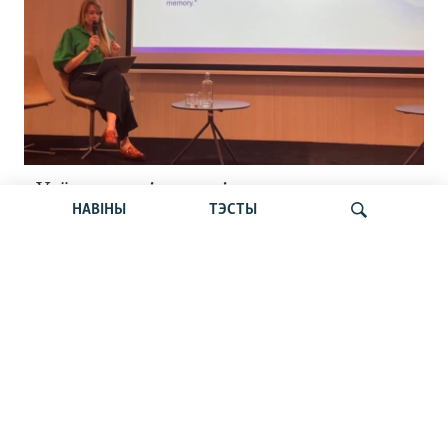
«Усё кепска і вельмі кепска».
НАВІНЫ
ТЭСТЫ
Як прайшла дыскусія «Мова, культура,
адукацыя і мэдыя: нябачны фронт
за Беларусь»
Шукаць