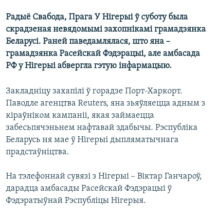
КУЛЬТУРА
МОВА
Радыё Свабода, Прага У Нігерыі ў суботу была
КАЛЯНДАР
НА ХВАЛЯХ СВАБОДЫ
скрадзеная невядомымі захопнікамі грамадзянка
Беларусі. Раней паведамлялася, што яна –
грамадзянка Расейскай Фэдэрацыі, але амбасада
РФ у Нігерыі абвергла гэтую інфармацыю.
Закладніцу захапілі ў горадзе Порт-Харкорт.
Паводле агенцтва Reuters, яна зьяўляецца адным з
кіраўніком кампаніі, якая займаецца
забесьпячэньнем нафтавай здабычы. Рэспубліка
Беларусь ня мае ў Нігерыі дыпляматычнага
прадстаўніцтва.
На тэлефоннай сувязі з Нігерыі – Віктар Ганчароў,
дарадца амбасады Расейскай Фэдэрацыі ў
Фэдэратыўнай Рэспубліцы Нігерыя.