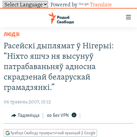
Powered by
Translate
Лінкі
ўнівэрсальнага
доступу
ЛЮДЗІ
НАВІНЫ
Перайсьці
Расейскі дыплямат ў Нігерыі:
да
ТОЛЬКІ НА СВАБОДЗЕ
УСЕ НАВІНЫ
“Ніхто яшчэ ня высунуў
галоўнага
СУВЯЗЬ
ВІДЭА І ФОТА
ТЭСТЫ
зьместу
патрабаваньняў адносна
Перайсьці
ПАДПІСАЦЦА
ЛЮДЗІ
БЛОГІ
АБЫСЬЦІ БЛЯКАВАНЬНЕ
скрадзенай беларускай
да
ПАЛІТЫКА
ГІСТОРЫЯ НА СВАБОДЗЕ
ПАДЗЯЛІЦЦА ІНФАРМАЦЫЯЙ
RSS
грамадзянкі.”
галоўнай
САЧЫЦЕ ЗА АБНАЎЛЕНЬНЯМІ
навігацыі
ЭКАНОМІКА
ПАДКАСТЫ
ПАДКАСТЫ
06 травень 2007, 15:12
Перайсьці
ВАЙНА
КНІГІ
FACEBOOK
да
Падзяліцца
Без VPN
БЕЛАРУСЫ НА ВАЙНЕ
АЎДЫЁКНІГІ
TWITTER
пошуку
ПАЛІТВЯЗЬНІ
PREMIUM
Усе сайты РС/РСЭ
Зрабіце Свабоду прыярытэтнай крыніцай ў Google