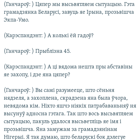
(Ганчароў: ) Цяпер мы высьвятляем сытуацыю. Гэта
грамадзянка Беларусі, завуць яе Ірына, прозьвішча
Экпа-Умо.
(Карэспандэнт: ) А колькі ёй гадоў?
(Ганчароў: ) Прыблізна 45.
(Карэспандэнт: ) А ці вядома нешта пры абставіны
яе захопу, і дзе яна цяпер?
(Ганчароў: ) Вы самі разумееце, што сёньня
нядзеля, а захоплена, скрадзена яна была ўчора,
невядома кім. Ніхто яшчэ ніякіх патрабаваньняў ня
высунуў адносна гэтага. Так што вось высьвятляем
сытуацыю, пакуль удалося высьветліць яе імя і
прозьвішча. Яна замужам за грамадзянінам
Нігерыі. Я так думаю, што беларускі бок дэлегуе