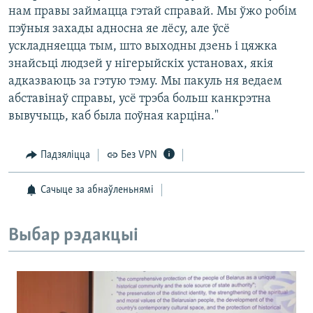
нам правы займацца гэтай справай. Мы ўжо робім
пэўныя захады адносна яе лёсу, але ўсё
ускладняецца тым, што выходны дзень і цяжка
знайсьці людзей у нігерыйскіх установах, якія
адказваюць за гэтую тэму. Мы пакуль ня ведаем
абставінаў справы, усё трэба больш канкрэтна
вывучыць, каб была поўная карціна."
Падзяліцца
Без VPN
Сачыце за абнаўленьнямі
Выбар рэдакцыі