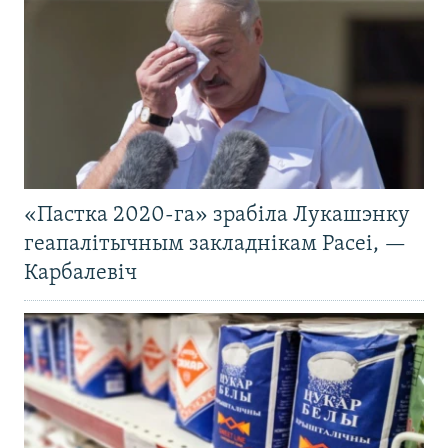
«Пастка 2020-га» зрабіла Лукашэнку
геапалітычным закладнікам Расеі, —
Карбалевіч