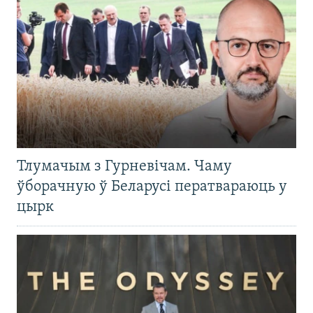
Тлумачым з Гурневічам. Чаму
ўборачную ў Беларусі ператвараюць у
цырк