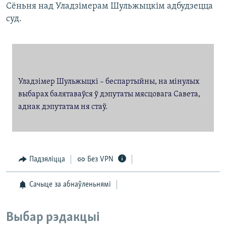
Сёньня над Уладзімерам Шульжыцкім адбудзецца
суд.
Уладзімер Шульжыцкі – беспартыйны, на мінулых
выбарах балятаваўся ў дэпутаты мясцовага Савета,
аднак дэпутатам ня стаў.
Падзяліцца
Без VPN
Сачыце за абнаўленьнямі
Выбар рэдакцыі