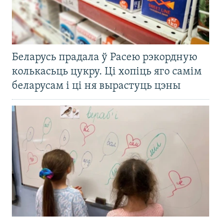
Беларусь прадала ў Расею рэкордную
колькасьць цукру. Ці хопіць яго самім
беларусам і ці ня вырастуць цэны