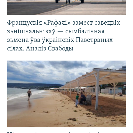
Францускія «Рафалі» замест савецкіх
зьнішчальнікаў — сымбалічная
зьмена ўва ўкраінскіх Паветраных
сілах. Аналіз Свабоды