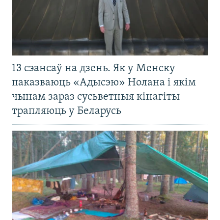
13 сэансаў на дзень. Як у Менску
паказваюць «Адысэю» Нолана і якім
чынам зараз сусьветныя кінагіты
трапляюць у Беларусь