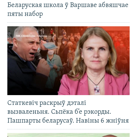
Беларуская школа ў Варшаве абвяшчае
пяты набор
Статкевіч раскрыў дэталі
вызваленьня. Сьпёка б’е рэкорды.
Пашпарты беларусаў. Навіны 6 жніўня