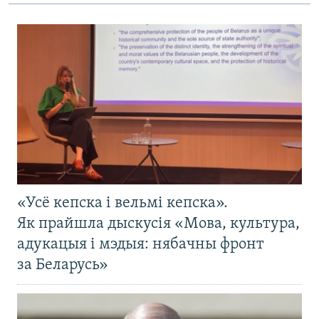
«Усё кепска і вельмі кепска».
Як прайшла дыскусія «Мова, культура,
адукацыя і мэдыя: нябачны фронт
за Беларусь»