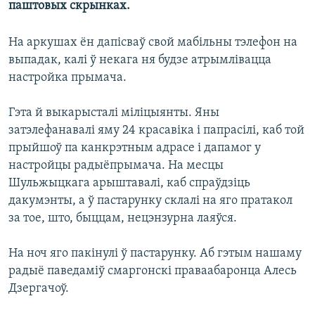
паштовых скрынках.
КУЛЬТУРА
МОВА
КАЛЯНДАР
НА ХВАЛЯХ СВАБОДЫ
На аркушах ён дапісваў свой мабільны тэлефон на
выпадак, калі ў некага ня будзе атрымлівацца
настройка прымача.
Гэта й выкарысталі міліцыянты. Яны
затэлефанавалі яму 24 красавіка і папрасілі, каб той
прыйшоў па канкрэтным адрасе і дапамог у
настройцы радыёпрымача. На месцы
Шульжыцкага арыштавалі, каб спраўдзіць
дакумэнты, а ў пастарунку склалі на яго пратакол
за тое, што, быццам, нецэнзурна лаяўся.
На ноч яго пакінулі ў пастарунку. Аб гэтым нашаму
радыё паведаміў смаргонскі праваабаронца Алесь
Дзергачоў.