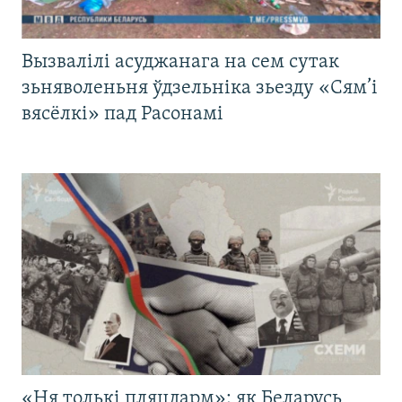
Вызвалілі асуджанага на сем сутак
зьняволеньня ўдзельніка зьезду «Сям’і
вясёлкі» пад Расонамі
«Ня толькі пляцдарм»: як Беларусь