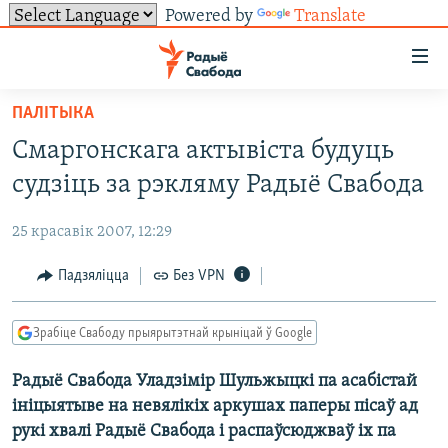
Powered by
Translate
Лінкі
ўнівэрсальнага
доступу
ПАЛІТЫКА
НАВІНЫ
Перайсьці
Смаргонскага актывіста будуць
да
ТОЛЬКІ НА СВАБОДЗЕ
УСЕ НАВІНЫ
судзіць за рэкляму Радыё Свабода
галоўнага
СУВЯЗЬ
ВІДЭА І ФОТА
ТЭСТЫ
зьместу
25 красавік 2007, 12:29
Перайсьці
ПАДПІСАЦЦА
ЛЮДЗІ
БЛОГІ
АБЫСЬЦІ БЛЯКАВАНЬНЕ
да
Падзяліцца
Без VPN
ПАЛІТЫКА
ГІСТОРЫЯ НА СВАБОДЗЕ
ПАДЗЯЛІЦЦА ІНФАРМАЦЫЯЙ
RSS
галоўнай
САЧЫЦЕ ЗА АБНАЎЛЕНЬНЯМІ
навігацыі
ЭКАНОМІКА
ПАДКАСТЫ
ПАДКАСТЫ
Зрабіце Свабоду прыярытэтнай крыніцай ў Google
Перайсьці
ВАЙНА
КНІГІ
FACEBOOK
да
Радыё Свабода Уладзімір Шульжыцкі па асабістай
БЕЛАРУСЫ НА ВАЙНЕ
АЎДЫЁКНІГІ
TWITTER
пошуку
ініцыятыве на невялікіх аркушах паперы пісаў ад
ПАЛІТВЯЗЬНІ
PREMIUM
Усе сайты РС/РСЭ
рукі хвалі Радыё Свабода і распаўсюджваў іх па