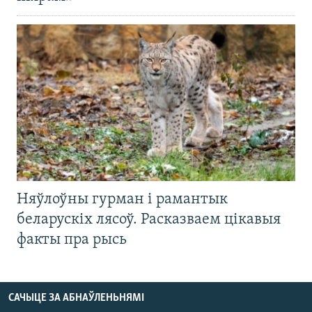
Няўлоўны гурман і рамантык
беларускіх лясоў. Расказваем цікавыя
факты пра рысь
САЧЫЦЕ ЗА АБНАЎЛЕНЬНЯМІ