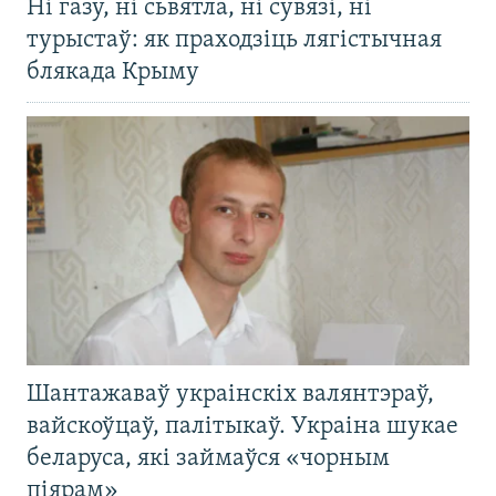
Ні газу, ні сьвятла, ні сувязі, ні
турыстаў: як праходзіць лягістычная
блякада Крыму
Шантажаваў украінскіх валянтэраў,
вайскоўцаў, палітыкаў. Украіна шукае
беларуса, які займаўся «чорным
піярам»