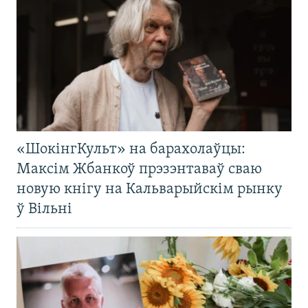
«ШокінгКульт» на барахолаўцы:
Максім Жбанкоў прэзэнтаваў сваю
новую кнігу на Кальварыйскім рынку
ў Вільні