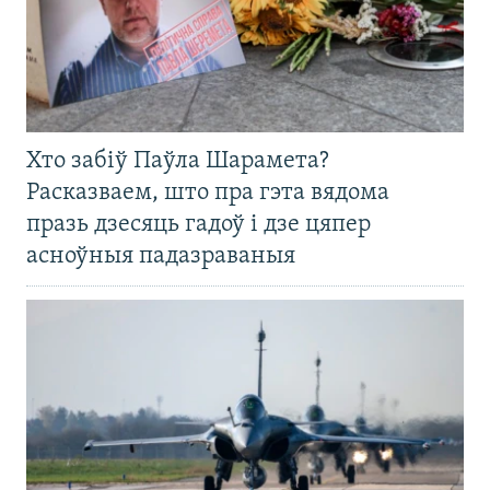
Хто забіў Паўла Шарамета?
Расказваем, што пра гэта вядома
празь дзесяць гадоў і дзе цяпер
асноўныя падазраваныя