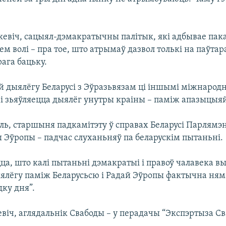
кевіч, сацыял-дэмакратычны палітык, які адбывае пак
 волі – пра тое, што атрымаў дазвол толькі на паўтара
ага бацьку.
 дыялёгу Беларусі з Эўразьвязам ці іншымі міжнарод
і зьяўляецца дыялёг унутры краіны – паміж апазыцыяй 
ль, старшыня падкамітэту ў справах Беларусі Парлямэ
 Эўропы – падчас слуханьняў па беларускім пытаньні.
а, што калі пытаньні дэмакратыі і правоў чалавека в
ыялёгу паміж Беларусьсю і Радай Эўропы фактычна ням
ку дня”.
віч, аглядальнік Свабоды – у перадачы “Экспэртыза Св