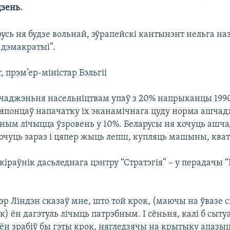
дзень.
усь ня будзе вольнай, эўрапейскі кантынэнт нельга на
дэмакратыі”.
, прэм’ер-міністар Бэльгіі
чаджэньня насельніцтвам упаў з 20% напрыканцы 1990
У японцаў напачатку іх эканамічнага цуду норма ашча
ным лічыцца ўзровень у 10%. Беларусы ня хочуць ашч
чуць зараз і цяпер жыць лепш, купляць машыны, кватэр
 кіраўнік дасьледнага цэнтру “Стратэгія” – у перадачы 
эр Ліндэн сказаў мне, што той крок, (маючы на ўвазе 
к) ён дагэтуль лічыць патрэбным. І сёньня, калі б сыту
ён зрабіў бы гэты крок, нягледзячы на крытыку апазыц