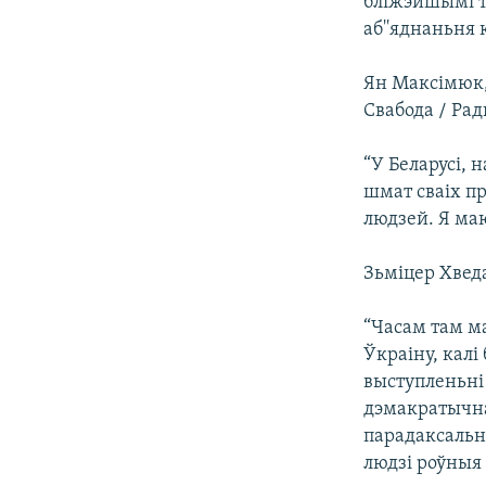
бліжэйшымі т
аб''яднаньня 
Ян Максімюк,
Свабода / Ра
“У Беларусі, 
шмат сваіх пр
людзей. Я ма
Зьміцер Хведа
“Часам там ма
Ўкраіну, калі
выступленьні
дэмакратычна
парадаксальна
людзі роўныя