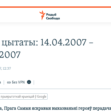
 цытаты: 14.04.2007 –
.2007
, 12:37
а
Без VPN
 прыярытэтнай крыніцай ў Google
а, Прага Самыя яскравыя выказваньні герояў перадача