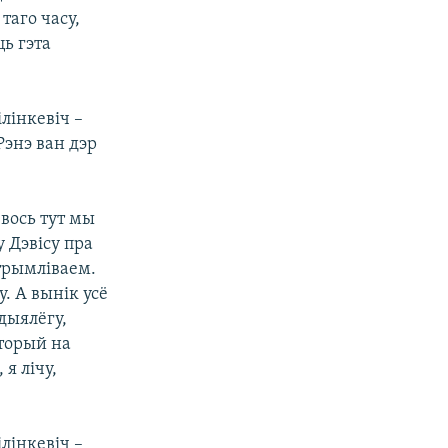
таго часу,
ць гэта
лінкевіч –
энэ ван дэр
 вось тут мы
 Дэвісу пра
трымліваем.
. А вынік усё
дыялёгу,
аторый на
я лічу,
лінкевіч –