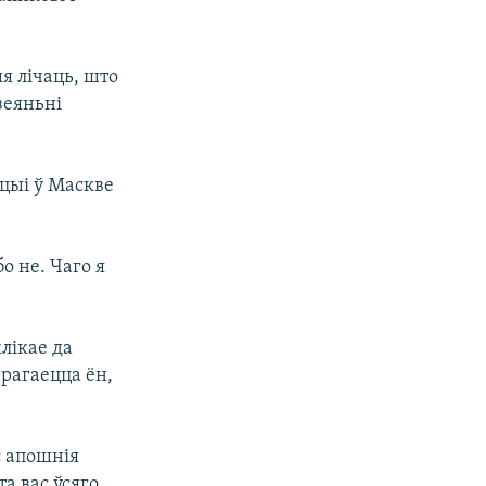
я лічаць, што
зеяньні
ацыі ў Маскве
о не. Чаго я
клікае да
ерагаецца ён,
с апошнія
а вас ўсяго