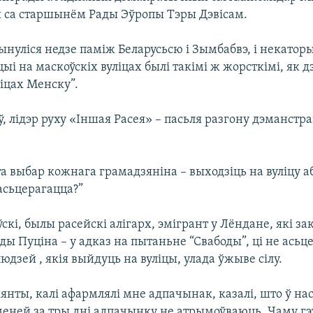
 са старшынём Рады Эўропы Тэры Дэвісам.
нуліся недзе паміж Беларусьсю і Зымбабвэ, і некаторы
цыі на маскоўскіх вуліцах былі такімі ж жорсткімі, як д
ліцах Менску”.
, лідэр руху «Іншая Расея» – пасьля разгону дэманстр
а выбар кожнага грамадзяніна – выходзіць на вуліцу аб
расьцерагацца?”
скі, былы расейскі алігарх, эмігрант у Лёндане, які за
ды Пуціна – у адказ на пытаньне “Свабоды”, ці не асьц
юдзей , якія выйдуць на вуліцы, улада ўжыве сілу.
янты, калі афармлялі мне адпачынак, казалі, што ў на
меней за тры дні адпачынку не атрымоўваюць. Чаму гэт