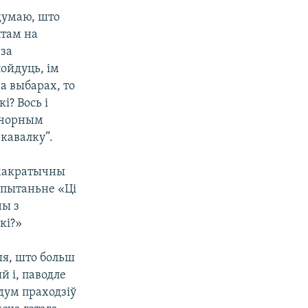
 думаю, што
птам на
 за
ойдуць, ім
а выбарах, то
і? Вось і
 "чорным
 кавалку”.
эмакратычны
 пытаньне «Ці
ны з
кі?»
я, што больш
й і, паводле
ндум праходзіў