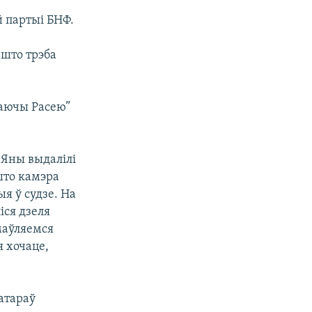
 партыі БНФ.
 што трэба
ваючы Расею”
 Яны выдалілі
што камэра
я ў судзе. На
іся дзеля
маўляемся
я хочаце,
атараў