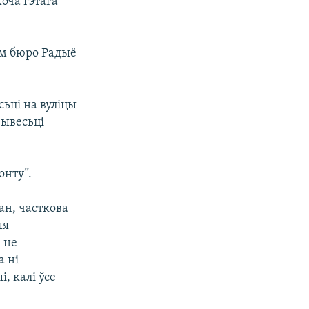
оча гэтага
ім бюро Радыё
сьці на вуліцы
вывесьці
онту”.
ан, часткова
ыя
 не
а ні
, калі ўсе