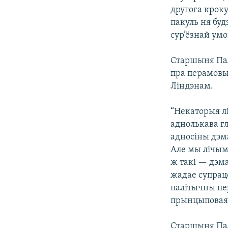
другога кроку
пакуль ня буд
сур’ёзнай умо
Старшыня Пал
пра перамовы
Ліндэнам.
“Некаторыя лі
аднолькава г
адносіны дэм
Але мы лічым,
ж такі — дэма
жадае супрацо
палітычны пер
прынцыповая 
Старшыня Пал