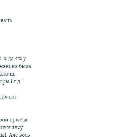
зваць
-х да 4% у
джэньня была
аджаць
ы і г.д.”
“Праскі
свой прыезд
ацыя зноў
ыі. Але вось