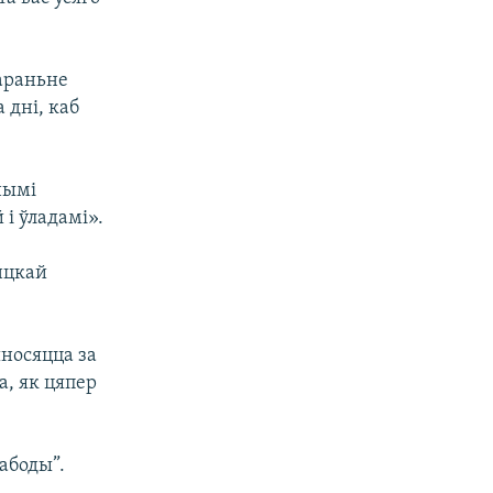
араньне
 дні, каб
нымі
і ўладамі».
нцкай
ыносяцца за
а, як цяпер
абоды”.