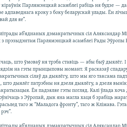
 кіраўнік Парлямэнцкай асамблеі рабіць ня будзе — да 
зе адпаведнага кроку з боку беларускай улады. Ён лічы
вай для яе”.
ітрады аб’яднаных дэмакратычных сіл Аляксандар Мі
 з прэзыдэнтам Парлямэнцкай асамблеі Рады Эўропы Р
чаць, што ўмоваў ня трэба ставіць — абы быў дыялёг. І
лядзім на гэты прынцыповы момант. Я расказаў спадару
акратычных сілаў да дыялёгу, што мы яго таксама пад
 што дыялёг патрэбны ня дзеля дыялёгу, а дзеля выніку
кратызацыя. Ён падзяляе гэты погляд. Калі ўлада хоча 
ўнічаць з Эўропай, дык яна магла хаця б зрабіць мар
асьлед таго ж “Маладога фронту”, таго ж Клімава. Гэта, 
рэч”.
ітрады аб’яднаных дэмакратычных сіл Аляксандар Мі