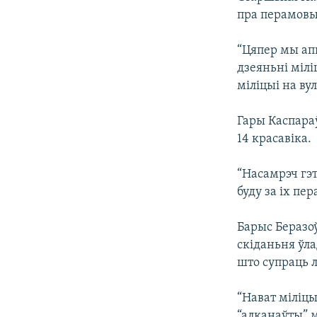
пра перамовы
“Цяпер мы апы
дзеяньні мілі
міліцыі на ву
Гары Каспараў
14 красавіка.
“Насамрэч гэт
буду за іх пе
Барыс Беразоў
скіданьня ўла
што супраць л
“Нават міліцы
“алканаўты” 