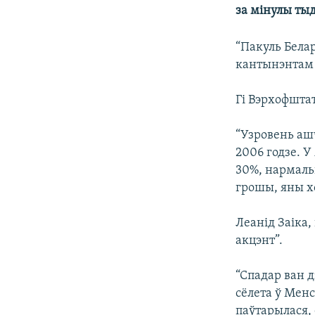
за мінулы ты
КАЛЯНДАР
НА ХВАЛЯХ СВАБОДЫ
“Пакуль Белар
кантынэнтам 
Гі Вэрхофштат
“Узровень аш
2006 годзе. 
30%, нармаль
грошы, яны хо
Леанід Заіка,
акцэнт”.
“Спадар ван д
сёлета ў Менс
паўтарылася, 