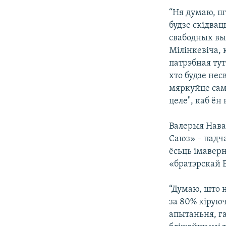
“Ня думаю, шт
будзе скідвац
свабодных выб
Мілінкевіча, 
патрэбная ту
хто будзе нес
мяркуйце сам
целе", каб ён
Валерыя Нава
Саюз» – падч
ёсьць імаверн
«братэрскай 
“Думаю, што 
за 80% кіруюч
апытаньня, га