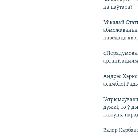
на паўтара?”
Мікалай Стат
абмежаваньнем
наведаць хвор
«Перадумовай
арганізацыям
Андрэс Хэрке
асамблеі Рады
“Атрымоўваецц
дужкі, то ў д
кажуць, парад
Валер Карбале