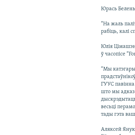
Юрась Белень
“На жаль пал
рабіць, калі
Юлія Цімашэн
ў часопісе “For
“Мы катэгары
прадстаўніко
ГУУС павінна
што мы адказ
дыскрэдытацы
весьці перамо
тады гэта ва
Аляксей Янук