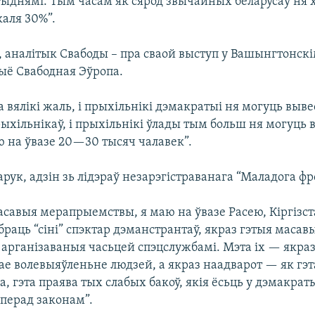
ыднямі. Тым часам як сярод звычайных беларусаў ня х
каля 30%”.
 аналітык Свабоды – пра сваой выступ у Вашынгтонск
дыё Свабодная Эўропа.
на вялікі жаль, і прыхільнікі дэмакратыі ня могуць выве
ыхільнікаў, і прыхільнікі ўлады тым больш ня могуць 
ю на ўвазе 20—30 тысяч чалавек”.
рук, адзін зь лідэраў незарэгістраванага “Маладога фр
савыя мерапрыемствы, я маю на ўвазе Расею, Кіргізст
 браць “сіні” спэктар дэманстрантаў, якраз гэтыя масав
 арганізаваныя часьцей спэцслужбамі. Мэта іх — якраз
е волевыяўленьне людзей, а якраз наадварот — як гэт
, гэта праява тых слабых бакоў, якія ёсьць у дэмакратыі
 перад законам”.