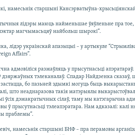
кі, намесьнік старшыні Кансэрватыўна-хрысьціянскай
ітычныя лідэры маюць найменьшае ўяўленьне пра тое,
 спэктар магчымасьцяў найбольш шырокі”.
ка, лідэр украінскай апазыцыі – у артыкуле “Стрымлі
eign Affairs”.
чна адмовіліся размаўляць у прысутнасьці апэратараў.
ў дзяржаўных тэлеканалаў. Спадар Найдзенка сказаў, 
 застацца, бо пазьней здымкі могуць быць выкарыстаны
алі, што неаднаразова такія матэрыялы выкарыстоўвал
і ўсіх дэмакратычных сілаў, таму мы катэгарычна ад
вы ў прысутнасьці тэлеапэратара. Нам адказалі: калі н
шы праблемы”.
евіч, намесьнік старшыні БНФ – пра перамовы арганіз