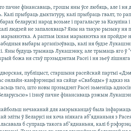
о пачне фінансаваць, грошы яны ўсе любяць, але і ня
ь. Калі прыбраць дыктатуру, калі прыбраць гвалт, то ра
арах беларускі народ возьме і прагаласуе за Казуліна і
калі людзей не запалохваць? Яны на такую рызыку ня п
т марыянэтка. А раптам іхная марыянэтка ня пройдзе н
вабодныя выбары арганізоўваць, калі ня будзе Лукашэнк
і. Яны будуць трымаць Лукашэнку, але трымаць яго ў
 крый божа ня стаў прэзыдэнтам Расеі і ня зьеў лішняга
дворская, публіцыст, старшыня расейскай партыі «Д
ас онлайн-канфэрэнцыі на сайце «Свабоды» ў адказ на
асьць таго, што новы прэзыдэнт Расеі зьменіць адносі
Беларусьсю» і ізноў пачне фінансаваць рэжым Лукашэн
найбольш нечаканай для амэрыканцаў была інфармацы
ай эліты ў Беларусі ня хоча ніякага аб''яднаньня з Расея
ласавала б супраць такога аб''яднаньня, калі б рэфэрэ